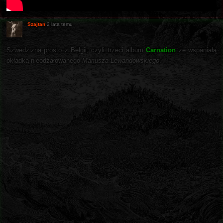
Szajtan
2 lata temu
Szwedzizna prosto z Belgii, czyli trzeci album
Carnation
ze wspaniałą
okładką nieodżałowanego
Mariusza Lewandowskiego
.