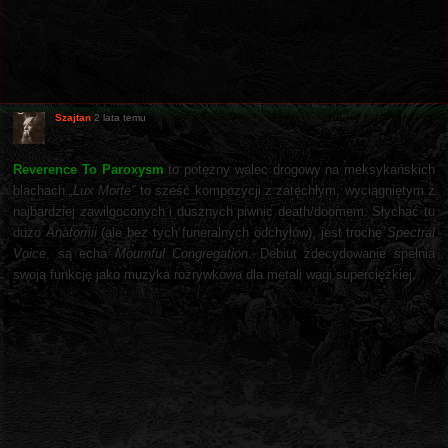
Szajtan
2 lata temu
Reverence To Paroxysm
to potężny walec drogowy na meksykańskich
blachach.
„Lux Morte”
to sześć kompozycji z zatęchłym, wyciągniętym z
najbardziej zawilgoconych i dusznych piwnic death/doomem. Słychać tu
dużo
Anatomii
(ale bez tych funeralnych odchyłów), jest trochę
Spectral
Voice
, są echa
Mournful Congregation
. Debiut zdecydowanie spełnia
swoją funkcję jako muzyka rozrywkowa dla metali wagi superciężkiej.