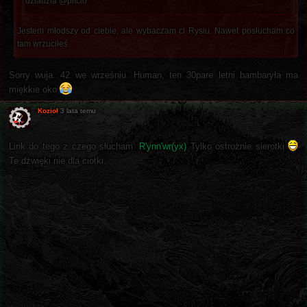
dziadzia @pitcio
Jestem młodszy od ciebie, ale wybaczam ci Rysiu. Nawet posłucham co
tam wrzuciłeś.
Sorry wuja. 42 we wrześniu. Human, ten 30pare letni bambaryła ma
miękkie oko
Kozioł
3 lata temu
Link do tego z czego słucham.
R'ynn'wr​(​yx)
Tylko ostrożnie sierotki
Te dźwięki nie dla ciotki.