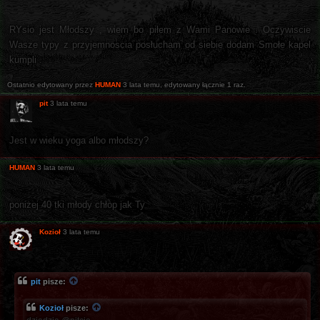
RYsio jest Młodszy , wiem bo piłem z Wami Panowie . Oczywiscie
Wasze typy z przyjemnoscia posłucham od siebie dodam Smołe kapel
kumpli .
Ostatnio edytowany przez
HUMAN
3 lata temu
, edytowany łącznie 1 raz.
pit
3 lata temu
Jest w wieku yoga albo młodszy?
HUMAN
3 lata temu
poniżej 40 tki młody chłop jak Ty
Kozioł
3 lata temu
pit
pisze:
Kozioł
pisze: