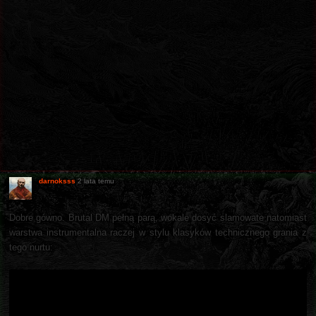
darnoksss
2 lata temu
Dobre gówno. Brutal DM pełną parą, wokale dosyć slamowate natomiast
warstwa instrumentalna raczej w stylu klasyków technicznego grania z
tego nurtu: