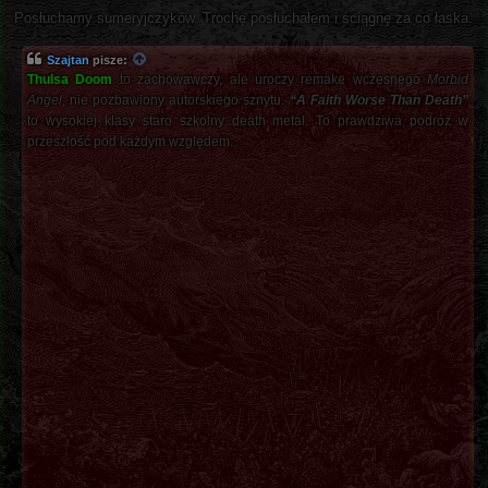
Posłuchamy sumeryjczyków. Trochę posłuchałem i ściągnę za co łaska.
Szajtan
pisze:
Thulsa Doom
to zachowawczy, ale uroczy remake wczesnego
Morbid
Angel
, nie pozbawiony autorskiego sznytu.
“A Faith Worse Than Death”
to wysokiej klasy staro szkolny death metal. To prawdziwa podróż w
przeszłość pod każdym względem.