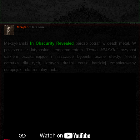
Szajtan
2 lata temu
Meksykański
In Obscurity Revealed
bardzo potrafi w death metal. W
połączeniu z latynoskim temperamentem
"Demo MMXXIII"
przynosi
całkiem oszałamiające i niszczące bębenki uszne efekty. Niezła
odtrutka dla tych, których drażni coraz bardziej zmanierowany
europejski, ekstremalny metal.