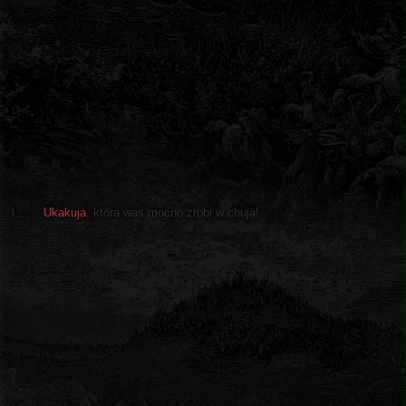
i.......
Ukakuja
, która was mocno zrobi w chuja!