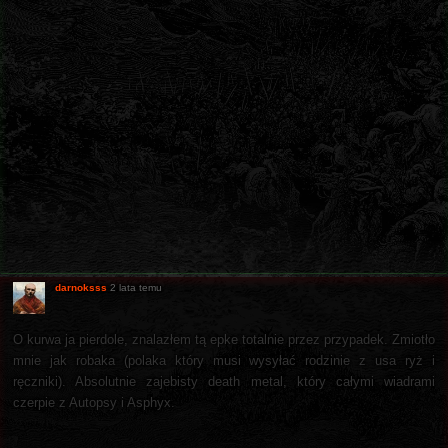
darnoksss
2 lata temu
O kurwa ja pierdole, znalazłem tą epke totalnie przez przypadek. Zmiotło
mnie jak robaka (polaka który musi wysyłać rodzinie z usa ryż i
ręczniki). Absolutnie zajebisty death metal, który całymi wiadrami
czerpie z Autopsy i Asphyx.