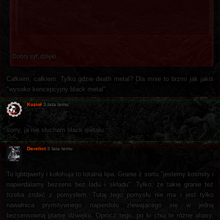
Dobry syf, dzięki.
Całkiem, całkiem. Tylko gdzie death metal? Dla mnie to brzmi jak jakiś
"wysoko koncepcyjny black metal".
Kozioł
3 lata temu
sorry, ja nie słucham black metalu.
Derelict
3 lata temu
To lgbtqwerty i kołohuja to totalna lipa. Granie z sortu "jestemy kosmity i
napierdalamy bezsens bez ładu i składu". Tylko, że takie granie też
trzeba zrobić z pomysłem. Tutaj tego pomysłu nie ma i jest tylko
nawałnica prymitywnego napierdolu zlewającego się w jedną
bezsensowną plamę dźwięku. Oprócz tego, po ki chuj te różne aliasy,