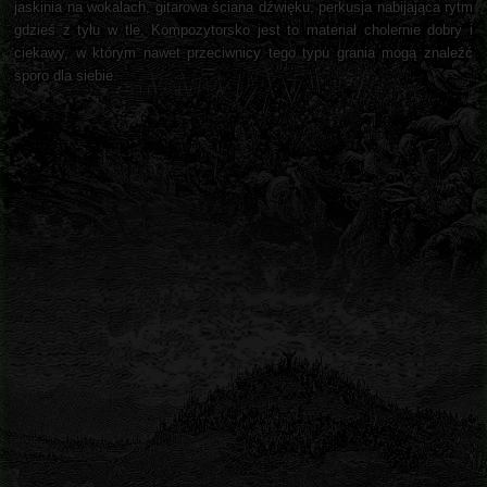
jaskinia na wokalach, gitarowa ściana dźwięku, perkusja nabijająca rytm
gdzieś z tyłu w tle. Kompozytorsko jest to materiał cholernie dobry i
ciekawy, w którym nawet przeciwnicy tego typu grania mogą znaleźć
sporo dla siebie.