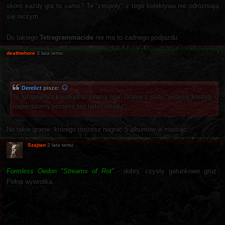
skoro każdy gra to samo? Te "zespoły" z tego kolektywu nie odróżniają
się niczym.
Do takiego
Tetragrammacide
nie ma to żadnego podjazdu.
deathwhore
3 lata temu
Derelict
pisze:
To lgbtqwerty i kołohuja to totalna lipa. Granie z sortu "jestemy kosmity i
napierdalamy bezsens bez ładu i składu".
No takie granie, którego możesz nagrać 5 albumów w miesiąc.
Szajtan
2 lata temu
Formless Oedon "Streams of Rot"
- dobry, czysty gatunkowo gruz.
Pełna wywrotka.