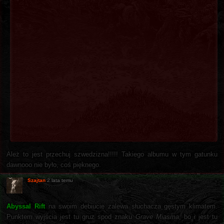
Ależ to jest przechuj szwedzizna!!!!! Takiego albumu w tym gatunku
dawnooo nie było, coś pięknego.
Szajtan
2 lata temu
Abyssal Rift
na swoim debiucie zalewa słuchacza gęstym klimatem.
Punktem wyjścia jest tu gruz spod znaku
Grave Miasma
, bo i jest tu