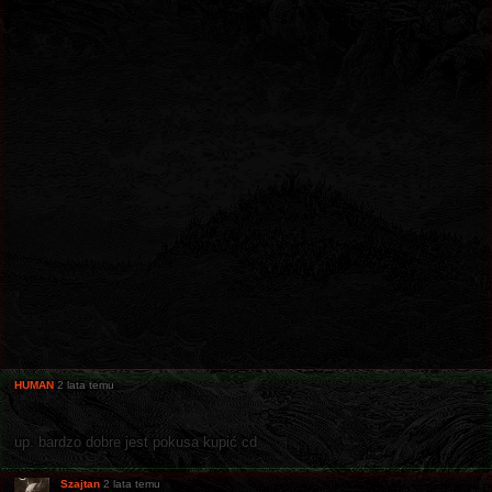
HUMAN
2 lata temu
up. bardzo dobre jest pokusa kupić cd
Szajtan
2 lata temu