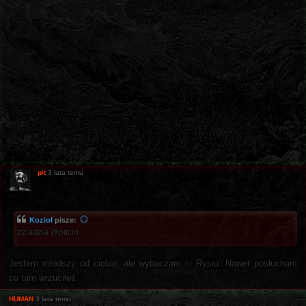
pit
3 lata temu
Kozioł
pisze:
dziadzia @pitcio
Jestem młodszy od ciebie, ale wybaczam ci Rysiu. Nawet posłucham
co tam wrzuciłeś.
HUMAN
3 lata temu