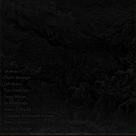
Ukakuja is:
Taylor belangor
Lori Bravo
Pan Inentropy
Jared Moran
Ni Nthentropy
Adam R Bryant
Giuseppe Emanuelle Frisone
Nuno Lourenço
Nicholas Turner