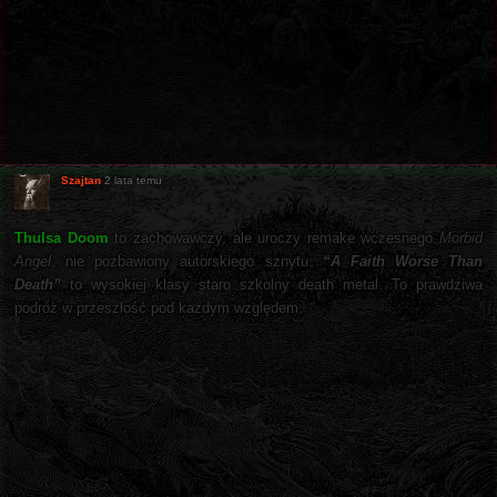
Szajtan
2 lata temu
Thulsa Doom
to zachowawczy, ale uroczy remake wczesnego
Morbid
Angel
, nie pozbawiony autorskiego sznytu.
“A Faith Worse Than
Death”
to wysokiej klasy staro szkolny death metal. To prawdziwa
podróż w przeszłość pod każdym względem.