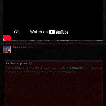
Vortex
2 lata temu
Szajtan
pisze:
Szwedzizna prosto z Belgii, czyli trzeci album
Carnation
ze wspaniałą
okładką nieodżałowanego
Mariusza Lewandowskiego
.