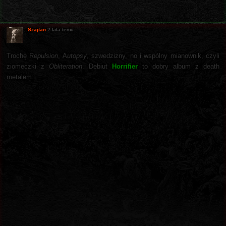
Szajtan
2 lata temu
Trochę R
epulsion
, A
utopsy
, szwedzizny, no i wspólny mianownik, czyli
ziomeczki z
Obliteration
. Debiut
Horrifier
to dobry album z death
metalem.