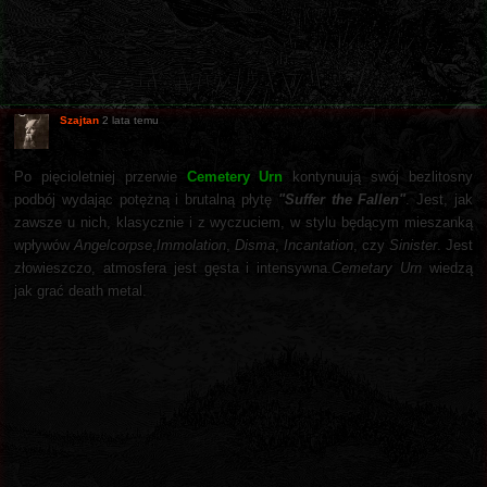
Szajtan
2 lata temu
Po pięcioletniej przerwie
Cemetery Urn
kontynuują swój bezlitosny
podbój wydając potężną i brutalną płytę
"Suffer the Fallen"
. Jest, jak
zawsze u nich, klasycznie i z wyczuciem, w stylu będącym mieszanką
wpływów
Angelcorpse
,
Immolation
,
Disma
,
Incantation
, czy
Sinister
. Jest
złowieszczo, atmosfera jest gęsta i intensywna.
Cemetary Urn
wiedzą
jak grać death metal.