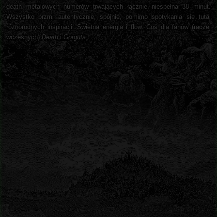
death metalowych numerów trwających łącznie niespełna 38 minut.
Wszystko brzmi autentycznie, spójnie, pomimo spotykania się tutaj
różnorodnych inspiracji. Świetna energia i flow. Coś dla fanów (raczej
wczesnych)
Death
i
Gorguts
.