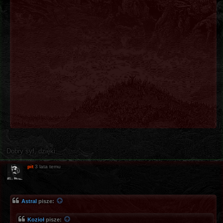
Dobry syf, dzięki.
pit
3 lata temu
Astral
pisze:
Kozioł
pisze: