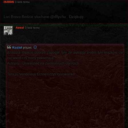
HUMAN
3 lata temu
Lori Bravo Bedzie słuchane @rRychu . Dziękuję .
Astral
3 lata temu
Kozioł
pisze:
dziadzia @pitcio dobrze zapodał, tyle że autopsy zrobili tyle krążków, że
nie wiem czy masy pokochają.
Autopsy i Unleashed na zwolnionych obrotach.
Tera ja. Venomous Echoes czyli rysiowanko...