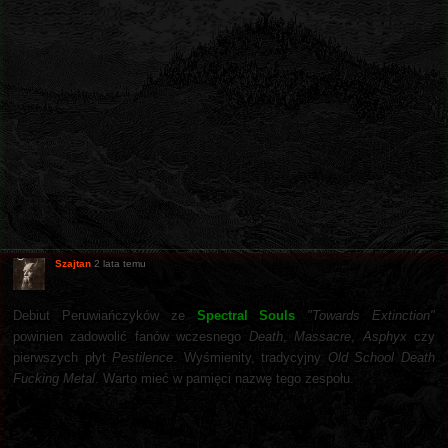
Szajtan
2 lata temu
Debiut Peruwiańczyków ze
Spectral Souls
"Towards Extinction"
powinien zadowolić fanów wczesnego
Death
,
Massacre
,
Asphyx
czy
pierwszych płyt
Pestilence
. Wyśmienity, tradycyjny
Old School Death
Fucking Metal
. Warto mieć w pamięci nazwę tego zespołu.