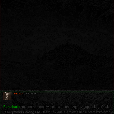
Szajtan
2 lata temu
Parasitario
to death metalowa ekipa pochodząca z japońskiej Osaki.
"Everything Belongs to Death"
składa się z dziesięciu staroszkolnych