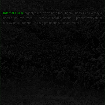
Infernal Curse
,argentyńska dzicz na gitary, bębny, bass i chlew z ryja
uderza po raz trzeci. Uderzenie bardzo udane i przede wszystkim
niezwykle skuteczne. Tak się gra bestialski death metal.