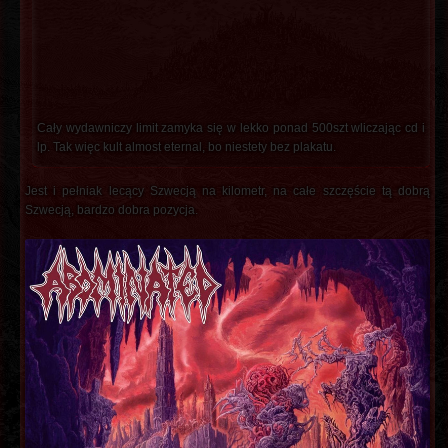
Cały wydawniczy limit zamyka się w lekko ponad 500szt wliczając cd i
lp. Tak więc kult almost eternal, bo niestety bez plakatu.
Jest i pełniak lecący Szwecją na kilometr, na całe szczęście tą dobrą
Szwecją, bardzo dobra pozycja.