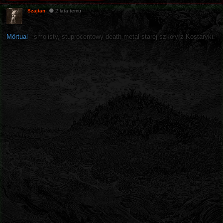
Szajtan
2 lata temu
Mörtual
- smolisty, stuprocentowy death metal starej szkoły z Kostaryki.