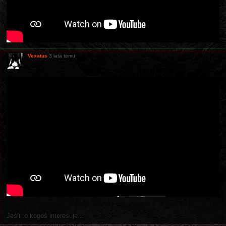
Vexatus
3 lata temu
Jeśli to kogoś interesuje...