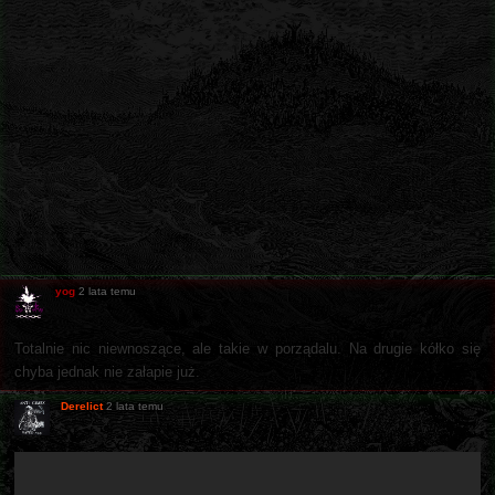
yog
2 lata temu
Totalnie nic niewnoszące, ale takie w porządalu. Na drugie kółko się
chyba jednak nie załapie już.
Derelict
2 lata temu