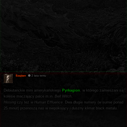
Szajtan
2 lata temu
Debiutanckie mini amerykańskiego
Pyrkagion
, w którego zamieszani są
kolesie maczający palce m.in.
Bell Witch
,
Hissing
czy też w
Human Effluence
. Dwa długie numery (w sumie ponad
25 minut) przenoszą nas w niepokojący i duszny klimat black metalu.