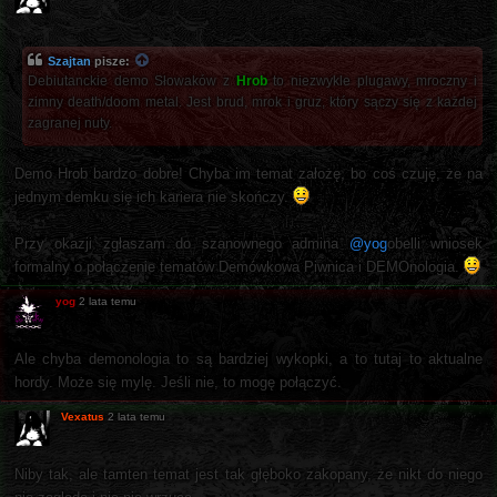
Szajtan
pisze:
Debiutanckie demo Słowaków z
Hrob
to niezwykle plugawy, mroczny i
zimny death/doom metal. Jest brud, mrok i gruz, który sączy się z każdej
zagranej nuty.
Demo Hrob bardzo dobre! Chyba im temat założę, bo coś czuję, że na
jednym demku się ich kariera nie skończy.
Przy okazji zgłaszam do szanownego admina
@yog
obelli wniosek
formalny o połączenie tematów Demówkowa Piwnica i DEMOnologia.
yog
2 lata temu
Ale chyba demonologia to są bardziej wykopki, a to tutaj to aktualne
hordy. Może się mylę. Jeśli nie, to mogę połączyć.
Vexatus
2 lata temu
Niby tak, ale tamten temat jest tak głęboko zakopany, że nikt do niego