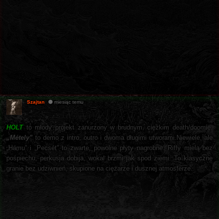
Szajtan
miesiąc temu
HOLT
to młody projekt zanurzony w brudnym, ciężkim death/doomie.
„Métely”
to demo z intro, outro i dwoma długimi utworami.Niewiele, ale
„Hamu” i „Pecsét” to zwarte, powolne płyty nagrobne. Riffy mielą bez
pośpiechu, perkusja dobija, wokal brzmi jak spod ziemi. To klasyczne
granie bez udziwnień, skupione na ciężarze i dusznej atmosferze.