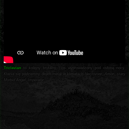
Triclavian
to kolejny brutalny cios wyprowadzony pod osłoną nocy.
Kłania się podziemny death metal w klimatach
Necrovore
,
Amon
, stary
Morbid Angel
,
Imperator
...