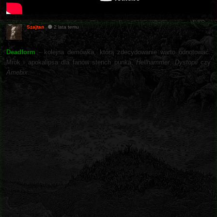
Szajtan
2 lata temu
Deadform
- kolejna demówka, którą zdecydowanie warto odnotować.
Mrok i apokalipsa dla fanów stench punka,
Hellhammer
,
Dystopii
czy
Amebix
.