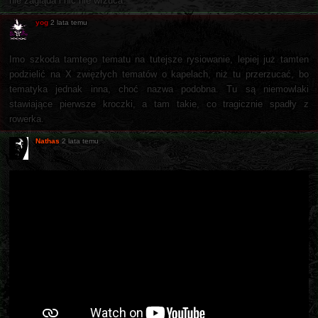
nie zagląda i nic nie wrzuca.
yog
2 lata temu
Imo szkoda tamtego tematu na tutejsze rysiowanie, lepiej już tamten
podzielić na X zwięzłych tematów o kapelach, niż tu przerzucać, bo
tematyka jednak inna, choć nazwa podobna. Tu są niemowlaki
stawiające pierwsze kroczki, a tam takie, co tragicznie spadły z
rowerka.
Nathas
2 lata temu