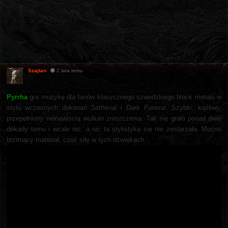
Szajtan
2 lata temu
Pyrrha
gra muzykę dla fanów klasycznego szwedzkiego black metalu w
stylu wczesnych dokonań
Setherial
i
Dark Funeral
. Szybki, kąśliwy,
przepełniony nienawiścią wulkan zniszczenia. Tak się grało ponad dwie
dekady temu i wcale nic, a nic ta stylistyka się nie zestarzała. Mocno
brzmiący materiał, czuć siłę w tych dźwiękach.