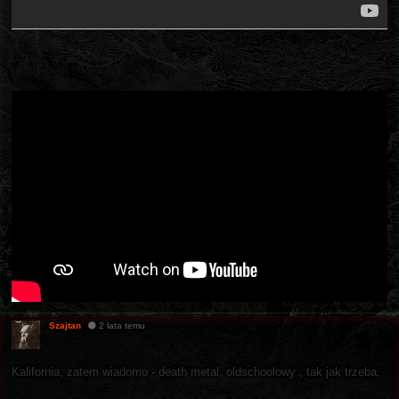
Szajtan
2 lata temu
Kalifornia, zatem wiadomo - death metal, oldschoolowy , tak jak trzeba.