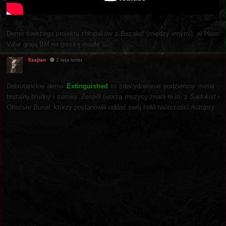
Demo świeżego projektu chłopaków z Bezaliel (między innymi), w Haan
Valar grają BM na grecką modłę.
Szajtan
2 lata temu
Debiutanckie demo
Extinguished
to zdecydowanie podziemny metal -
brutalny,brudny i surowy. Zespół tworzą muzycy znani m.in. z
Sadokist
i
Obscure Burial
, którzy postanowili oddać swój hołd twórczości
Autopsy
.