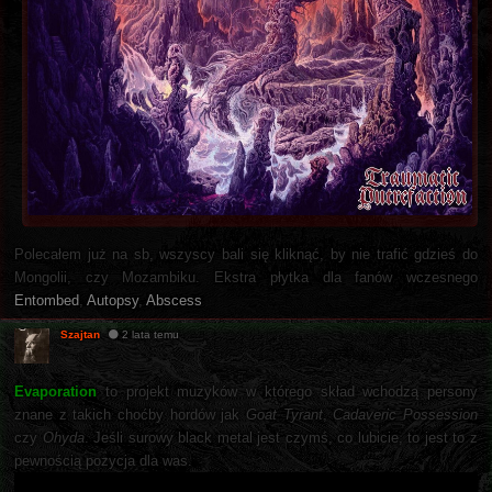
Polecałem już na sb, wszyscy bali się kliknąć, by nie trafić gdzieś do
Mongolii, czy Mozambiku. Ekstra płytka dla fanów wczesnego
Entombed
,
Autopsy
,
Abscess
Szajtan
2 lata temu
Evaporation
to projekt muzyków w którego skład wchodzą persony
znane z takich choćby hordów jak
Goat Tyrant
,
Cadaveric Possession
czy
Ohyda
. Jeśli surowy black metal jest czymś, co lubicie, to jest to z
pewnością pozycja dla was.