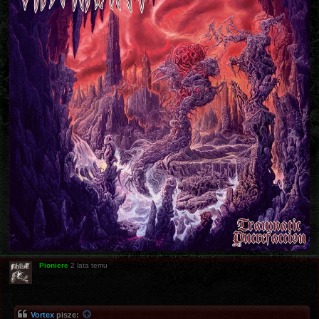
Pioniere
2 lata temu
Vortex
pisze: