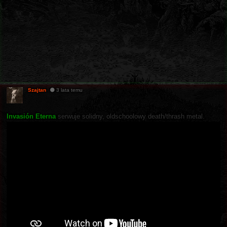
Szajtan
3 lata temu
Invasión Eterna
serwuje solidny, oldschoolowy death/thrash metal.