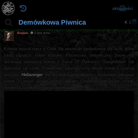
aktualności
Demówkowa Piwnica
1
2
p
o
Szajtan
3 lata temu
pr
z
e
Kolejna mocna rzecz z Chile. Na pewno do sprawdzenia dla osób, które
d
lubią zapuścić sobie klasykę
Possessed
, jedyneczkę
Slayer
ni
lub
a
doceniają tamtejszą scenę z
Force Of Darkness
,
Slaughtbbath
lub
Apostasy
na czele. Prawdziwie satanistyczny thrash metal z czarcią
otoczką.
Hellavenger
nie przebiera w środkach i doskonale odkopuje
klimat z przed ponad trzech dekad. Cholernie precyzyjny strzał,
morderca szybkość i wariacke tempa.