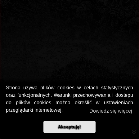
Strona używa plików cookies w celach statystycznych
oraz funkcjonalnych. Warunki przechowywania i dostępu
do plików cookies można określić w ustawieniach
przeglądarki internetowej.
Dowiedz się więcej
Bestial Black Metalowa perełka dla najbardziej wytrwałych wielbicieli
odgłosów jebania kijem o czaszkę. Riffy som, ale komu to potrzebne w
Akceptuję!
11 minutowej demówce wargrindu. A te bębny! Będą mi się śniły po