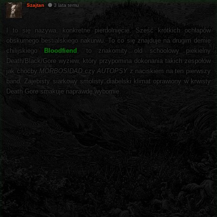
Szajtan
3 lata temu
I to się nazywa, konkretne pierdolnięcie. Sześć krótkich ochłapów
obskurnego bestialskiego nakurwu. To co się znajduje na drugim demie
chilijskiego
Bloodfiend
, to znakomity old schoolowy piekielny
Death/Black/Gore wyziew, który przypomina dokonania takich zespołów
jak choćby
MORBOSIDAD
czy
AUTOPSY
z naciskiem na ten pierwszy
band. Zajebisty siarkowy smolisty diabelski klimat oprawiony w krwisty
Death Gore smakuje naprawdę wybornie.