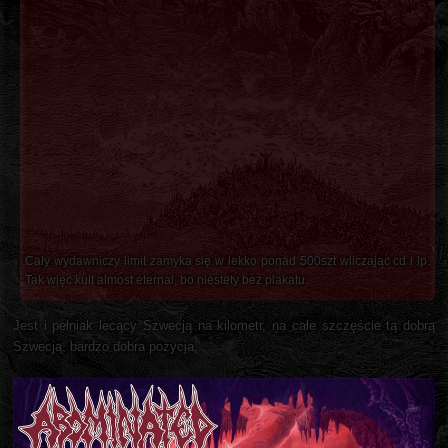
Cały wydawniczy limit zamyka się w lekko ponad 500szt wliczając cd i lp.
Tak więc kult almost eternal, bo niestety bez plakatu.
Jest i pełniak lecący Szwecją na kilometr, na całe szczęście tą dobrą
Szwecją, bardzo dobra pozycja.