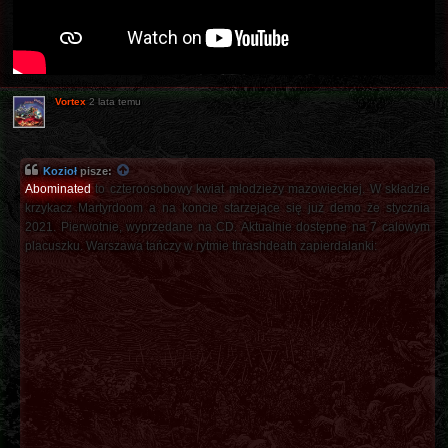
Vortex
2 lata temu
Kozioł
pisze:
Abominated
to czteroosobowy kwiat młodzieży mazowieckiej. W składzie
krzykacz Martyrdoom a na koncie starzejące się już demo że stycznia
2021. Pierwotnie, wyprzedane na CD. Aktualnie dostępne na 7 calowym
placuszku. Warszawa tańczy w rytmie thrashdeath zapierdalanki: