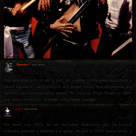
Derelict
2 lata temu
Yog wytłumaczysz mi jak to jest, że z jednej strony powstają tematy o
takich kapelach i takiej muzyce, a z drugiej strony muzyka popowa jest
tępiona i wyśmiewana przez metali? Bo przecież Virgin Steele to 100%
pop heavy metal jest. Słucham sobie Noble Savage.
yog
2 lata temu
Nie wiem, czy 100%, bo nie słyszałem większości płyt, na których
rzekomo polecieli w bardziej ą ę rejony, ale jest to 100% heavy metal, z