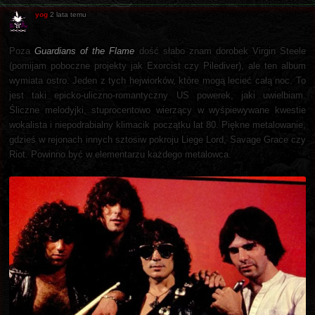
yog
2 lata temu
Poza
Guardians of the Flame
dość słabo znam dorobek Virgin Steele
(pomijam poboczne projekty jak Exorcist czy Pilediver), ale ten album
wymiata ostro. Jeden z tych hejwiorków, które mogą lecieć całą noc. To
jest taki epicko-uliczno-romantyczny US powerek, jaki uwielbiam.
Śliczne melodyjki, stuprocentowo wierzący w wyśpiewywane kwestie
wokalista i niepodrabialny klimacik początku lat 80. Piękne metalowanie,
gdzieś w rejonach innych sztosiw pokroju Liege Lord, Savage Grace czy
Riot. Powinno być w elementarzu każdego metalowca.