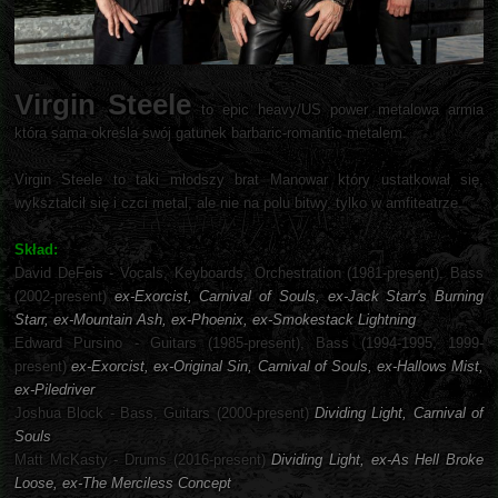
Virgin Steele
to epic heavy/US power metalowa armia
która sama określa swój gatunek barbaric-romantic metalem.
Virgin Steele to taki młodszy brat Manowar który ustatkował się,
wykształcił się i czci metal, ale nie na polu bitwy, tylko w amfiteatrze.
Skład:
David DeFeis - Vocals, Keyboards, Orchestration (1981-present), Bass
(2002-present)
ex-Exorcist, Carnival of Souls, ex-Jack Starr's Burning
Starr, ex-Mountain Ash, ex-Phoenix, ex-Smokestack Lightning
Edward Pursino - Guitars (1985-present), Bass (1994-1995, 1999-
present)
ex-Exorcist, ex-Original Sin, Carnival of Souls, ex-Hallows Mist,
ex-Piledriver
Joshua Block - Bass, Guitars (2000-present)
Dividing Light, Carnival of
Souls
Matt McKasty - Drums (2016-present)
Dividing Light, ex-As Hell Broke
Loose, ex-The Merciless Concept