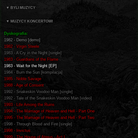
▼ BYLI MUZYCY
▼ MUZYCY KONCERTOWI
Dyskografia:
1982 - Demo [demo]
1982 - Virgin Steele
1983 - A Cry in the Night [single]
1983 - Guardians of the Flame
1983 - Wait for the Night [EP]
1984 - Burn the Sun [kompilacja]
1985 - Noble Savage
1988 - Age of Consent
1992 - Snakeskin Voodoo Man [single]
1992 - Tale of the Snakeskin Voodoo Man [video]
1993 - Life Among the Ruins
1994 - The Marriage of Heaven and Hell - Part One
1995 - The Marriage of Heaven and Hell - Part Two
1998 - Through Blood and Fire [single]
1998 - Invictus
1999 - The House of Atreus - Act I