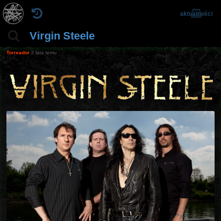
aktualności
Virgin Steele
Torreador
2 lata temu