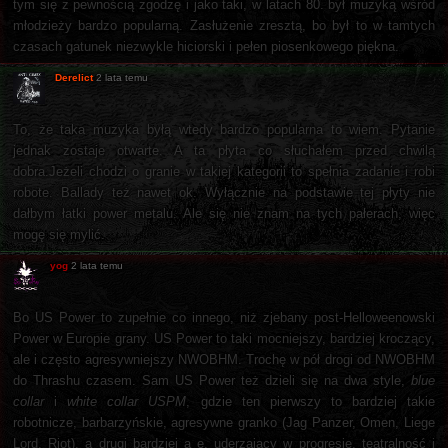
tym się z pewnością zgodzę i jako taki, w latach 80. był muzyką wśród
młodzieży bardzo popularną. Zasłużenie zresztą, bo był to w tamtych
czasach gatunek niezwykle hiciorski i pełen piosenkowego piękna.
Derelict
2 lata temu
To, że taka muzyka byłą wtedy bardzo popularna to wiem. Pytanie
jednak zostaje otwarte. A ta płyta co słuchałem przed chwilą
dobra.Jeżeli chodzi o granie w takiej kategorii to spełnia zadanie i robi
robote. Ballady też nawet ok. Wyłącznie na podstawie tej płyty nie
dałbym łatki power metalu. Ale się nie znam na tych pałerach, więc
mogę się mylić.
yog
2 lata temu
Bo US Power to zupełnie co innego, niż zjebany post-Helloweenowski
Power w Europie grany. US Power to taki mocniejszy, bardziej kroczący,
ale i często agresywniejszy NWOBHM. Trochę w pół drogi od NWOBHM
do Thrashu czasem. Sam US Power też dzieli się na dwa style,
blue
collar
i
white collar USPM
, gdzie ten pierwszy to bardziej takie
robotnicze, barbarzyńskie, agresywne granko (Jag Panzer, Omen, Liege
Lord, Riot), a drugi bardziej ą ę, uderzający w progresję, teatralność i