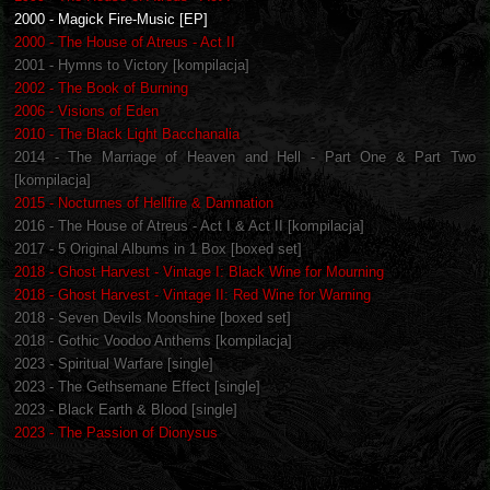
2000 - Magick Fire-Music [EP]
2000 - The House of Atreus - Act II
2001 - Hymns to Victory [kompilacja]
2002 - The Book of Burning
2006 - Visions of Eden
2010 - The Black Light Bacchanalia
2014 - The Marriage of Heaven and Hell - Part One & Part Two
[kompilacja]
2015 - Nocturnes of Hellfire & Damnation
2016 - The House of Atreus - Act I & Act II [kompilacja]
2017 - 5 Original Albums in 1 Box [boxed set]
2018 - Ghost Harvest - Vintage I: Black Wine for Mourning
2018 - Ghost Harvest - Vintage II: Red Wine for Warning
2018 - Seven Devils Moonshine [boxed set]
2018 - Gothic Voodoo Anthems [kompilacja]
2023 - Spiritual Warfare [single]
2023 - The Gethsemane Effect [single]
2023 - Black Earth & Blood [single]
2023 - The Passion of Dionysus