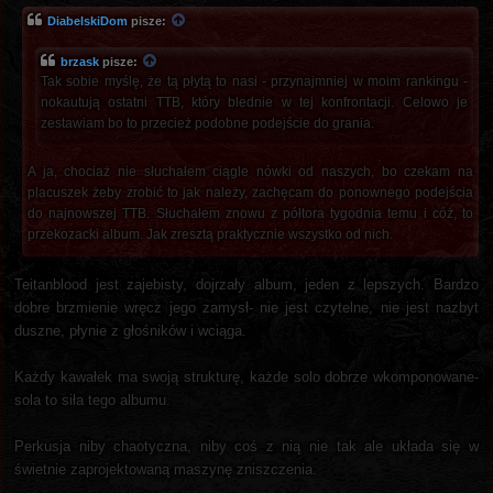
DiabelskiDom
pisze:
brzask
pisze:
Tak sobie myślę, że tą płytą to nasi - przynajmniej w moim rankingu -
nokautują ostatni TTB, który blednie w tej konfrontacji. Celowo je
zestawiam bo to przecież podobne podejście do grania.
A ja, chociaż nie słuchałem ciągle nówki od naszych, bo czekam na
placuszek żeby zrobić to jak należy, zachęcam do ponownego podejścia
do najnowszej TTB. Słuchałem znowu z półtora tygodnia temu i cóż, to
przekozacki album. Jak zresztą praktycznie wszystko od nich.
Teitanblood jest zajebisty, dojrzały album, jeden z lepszych. Bardzo
dobre brzmienie wręcz jego zamysł- nie jest czytelne, nie jest nazbyt
duszne, płynie z głośników i wciąga.
Każdy kawałek ma swoją strukturę, każde solo dobrze wkomponowane-
sola to siła tego albumu.
Perkusja niby chaotyczna, niby coś z nią nie tak ale układa się w
świetnie zaprojektowaną maszynę zniszczenia.