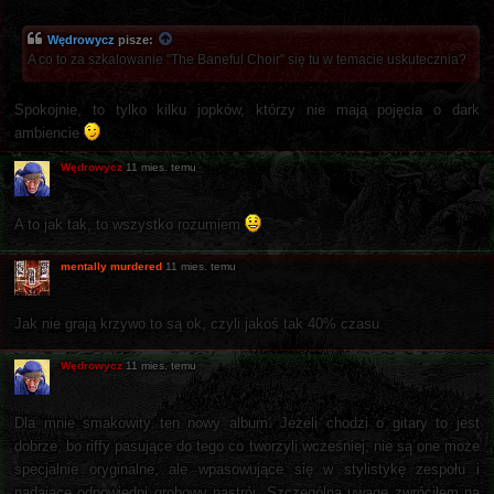
Wędrowycz
pisze:
A co to za szkalowanie "The Baneful Choir" się tu w temacie uskutecznia?
Spokojnie, to tylko kilku jopków, którzy nie mają pojęcia o dark
ambiencie
Wędrowycz
11 mies. temu
A to jak tak, to wszystko rozumiem
mentally murdered
11 mies. temu
Jak nie grają krzywo to są ok, czyli jakoś tak 40% czasu.
Wędrowycz
11 mies. temu
Dla mnie smakowity ten nowy album. Jeżeli chodzi o gitary to jest
dobrze, bo riffy pasujące do tego co tworzyli wcześniej, nie są one może
specjalnie oryginalne, ale wpasowujące się w stylistykę zespołu i
nadające odpowiedni grobowy nastrój. Szczególną uwagę zwróciłem na