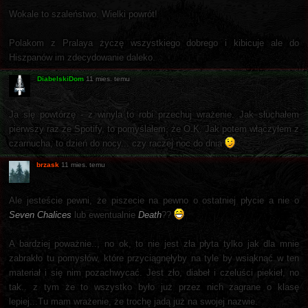
Wokale to szaleństwo. Wielki powrót!
Polakom z Pralaya życzę wszystkiego dobrego i kibicuje ale do
Hiszpanów im zdecydowanie daleko.
DiabelskiDom
11 mies. temu
Ja się powtórzę - z winyla to robi przechuj wrażenie. Jak słuchałem
pierwszy raz ze Spotify, to pomyślałem, że O.K. Jak potem włączyłem z
czarnucha, to dzień do nocy... czy raczej noc do dnia
brzask
11 mies. temu
Ale jesteście pewni, że piszecie na pewno o ostatniej płycie a nie o
Seven Chalices
lub ewentualnie
Death
??
A bardziej poważnie.., no ok, to nie jest zła płyta tylko jak dla mnie
zabrakło tu pomysłów, które przyciągnęłyby na tyle by wsiąknąć w ten
materiał i się nim pozachwycać. Jest zło, diabeł i czeluści piekieł, no
tak.. z tym że to wszystko było już przez nich zagrane o klasę
lepiej...Tu mam wrażenie, że trochę jadą już na swojej nazwie.