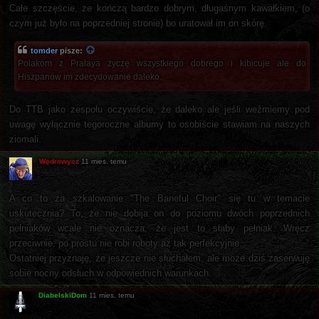
Całe szczęście, że kończą bardzo dobrym, długaśnym kawałkiem, (o
czym już było na poprzedniej stronie) bo uratował im on skórę.
tomder
pisze:
Polakom z Pralaya życzę wszystkiego dobrego i kibicuje ale do
Hiszpanów im zdecydowanie daleko.
Do TTB jako zespołu oczywiście, że daleko ale jeśli weźmiemy pod
uwagę wyłącznie tegoroczne albumy to osobiście stawiam na naszych
ziomali.
Wędrowycz
11 mies. temu
A co to za szkalowanie "The Baneful Choir" się tu w temacie
uskutecznia? To, że nie dobija on do poziomu dwóch poprzednich
pełniaków wcale nie oznacza, że jest to słaby pełniak. Wręcz
przeciwnie, po prostu nie robi roboty aż tak perfekcyjnie.
Ostatniej przyznaję, że jeszcze nie słuchałem, ale może dziś zaserwuję
sobie nocny odsłuch w odpowiednich warunkach.
DiabelskiDom
11 mies. temu