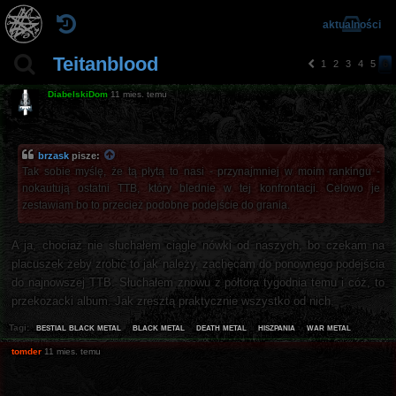
aktualności
Teitanblood
1
2
3
4
5
6
p
o
DiabelskiDom
11 mies. temu
pr
z
e
d
brzask
pisze:
ni
Tak sobie myślę, że tą płytą to nasi - przynajmniej w moim rankingu -
a
nokautują ostatni TTB, który blednie w tej konfrontacji. Celowo je
zestawiam bo to przecież podobne podejście do grania.
A ja, chociaż nie słuchałem ciągle nówki od naszych, bo czekam na
placuszek żeby zrobić to jak należy, zachęcam do ponownego podejścia
do najnowszej TTB. Słuchałem znowu z półtora tygodnia temu i cóż, to
przekozacki album. Jak zresztą praktycznie wszystko od nich.
bestial black metal
black metal
death metal
hiszpania
war metal
Tagi:
tomder
11 mies. temu