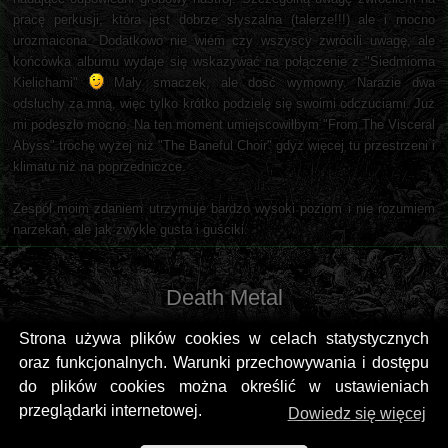
pracę perkusji, która jest dobrze słyszalna (talerze!!!) ale i mocno
urozmaicona. Dodatkowo nie wiem czy wszyscy zwrócili uwagę, ale
końcówka albumu wydaje się wskazywać na połączenie z "Siedmioma
Kielichami"
Mały smaczek, ale dość wymowny. Narazie dwa
odsłuchy za mną, więc tylko krótko podzielę się swoimi odczuciami. Już
mi podeszło mocno. Na ten moment umiejscowiłbym "From The Visceral
Abyss" trochę wyżej niż "The Baneful Choir" gdyż więcej tu przestrzeni i
klimatu niż na poprzedniczce.
Zespół moim zdaniem utrzymuje bardzo wysoki poziom i nie rozumiem
narzekań, ale jak zwykle gusta i guściki.
Death Metal
Strona używa plików cookies w celach statystycznych
oraz funkcjonalnych. Warunki przechowywania i dostępu
do plików cookies można określić w ustawieniach
przeglądarki internetowej.
Dowiedz się więcej