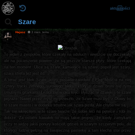
aktualności
Szare
Hajasz
3 mies. temu
To jeden z zespołów, które czekały na odsłuch i wreszcie się doczekały
ale na pocieszenie powiem, że są jeszcze starsze płyty, które czekają
na ten moment. Ulice są szare, kamienice są szare, popiół jest szary,
szara strefa też jest itd.
A teraz jest blek Szare, który posiada zaledwie EP'kę Mróz a na niej
cztery tracki zimnego surowego bleku, który o dziwo broni się tymi
smutnymi gitarkami. Łezka się w oku kręci słysząc te dźwięki i te szare
pejzaże. Nawet przez myśl mi przeszło, że Szare musi być z Oławy bo
to szare miasto i w dodatku smutne jak szara pizda. Ale chyba nie są.
Tak się wkręciłem w te szare twarze, że sobie leci na pętelce i robi mi
dobrze. Za ostatni kawałek to mają takie propsy, że kiedy zamykam
oczy to widzę jakiś ponury kościół, gdzieś w szarym szczerym polu, do
którego ludzie pełzną na świąteczną pasterkę a tam klecha stoi przez