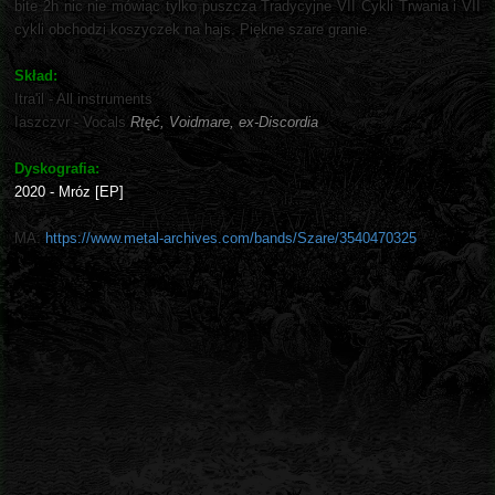
bite 2h nic nie mówiąc tylko puszcza Tradycyjne VII Cykli Trwania i VII
cykli obchodzi koszyczek na hajs. Piękne szare granie.
Skład:
Itra'il - All instruments
Iaszczvr - Vocals
Rtęć, Voidmare, ex-Discordia
Dyskografia:
2020 - Mróz [EP]
MA:
https://www.metal-archives.com/bands/Szare/3540470325