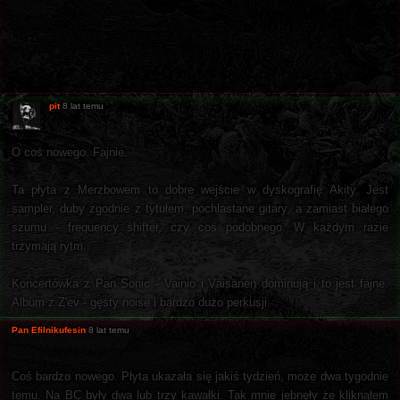
pit
8 lat temu
O coś nowego. Fajnie.
Ta płyta z Merzbowem to dobre wejście w dyskografię Akity. Jest
sampler, duby zgodnie z tytułem, pochlastane gitary, a zamiast białego
szumu - frequency shifter, czy coś podobnego. W każdym razie
trzymają rytm.
Koncertówka z Pan Sonic - Vainio i Väisänen dominują i to jest fajne.
Album z Z'ev - gęsty noise i bardzo dużo perkusji.
Pan Efilnikufesin
8 lat temu
Coś bardzo nowego. Płyta ukazała się jakiś tydzień, może dwa tygodnie
temu. Na BC były dwa lub trzy kawałki. Tak mnie jebnęły że kliknąłem