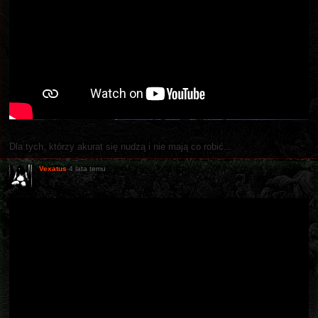
Dla tych, którzy akurat się nudzą i nie mają co robić...
Vexatus
4 lata temu