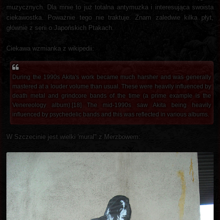
muzycznych. Dla mnie to już totalna antymuzka i interesująca swoista
ciekawostka. Poważnie tego nie traktuje. Znam zaledwie kilka płyt,
głównie z serii o Japońskich Ptakach.
Ciekawa wzmianka z wikipedii:
During the 1990s Akita's work became much harsher and was generally
mastered at a louder volume than usual. These were heavily influenced by
death metal and grindcore bands of the time (a prime example is the
Venereology album).[18] The mid-1990s saw Akita being heavily
influenced by psychedelic bands and this was reflected in various albums.
W Szczecinie jest wielki 'mural" z Merzbowem: