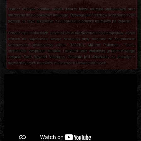
Oprócz różnych odmian noise'u tworzy także muzykę ambientową oraz
muzyczne tło do pokazów bondage. Dyskografia Merzbow liczy ponad 200
pozycji, co czyni go jednym z najbardziej płodnych muzyków na świecie.
Oprócz dzieł autorskich, udzielał się w niezliczonej ilości projektów, wśród
których na największą uwagę zasługują płyty nagrane ze Zbigniewem
Karkowskim (dwupłytowy album "MAZK"), Mikiem Pattonem ("She"),
niemieckim zespołem karaoke Ladybird oraz wokalistą grindcore'owego
zespołu Gore Beyond Necropsy. Obecnie jest uznawany za jednego z
najważniejszych muzyków noise'owych i awangardowych.