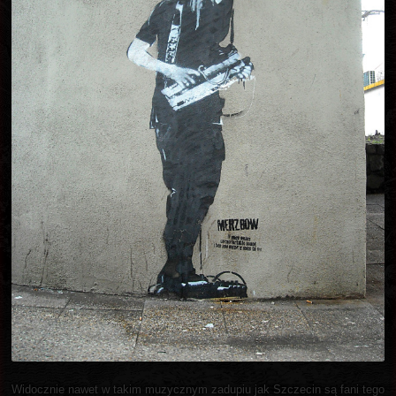
Widocznie nawet w takim muzycznym zadupiu jak Szczecin są fani tego