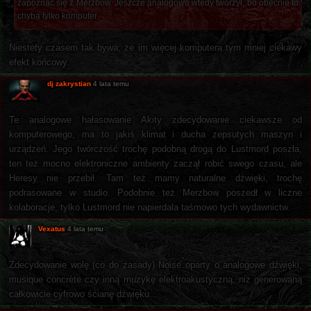
zapoznać się z Merzbow. Jeszcze analogowo wtedy tworzył, bo obecnie to
chyba tylko komputer.
Niestety czasem tak bywa, że im więcej komputera tym mniej ciekawy
efekt końcowy.
dj zakrystian
4 lata temu
Te analogowe hałasowanie Akity zdecydowanie ciekawsze od
komputerowego, ma to jakiś klimat i ducha zepsutych maszyn i
urządzeń. Jego twórczość trochę podobną drogą do Lustmord poszła,
ten też mocno elektroniczne ambienty zaczął robić swego czasu, ale
Heresy nie przebił. Tam też mamy naturalne dźwięki, trochę
podrasowane w studio. Podobnie też Merzbow poszedł w liczne
kolaboracje, tylko Lustmord nie napierdala taśmowo tych wydawnictw.
Vexatus
4 lata temu
Zdecydowanie wolę (co do zasady) Noise oparty o analogowe dźwięki,
musique concrète czy inną muzykę elektroakustyczną, niż generowaną
całkowicie cyfrowo ścianę dźwięku...