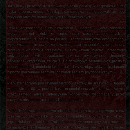
Jako muzyk pierwsze kroki stawiał grając na perkusji w zespołach z nurtu
rocka progresywnego. Muzyką awangardową zainteresował się pod
wpływem artystów dadaistycznych i surrealistycznych.
Realizując koncepcję Kurta Schwittersa – Merzbau – która zakładała
tworzenie dzieł sztuki ze śmieci oraz rzeczy zapomnianych i
niepotrzebnych, rzuca grę na perkusji i zaczyna muzyczne eksperymenty,
wykorzystując m.in. uszkodzone wzmacniacze i magnetofony, syntezatory,
zestawy mikrofonów i przesterów, a także kawałki blachy i przedmioty
codziennego użytku zaadaptowane na prymitywne instrumenty
perkusyjne. Przyznawał, że chciał z nich wydobyć sekretny głos, prosto z
podświadomości, podobnie jak surrealiści wykazujący fascynację stanami
hipnozy, marzeniami sennymi i doświadczeniami psychodelicznymi.
Pierwsze nagrania pod szyldem Merzbow zaczęły się ukazywać w Japonii
w połowie lat 80. w postaci kaset magnetofonowych, rozprowadzanych
przez samego artystę. Intensywnie koncertował, wspomagany przez
muzyków obsługujących blachy i inne narzędzia.
W latach 90. zaczął stopniowo odchodzić od sprzętu analogowego, coraz
częściej tworząc muzykę za pomocą komputera. Albumy z tego okresu
jego działalności, takie jak "Pulse Demon" czy "Venerology" są uznawane
za najbardziej ekstremalne dzieła nie tylko Merzbow, ale i muzyki w ogóle.