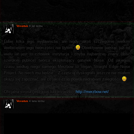
Vexatus
8 lat temu
Lubię kilka jego wydawnictw, ale nigdy jakoś szczególnie wielkim
wielbicielem jego twórczości nie byłem.
Obiektywnie patrząc już od
wielu lat jest to człowiek instytucja - chyba najbardziej znany (dość
szerokiej publice) twórca eksplorujący gatunek Noise. Od jakiegoś
czasu według niego samego Merzbow to Vegan Straight Edge Noise
Project. No niech mu będzie... Z częścią dyskografii jeszcze nie miałem
okazji się zapoznać, ale co jakiś czas powoli nadrabiam zaległości.
Oficjalna strona (jeśli ktoś lubi krzaczki):
http://merzbow.net/
Vexatus
4 lata temu