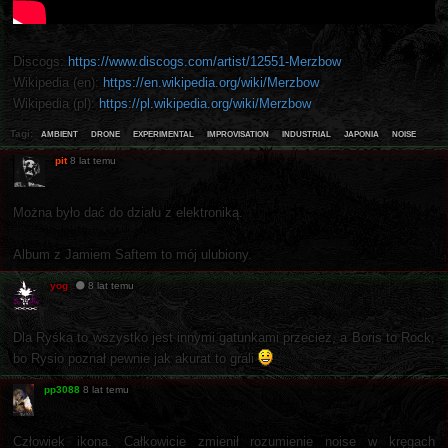
Discogs:
https://www.discogs.com/artist/12551-Merzbow
Wikipedia (en):
https://en.wikipedia.org/wiki/Merzbow
Wikipedia (pl):
https://pl.wikipedia.org/wiki/Merzbow
ambient
drone
experimental
improvisation
industrial
japonia
noise
Tagi:
pit
8 lat temu
Można było dać do działu z elektroniką.
Album z Jamiem Saftem to mój ulubiony.
yog
8 lat temu
Dla Ryśka to wszystko jest innymi gatunkami przecież, a Boris to Rock,
bo Rysio poznał pewnie jak akurat to grali
pp3088
8 lat temu
Człowiek ikona. Całkowicie zmienił rozumienie noise w kręgach