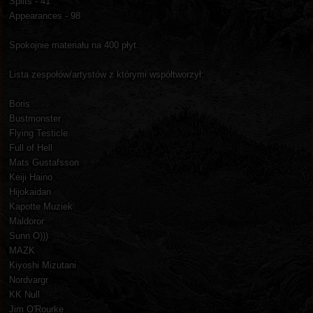
Splits - 41
Appearances - 98
Spokojnie materiału na 400 płyt.
Lista zespołów/artystów z którymi współtworzył:
Boris
Bustmonster
Flying Testicle
Full of Hell
Mats Gustafsson
Keiji Haino
Hijokaidan
Kapotte Muziek
Maldoror
Sunn O)))
MAZK
Kiyoshi Mizutani
Nordvargr
KK Null
Jim O'Rourke