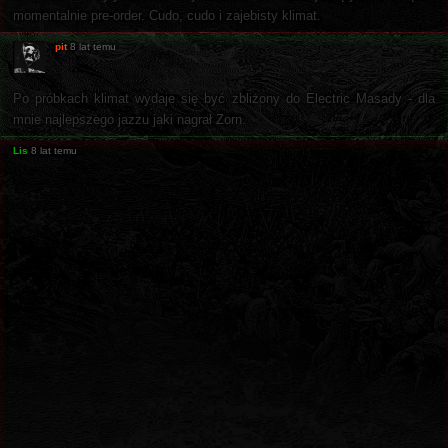
momentalnie pre-order. Cudo, cudo i zajebisty klimat.
pit
8 lat temu
Po próbkach klimat wydaje się być zbliżony do Electric Masady - dla
mnie najlepszego jazzu jaki nagrał Zorn.
Lis
8 lat temu