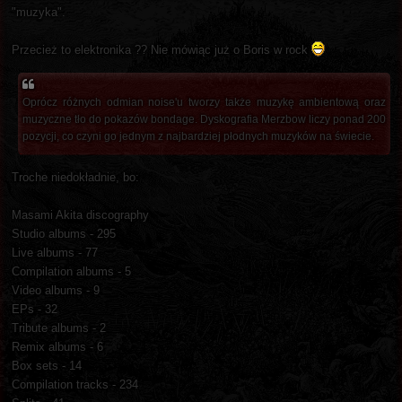
"muzyka".
Przecież to elektronika ?? Nie mówiąc już o Boris w rock
Oprócz różnych odmian noise'u tworzy także muzykę ambientową oraz
muzyczne tło do pokazów bondage. Dyskografia Merzbow liczy ponad 200
pozycji, co czyni go jednym z najbardziej płodnych muzyków na świecie.
Troche niedokładnie, bo:
Masami Akita discography
Studio albums - 295
Live albums - 77
Compilation albums - 5
Video albums - 9
EPs - 32
Tribute albums - 2
Remix albums - 6
Box sets - 14
Compilation tracks - 234