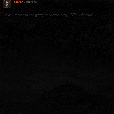
Szajtan
3 lata temu
Hałasy rozsadzające głowę za sprawą płyty
„CATalysis 猫媒”