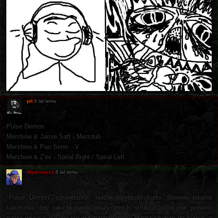
pit
8 lat temu
Pulse Demon
Merzbow & Jamie Saft - Merzdub
Merzbow & Pan Sonic - V
Merzbow & Z'ev - Spiral Right / Spiral Left
Wędrowycz
8 lat temu
"Pulse Demon" sprawdzone, nieźle poryte to cudo. Słownie totalna
kakofonia, bez jakichkolwiek muzycznych struktur, choć nie powiem
nawet wkręcająca, bo nie wyłączyłem, tylko przesłuchałem do końca, a