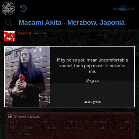
aktualności
Masami Akita - Merzbow, Japonia
Ryszard
8 lat temu
Wikipedia pisze:
Merzbow (jap. właśc. Masami Akita 秋田昌美 Akita Masami?, ur. 19 grudnia
1956 w Tokio) – japoński kompozytor, jeden z najbardziej znanych
twórców noise'u.