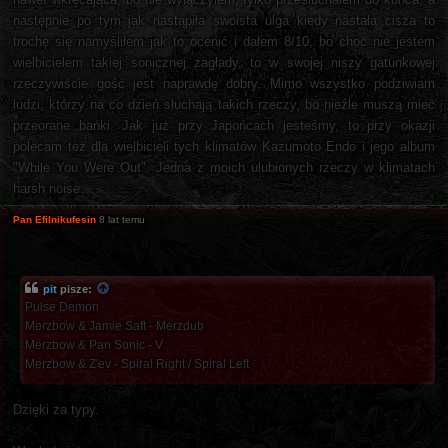
następnie po tym jak nastąpiła swoista ulga kiedy nastała cisza to
trochę się namyśliłem jak to ocenić i dałem 8/10, bo choć nie jestem
wielbicielem takiej sonicznej zagłady, to w swojej niszy gatunkowej
rzeczywiście gość jest naprawdę dobry. Mimo wszystko podziwiam
ludzi, którzy na co dzień słuchają takich rzeczy, bo nieźle muszą mieć
przeorane bańki. Jak już przy Japońcach jesteśmy, to przy okazji
polecam też dla wielbicieli tych klimatów Kazumoto Endo i jego album
"While You Were Out". Jedna z moich ulubionych rzeczy w klimatach
harsh noise.
Pan Efilnikufesin
8 lat temu
pit
pisze:
Pulse Demon
Merzbow & Jamie Saft - Merzdub
Merzbow & Pan Sonic - V
Merzbow & Z'ev - Spiral Right / Spiral Left
Dzięki za typy.