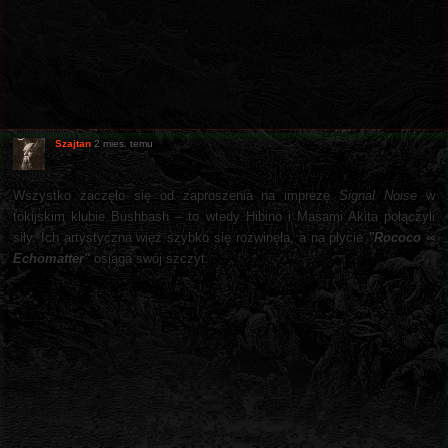
Szajtan
2 mies. temu
Wszystko zaczęło się od zaproszenia na imprezę
Signal Noise
w
tokijskim klubie Bushbash – to wtedy Hibino i Masami Akita połączyli
siły. Ich artystyczna więź szybko się rozwinęła, a na płycie
"Rococo ∞
Echomatter"
osiąga swój szczyt.