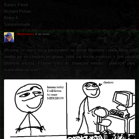
Balázs Pándi
Richard Pinhas
Reiko.A
Satanstornade
Wędrowycz
8 lat temu
Wczoraj co nieco nocą poczytałem na temat Merzbow i pana Akita, od
dawna już mi chodziło po głowie, żeby się trochę zmierzyć z tym jakże
płodnym artystą. Pytanie tylko do znawców tematu - polecicie parę
materiałów na start?