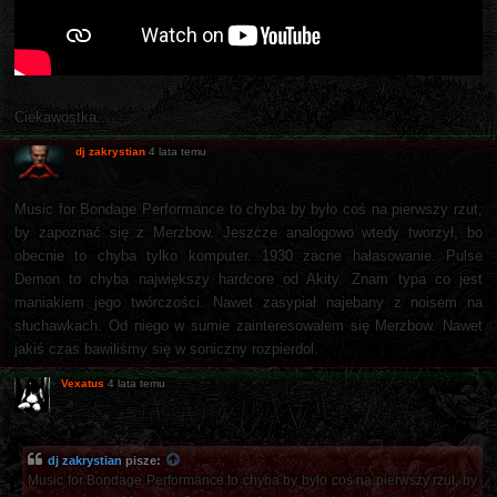
Ciekawostka...
dj zakrystian
4 lata temu
Music for Bondage Performance to chyba by było coś na pierwszy rzut,
by zapoznać się z Merzbow. Jeszcze analogowo wtedy tworzył, bo
obecnie to chyba tylko komputer. 1930 zacne hałasowanie. Pulse
Demon to chyba największy hardcore od Akity. Znam typa co jest
maniakiem jego twórczości. Nawet zasypiał najebany z noisem na
słuchawkach. Od niego w sumie zainteresowałem się Merzbow. Nawet
jakiś czas bawiliśmy się w soniczny rozpierdol.
Vexatus
4 lata temu
dj zakrystian
pisze:
Music for Bondage Performance to chyba by było coś na pierwszy rzut, by