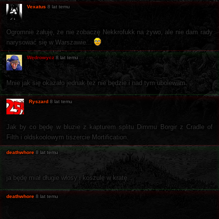
Vexatus
8 lat temu
Ogromnie żałuję, że nie zobaczę Nekkrofukk na żywo, ale nie dam rady
narysować się w Warszawie...
Wędrowycz
8 lat temu
Mnie jak się okazało jednak też nie będzie i nad tym ubolewam.
Ryszard
8 lat temu
Jak by co będę w bluzie z kapturem splitu Dimmu Borgir z Cradle of
Filth i oldskoolowym tiszercie Mortification.
deathwhore
8 lat temu
ja będę miał długie włosy i koszulę w kratę
deathwhore
8 lat temu