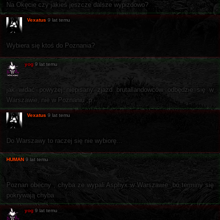
Na Okęcie czy jakieś jeszcze dalsze wypizdowo?
Vexatus
9 lat temu
Wybiera się ktoś do Poznania?
yog
9 lat temu
jak widać powyżej niepisany zjazd brutallandowców odbędzie się w
Warszawie, nie w Poznaniu ;p
Vexatus
9 lat temu
Do Warszawy to raczej się nie wybiorę...
HUMAN
9 lat temu
Poznan obecny , chyba ze wypali Asphyx w Warszawie ,bo terminy się
pokrywają chyba
yog
9 lat temu