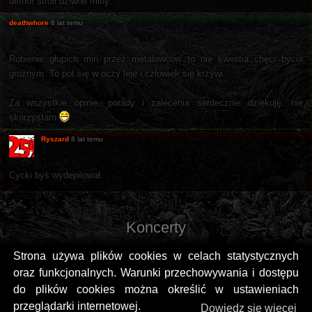
defhor stroił dziwne miny.
deathwhore
8 lat temu
Robienie głupich min przez metalowców to nie kwestia chęci bycia
groźnym. To pot się w oczy leje i człowiek się krzywi.
Za wszystkie opinie, porady i zalecenia serdecznie dziękuję, nie
skorzystam
Ryszard
8 lat temu
Cycki byś wydepilował.
Koncerty
Strona używa plików cookies w celach statystycznych
oraz funkcjonalnych. Warunki przechowywania i dostępu
do plików cookies można określić w ustawieniach
przeglądarki internetowej.
Dowiedz się więcej