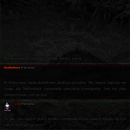
We wszystkich miastach składy bardzo zacne.
deathwhore
9 lat temu
W Warszawie będą dodatkowe atrakcje wizualne. Nic więcej napisać nie
mogę, ale Nekkrofukk zapowiada specjalną scenografię. Jest też plan
zarejestrować coś na dvd.
yog
8 lat temu
To jak - kto będzie prócz dziwki i emigrusa Rysia świecił mordą na tym
całym dvd i pił na umór?