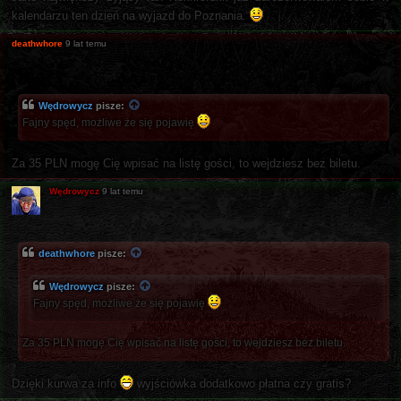
kalendarzu ten dzień na wyjazd do Poznania.
deathwhore
9 lat temu
Wędrowycz
pisze:
Fajny spęd, możliwe że się pojawię
Za 35 PLN mogę Cię wpisać na listę gości, to wejdziesz bez biletu.
Wędrowycz
9 lat temu
deathwhore
pisze:
Wędrowycz
pisze:
Fajny spęd, możliwe że się pojawię
Za 35 PLN mogę Cię wpisać na listę gości, to wejdziesz bez biletu.
Dzięki kurwa za info
wyjściówka dodatkowo płatna czy gratis?