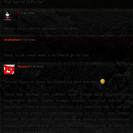
Yogi zgarnął OpRycha?
yog
8 lat temu
włóczy się po jakichś pociągach z modlina
deathwhore
8 lat temu
Haha, tu taki świat owiec a na Okęcie go nie stać.
Ryszard
8 lat temu
Szkoda że już nie pijesz bo zrobiłeś się jakiś wstydliwy
Same zaś wystepy były całkiem fajne. Kolega wziął poprzestawiał
roster-toster dzięki czemu miałem szansę rozpocząć koncert od
SacroFuck. Poleciał miszmasz różnych styli i wpływów. Nie, to nie jest
zjeba, raczej prośba o zdecydowanie się co chcesz grać kolego
kochany. Widziałem dwóch młodzieńców w składzie więc domniemam
nowego początku twojego zespołu. Bardzo ładny występ do piwa. W
sam raz na sobotni wieczór.