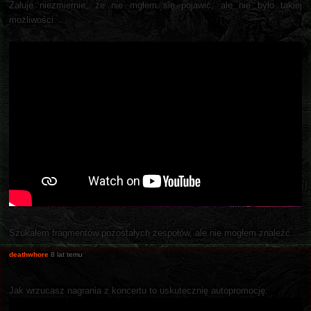
Żałuje niezmiernie, że nie mgłem się pojawić, ale nie było takiej
możliwości...
Szukałem fragmentów pozostałych zespołów, ale nie mogłem znaleźć.
deathwhore
8 lat temu
Jak wrzucasz nagrania z koncertu to uskutecznię autopromocję: