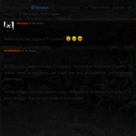
Towarzyszowi
@Vexatus
owi przypominam, że Nekkrofukk jedynie we
mieście stołecznem Warszawie.
Vexatus
9 lat temu
Nekkrofukk nie zagra w Poznaniu?
deathwhore
9 lat temu
W Poznaniu zagra zestaw Throneum, Incinerator, Abhorrent Funeral. W
sumie mnie to nie dziwi, bo Kaos nie jest przesadnym zwolennikiem
koncertów.
Swoją drogą zaktualizowałem opis wydarzenia w pierwszym poście. A
tutaj wklejam linki do pozostałych koncertów: