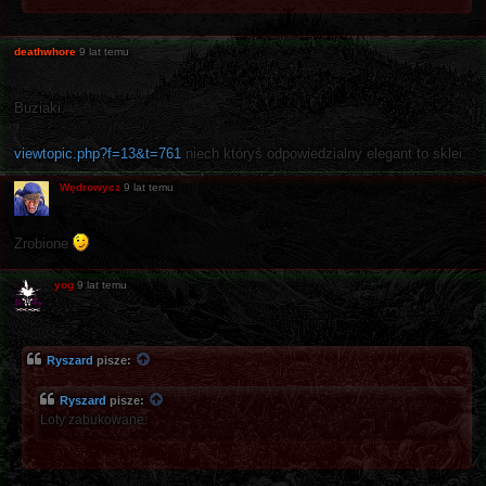
deathwhore
9 lat temu
Buziaki.
viewtopic.php?f=13&t=761
niech któryś odpowiedzialny elegant to sklei.
Wędrowycz
9 lat temu
Zrobione
yog
9 lat temu
Ryszard
pisze:
Ryszard
pisze:
Loty zabukowane: