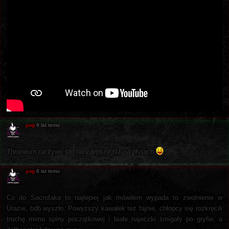
yog
8 lat temu
Throneum na żywo sto razy lepsze niż na płytach
yog
8 lat temu
Co do Sacrofaka to najlepiej jak mówiłem wypada to zwolnienie w
Urazie, bdb wyszło. Powyższy kawałek też fajnie, chłopcy się rozkręcili
trochę mimo spiny początkowej i białe najeczki śmigały po gryfie, a