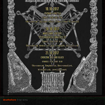
deathwhore
9 lat temu