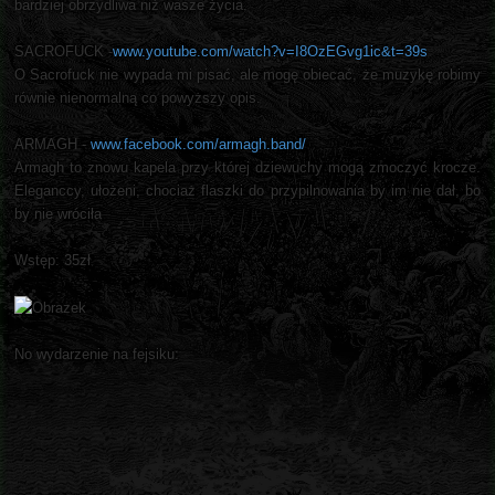
bardziej obrzydliwa niż wasze życia.
SACROFUCK -
www.youtube.com/watch?v=I8OzEGvg1ic&t=39s
O Sacrofuck nie wypada mi pisać, ale mogę obiecać, że muzykę robimy
równie nienormalną co powyższy opis.
ARMAGH -
www.facebook.com/armagh.band/
Armagh to znowu kapela przy której dziewuchy mogą zmoczyć krocze.
Eleganccy, ułożeni, chociaż flaszki do przypilnowania by im nie dał, bo
by nie wróciła
.
Wstęp: 35zł
No wydarzenie na fejsiku: