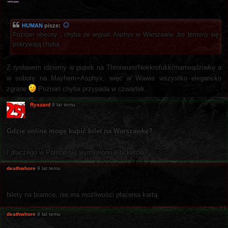
HUMAN
pisze:
Poznan obecny , chyba ze wypali Asphyx w Warszawie ,bo terminy się
pokrywają chyba
Z rysławem idziemy w piątek na Throneum/Nekkrofukk/martwądziwkę a
w sobotę na Mayhem+Asphyx, więc w Wawie wszystko elegancko
zgrane
Poznań chyba przypada w czwartek.
Ryszard
9 lat temu
Gdzie online mogę kupić bilet na Warszawkę?
I dlaczego w Polsce nie wymyślono e-ticketów?
deathwhore
9 lat temu
bilety na bramce, nie ma możliwości płacenia kartą.
deathwhore
9 lat temu