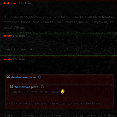
deathwhore
9 lat temu
Nie dość, że wyjściówka gratis, to w cenie masz jeszcze nielimitowaną
możliwość kupna piwa w barze. No i możesz mówić wszystkim, że
jesteś VIPem.
borsuk
9 lat temu
bym się przejechał.
tomder
9 lat temu
deathwhore
pisze:
Wędrowycz
pisze:
Fajny spęd, możliwe że się pojawię
Za 35 PLN mogę Cię wpisać na listę gości, to wejdziesz bez biletu.
Marketing doskonały. Wreszcie udało mi się tą kasete od Ciebie