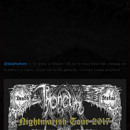
@deathwhore
to Ty grasz w Wawie? Mi juz te wszystkie faki zlewają sie
w jedno i to samo. Jezeli tak to dla gwiazdy i szmaty kurwa przylece!