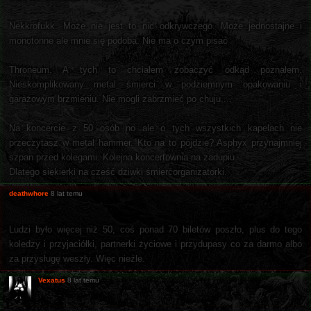
Nekkrofukk. Może nie jest to nic odkrywczego. Może jednostajne i
monotonne ale mnie się podoba. Nie ma o czym pisać
Throneum. A tych to chciałem zobaczyć odkąd poznałem.
Nieskomplikowany metal śmierci w podziemnym opakowaniu i
garażowym brzmieniu. Nie mogli zabrzmieć po chuju....
Na koncercie z 50 osób no ale o tych wszystkich kapelach nie
przeczytasz w metal hammer. Kto na to pójdzie? Asphyx przynajmniej
szpan przed kolegami. Kolejna koncertownia na zadupiu.
Dlatego siekierki na cześć dziwki śmierćorganizatorki.
deathwhore
8 lat temu
Ludzi było więcej niż 50, coś ponad 70 biletów poszło, plus do tego
koledzy i przyjaciółki, partnerki życiowe i przydupasy co za darmo albo
za przysługę weszły. Więc nieźle.
Vexatus
8 lat temu