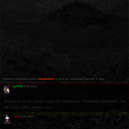
Ostatnio edytowany przez
deathwhore
9 lat temu
, edytowany łącznie 2 razy.
pp3088
9 lat temu
Sacrofuck to ten death metal dla hipsterów? Pedalstwo pamiętam, nie
idę. Warszafka i swetry-core.
yog
9 lat temu