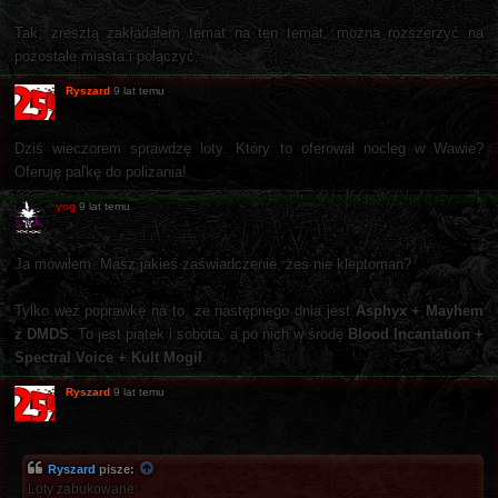
Tak, zresztą zakładałem temat na ten temat, można rozszerzyć na
pozostałe miasta i połączyć.
Ryszard
9 lat temu
Dziś wieczorem sprawdzę loty. Który to oferował nocleg w Wawie?
Oferuję paľkę do polizania!
yog
9 lat temu
Ja mówiłem. Masz jakieś zaświadczenie, żeś nie kleptoman?
Tylko weź poprawkę na to, że następnego dnia jest
Asphyx + Mayhem
z DMDS
. To jest piątek i sobota, a po nich w środę
Blood Incantation +
Spectral Voice + Kult Mogił
.
Ryszard
9 lat temu
Ryszard
pisze:
Loty zabukowane: