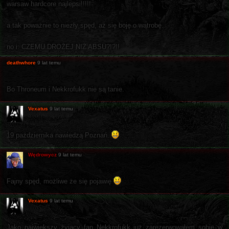
warsaw hardcore najlepsi!!!!!
a tak poważnie to niezły spęd, aż się boję o wątrobę.
no i: CZEMU DROŻEJ NIŻ ABSU?!?!!
deathwhore
9 lat temu
Bo Throneum i Nekkrofukk nie są tanie.
Vexatus
9 lat temu
19 października nawiedzą Poznań.
Wędrowycz
9 lat temu
Fajny spęd, możliwe że się pojawię
Vexatus
9 lat temu
Jako największy żyjący fan Nekkrofukk już zarezerwowałem sobie w