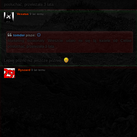
posłuchać, przeleżała 3 lata
Vexatus
9 lat temu
tomder
pisze:
Marketing doskonały. Wreszcie udało mi się tą kasete od Ciebie
posłuchać, przeleżała 3 lata
Lepiej późno niż jeszcze później.
Ryszard
9 lat temu