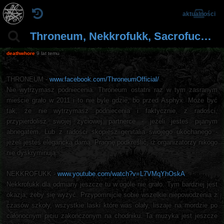
aktualności
Throneum, Nekkrofukk, Sacrofuck, Armagh 20.10.2017 Warszawa
deathwhore
9 lat temu
THRONEUM -
www.facebook.com/ThroneumOfficial/
Nie wytrzymasz podniecenia. Throneum ostatni raz w tym zasranym
mieście grało w 2011 i to nie byle gdzie, bo przed Asphyx. Może być
tak, że nie wytrzymasz podniecenia i faktycznie, z radości,
przypierdolisz swojej życiowej partnerce - jeżeli jesteś pijanym
abnegatem. Lub z radości skopiesz genitalia swojego ukochanego -
jeżeli jesteś elegancką damą. Pragnę podkreślić, iż organizatorzy nikogo
nie dyskryminują.
NEKKROFUKK -
www.youtube.com/watch?v=L7VMqYhOskA
Nekkrofukk dla odmiany jeszcze tu w ogóle nie grało. Tym bardziej jest
okazja, żeby się wyżyć. Przypomnijcie sobie wszelkie niepowodzenia z
czasów szkoły, wszystkie laski które was olały, liszaje na mordzie po
całonocnym piciu zakończonym na chodniku. Ta muzyka jest jeszcze