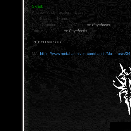
Skład:
Andrew "Andy" Scalera - Bass
Vic Belarista - Drums
Doug Grandon - Guitars, Vocals
ex-Psychosis
Tom May - Vocals
ex-Psychosis
▼ BYLI MUZYCY
MA:
https://www.metal-archives.com/bands/Ma ... osis/34