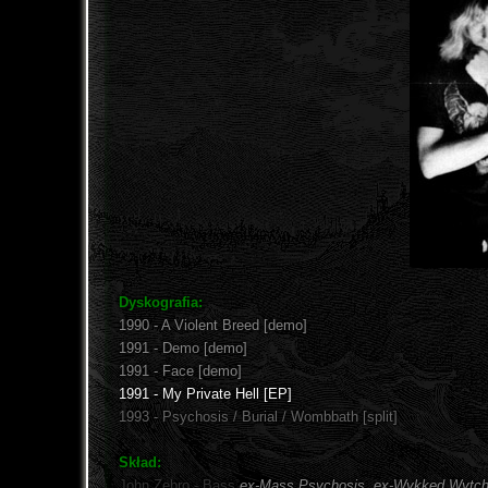
Dyskografia:
1990 - A Violent Breed [demo]
1991 - Demo [demo]
1991 - Face [demo]
1991 - My Private Hell [EP]
1993 - Psychosis / Burial / Wombbath [split]
Skład:
John Zebro - Bass
ex-Mass Psychosis, ex-Wykked Wytc