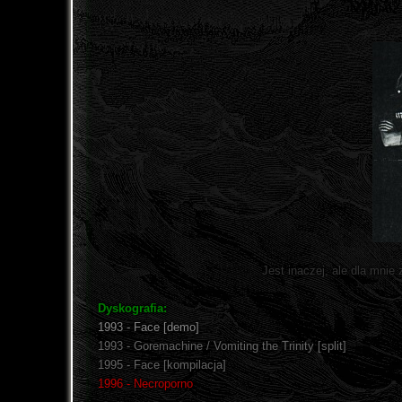
Jest inaczej, ale dla mnie 
Dyskografia:
1993 - Face [demo]
1993 - Goremachine / Vomiting the Trinity [split]
1995 - Face [kompilacja]
1996 - Necroporno