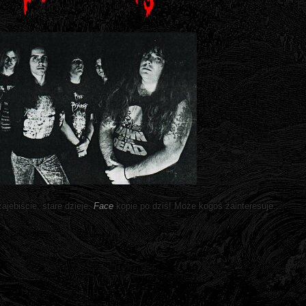
zajebiście, stare dzieje.
Face
kopie po dziś! Może kogoś zainteresuje...