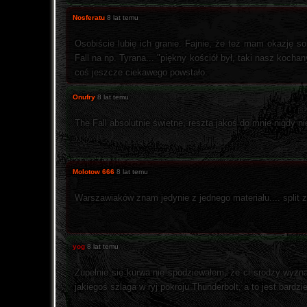
Nosferatu
8 lat temu
Osobiście lubię ich granie. Fajnie, że też mam okazję s
Fall na np. Tyrana... "piękny kościół był, taki nasz koch
coś jeszcze ciekawego powstało.
Onufry
8 lat temu
The Fall absolutnie świetne, reszta jakoś do mnie nigdy nie
Molotow 666
8 lat temu
Warszawiaków znam jedynie z jednego materiału.... split
yog
8 lat temu
Zupełnie się kurwa nie spodziewałem, że ci srodzy wyzn
jakiegoś szlaga w ryj pokroju Thunderbolt, a to jest bard