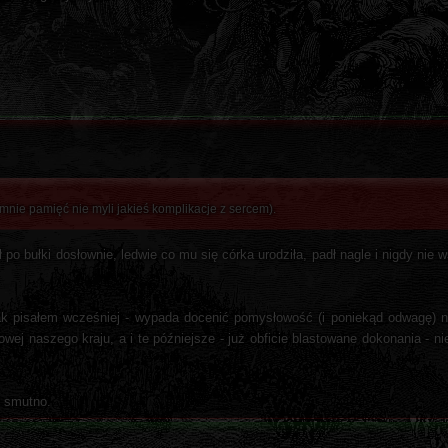
e mnie pamięć nie myli jakieś komplikacje z sercem).
o bułki dosłownie, ledwie co mu się córka urodziła, padł nagle i nigdy nie w
ak pisałem wcześniej - wypada docenić pomysłowość (i poniekąd odwagę) 
owej naszego kraju, a i te późniejsze - już obficie blastowane dokonania - 
u smutno.