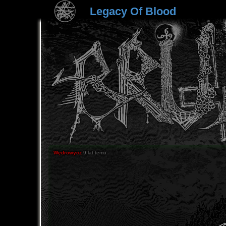
Legacy Of Blood
Wędrowycz
9 lat temu