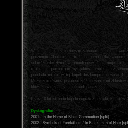
Wspierając lokalny patriotyzm zakładam temat o tej warsza
podziemiu. Choć nie jest to żadna górna półka, wiadomo, 
sobie "Murder Hymn" w ramach odświeżania mojej kolekcji 
(o ile mnie pamięć nie myli jakieś komplikacje z serc
podobała mi się w tej kapeli bezkompromisowość. Nie
Muzycznie również jest dość zróżnicowanie, od zblastowan
klawisze w rozsądnych ilościach pasaże.
Przez 10 lat istnienia kapela nagrała 3 pełniaki, 5 splitó
Dyskografia:
2001 - In the Name of Black Gammadion [split]
2002 - Symbols of Forefathers / In Blacksmith of Hate [spli