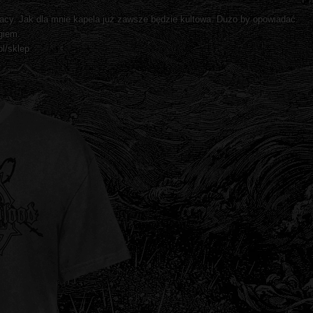
cy. Jak dla mnie kapela już zawsze będzie kultowa. Dużo by opowiadać.
giem.
l/sklep