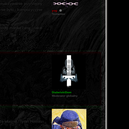
 maksymalnie przystępny
nie było - kompozycyjnie
yog
Tormentor
modłę marduczaną - takie
DiabelskiDom
Moderator globalny
że właśnie "Tyran Horroru