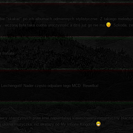
obie "skakać" po ich albumach odmiennych stylistycznie. Z takiego melodyj
any.. wczoraj była taka cudna uroczystość a dziś już go nie ma
" Szkoda, że
 trafiała.
 z Leichengott! Nader często odpalam tego MCD. Rewelka!
awcy starożytnych praw krwi napierdalają klawiszowany romantyczny blacz
ziej ulotna muzyczka, niż ekstazy od My Infinite Kingdom