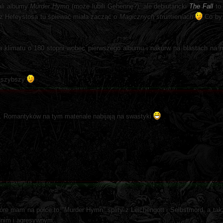
ali albumy
Murder Hymn
(może lubili Gehennę?), ale debiutancki
The Fall
to
 z Hefeystosa tu śpiewać miała zacząć o
Magicznych strumieniach
Co by 
 klimatu o 180 stopni wobec pierwszego albumu i nakurw na blastach na 
y szybszy
rć. Romantyków na tym materiale nabijają na swastyki
które mam na półce to "Murder Hymn" splity z Leichengott i Selbstmord, a tak
dnim i agresywnym.