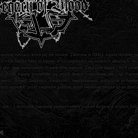
wskiej formacji, która już nie istnieje. Założona w 2000 r. kapela dorobiła s
to i tak bardzo lubię to łojenie, w szczególności na ostatnich albumach. A
płyt, więc pomyślałem że parę słów napiszę. Założyciel kapeli - Arch zmarł
em). Przez kapelę przewinęło się moich dwóch znajomków, ale i np. Paim
nawiść, śmierć ludzkości, satanizm i niepoprawność polityczna to fund
ych wpierdoli, przez zwolnione bardziej death metalowe młócki, aż po dość 
w, 2 epki i 1 demo (tak naprawdę zarejestrowany koncert wydany w ścisłym limic
t]