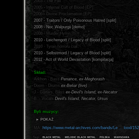
2003 - The Fall
2005 - Infernal Cult of Blood [EP]
2006 - Divine Proclamation [EP]
2007 - Traitors / Only Poisonous Hatred [split]
2008 - Noc Walpurgii [demo]
2008 - Murder Hymn
2010 - Leichengott / Legacy of Blood [split]
2010 - Tyran horroru ciał
2010 - Selbstmord / Legacy of Blood [split]
2011 - Act of World Devastation [kompilacja]
Skład:
Arkhon - Bass
Penance, ex-Meghorash
Doom - Drums
ex-Beliar (live)
J - Guitars, Bass
ex-Devil's Island, ex-Necator
B. - Vocals
Devil's Island, Necator, Ursus
Byli muzycy:
► POKAŻ
MA:
https://www.metal-archives.com/bands/Le ... lood/15
black metal
melodic black metal
polska
warszawa
Tagi: