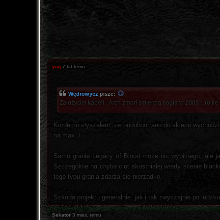
yog
7 lat temu
Wędrowycz
pisze:
Założyciel kapeli - Arch zmarł śmiercią nagłą w 2009 r. (o il
Kurde no słyszałem, że podobno rano do sklepu wychodził p
na max :/
Samo granie Legacy of Blood może nic wybitnego, ale j
Szczególnie na chyba ciut skostniałej wtedy scenie black
tego typu grania zdarza się nierzadko.
Szkoda projektu generalnie, jak i tak zwyczajnie po ludzk
Sekator
3 mies. temu