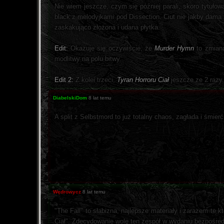
Nie wiem jeszcze, czym się później parali, skoro tytułow
black z melodyjkami pod Dissection. Ciut nie jakby dama
zaskakująco złożona i udana płytka.
Edit:
Okazuje się oczywiście, że
Murder Hymn
to zmiana
modlitwy na polu bitwy.
Edit 2:
Z kolei trzeci,
Tyran Horroru Ciał
jeszcze ze 2 raz
DiabelskiDom
8 lat temu
A split z Selbstmord to już totalny chaos, zagłada i śmie
Wędrowycz
8 lat temu
"The Fall" to słabizna, najlepsze materiały i zarazem te 
Ciał". Zdecydowanie wolę ten zespół w wydaniu bezpośre