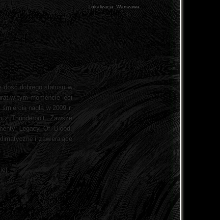
Lokalizacja:
Warszawa
ię dość dobrego statusu w
kurat w tym momencie leci
 śmiercią nagłą w 2009 r.
on z Thunderbolt. Zawsze
amenty Legacy Of Blood.
klimatyczne i zawierające
ie).