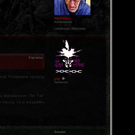
Wędrowycz
Administrator
Lokalizacja:
Warszawa
9 lat temu
stał. Przejebana sytuacja
yog
Tormentor
na debiutanckim
The Fall
.
nie męczą, co w przypadku
Sekator