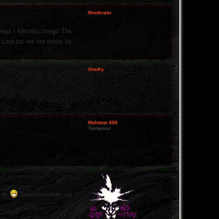
Nosferatu
nego i klimatycznego The
 Lisa już nie ma może by
Onufry
Molotow 666
Tormentor
urek
Spodziewałem się