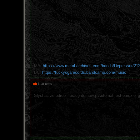
MA:
https://www.metal-archives.com/bands/Depressor/21
BC:
https://fuckyogarecords.bandcamp.com/music
pit
8 lat temu
Słychać że odrobili pracę domową. Automat jest bardziej g