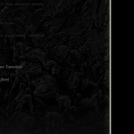
ych dwie pierwsze obrosły
z tytułu.
cy mega dobry industrial
ex-Transition.
(live)