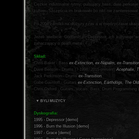
Ciężkie industrialne rytmy, pulsujący bass, dwie perkusj
kultem. Szczęścia im brakowało bo nikt nie zainteresował s
Po 2004 zamilkli na dłuższy czas a w międzyczasie ukaza
Jeżeli wielbicie Godflesh to Depressor ich kultywuje a
zahaczający o death metal.
Skład:
Chris Baker - Bass
ex-Extinction, ex-Napalm, ex-Transitio
Dave Benson - Drums (?-1998, 2015-present)
Acephalix, T
Jack Perkinson - Drums
ex-Transition.
Gabe Gavriloff - Guitars
ex-Extinction, Eärthdögs, The Old
Chris Oxford - Guitars, Vocals, Bass, Drum Programming 
▼ BYLI MUZYCY
Dyskografia:
1995 - Depressor [demo]
1996 - Burn the Illusion [demo]
1997 - Grace [demo]