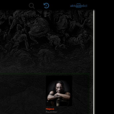
aktualności
Hajasz
Raubritter