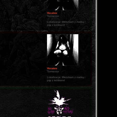
Vexatus
Tormentor
Lokalizacja:
Mieszkam z matką i
piję z królikiem!
Vexatus
Tormentor
Lokalizacja:
Mieszkam z matką i
piję z królikiem!