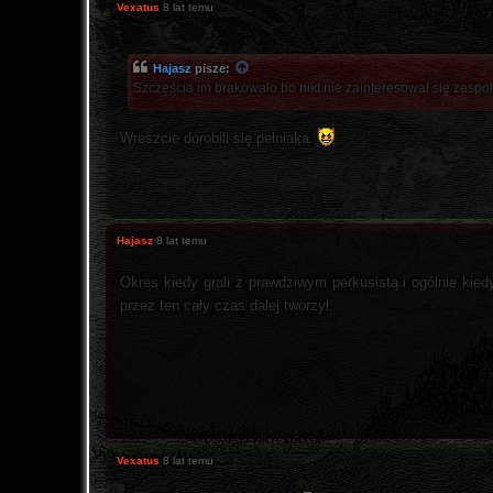
Vexatus
8 lat temu
Hajasz
pisze:
Szczęścia im brakowało bo nikt nie zainteresował się zespołe
Wreszcie dorobili się pełniaka.
Hajasz
8 lat temu
Okres kiedy grali z prawdziwym perkusistą i ogólnie kiedy
przez ten cały czas dalej tworzył.
Vexatus
8 lat temu