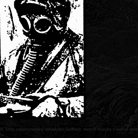
m, który zafascynowany dźwiękami Godflesh, tworzył muzykę o niemal iden