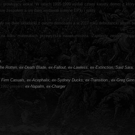
e i growlujący wokal. W latach 1995-1999 wydali cztery kasety demo, z któr
ię zespołem a oni dalej wydawali kolejne EP'ki i splity.
ły się dwie składanki z owymi demosami a w 2017 roku debiutancki album be
 na kilku materiałach przewyższa nawet mistrza. Zajebisty zespół, grają
n.
he Rotten, ex-Death Blade, ex-Fallout, ex-Lawless, ex-Extinction, Said Sara, 
 Firm Casuals, ex-Acephalix, ex-Sydney Ducks, ex-Transition., ex-Greg Ginn 
(1992-present)
ex-Napalm, ex-Charger