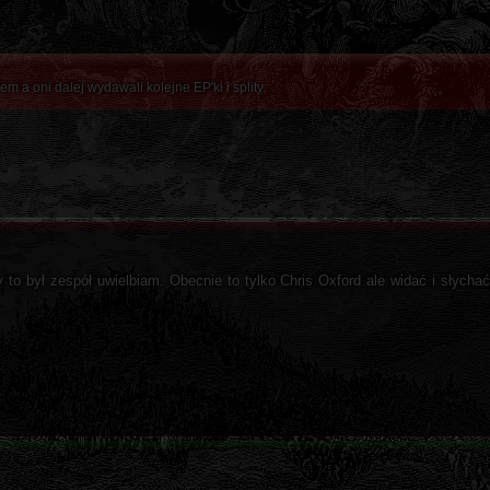
m a oni dalej wydawali kolejne EP'ki i splity.
 to był zespół uwielbiam. Obecnie to tylko Chris Oxford ale widać i słychać,