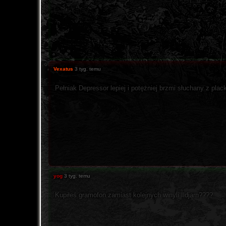
Vexatus
3 tyg. temu
Pełniak Depressor lepiej i potężniej brzmi słuchany z pl
yog
3 tyg. temu
Kupiłeś gramofon zamiast kolejnych winyli Ildjarn????