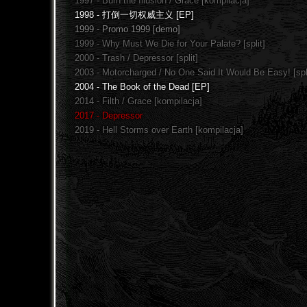
1997 - Burn the Illusion / Grace [kompilacja]
1998 - 打倒一切权威主义 [EP]
1999 - Promo 1999 [demo]
1999 - Why Must We Die for Your Palate? [split]
2000 - Trash / Depressor [split]
2003 - Motorcharged / No One Said It Would Be Easy! [spl
2004 - The Book of the Dead [EP]
2014 - Filth / Grace [kompilacja]
2017 - Depressor
2019 - Hell Storms over Earth [kompilacja]