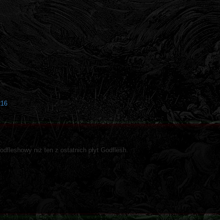
216
odfleshowy niż ten z ostatnich płyt Godflesh.