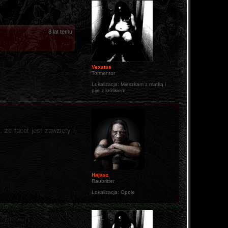
8 lat temu
Vexatus
Tormentor
Lokalizacja:
Mieszkam z matką i
piję z królikiem!
 że facet jest zawzięty i
Hajasz
Raubritter
Lokalizacja:
Opole