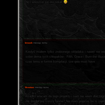
No i wreszcie się doczekał.
brzask
miesiąc temu
Kiedyś miałem tylko zrobionego składaka i nawet nie wi
sobie dema tych chłopaków - Filth, Grace i Burn the Illusi
czas temu w formie kompilacji. tzw qwa must have
Vexatus
miesiąc temu
Rzadko wracam do tego projektu i sam nie wiem dlaczego,
nie dorobił się rzeszy fanów? Nie mam pojęcia, bo to zaje