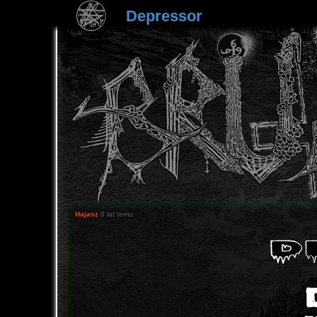
Depressor
Hajasz
8 lat temu