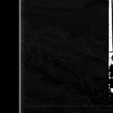
Amerykański Depressor założony w 1992 roku był zespołe