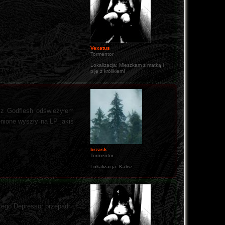
Vexatus
Tormentor
Lokalizacja:
Mieszkam z matką i
piję z królikiem!
u z Godflesh odświeżyłem
ienione wyszły na LP jakiś
brzask
Tormentor
Lokalizacja:
Kalisz
ego Depressor przepadł i