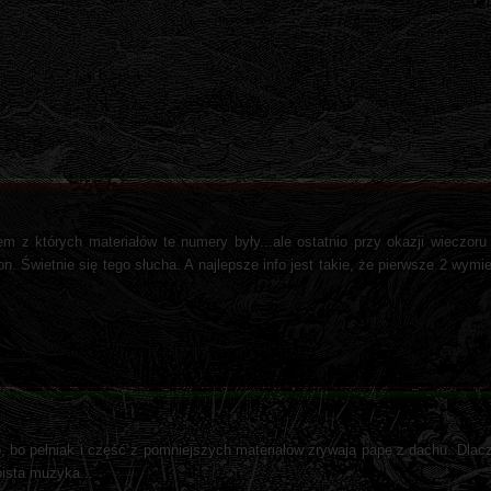
em z których materiałów te numery były...ale ostatnio przy okazji wieczor
on. Świetnie się tego słucha. A najlepsze info jest takie, że pierwsze 2 wym
 bo pełniak i część z pomniejszych materiałów zrywają papę z dachu. Dlacz
bista muzyka...