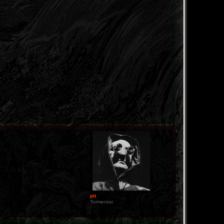
pit
Tormentor