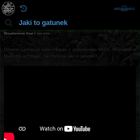
aktualności
Jaki to gatunek
Blasphemous Goat
4 lata temu
Ostatnio zachwycili mnie chłopaki z podziemnego NXOV. WIdziałem w
Mjazzdze w Elblągu. Jak myślicie, jaki to gatunek?