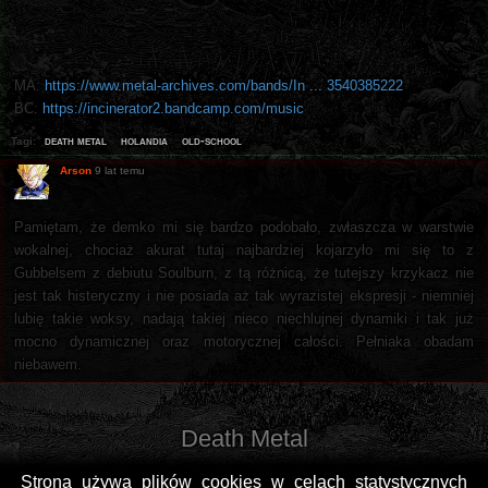
MA:
https://www.metal-archives.com/bands/In ... 3540385222
BC:
https://incinerator2.bandcamp.com/music
death metal
holandia
old-school
Tagi:
Arson
9 lat temu
Pamiętam, że demko mi się bardzo podobało, zwłaszcza w warstwie
wokalnej, chociaż akurat tutaj najbardziej kojarzyło mi się to z
Gubbelsem z debiutu Soulburn, z tą różnicą, że tutejszy krzykacz nie
jest tak histeryczny i nie posiada aż tak wyrazistej ekspresji - niemniej
lubię takie woksy, nadają takiej nieco niechlujnej dynamiki i tak już
mocno dynamicznej oraz motorycznej całości. Pełniaka obadam
niebawem.
Death Metal
Strona używa plików cookies w celach statystycznych