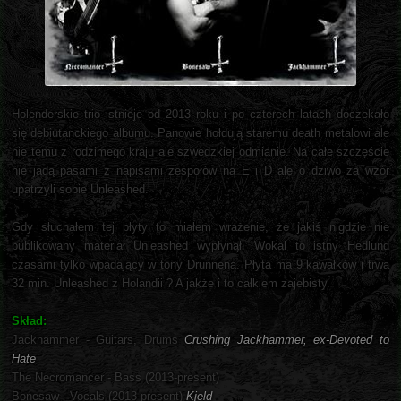
Holenderskie trio istnieje od 2013 roku i po czterech latach doczekało
się debiutanckiego albumu. Panowie hołdują staremu death metalowi ale
nie temu z rodzimego kraju ale szwedzkiej odmianie. Na całe szczęście
nie jadą pasami z napisami zespołów na E i D ale o dziwo za wzór
upatrzyli sobie Unleashed.
Gdy słuchałem tej płyty to miałem wrażenie, że jakiś nigdzie nie
publikowany materiał Unleashed wypłynął. Wokal to istny Hedlund
czasami tylko wpadający w tony Drunnena. Płyta ma 9 kawałków i trwa
32 min. Unleashed z Holandii ? A jakże i to całkiem zajebisty.
Skład:
Jackhammer - Guitars, Drums
Crushing Jackhammer, ex-Devoted to
Hate
The Necromancer - Bass (2013-present)
Bonesaw - Vocals (2013-present)
Kjeld