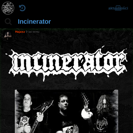
aktualności
Incinerator
Hajasz
9 lat temu