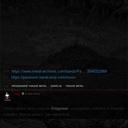
MA:
https://www.metal-archives.com/bands/Pa ... 3540311868
BC:
https://paranorm.bandcamp.com/music
progressive thrash metal
szwecja
thrash metal
Tagi:
yog
4 lata temu
Udana płytka faktycznie ten
Empyrean
, szczególnie solówka w ostatnim
kawałku. Można polecić, jak najbardziej.