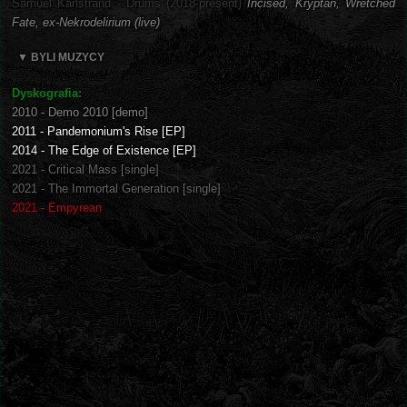
Samuel Karlstrand - Drums (2018-present)
Incised, Kryptan, Wretched
Fate, ex-Nekrodelirium (live)
▼ BYLI MUZYCY
Dyskografia:
2010 - Demo 2010 [demo]
2011 - Pandemonium's Rise [EP]
2014 - The Edge of Existence [EP]
2021 - Critical Mass [single]
2021 - The Immortal Generation [single]
2021 - Empyrean