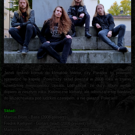
Jeżeli tęskno komuś do klimatów Vektor, czy Paradox to powinien
sprawdzić tę kapelę. Powyższy skład powstał w 2008 roku w znanej
szwedzkiej miejscowości Upsala. Los chciał, że duży album wydali
dopiero w zeszłym roku. Kosmiczne klimaty, ale odnoszące się bardziej
do wszechświata pod ludzkim czerepem, a nie gwiazd. Polecam!
Skład:
Marcus Blom - Bass (2008-present)
Fredrik Kjellgren - Guitars (lead) (2008-present)
Markus Hiltunen - Vocals, Guitars (rhythm) (2008-present)