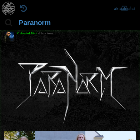
aktualności
Paranorm
CzłowiekMłot
4 lata temu