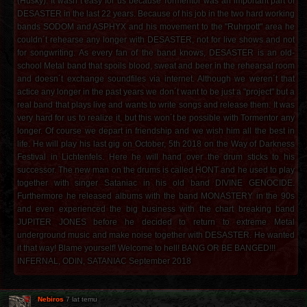
(Husky). It wasn´t easy for us because Tormentor was an important part of
DESASTER in the last 22 years. Because of his job in the two hard working
bands SODOM and ASPHYX and his movement to the "Ruhrpott" area he
couldn´t rehearse any longer with DESASTER, not for live shows and not
for songwriting. As every fan of the band knows, DESASTER is an old-
school Metal band that spoils blood, sweat and beer in the rehearsal room
and doesn´t exchange soundfiles via internet. Although we weren´t that
actice any longer in the past years we don´t want to be just a "project" but a
real band that plays live and wants to write songs and release them. It was
very hard for us to realize it, but this won´t be possible with Tormentor any
longer. Of course we depart in friendship and we wish him all the best in
life. He will play his last gig on October, 5th 2018 on the Way of Darkness
Festival in Lichtenfels. Here he will hand over the drum sticks to his
successor. The new man on the drums is called HONT and he used to play
together with singer Sataniac in his old band DIVINE GENOCIDE.
Furthermore he released albums with the band MONASTERY in the 90s
and even experienced the big business with the chart breaking band
JUPITER JONES before he decided to return to extreme Metal
underground music and make noise together with DESASTER. He wanted
it that way! Blame yourself! Welcome to hell! BANG OR BE BANGED!!!
INFERNAL, ODIN, SATANIAC September 2018
Nebiros
7 lat temu