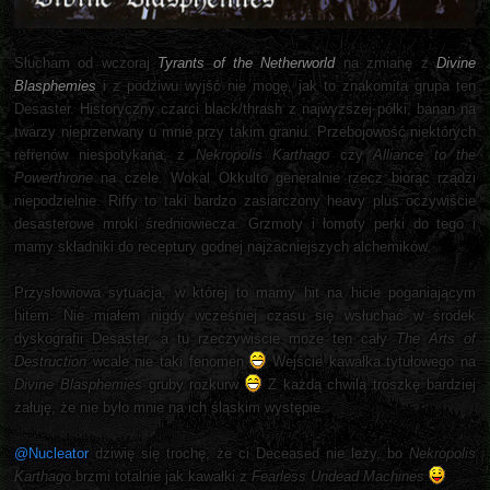
Słucham od wczoraj
Tyrants of the Netherworld
na zmianę z
Divine
Blasphemies
i z podziwu wyjść nie mogę, jak to znakomita grupa ten
Desaster. Historyczny czarci black/thrash z najwyższej półki, banan na
twarzy nieprzerwany u mnie przy takim graniu. Przebojowość niektórych
refrenów niespotykana, z
Nekropolis Karthago
czy
Alliance to the
Powerthrone
na czele. Wokal Okkulto generalnie rzecz biorąc rządzi
niepodzielnie. Riffy to taki bardzo zasiarczony heavy plus oczywiście
desasterowe mroki średniowiecza. Grzmoty i łomoty perki do tego i
mamy składniki do receptury godnej najzacniejszych alchemików.
Przysłowiowa sytuacja, w której to mamy hit na hicie poganiającym
hitem. Nie miałem nigdy wcześniej czasu się wsłuchać w środek
dyskografii Desaster, a tu rzeczywiście może ten cały
The Arts of
Destruction
wcale nie taki fenomen
Wejście kawałka tytułowego na
Divine Blasphemies
gruby rozkurw
Z każdą chwilą troszkę bardziej
żałuję, że nie było mnie na ich śląskim występie.
@Nucleator
dziwię się trochę, że ci Deceased nie leży, bo
Nekropolis
Karthago
brzmi totalnie jak kawałki z
Fearless Undead Machines