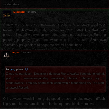
szalenstwa.
Metalized
7 lat temu
Angelwhore to ja chyba najrzadziej słucham. A tu przez złośliwość
rzeczy nienajżywszych miałem dwa razy winyl tegoż i to dwa razy
pikczer. Szczęśliwie wymieniłem jedną sztuke na coś inszego. Rano na
pobudkę po pracy ( tjaa rano- wstałem o 11 to na start Szatanowe
Syndykaty przyjebałem to noga jeszcze mi chodzi hehe
Hajasz
7 lat temu
yog
pisze:
Z tego co pamiętam, Desaster z demosa
Fog of Avalon
i debiutu to jednak
jest dość kwintesencjonalny niemiecki blaczur, lubujący się w
średniowieczu i mający sporo cech wspólnych z Moonblood czy Tha-Norr,
a nawet i Absurd.
Oni zawsze twierdzili, że grają speed thrash na blackowych riffach.
Nigdy też nie utożsamiali się z niemiecką sceną black metalową.