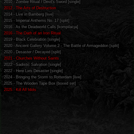
2010 - Zombie Ritual / Devil's Sword [single]
2012 - The Arts of Destruction
2014 - Live in Bamberg [live]
2015 - Imperial Anthems No. 17 [split]
2016 - As the Deadworld Calls [kompilacja]
2016 - The Oath of an Iron Ritual
2019 - Black Celebration [single]
2020 - Ancient Gallery Volume 2 - The Battle of Armageddon [split]
2020 - Desaster / Decayed [split]
2021 - Churches Without Saints
2022 - Sadistic Salvation [single]
2022 - Here Lies Desaster [single]
2024 - Bringing the Storm to Rotterdam [live]
2025 - The Wooden Tape Box [boxed set]
2025 - Kill All Idols