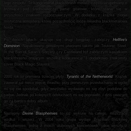
tego zespołu. To konglomerat black/thrash metalu, często uzupełniany o
brzmiące pod średniowiecze partie gitarowe, które staną się w
przyszłości znakiem rozpoznawczym. W dodatku z krążka zionie
mistyczna atmosfera, której pozazdrościć może niejedna blackmetalowa
horda.
Po dwóch latach ukazuje się drugi longplay, zabójczy
Hellfire's
Dominion
. Napakowany genialnymi utworami takimi jak Teutonic Steel,
In the Ban of Satan's Sorcery czy Castleland był zabójczym kawałkiem
black/thrashu orającym wszelką konkurencję. I dodatkowo znakomity
cover Black Magic Slayera...
2000 rok to premiera trzeciej płyty,
Tyrants of the Netherworld
. Krążek
zawierał już nieco więcej thrashu, przy pierwszym przesłuchaniu w ogóle
mi się nie spodobał, gdyż wszystko wydawało mi się zbyt podobne do
siebie. Jednak po kolejnych odsłuchach mi się poprawiło, i dziś uważam
go za bardzo dobry album.
Następny
Divine Blasphemies
to już wykurw na całego, niszczący
wzdłuż i wszerz. W 2004 roku grupa wydaje Brazilian Blitzkrieg
Blasphemies, jedną z moich ulubionych koncertówek, jakie wyszły z