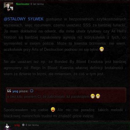
Nucleator
8 lat temu
@STALOWY SYLWEK
gustujesz w bezpośrednich, szybkostrzelnych
wyziewach, więc rozumiem, czemu uważasz SSS za bardziej furiacki.
Ja mam dokładnie na odwrót, dla mnie utwór tytułowy czy At Hell's
Horizon są bardziej napakowany agresją niż którykolwiek z tych, co
wymieniłeś w swoim poście. Może to kwestia brzmienia, nie wiem,
aczkolwiek przy Arts of Destruction podnosi mi się tętno
No ale uważam też np. że Bonded By Blood Exodusa jest bardziej
agresywny niż Reign In Blood. Kwestia własnej definicji brutalności -
wiem że dziwnie to brzmi, ale mniemam, że coś w tym jest.
yog
pisze:
o bez kitu, powiem Ci, że zabrzmiało, aż parsknąłem
Spodziewałem się ciebie
Ale nic nie poradzę, takich melodii i
blackowej melancholii trudno mi znaleźć gdzie indziej.
yog
8 lat temu