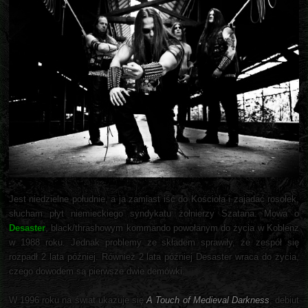
Jest niedzielne południe, a ja zamiast iść do Kościoła i zajadać rosołek,
słucham płyt niemieckiego syndykatu żołnierzy Szatana. Mowa o
Desaster
, black/thrashowym kommando powołanym do życia w Koblenz
w 1988 roku. Jednak problemy ze składem sprawiły, że zespół się
rozpadł 2 lata później. Również 2 lata później Desaster wraca do życia,
czego dowodem są pierwsze dwie demówki.
W 1996 roku na świat ukazuje się
A Touch of Medieval Darkness
, debiut