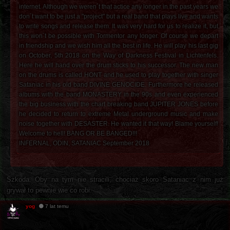
internet. Although we weren´t that actice any longer in the past years we
don´t want to be just a "project" but a real band that plays live and wants
to write songs and release them. It was very hard for us to realize it, but
this won´t be possible with Tormentor any longer. Of course we depart
in friendship and we wish him all the best in life. He will play his last gig
on October, 5th 2018 on the Way of Darkness Festival in Lichtenfels.
Here he will hand over the drum sticks to his successor. The new man
on the drums is called HONT and he used to play together with singer
Sataniac in his old band DIVINE GENOCIDE. Furthermore he released
albums with the band MONASTERY in the 90s and even experienced
the big business with the chart breaking band JUPITER JONES before
he decided to return to extreme Metal underground music and make
noise together with DESASTER. He wanted it that way! Blame yourself!
Welcome to hell! BANG OR BE BANGED!!!
INFERNAL, ODIN, SATANIAC September 2018
Szkoda. Oby na tym nie stracili, chociaż skoro Sataniac z nim już
grywał to pewnie wie co robi.
yog
7 lat temu