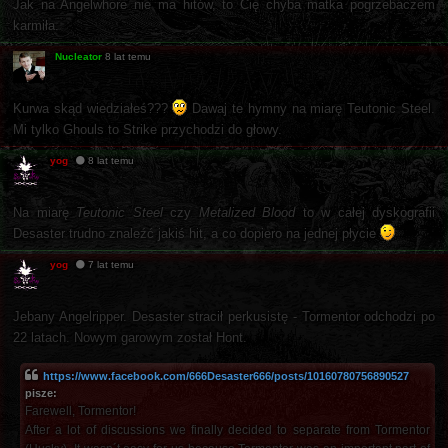
Jak na Angelwhore nie ma hitów, to Cię chyba matka pogrzebaczem
karmiła.
Nucleator
8 lat temu
Kurwa skąd wiedziałeś???
Dawaj te hymny na miarę Teutonic Steel.
Mi tylko Ghouls to Strike przychodzi do głowy.
yog
8 lat temu
Na miarę
Teutonic Steel
czy
Metalized Blood
to w całej dyskografii
Desaster trudno znaleźć jakiś hit, a co dopiero na jednej płycie
yog
7 lat temu
Jebany Angelripper. Desaster stracił perkusistę - Tormentor odchodzi po
22 latach. Nowym garowym został Hont.
https://www.facebook.com/666Desaster666/posts/10160780756890527
pisze:
Farewell, Tormentor!
After a lot of discussions we finally decided to separate from Tormentor