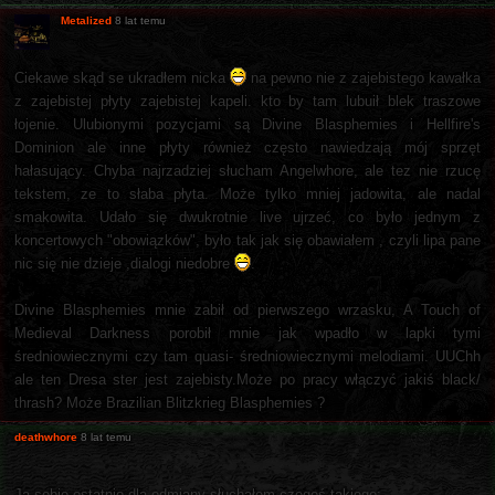
Metalized
8 lat temu
Ciekawe skąd se ukradłem nicka
na pewno nie z zajebistego kawałka
z zajebistej płyty zajebistej kapeli. kto by tam lubuił blek traszowe
łojenie. Ulubionymi pozycjami są Divine Blasphemies i Hellfire's
Dominion ale inne płyty również często nawiedzają mój sprzęt
hałasujący. Chyba najrzadziej słucham Angelwhore, ale tez nie rzucę
tekstem, ze to słaba płyta. Może tylko mniej jadowita, ale nadal
smakowita. Udało się dwukrotnie live ujrzeć, co było jednym z
koncertowych "obowiązków", było tak jak się obawiałem , czyli lipa pane
nic się nie dzieje ,dialogi niedobre
.
Divine Blasphemies mnie zabił od pierwszego wrzasku, A Touch of
Medieval Darkness porobił mnie jak wpadło w lapki tymi
średniowiecznymi czy tam quasi- średniowiecznymi melodiami. UUChh
ale ten Dresa ster jest zajebisty.Może po pracy włączyć jakiś black/
thrash? Może Brazilian Blitzkrieg Blasphemies ?
deathwhore
8 lat temu
Ja sobie ostatnio dla odmiany słuchałem czegoś takiego: