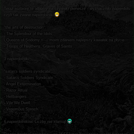
Teraz rozbiorę te albumy na czynniki pierwsze - wyznaczniki napierdolu
czyli tak zwane napierdolniki
"the arts of destruction":
- The Splendour of the Idols
- Queens of Sodomy <---- moim zdaniem najlepszy kawałek na płycie
- Troops of Heathens, Graves of Saints
3 napierdolniki.
"satan's soldiers syndicate":
- Satan's Soldiers Syndicate
- Angel Extermination
- Razor Ritual
- Hellbangers
- Vile We Dwell
- Venomous Stench
6 napierdolników. Liczby nie kłamią!