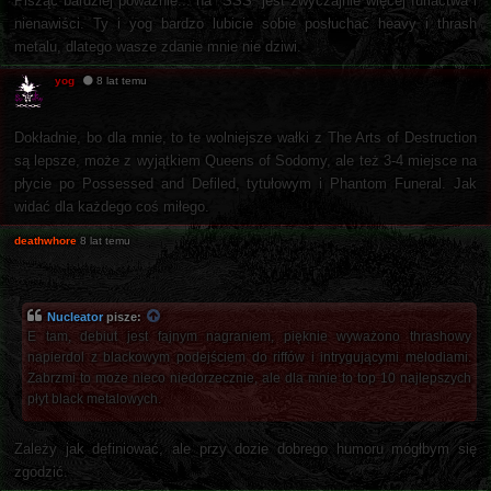
Pisząc bardziej poważnie... na "SSS" jest zwyczajnie więcej furiactwa i
nienawiści. Ty i yog bardzo lubicie sobie posłuchać heavy i thrash
metalu, dlatego wasze zdanie mnie nie dziwi.
yog
8 lat temu
Dokładnie, bo dla mnie, to te wolniejsze wałki z The Arts of Destruction
są lepsze, może z wyjątkiem Queens of Sodomy, ale też 3-4 miejsce na
płycie po Possessed and Defiled, tytułowym i Phantom Funeral. Jak
widać dla każdego coś miłego.
deathwhore
8 lat temu
Nucleator
pisze:
E tam, debiut jest fajnym nagraniem, pięknie wyważono thrashowy
napierdol z blackowym podejściem do riffów i intrygującymi melodiami.
Zabrzmi to może nieco niedorzecznie, ale dla mnie to top 10 najlepszych
płyt black metalowych.
Zależy jak definiować, ale przy dozie dobrego humoru mógłbym się
zgodzić.