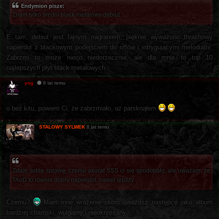
Endymion pisze:
Znam tylko średni black metalowy debiut
E tam, debiut jest fajnym nagraniem, pięknie wyważono thrashowy
napierdol z blackowym podejściem do riffów i intrygującymi melodiami.
Zabrzmi to może nieco niedorzecznie, ale dla mnie to top 10
najlepszych płyt black metalowych.
yog
8 lat temu
o bez kitu, powiem Ci, że zabrzmiało, aż parsknąłem
STALOWY SYLWEK
8 lat temu
Zdaję sobie sprawę, czemu akurat SSS ci się spodobało, ale uważam, że
TAoD to równie dobry napierdol, nawet lepszy.
Czemu?
Mam inne wrażenie skoro uważasz następcę jako album
bardziej chamski, wulgarny i nieokrzesany.