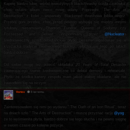
Kapelę bardzo lubię, wśród nowożytnych black/thrashy ścisła czołówka,
choć ostatni album nieco mniej udany. Poprzedni,
The Arts of
Destruction
, z kolei - wspaniały. Blackened thrashowa biblia wręcz.
Przebój goni przebój, choć przed peleton wybijają się między innymi
tytułowy, niesamowity
Phantom Funeral
,
Queens of Sodomy
czy
Possessed and Defiled
. Wspomniany przez
@Nucleator
a
średniowieczny sznyt debiutanckiej płytki Desaster wpasowuje się w
krzyżacką tradycję niemieckiego blacku i słucha się tego po latach
bardzo dobrze.
Od siebie mogę też polecić składaka
20 Years of Total Desaster
zawierającego równie średniowieczne co debiut demosy i rehearsale.
Płytki ze środka kariery zespołu mam jakoś słabiej obadane, ale nie
zawiodłem się na niczym.
Vortex
8 lat temu
Zainteresowałem się nimi po wydaniu " The Oath of an Iron Ritual", teraz
na dniach szło " The Arts of Destruction" i muszę przyznać rację
@yog
,
że to wyśmienita płyta, bardzo dobrze się tego słucha i na pewno sięgnę
w swoim czasie po kolejne pozycje.