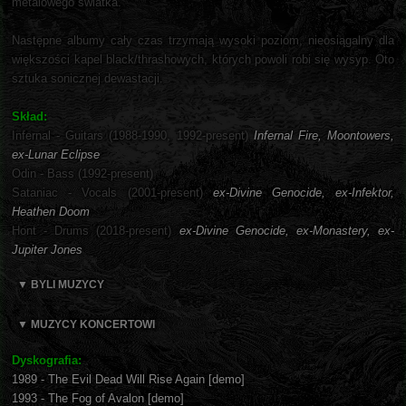
metalowego światka.
Następne albumy cały czas trzymają wysoki poziom, nieosiągalny dla
większości kapel black/thrashowych, których powoli robi się wysyp. Oto
sztuka sonicznej dewastacji.
Skład:
Infernal - Guitars (1988-1990, 1992-present)
Infernal Fire, Moontowers,
ex-Lunar Eclipse
Odin - Bass (1992-present)
Sataniac - Vocals (2001-present)
ex-Divine Genocide, ex-Infektor,
Heathen Doom
Hont - Drums (2018-present)
ex-Divine Genocide, ex-Monastery, ex-
Jupiter Jones
▼ BYLI MUZYCY
▼ MUZYCY KONCERTOWI
Dyskografia:
1989 - The Evil Dead Will Rise Again [demo]
1993 - The Fog of Avalon [demo]