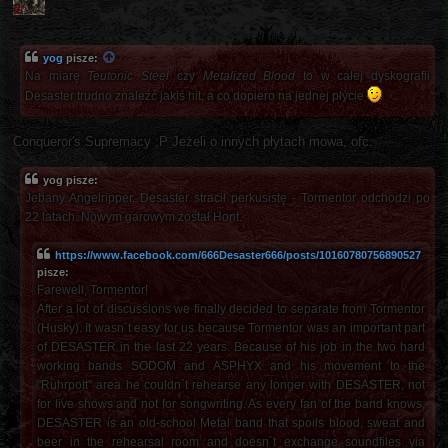
yog
pisze:
Na miarę
Teutonic Steel
czy
Metalized Blood
to w całej dyskografii
Desaster trudno znaleźć jakiś hit, a co dopiero na jednej płycie
Conqueror's Supremacy ;P Jeżeli o innych płytach mowa, ofc.
yog pisze:
Jebany Angelripper. Desaster stracił perkusistę - Tormentor odchodzi po
22 latach. Nowym garowym został Hont.
https://www.facebook.com/666Desaster666/posts/10160780756890527
pisze:
Farewell, Tormentor!
After a lot of discussions we finally decided to separate from Tormentor
(Husky). It wasn´t easy for us because Tormentor was an important part
of DESASTER in the last 22 years. Because of his job in the two hard
working bands SODOM and ASPHYX and his movement to the
"Ruhrpott" area he couldn´t rehearse any longer with DESASTER, not
for live shows and not for songwriting. As every fan of the band knows,
DESASTER is an old-school Metal band that spoils blood, sweat and
beer in the rehearsal room and doesn´t exchange soundfiles via