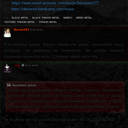
MA:
https://www.metal-archives.com/bands/Desaster/277
BC:
https://desaster.bandcamp.com/music
black metal
black thrash metal
niemcy
speed metal
Tagi:
teutonic thrash metal
thrash metal
Marduk666
8 lat temu
Przezajebista kapela. Bardzo energiczne granie, momentami dosyć
melodyjne, ale pedalstwa nie stwierdzono. Nie potrafię wskazać
chujowego numeru tej ekipy, Ci kolesie nagrali same hity.
yog
8 lat temu
Nucleator pisze:
ukazuje się drugi longplay, zabójczy Hellfire's Dominion. Napakowany
genialnymi utworami takimi jak Teutonic Steel, In the Ban of Satan's
Sorcery czy Castleland był zabójczym kawałkiem black/thrashu orającym
wszelką konkurencję. I dodatkowo znakomity cover Black Magic Slayera...
Na tej płycie jest też przechuj hit pod tytułem
METALIZED BLOOD
.