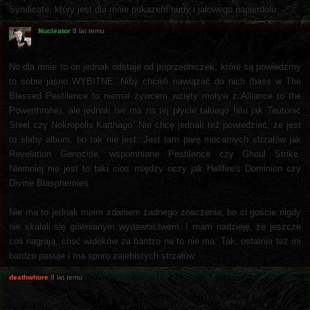
Syndicate, który jest dla mnie pokazem nudy i jałowego napierdolu.
Nucleator
8 lat temu
No dla mnie to on jednak odstaje od poprzedniczek, które są powiedzmy
to sobie jasno WYBITNE. Niby chcieli nawiązać do nich (bass w The
Blessed Pestilence to niemal żywcem wzięty motyw z Alliance to the
Powerthrone), ale jednak nie ma na tej płycie takiego hitu jak Teutonic
Steel czy Nekropolis Karthago. Nie chcę jednak też powiedzieć, że jest
to słaby album, bo tak nie jest. Jest tam parę mocarnych strzałów jak
Revelation Genocide, wspomniane Pestilence czy Ghoul Strike.
Niemniej nie jest to taki cios między oczy jak Hellfire's Dominion czy
Divine Blasphemies.
Nie ma to jednak moim zdaniem żadnego znaczenia, bo ci goście nigdy
nie skalali się gównianym wydawnictwem. I mam nadzieję, że jeszcze
coś nagrają, choć widoków za bardzo na to nie ma. Tak, ostatnia też mi
bardzo pasuje i ma sporo zajebistych strzałów.
deathwhore
8 lat temu