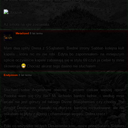
Aż smoła na igle zostawała.
Metalized
8 lat temu
Mam dwa splity Dresa z SSajbatem. Biedne strony Sabbat- kolejna kult
kapela , która nic mi nie robi. Edyta bo zapomniałem- na mniejszym
splicie oczywiście kapele zabawiają się w stylu 69 czyli ja ciebie ty mnie
skoweruje
Chociaż akurat tego dawno nie słuchalem
Endymion
8 lat temu
Słucham sobie Angelwhore obecnie i jestem ciekaw waszej opinii.
Podoba wam się czy nie? Mi wchodzi bardzo ładnie, i według mnie
wcale nie jest gorszy od takiego Divine Blasphemies czy choćby The
Arts of Destruction. Kawałki są dłuższe, bardziej rozbudowane, ale nie
oskubało to płyty z agresji i chamskiego wygaru. Dobra rzecz.
Póki co wszystko od tych Desasterów kosi, może poza Satan's Soldiers