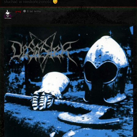
słuchać w nieskończoność
yog
8 lat temu