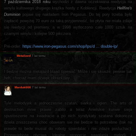
7 października 2018 roku
wychodzi z dawna oczekiwana reedycja na
winylu kultowego drugiego krążka hordy z Koblencji. Reedycja
Hellfire's
Dominion
pojawi się nakładem Iron Pegasus. Do tej pory trzeba było
zapłacić powyżej 70 euro za taką przyjemność, bo płyta nie miała zdaje
się reedycji od premiery, a w 1998 wytłoczono całe 1000 sztuk na
czarnym winylu i kolejne 500 pikczera.
Pre-order:
https://www.iron-pegasus.com/shop/lps/d ... double-lp/
Metalized
7 lat temu
I będzie można metajazd blaad śpiewać. Może i się skusze, pewnie tak
heh, chociaż mam dźwięk obrazkowy
Marduk666
7 lat temu
Tyle melodyjek a jednoczesnie szatan, siarka i ogien. The arts of
destruction mnie prawie zabilo a teraz Anielskie kurwie sieja
spustoszenie na kwadracie a po nich syndykaty szatana dokoncza
dziela zniszczenia choc obawiam sie nie bedzie to potrzebne (tak na
prawde to bede musial do roboty spierdalac i nie zdaze posluchac).
Przewyjebiste plyciwa. Idealne proporcje nawalania, melodii i