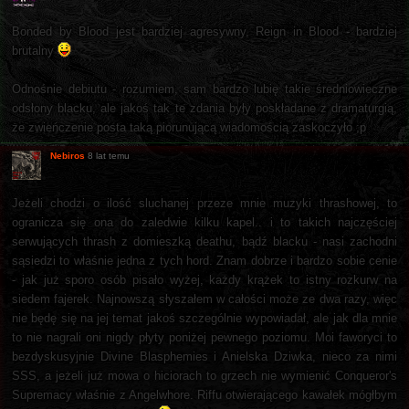
Bonded by Blood jest bardziej agresywny, Reign in Blood - bardziej
brutalny
Odnośnie debiutu - rozumiem, sam bardzo lubię takie średniowieczne
odsłony blacku, ale jakoś tak te zdania były poskładane z dramaturgią,
że zwieńczenie posta taką piorunującą wiadomością zaskoczyło ;p
Nebiros
8 lat temu
Jeżeli chodzi o ilość sluchanej przeze mnie muzyki thrashowej, to
ogranicza się ona do zaledwie kilku kapel.. i to takich najczęściej
serwujących thrash z domieszką deathu, bądź blacku - nasi zachodni
sąsiedzi to właśnie jedna z tych hord. Znam dobrze i bardzo sobie cenie
- jak już sporo osób pisało wyżej, każdy krążek to istny rozkurw na
siedem fajerek. Najnowszą słyszałem w całości może ze dwa razy, więc
nie będę się na jej temat jakoś szczególnie wypowiadał, ale jak dla mnie
to nie nagrali oni nigdy płyty poniżej pewnego poziomu. Moi faworyci to
bezdyskusyjnie Divine Blasphemies i Anielska Dziwka, nieco za nimi
SSS, a jeżeli już mowa o hiciorach to grzech nie wymienić Conqueror's
Supremacy właśnie z Angelwhore. Riffu otwierającego kawałek mógłbym