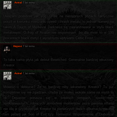
Astral
7 lat temu
Uważam podobnie jak yog. O ile na następnych płytach faktycznie
poszli w kierunku mieszanki speed i thrash metalu, to jednak numery na
takim A Touch of Medieval Darkness są zaaranżowane w stylu black
metalowym. O Fog of Avalon nie wspominam, bo dla mnie to w 100
procentach black metyl z wyraźnymi wpływami Celtic Frost.
Hajasz
7 lat temu
To taka sama płyta jak debiut Bewitched. Generalnie bardziej wkurzony
Kreator.
Astral
7 lat temu
Mówisz o debiucie? Że to bardziej niby wkurwiony Kreator? Tu już
kompletnie się nie zgadzam, chyba że miałeś wokale same na myśli to
ok. Desaster porusza się w średnich tempach, sporo tam
spokojniejszych, robiących atmosferę momentów, poza paroma riffami
nie idą w szybkość jak Kreator na pierwszych dwóch albumach, nie ma
tam petard jak Son of Evil czy Tormentor. Wspomnienie o Diabolical