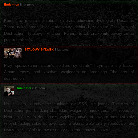
Endymion
8 lat temu
Kurde, też muszę się zabrać za przestudiowanie dyskografii Desaster.
Znam tylko średni black metalowy debiut i zajebiste The Arts of
Destruction. Tytułowy i Phantom Funeral to tak znakomite utwory że po
prostu brak słów.
STALOWY SYLWEK
8 lat temu
Przy sprawdzaniu "satan's soldiers syndicate" trzymajcie się kapci.
Album lepszy pod każdym względem od średniego "the arts of
destruction".
Nucleator
8 lat temu
No ja wiem, z całym szacunkiem dla SSS, ale jednak The Arts of
Destruction jest bardziej chamskie, wulgarne i nieokrzesane. Troops of
Heathen, At Hell's Horizon czy wyjebisty utwór tytułowy to prostu strzały
w pysk. Zdaję sobie sprawę, czemu akurat SSS ci się spodobało, ale
uważam, że TAoD to równie dobry napierdol, nawet lepszy.