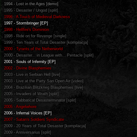
1994 - Lost in the Ages [demo]
1995 - Desaster / Ungod [split]
1996 - A Touch of Medieval Darkness
1997 - Stormbringer [EP]
1998 - Hellfire's Dominion
1998 - Ride on for Revenge [single]
1999 - Ten Years of Total Desaster [kompilacja]
2000 - Tyrants of the Netherworld
2000 - Desaster... in League with... Pentacle [split]
2001 - Souls of Infernity [EP]
2002 - Divine Blasphemies
2003 - Live in Serbian Hell [live]
2003 - Live at the Party San Open Air [video]
2004 - Brazilian Blitzkrieg Blasphemies [live]
2005 - Invaders of Wrath [split]
2005 - Sabbatical Desasterminator [split]
2005 - Angelwhore
2006 - Infernal Voices [EP]
2007 - Satan's Soldiers Syndicate
2009 - 20 Years of Total Desaster [kompilacja]
2009 - Anniversarius [split]