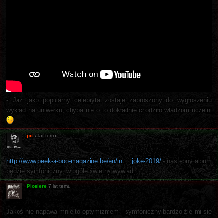
- Jaz jako popularny celebryta zostaje zaproszony do wygłoszeniu
wykład na uniwerku, chyba nie o to dokładnie chodziło władzom uczelni
pit
7 lat temu
http://www.peek-a-boo-magazine.be/en/in ... joke-2019/
- następny album
będzie symfoniczny, w ogóle świetny wywiad
Pioniere
7 lat temu
Jakoś nie napawa mnie to optymizmem - symfoniczny bardzo źle mi się