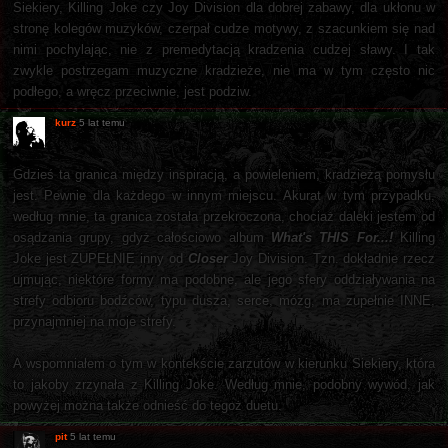
Siekiery, Killing Joke czy Joy Division dla dobrej zabawy, dla ukłonu w
stronę kolegów muzyków, czerpał cudze motywy, z szacunkiem się nad
nimi pochylając, nie z premedytacją kradzenia cudzej sławy. I tak
zwykle postrzegam muzyczne kradzieże, nie ma w tym często nic
podłego, a wręcz przeciwnie, jest podziw.
kurz
5 lat temu
Gdzieś ta granica między inspiracją, a powieleniem, kradzieżą pomysłu
jest. Pewnie dla każdego w innym miejscu. Akurat w tym przypadku,
według mnie, ta granica została przekroczona, chociaż daleki jestem od
osądzania grupy, gdyż całościowo album
What's THIS For...!
Killing
Joke jest ZUPEŁNIE inny od
Closer
Joy Division. Tzn. dokładnie rzecz
ujmując, niektóre formy ma podobne, ale jego sfery oddziaływania na
strefy odbioru bodźców, typu dusza, serce, mózg, ma zupełnie INNE,
przynajmniej na moje strefy.
A wspomniałem o tym w kontekście zarzutów w kierunku Siekiery, która
to jakoby zrzynała z Killing Joke. Według mnie, podobny wywód, jak
powyżej można także odnieść do tegoż duetu.
pit
5 lat temu