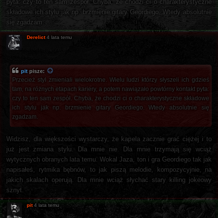
pyta: czy to ten sam zespół. Chyba, że chodzi ci o charakterystyczne
składowe ich stylu jak np. brzmienie gitary Geordiego. Wtedy absolutnie
się zgadzam.
Derelict
4 lata temu
pit
pisze:
Przecież styl zmieniali wielokrotne. Wielu ludzi którzy słyszeli ich gdzieś
tam, na różnych etapach kariery, a potem nawiązało powtórny kontakt pyta:
czy to ten sam zespół. Chyba, że chodzi ci o charakterystyczne składowe
ich stylu jak np. brzmienie gitary Geordiego. Wtedy absolutnie się
zgadzam.
Widzisz, dla większości wystarczy, że kapela zacznie grać ciężej i to
już jest zmiana stylu. Dla mnie nie. Dla mnie trzymają się wciąż
wytycznych obranych lata temu. Wokal Jaza, ton i gra Geordiego tak jak
napisałeś, rytmika bębnów, to jak piszą melodie, kompozycyjnie, na
jakich skalach operują. Dla mnie wciąż słychać stary killing jokeowy
sznyt.
pit
4 lata temu