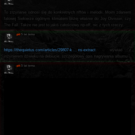
To zrzynanie odnosi się do konkretnych riffów i melodii. Moim zdaniem
falowej Siekierze ogólnym klimatem bliżej właśnie do Joy Division, czy
The Fall. Także nie jest to jakiś całościowy rip-off, nic z tych rzeczy.
pit
5 lat temu
https://thequietus.com/articles/29807-k ... ns-extract
- wywiad z
inżynierem dźwięku na debiucie, szczegółowy opis nagrywania albumu
pit
5 lat temu