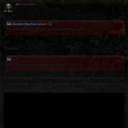
pit
4 lata temu
Derelict Machine
pisze:
No to może masz spauperyzowaną definicję stylu.
Dziękuję.
Albo może mylisz brzmienie ze stylem.
Również dziękuję. A może masz rację, tak samo jak Broadrick i muzycy
z Voivod kiedy twierdzili, że grają post-punka. Nomenklatura mnie nie
obchodzi. Obchodzi mnie różnica między tym: