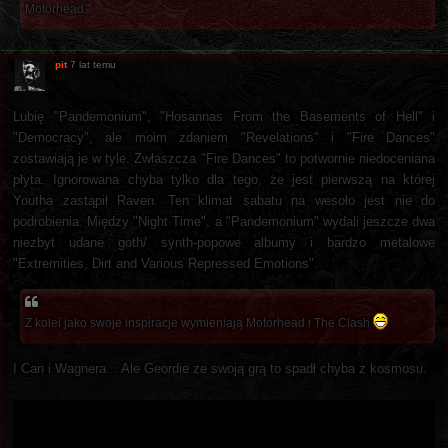
Motörhead."
pit
7 lat temu
Lubię "Pandemonium", "Hosannas From the Basements of Hell" i
"Democracy", ale moim zdaniem "Revelations" i "Fire Dances"
zostawiają je w tyle. Zwłaszcza "Fire Dances" to potwornie niedoceniana
płyta. Ignorowana chyba tylko dla tego, że jest pierwszą na której
Youtha zastąpił Raven. Ten klimat sabatu na wesoło jest nie do
podrobienia. Między "Night Time", a "Pandemonium" wydali jeszcze dwa
niezbyt udane goth/ synth-popowe albumy i bardzo metalowe
"Extremities, Dirt and Various Repressed Emotions".
Z kolei jako swoje inspiracje wymieniają Motorhead i The Clash
I Can i Wagnera... Ale Geordie ze swoją grą to spadł chyba z kosmosu.