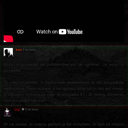
kurz
5 lat temu
Może i to przypadek, ale podobieństwo jest tak ogromne.., że może i to
przypadek.
To video co wkleiłeś, to bardzo małe podobieństwo do obu przypadków,
według mnie. Samo stukanie w naciągniętą skórę lub co tam jest innego,
w zbliżonym rytmie to za mało. W przypadku KJ i JD feeling, brzmienie,
rytm jest prawie taki sam.
yog
5 lat temu
Mi się wydaje, to znaczy gdybym ja był muzykiem, to bym na miejscu