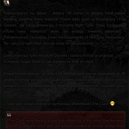
Najważniejsze są debiut i dwójka. W sumie to dwójkę lubię nawet
bardziej, wybitnie dobry materiał. Potem lekki spad na Revelations i Fire
Dances, ale zaraz powracają z mocarną Night Time. Dalej przeżywają
chyba swój najlepszy okres bo wydają świetne materiały -
Pandemonium, Hosannas From the Basements of Hell oraz Democracy.
No i jeszcze self-titled chociaż mnie on nie przekonał.
Dalej znam już tylko Absolute Dissent i bardzo mocno je propsuję.
European Super State to taki bangier że brak mi słów.
Kawał historii muzyki, aż wstyd że nikt się jeszcze nie wypowiedział. W
pewnym sensie przyczynili się do rozwoju industrial metalu, poza tym to
pionierzy rocka industrialnego i jeden z najważniejszych zespołów post-
punk.
Z kolei jako swoje inspiracje wymieniają Motorhead i The Clash
"The Clash were starting to use dub influences at the same time we were
but in a different way, and we always wanted to sound louder than