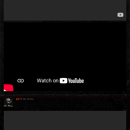
pit
8 lat temu