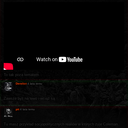
To tak poza tematem.
Derelict
4 lata temu
Zawsze byli na lewo i wciąż są.
pit
4 lata temu
Tu masz przykład socjopolitycznych realiów w których żyje Coleman.