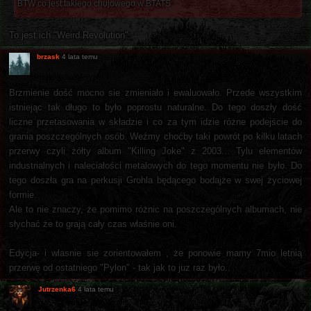
BTW co jest takiego chujowego w BTATS
To jest ich "Weird Revolution".
brzask
4 lata temu
Brzmienie dość mocno sie zmieniało i ewaluowało. Przede wszystkim
istniejąc tak długo to było poprostu naturalne. Do tego doszły dość
liczne przetasowania w składzie i co za tym idzie różne podejście do
grania poszczególnych osób. Weźmy choćby taki powrót po kilku latach
przerwy czyli żółty album "Killing Joke" z 2003... Tylu elementów
industrialnych i naleciałości metalowych do tego momentu nie było. Do
tego doszła gra na perkusji Grohla będącego bodajże w swej życiowej
formie.
Ale to nie znaczy, że pomimo różnic na poszczególnych albumach, nie
słychać że to grają cały czas właśnie oni.
Edycja- i wlasnie sie zorientowałem , że ponowie mamy 7mio letnią
przerwę od ostatniego "Pylon" - tak jak to juz raz było..
Jutrzenka6
4 lata temu