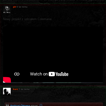
pit
6 lat temu
Nowy projekt z udziałem Colemana:
kurz
5 lat temu
Andrzej Oktawa
pisze: