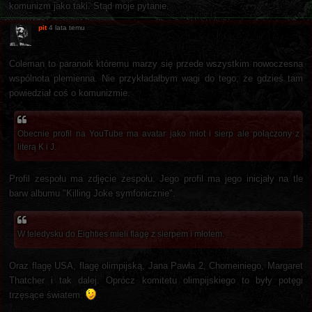
komunizm jako taki. Stąd moje pytanie.
pit
4 lata temu
Coleman to paranoik któremu marzy się przede wszystkim nowoczesna
wspólnota plemienna. Nie przykładałbym wagi do tego, że gdzieś tam
powiedział coś o komunizmie.
Obecnie profil na YouTube ma avatar jako młot i sierp ale połączony z
literą K i J.
Profil zespołu ma zdjęcie zespołu. Jego profil ma jego inicjały na tle
barw albumu "Killing Joke symfonicznie".
W teledysku do Eighties mieli flagę z sierpem i młotem.
Oraz flagę USA, flagę olimpijską, Jana Pawła 2, Chomeiniego, Margaret
Thatcher i tak dalej. Oprócz komitetu olimpijskiego to były potęgi
trzęsące światem.