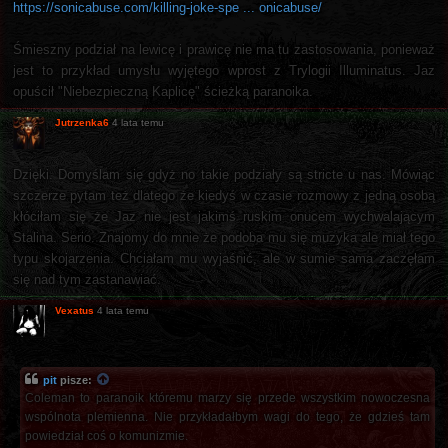
https://sonicabuse.com/killing-joke-spe ... onicabuse/
Śmieszny podział na lewicę i prawicę nie ma tu zastosowania, ponieważ
jest to przykład umysłu wyjętego wprost z Trylogii Illuminatus. Jaz
opuścił "Niebezpieczną Kaplicę" ścieżką paranoika.
Jutrzenka6
4 lata temu
Dzięki. Domyślam się gdyż no takie podziały są stricte u nas. Mówiąc
szczerze pytam też dlatego że kiedyś w czasie rozmowy z jedną osobą
kłóciłam się że Jaz nie jest jakimś ruskim onucem wychwalającym
Stalina. Serio. Znajomy do mnie że podoba mu się muzyka ale miał tego
typu skojarzenia. Chciałam mu wyjaśnić, ale w sumie sama zaczęłam
się nad tym zastanawiać.
Vexatus
4 lata temu
pit
pisze:
Coleman to paranoik któremu marzy się przede wszystkim nowoczesna
wspólnota plemienna. Nie przykładałbym wagi do tego, że gdzieś tam
powiedział coś o komunizmie.