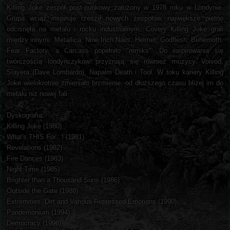
Killing Joke zespół post-punkowy założony w 1978 roku w Londynie.
Grupa wciąż inspiruje rzesze nowych zespołów, największe piętno
odcisnęła na metalu i rocku industrialnym. Covery Killing Joke grali
między innymi: Metallica, Nine Inch Nails, Helmet, Godflesh, Behemoth,
Fear Factory, a Carcass popełniło "remiks". Do inspirowania się
twórczością londyńczyków przyznają się również muzycy Voivod,
Slayera (Dave Lombardo), Napalm Death i Tool. W toku kariery Killing
Joke wielokrotnie zmieniało brzmienie, od dłuższego czasu bliżej im do
metalu niż nowej fali.
Dyskografia:
Killing Joke (1980)
What's THIS For...! (1981)
Revelations (1982)
Fire Dances (1983)
Night Time (1985)
Brighter than a Thousand Suns (1986)
Outside the Gate (1988)
Extremities, Dirt and Various Repressed Emotions (1990)
Pandemonium (1994)
Democracy (1996)