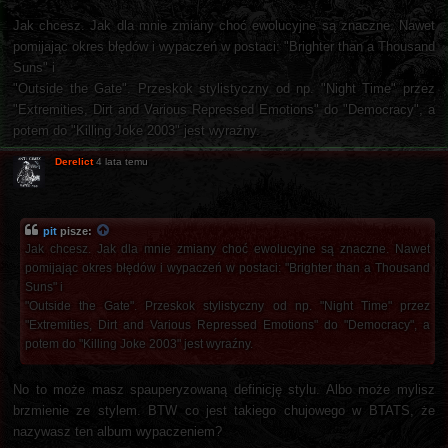
Jak chcesz. Jak dla mnie zmiany choć ewolucyjne są znaczne. Nawet
pomijając okres błędów i wypaczeń w postaci: "Brighter than a Thousand
Suns" i
"Outside the Gate". Przeskok stylistyczny od np. "Night Time" przez
"Extremities, Dirt and Various Repressed Emotions" do "Democracy", a
potem do "Killing Joke 2003" jest wyraźny.
Derelict
4 lata temu
pit
pisze:
Jak chcesz. Jak dla mnie zmiany choć ewolucyjne są znaczne. Nawet
pomijając okres błędów i wypaczeń w postaci: "Brighter than a Thousand
Suns" i
"Outside the Gate". Przeskok stylistyczny od np. "Night Time" przez
"Extremities, Dirt and Various Repressed Emotions" do "Democracy", a
potem do "Killing Joke 2003" jest wyraźny.
No to może masz spauperyzowaną definicję stylu. Albo może mylisz
brzmienie ze stylem. BTW co jest takiego chujowego w BTATS, że
nazywasz ten album wypaczeniem?