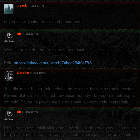
brzask
4 lata temu
chyba nie widziałem tego, trzeba nadrobić
pit
4 lata temu
Wrzuciłem link do tematu zbiorczego o punku.
Edit.
https://eplayvid.net/watch/74bcd284f0ef7f8
Derelict
4 lata temu
Jak dla mnie Killing Joke chyba na zawsze będzie trzymało poziom.
Pewnie dlatego, że po prostu uwielbiam ich styl, którego nie potrafią już
zmienić. Płytka na pewno będzie dojebana jak wszystkie poprzednie.
pit
4 lata temu
Przecież styl zmieniali wielokrotne. Wielu ludzi którzy słyszeli ich gdzieś
tam, na różnych etapach kariery, a potem nawiązało powtórny kontakt