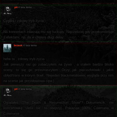
pit
4 lata temu
Cygara i zdrowy tryb życia.
Na koncertach zdarzają mu się fuckupy. Najczęściej gdy przekombinuje
z efektami, np. da w cholerę długi delay.
brzask
4 lata temu
hehe ta , zdrowy tryb życia
Jak pierwszy raz go zobaczyłem na żywo , a stałem bardzo blisko
sceny, to się go przestraszyłem. Oczy jak pięciozłotówki i jakiś
obłęd/trans w którym tkwił.. Niejeden blackmetalowiec wygląda przy nim
na scenie jak przysłowiowa cipa:)
pit
4 lata temu
Oglądałeś "The Death & Resurrection Show"? Dokumencik, nie
koncertówkę. Jeśli nie, to obejrzyj. Pokazuje 100% Colemana w
Colemanie.