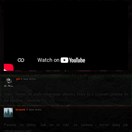
pit
4 lata temu
Dobry numer. W stylu ostatniego albumu, który to z czasem podoba mi
się bardziej i bardziej.
brzask
4 lata temu
Pewnie że dobry. Jak on to robi ,że śpiewa i brzmi dalej jak
młodzieniaszek!