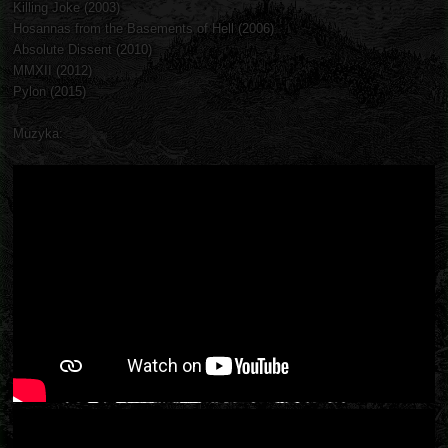
Killing Joke (2003)
Hosannas from the Basements of Hell (2006)
Absolute Dissent (2010)
MMXII (2012)
Pylon (2015)
Muzyka: