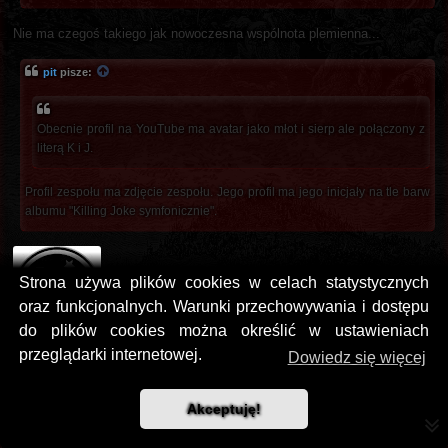
Nie ma czegoś takiego jak nowoczesna wspólnota plemienna...
pit
pisze:
Obecnie profil na YouTube ma avatar jako młot i sierp ale połączony z
literą K i J.
Profil zespołu ma zdjęcie zespołu. Jego profil ma jego inicjały na tle barw
albumu "Killing Joke symfonicznie".
Strona używa plików cookies w celach statystycznych
oraz funkcjonalnych. Warunki przechowywania i dostępu
do plików cookies można określić w ustawieniach
przeglądarki internetowej.
Dowiedz się więcej
Akurat
@Jutrzenka6
ma rację - sierp i młot przechodzące w litery J i K.
Akceptuję!
pit
pisze: