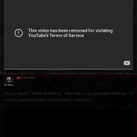
pit
5 lat temu
Imo to zwykły "tribal drumming". Joke robi to od początku istnienia. To
zresztą popularna rzecz w post-punku i okolicach.