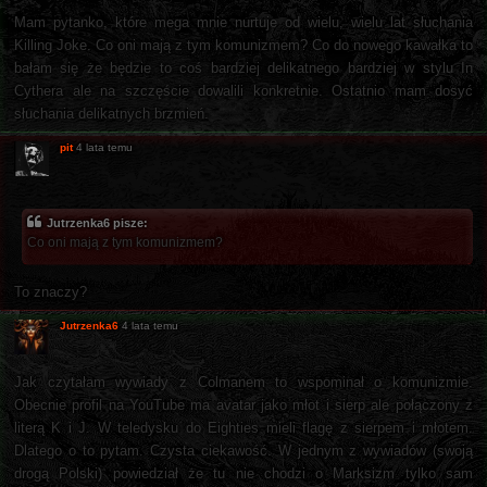
Mam pytanko, które mega mnie nurtuje od wielu, wielu lat słuchania
Killing Joke. Co oni mają z tym komunizmem? Co do nowego kawałka to
bałam się że będzie to coś bardziej delikatnego bardziej w stylu In
Cythera ale na szczęście dowalili konkretnie. Ostatnio mam dosyć
słuchania delikatnych brzmień.
pit
4 lata temu
Jutrzenka6 pisze:
Co oni mają z tym komunizmem?
To znaczy?
Jutrzenka6
4 lata temu
Jak czytałam wywiady z Colmanem to wspominał o komunizmie.
Obecnie profil na YouTube ma avatar jako młot i sierp ale połączony z
literą K i J. W teledysku do Eighties mieli flagę z sierpem i młotem.
Dlatego o to pytam. Czysta ciekawość. W jednym z wywiadów (swoją
drogą Polski) powiedział że tu nie chodzi o Marksizm tylko sam