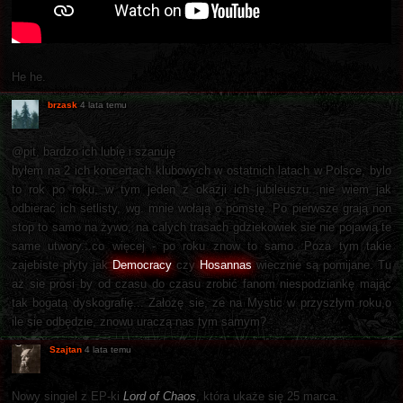
He he.
brzask
4 lata temu
@pit, bardzo ich lubię i szanuję
byłem na 2 ich koncertach klubowych w ostatnich latach w Polsce, bylo
to rok po roku, w tym jeden z okazji ich jubileuszu...nie wiem jak
odbierać ich setlisty, wg. mnie wołają o pomstę. Po pierwsze grają non
stop to samo na żywo, na calych trasach gdziekowiek sie nie pojawią te
same utwory...co więcej - po roku znow to samo. Poza tym takie
zajebiste płyty jak
Democracy
czy
Hosannas
wiecznie są pomijane. Tu
aż sie prosi by od czasu do czasu zrobić fanom niespodziankę mając
tak bogatą dyskografię... Założę sie, ze na Mystic w przyszłym roku,o
ile sie odbędzie, znowu uraczą nas tym samym?
Szajtan
4 lata temu
Nowy singiel z EP-ki
Lord of Chaos
, która ukaże się 25 marca.