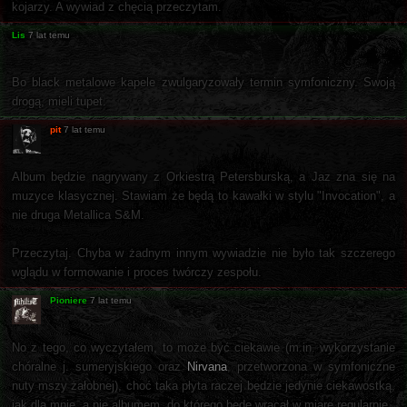
kojarzy. A wywiad z chęcią przeczytam.
Lis
7 lat temu
Bo black metalowe kapele zwulgaryzowały termin symfoniczny. Swoją
drogą, mieli tupet.
pit
7 lat temu
Album będzie nagrywany z Orkiestrą Petersburską, a Jaz zna się na
muzyce klasycznej. Stawiam że będą to kawałki w stylu "Invocation", a
nie druga Metallica S&M.
Przeczytaj. Chyba w żadnym innym wywiadzie nie było tak szczerego
wglądu w formowanie i proces twórczy zespołu.
Pioniere
7 lat temu
No z tego, co wyczytałem, to może być ciekawie (m.in. wykorzystanie
chóralne j. sumeryjskiego oraz
Nirvana
, przetworzona w symfoniczne
nuty mszy żałobnej), choć taka płyta raczej będzie jedynie ciekawostką,
jak dla mnie, a nie albumem, do którego będę wracał w miarę regularnie.