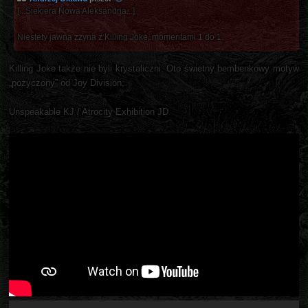
[...Siekiera Nowa Aleksandria...]
Niestety jawna zżyna z Killing Joke, momentami 1 do 1.
Killing Joke także nie byli krystaliczni. Oto świetny bembenkowy motyw
„pożyczony” od Joy Division;
Unspeakable KJ / Atrocity Exhibition JD