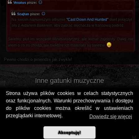
Vexatus
pisze:
Szajtan
pisze:
Na swoim najnowszym albumie
"Cast Down And Hunted"
duet połączył
siły z
Aidanem Bakerem
, aby zabrać słuchacza w transową podróż.
Świetny płyt im wyszedł! Minimalistyczny, ale klimat zajebisty. Dalej nie
wiem o co im chodzi, ale niektóre ich materiały są świetne.
Pewno chodzi o piniendze jak zwykle!
Inne gatunki muzyczne
Strona używa plików cookies w celach statystycznych
oraz funkcjonalnych. Warunki przechowywania i dostępu
do plików cookies można określić w ustawieniach
przeglądarki internetowej.
Dowiedz się więcej
Akceptuję!