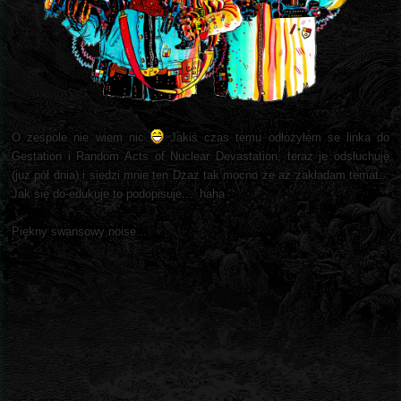
O zespole nie wiem nic
Jakiś czas temu odłożyłem se linka do
Gestation i Random Acts of Nuclear Devastation, teraz je odsłuchuję
(już pół dnia) i siedzi mnie ten Dżaz tak mocno że aż zakładam temat...
Jak się do-edukuje to podopisuje.... haha
Piękny swansowy noise...