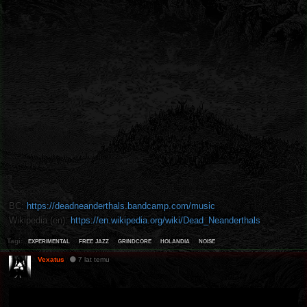
BC:
https://deadneanderthals.bandcamp.com/music
Wikipedia (en):
https://en.wikipedia.org/wiki/Dead_Neanderthals
experimental
free jazz
grindcore
holandia
noise
Tagi:
Vexatus
7 lat temu