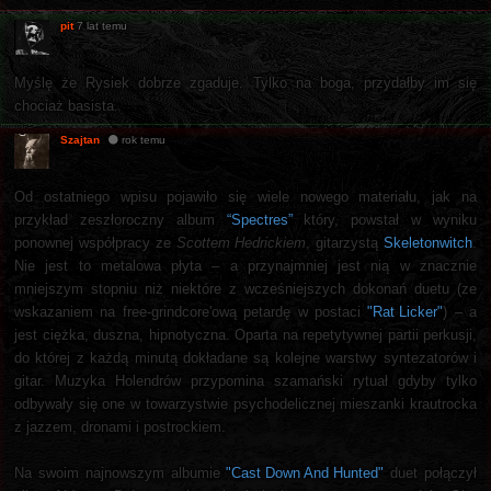
pit
7 lat temu
Myślę że Rysiek dobrze zgaduje. Tylko na boga, przydałby im się
chociaż basista.
Szajtan
rok temu
Od ostatniego wpisu pojawiło się wiele nowego materiału, jak na
przykład zeszłoroczny album
“Spectres”
który, powstał w wyniku
ponownej współpracy ze
Scottem Hedrickiem
, gitarzystą
Skeletonwitch
.
Nie jest to metalowa płyta – a przynajmniej jest nią w znacznie
mniejszym stopniu niż niektóre z wcześniejszych dokonań duetu (ze
wskazaniem na free-grindcore'ową petardę w postaci
"Rat Licker"
) – a
jest ciężka, duszna, hipnotyczna. Oparta na repetytywnej partii perkusji,
do której z każdą minutą dokładane są kolejne warstwy syntezatorów i
gitar. Muzyka Holendrów przypomina szamański rytuał gdyby tylko
odbywały się one w towarzystwie psychodelicznej mieszanki krautrocka
z jazzem, dronami i postrockiem.
Na swoim najnowszym albumie
"Cast Down And Hunted"
duet połączył