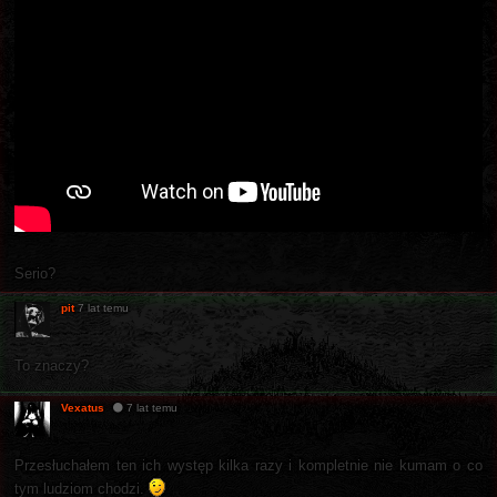
Serio?
pit
7 lat temu
To znaczy?
Vexatus
7 lat temu
Przesłuchałem ten ich występ kilka razy i kompletnie nie kumam o co
tym ludziom chodzi.