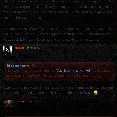
siły z
Aidanem Bakerem
, aby zabrać słuchacza w transową podróż. Oba
utwory tworzą gęstą, niemal przytłaczającą atmosferę, pełną ciężkich i
wielowarstwowych struktur dźwiękowych, które tworzą niepokojącą,
niemal filmową atmosferę.
Dopiero odkryłem
Dead Neanderthals
- i zastanawiam się, na jakiej półce
ich umieścić, gdzieś w szerokiej przestrzeni między
Sunn O)))
a
Lotto
?
To zespół, który gatunkowe ograniczenia i wytyczne ma za nic.
Vexatus
rok temu
Szajtan
pisze:
Na swoim najnowszym albumie
"Cast Down And Hunted"
duet połączył
siły z
Aidanem Bakerem
, aby zabrać słuchacza w transową podróż.
Świetny płyt im wyszedł! Minimalistyczny, ale klimat zajebisty. Dalej nie
wiem o co im chodzi, ale niektóre ich materiały są świetne.
dj zakrystian
rok temu