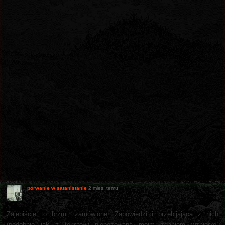
porwanie w satanistanie
2 mies. temu
Zajebiście to brzmi, zamówione. Zapowiedzi i przebijająca z nich
(podobnie jak z tekstów) niepozowana moim zdaniem wzniosło-