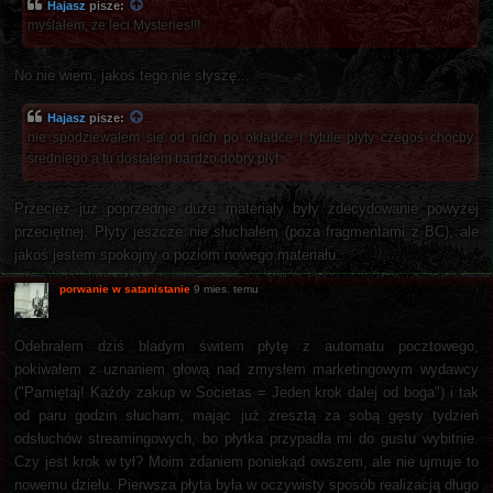
Hajasz
pisze:
myślałem, że leci Mysteries!!!
No nie wiem, jakoś tego nie słyszę...
Hajasz
pisze:
nie spodziewałem się od nich po okładce i tytule płyty czegoś choćby
średniego a tu dostałem bardzo dobry płyt
Przecież już poprzednie duże materiały były zdecydowanie powyżej
przeciętnej. Płyty jeszcze nie słuchałem (poza fragmentami z BC), ale
jakoś jestem spokojny o poziom nowego materiału.
porwanie w satanistanie
9 mies. temu
Odebrałem dziś bladym świtem płytę z automatu pocztowego,
pokiwałem z uznaniem głową nad zmysłem marketingowym wydawcy
("Pamiętaj! Każdy zakup w Societas = Jeden krok dalej od boga") i tak
od paru godzin słucham, mając już zresztą za sobą gęsty tydzień
odsłuchów streamingowych, bo płytka przypadła mi do gustu wybitnie.
Czy jest krok w tył? Moim zdaniem poniekąd owszem, ale nie ujmuje to
nowemu dziełu. Pierwsza płyta była w oczywisty sposób realizacją długo