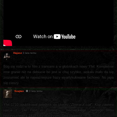
Hajasz
3 lata temu
Bóg się rodzi w tv film z transami a w głośnikach nowy Yfel. Kompletnie
inne granie niż na debiucie bo jest w chuj szybko, wokalu mało da się
zrozumieć ale te najważniejsze frazy wyartykułowane fachowo. No japa
się cieszy.
Szajtan
3 lata temu
Yfel 1710 opublikował teledysk do utworu
"Zbieracz ciał"
. Klip zawiera
ujęcia z
"Die Pest in Florenz"
- niemieckiego, niemego filmu
historycznego z 1919 roku w reżyserii
Otto Ripperta
.