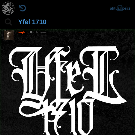
aktualności
Yfel 1710
Szajtan
6 lat temu