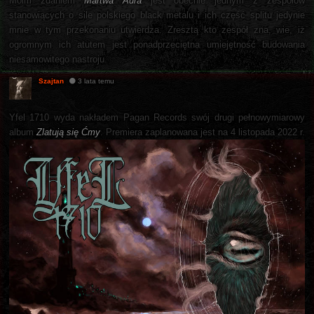
Moim zdaniem
Martwa Aura
jest obecnie jednym z zespołów
stanowiących o sile polskiego black metalu i ich część splitu jedynie
mnie w tym przekonaniu utwierdza. Zresztą kto zespół zna, wie, iż
ogromnym ich atutem jest ponadprzeciętna umiejętność budowania
niesamowitego nastroju.
Szajtan
3 lata temu
Yfel 1710 wyda nakładem Pagan Records swój drugi pełnowymiarowy
album
Zlatują się Ćmy
. Premiera zaplanowana jest na 4 listopada 2022 r.