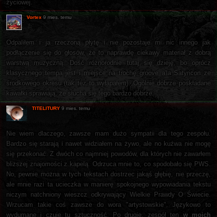
życiowej.
Vortex
9 mies. temu
Odpaliłem i ja rzeczoną płytę i nie pozostaje mi nic innego jak
podłączenie się do głosów, że to naprawdę ciekawy materiał z dobrą
warstwą muzyczną. Dość różnorodnie tutaj się dzieję, bo oprócz
klasycznego tempa jest i miejsce na trochę groove a'la Satyricon ze
środkowego okresu (tak tez to wyłapałem). Ogólnie dobrze poskładane
kawałki sprawiają, że słucha się tego bardzo dobrze.
TITELITURY
9 mies. temu
Nie wiem dlaczego, zawsze mam dużo sympatii dla tego zespołu.
Bardzo się starają i nawet widziałem na żywo, ale no kuźwa nie mogę
się przekonać. Z dwóch co najmniej powodów, dla których nie zawarłem
bliższej znajomości z kapelą. Odrzuca mnie to, co spodobało się PWS.
No, pewnie można w tych tekstach dostrzec jakąś głębię, nie przeczę,
ale mnie razi ta ucieczka w manierę spokojnego wypowiadania tekstu
niczym natchniony wieszcz odkrywający Wielkie Prawdy O Świecie.
Wrzucam takie coś zawsze do wora "artystowskie". Językowo to
wydumane i czuję tu sztuczność. Po drugie, zespół ten
w moich