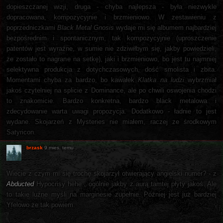
dopieszczanej wizji, druga - chyba najlepsza - była niezwykle
dopracowana, kompozycyjnie i brzmieniowo. W zestawieniu z
poprzedniczkami
Black Metal Gnosis
wydaje mi się albumem najbardziej
bezpośrednim i spontanicznym, tak kompozycyjnie (uproszczenie
patentów jest wyraźne, w sumie nie zdziwiłbym się, jakby powiedzieli,
że zostało to nagrane na setkę), jaki i brzmieniowo, bo jest tu najmniej
selektywna produkcja z dotychczasowych, dość smolista i zbita.
Momentami chyba za bardzo, bo kawałek
Klatka na ludzi
wybrzmiał
jakoś czytelniej na splicie z Dominance, ale po chwili oswojenia chodzi
to znakomicie. Bardzo konkretna, bardzo black metalowa i
zdecydowanie warta uwagi propozycja. Dodatkowo - ładnie to jest
wydane. Skojarzeń z Mysteries nie miałem, raczej ze środkowym
Satyricon.
brzask
9 mies. temu
Wiecie z czym mi się trochę skojarzył otwierający angielski numer? - z
Abducted
Hypocrisy hehe , ogólnie jakby z aurą tamtej płyty jakoś. Ale
to takie luźne myśli na marginesie zupełnie. Później jest już bardziej
Yfelowo że tak powiem.