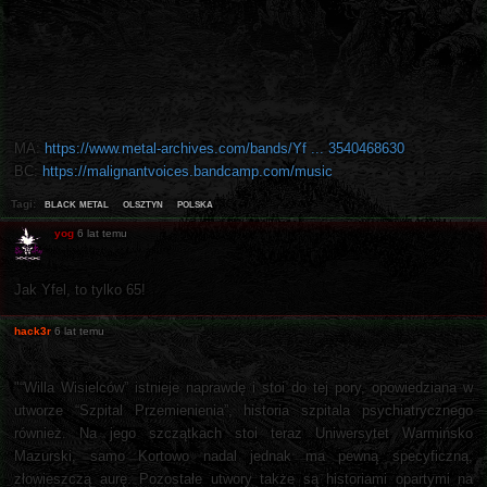
MA:
https://www.metal-archives.com/bands/Yf ... 3540468630
BC:
https://malignantvoices.bandcamp.com/music
black metal
olsztyn
polska
Tagi:
yog
6 lat temu
Jak Yfel, to tylko 65!
hack3r
6 lat temu
"“Willa Wisielców” istnieje naprawdę i stoi do tej pory, opowiedziana w
utworze “Szpital Przemienienia”, historia szpitala psychiatrycznego
również. Na jego szczątkach stoi teraz Uniwersytet Warmińsko
Mazurski, samo Kortowo nadal jednak ma pewną specyficzną,
złowieszczą aurę. Pozostałe utwory także są historiami opartymi na