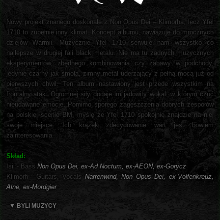
Nowy projekt znanego doskonale z Non Opus Dei – Klimorha, lecz Yfel
1710 to zupełnie inny klimat. Koncept albumu, nawiązuje do mrocznych
dziejów Warmii. Muzycznie Yfel 1710 serwuje nam wszystko co
najlepsze w drugiej fali black metalu. Nie ma tu żadnych muzycznych
eksperymentów, zbędnego kombinowania czy zabawy w podchody,
jedynie czarny jak smoła, zimny metal uderzający z pełną mocą już od
pierwszych chwil. Ten album nastawiony jest przede wszystkim na
frontalny atak. Ogromnej siły dodaje im jadowity wokal, w którym czuć
nieudawane emocje. Pomimo sporego zagęszczenia dobrych zespołów
na polskiej scenie BM, myślę że Yfel 1710 spokojnie znajdzie na niej
swoje miejsce. Ich krążek zdecydowanie wart jest bowiem
zainteresowania.
Skład:
Isil - Bass
Non Opus Dei, ex-Ad Noctum, ex-AEON, ex-Gorycz
Klimorh - Guitars, Vocals
Narrenwind, Non Opus Dei, ex-Volfenkreuz,
Alne, ex-Mordgier
▼ BYLI MUZYCY