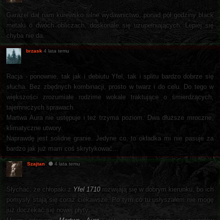
Garazel dał nam kurewsko silne wydawnictwo, ponad pół godziny black
metalu o dwóch obliczach, doskonale się uzupełniających. Lepiej się
chyba nie da.
brzask
4 lata temu
Racja - ponownie, tak jak i debiutu Yfel, tak i splitu bardzo dobrze się
słucha. Bez zbędnych kombinacji, prosto w twarz i do celu. Do tego w
większości zrozumiałe rodzime wokale traktujące o śmierdzących,
tajemniczych sprawach.
Martwa Aura nie ustępuje i też trzyma poziom. Dwa dłuższe mroczne,
klimatyczne utwory.
Naprawdę jest solidne granie. Jedyne co, to okładka mi nie pasuje za
bardzo jak już mam coś skrytykować...
Szajtan
4 lata temu
Słychać, że chłopaki z
Yfel 1710
rozwijają się w dobrym kierunku, bo ich
pomysły stają się coraz ciekawsze. Po tym co tu usłyszałem nie mogę
już doczekać się nowej płyty.