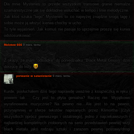
Dla mnie Mysteries to przede wszystkim transowe granie niemalże
szamanistyczne jak się dokładnie wsłuchać w tempo i linie melodyczne.
Jak ktoś szuka "tego" Mysteries to co najwyżej znajdzie srogą lagę i
sobie może ją włożyć kierwa choćby w ucho.
To tyle wyjaśnień. Jak komuś nie pasuje to uprzejmie proszę się kurwa
odstosunkować.
Molotow 666
9 mies. temu
Z okazji, że mam "odsiadkę" do poniedziałku "Black Metal Gnosis" dziś
dorzucę do listy.
porwanie w satanistanie
9 mies. temu
Kurde, posłuchałem dziś tego naprawdę uważnie z książeczką w ręku i
powiem tak.... Czy jest to płyta genialna? Raczej nie. Wyjątkowo
wyrafinowana muzycznie? Na pewno nie. Ale jest to na pewno,
przynajmniej w sferze tekstów napisanych przez Klimortha (czyli
wszystkich oprócz pierwszego i ostatniego), jedno z najciekawszych i
najbardziej kompletnych zrobionych na serio przedstawień pewnej wizji
black metalu jako rodzaju sztuki i zarazem pewnej postawy/drogi