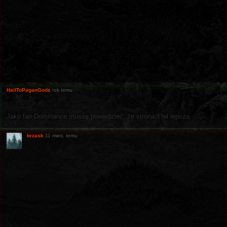
HailToPaganGods
rok temu
Jako fan Dominance muszę powiedzieć, że strona Yfel lepsza.
brzask
11 mies. temu