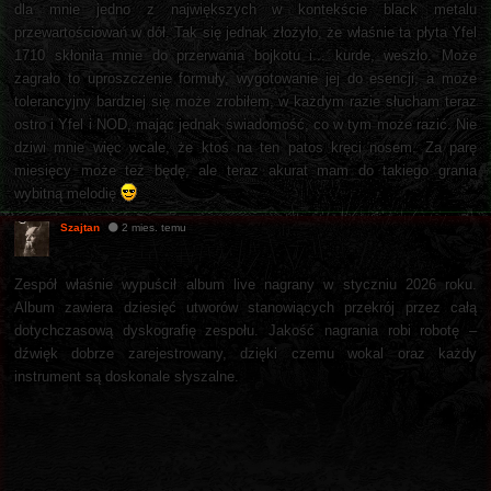
dla mnie jedno z największych w kontekście black metalu
przewartościowań w dół. Tak się jednak złożyło, że właśnie ta płyta Yfel
1710 skłoniła mnie do przerwania bojkotu i... kurde, weszło. Może
zagrało to uproszczenie formuły, wygotowanie jej do esencji, a może
tolerancyjny bardziej się może zrobiłem, w każdym razie słucham teraz
ostro i Yfel i NOD, mając jednak świadomość, co w tym może razić. Nie
dziwi mnie więc wcale, że ktoś na ten patos kręci nosem. Za parę
miesięcy może też będę, ale teraz akurat mam do takiego grania
wybitną melodię
Szajtan
2 mies. temu
Zespół właśnie wypuścił album live nagrany w styczniu 2026 roku.
Album zawiera dziesięć utworów stanowiących przekrój przez całą
dotychczasową dyskografię zespołu. Jakość nagrania robi robotę –
dźwięk dobrze zarejestrowany, dzięki czemu wokal oraz każdy
instrument są doskonale słyszalne.