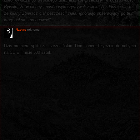
ciało wywiozą do wspólnego dołu, jeśli nie przekaże im kosztowności.
Bywało, że w niecny sposób wykorzystywali zwłoki. A zdarzało się też,
że pijany Zbieracz ciał bezcześcił ciała, ignorując obserwujący go tłum,
który bał się zareagować".
Nathas
rok temu
Dziś premiera splitu ze szczecińskim Dominance, fizycznie do nabycia
na CD w limicie 500 sztuk.