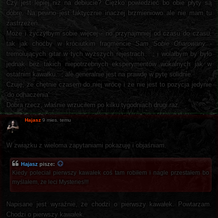
Czy jest lepiej niż na debiucie? Ciężko powiedzieć bo obie płyty są
dobre. Na pewno jest faktycznie inaczej brzmieniowo ale nie mam tu
zastrzeżeń.
Może i życzyłbym sobie więcej - no przynajmniej od czasu do czasu,
tak jak choćby w króciutkim fragmencie
Sam Sobie Ofiarowany
-
tremolujących gitar w tych wyższych rejestrach... , i wolałbym by było
jednak bez takich niepotrzebnych eksperymentów wokalnych jak w
ostatnim kawałku.. , ale generalnie jest na prawdę w pytę solidnie.
Czuję, że chętnie czasem do niej wrócę i że nie jest to pozycja jedynie
'do odhaczenia'.
Dobra rzecz, właśnie wrzuciłem po kilku tygodniach drugi raz.
Hajasz
9 mies. temu
W związku z wieloma zapytaniami pokazuję i objaśniam.
Hajasz
pisze:
Kiedy poleciał pierwszy kawałek coś tam robiłem i nagle przestałem bo
myślałem, że leci Mysteries!!!
Napisane jest wyraźnie, że chodzi o pierwszy kawałek. Powtarzam.
Chodzi o pierwszy kawałek.