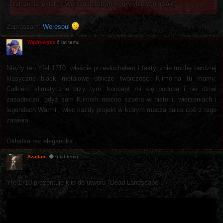
założenie tematu o Weresoul, żebym mógł wylać swoją żółć.
Zapraszam:
Weresoul
Wędrowycz
6 lat temu
Niezły ten Yfel 1710, właśnie przesłuchałem i faktycznie trochę bardziej
klasyczne black metalowe oblicze twórczości Klimorha tu mamy.
Całkiem klimatyczne przy tym, koncept mi się podoba i nie dziwi
zasadniczo, gdyż sam Klimorh mocno szpera w historii, wierzeniach i
legendach Warmii, więc każdy projekt w którym macza palce coś z tego
zawiera.
Okładka też elegancka.
Szajtan
6 lat temu
Yfel1710 prezentuje klip do utworu "Dead Landscape".