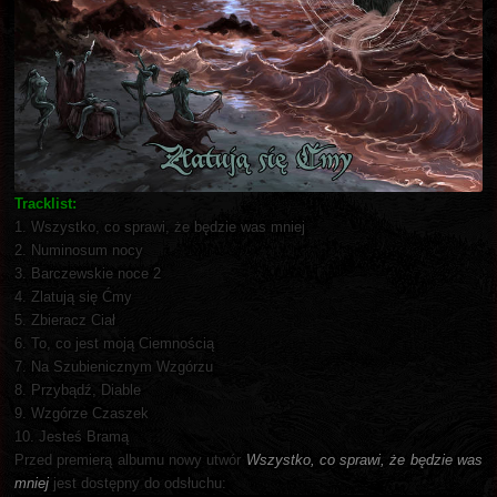
Tracklist:
1. Wszystko, co sprawi, że będzie was mniej
2. Numinosum nocy
3. Barczewskie noce 2
4. Zlatują się Ćmy
5. Zbieracz Ciał
6. To, co jest moją Ciemnością
7. Na Szubienicznym Wzgórzu
8. Przybądź, Diable
9. Wzgórze Czaszek
10. Jesteś Bramą
Przed premierą albumu nowy utwór
Wszystko, co sprawi, że będzie was
mniej
jest dostępny do odsłuchu: