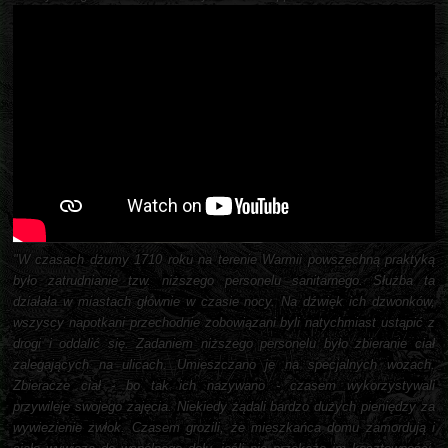
"W czasach dżumy 1710 roku na terenie Warmii powszechną praktyką
było zatrudnianie tzw. niższego personelu sanitarnego. Służba ta
działała w miastach głównie w czasie nocy. Na dźwięk ich dzwonków,
wszyscy napotkani przechodnie zobowiązani byli natychmiast ustąpić z
drogi i oddalić się. Zadaniem niższego personelu było zbieranie ciał
zalegających na ulicach. Umieszczano je na specjalnych wozach.
Zbieracze ciał - bo tak ich nazywano - czasem wykorzystywali
przywileje swojego zajęcia. Niekiedy żądali bardzo dużych pieniędzy za
wywiezienie zwłok. Czasem grozili, że mieszkańca domu zamordują i