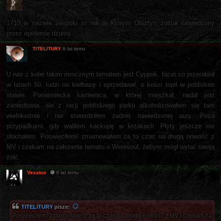
1710 w nazwie zespołu to rok w którym Olsztyn został nawiedzony
przez epidemię dżumy.
TITELITURY
6 lat temu
U nas z kolei takim mrocznym tematem jest Cyppek, facet co przerabiał
w latach 50. ludzi na kiełbasę i sprzedawał, a kości topił w pobliskim
stawie. Poniemiecka kamienica, w której mieszkał, nadal jest
zaniedbana, ale z racji pobliskiego parku alkoholizowałem się tam
wielokrotnie i nie stwierdziłem żadnej nawiedzonej aury. Poza
przypadkami, gdy waliłem kackupę w krzakach. Płyty jeszcze nie
słuchałem. Poswięciłem/ zmarnowałem za to czas na drugą nowość z
MV i czekam na założenie tematu o Weresoul, żebym mógł wylać swoją
żółć.
Vexatus
6 lat temu
TITELITURY
pisze:
Poswięciłem/ zmarnowałem za to czas na drugą nowość z MV i czekam na