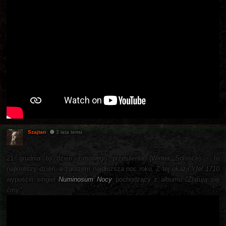
Szajtan
3 lata temu
21 grudnia to dzień zimowego przesilenia (Winter Solstice) - to
najkrótszy dzień, a zarazem najdłuższa noc roku. Z tej okazji
Yfel 1710
wypuścili singiel
Numinosum Nocy
pochodzący z albumu
"Zlatują się
ćmy"
.