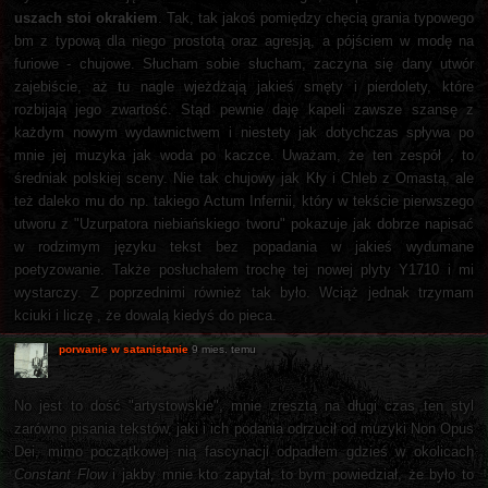
uszach stoi okrakiem
. Tak, tak jakoś pomiędzy chęcią grania typowego
bm z typową dla niego prostotą oraz agresją, a pójściem w modę na
furiowe - chujowe. Słucham sobie słucham, zaczyna się dany utwór
zajebiście, aż tu nagle wjeżdżają jakieś smęty i pierdolety, które
rozbijają jego zwartość. Stąd pewnie daję kapeli zawsze szansę z
każdym nowym wydawnictwem i niestety jak dotychczas spływa po
mnie jej muzyka jak woda po kaczce. Uważam, że ten zespół , to
średniak polskiej sceny. Nie tak chujowy jak Kły i Chleb z Omastą, ale
też daleko mu do np. takiego Actum Infernii, który w tekście pierwszego
utworu z "Uzurpatora niebiańskiego tworu" pokazuje jak dobrze napisać
w rodzimym języku tekst bez popadania w jakieś wydumane
poetyzowanie. Także posłuchałem trochę tej nowej plyty Y1710 i mi
wystarczy. Z poprzednimi również tak było. Wciąż jednak trzymam
kciuki i liczę , że dowalą kiedyś do pieca.
porwanie w satanistanie
9 mies. temu
No jest to dość "artystowskie", mnie zresztą na długi czas ten styl
zarówno pisania tekstów, jaki i ich podania odrzucił od muzyki Non Opus
Dei, mimo początkowej nią fascynacji odpadłem gdzieś w okolicach
Constant Flow
i jakby mnie kto zapytał, to bym powiedział, że było to