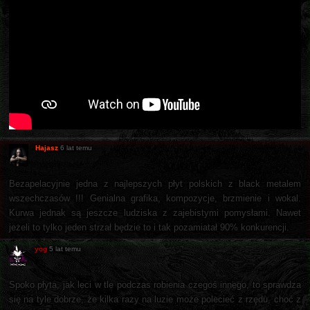
Hajasz
6 lat temu
Bezapelacyjnie jedna z najlepszych płyt polskich z black metalem
wszechczasów !!! Genialna grafika, kompozycje, brzmienie i wokal.
Kurwa jednak są jeszcze ludziska z zajebistymi pomysłami. Nawet
jeżeli to tylko jeden strzał będzie to i tak pozamiatał 90% konkurencji.
yog
5 lat temu
Spoko płyta, jak leci w tle podczas robienia czegoś innego, to sprawdza
się na tyle dobrze, że kilka razy na luzie może polecieć z rzędu, choć z