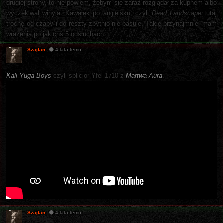
drugiej strony, to nie powiem, żebym się zaraz rozglądał za kupnem albo
wyczekiwał winyla. Kawałek po angielsku, czyli
Dead Landscape
tutaj
trochę od czapy i do reszty zbytnio nie pasuje. Takie przynajmniej mam
wrażenia po jakichś 5 odsłuchach.
Szajtan
4 lata temu
Kali Yuga Boys
czyli splicior Yfel 1710 z
Martwa Aura
.
Szajtan
4 lata temu