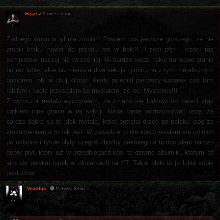
Hajasz
9 mies. temu
Żadnego kroku w tył nie zrobili!!! Powiem coś jeszcze gorszego, że nie
zrobili kroku nawet do przodu ani w bok!!! Trzeci płyt i trzeci raz
kompletnie inaczej niż wcześniej. Mi bardzo siedzi takie transowe granie
bo raz lubię takie brzmienia a dwa sekcja rytmiczna z tym metalicznym
basiorem robi w chuj klimat. Kiedy poleciał pierwszy kawałek coś tam
robiłem i nagle przestałem bo myślałem, że leci Mysteries!!!
Z wyroczni metalu wyczytałem, że zmarło się ludkowi od baterii stąd
całkiem inne granie w tej sekcji. Nadal będę podtrzymywać tezę, że
bardzo dobre są te blek metale, które potrafią drzeć po polsku japę ze
zrozumieniem a tu tak jest. W zasadzie to nie spodziewałem się od nich
po okładce i tytule płyty czegoś choćby średniego a tu dostałem bardzo
dobry płyt, który już w przedbiegach kosi te dziwne albumiki, którymi to
jara się pewien typek w okularkach na YT. Takie bleki to ja lubię sobie
posłuchać.
Vexatus
9 mies. temu