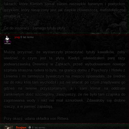
faktach, które Klimorh spisał swoim niezwykle barwnym i poetyckim
językiem, który nasączony jest jak zwykle złowieszczą, mefistofeliczną
emanacją."
Co do inspiracji i samego tytułu płyty.
yog
6 lat temu
Muszę przyznać, że wystarczyło przeczytać tytuły kawałków, żeby
wiedzieć, o czym jest ta płyta. Kiedyś odwiedzałem parę razy
podwarszawską Drewnicę w Ząbkach, przed wybudowaniem nowego
szpitala straszna rudera to była, na granicy domu z Psychozy i Hotelu z
Lśnienia i mi tamtejsza bywalczyni na miejscu opowiadała, że średnio
raz do roku ktoś tam wychodził i już nie wracał, po czym znajdywano go
gdzieś na terenie przyszpitalnym, a i sam klimat na oddziale
zamkniętym dość szczególny, zważywszy, że nie było tam czajnika do
zagotowania wody i nikt nie miał sznurówek. Zdawałoby się drobne
rzeczy, a w pamięć zapadają.
Przy okazji, udana okładka von Rittera.
Szajtan
6 lat temu