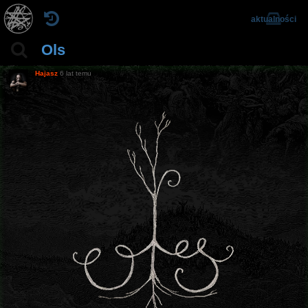
aktualności
Ols
Hajasz
6 lat temu