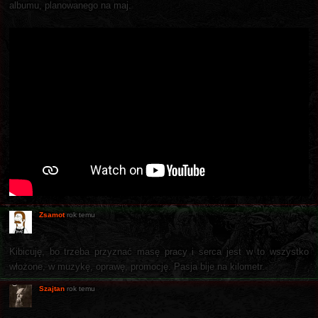
albumu, planowanego na maj.
Zsamot
rok temu
Kibicuję, bo trzeba przyznać masę pracy i serca jest w to wszystko
włożone, w muzykę, oprawę, promocję. Pasja bije na kilometr.
Szajtan
rok temu