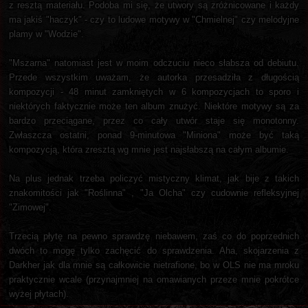
z resztą materiału. Podoba mi się, że utwory są zróżnicowane i każdy
ma jakiś "haczyk" - czy to ludowe motywy w "Chmielnej" czy melodyjne
plamy w "Wodzie".
"Mszarna" natomiast jest w moim odczuciu nieco słabsza od debiutu.
Przede wszystkim uważam, że autorka przesadziła z długością
kompozycji - 48 minut zamkniętych w 6 kompozycjach to sporo i
niektórych faktycznie może ten album znużyć. Niektóre motywy są za
bardzo przeciągane, przez co cały utwór staje się monotonny.
Zwłaszcza ostatni, ponad 9-minutowa "Miniona" może być taką
kompozycją, która zresztą wg mnie jest najsłabszą na całym albumie.
Na plus jednak trzeba policzyć mistyczny klimat, jak bije z takich
znakomitości jak "Roślinna" , "Ja Olcha" czy cudownie refleksyjnej
"Zimowej".
Trzecią płytę na pewno sprawdzę niebawem, zaś co do poprzednich
dwóch to mogę tylko zachęcić do sprawdzenia. Aha, skojarzenia z
Darkher jak dla mnie są całkowicie nietrafione, bo w OLS nie ma mroku
praktycznie wcale (przynajmniej na omawianych przeze mnie pokrótce
wyżej płytach).