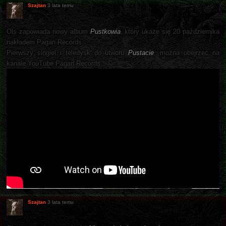
Szajtan
3 lata temu
Ols zapowiada nowy album
Pustkowia
, który ukaże się 20 października
nakładem Pagan Records.
Pierwszy singiel i teledysk do utworu
Pustacie
, można obejrzeć na
kanale YouTube Pagan Records.
Szajtan
3 lata temu