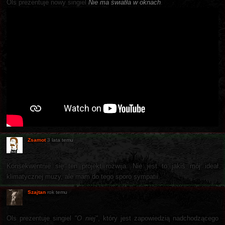
Ols prezentuje nowy singiel
Nie ma światła w oknach
.
Zsamot
3 lata temu
Konsekwentnie się ten projekt rozwija. Nie jest to jakiś mój ideał
klimatycznej muzy, ale mam do tego sporo sympatii.
Szajtan
rok temu
Ols prezentuje singiel
"O niej"
, który jest zapowiedzią nadchodzącego