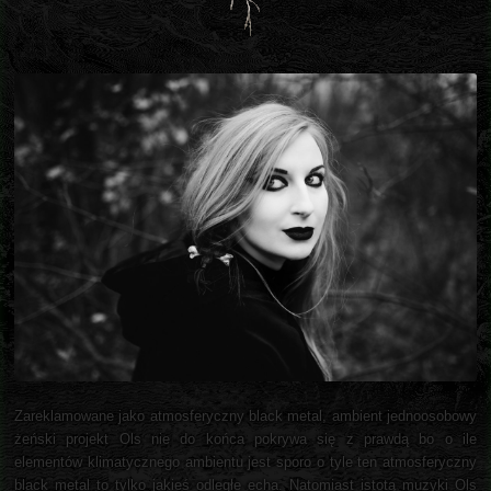
Zareklamowane jako atmosferyczny black metal, ambient jednoosobowy
żeński projekt Ols nie do końca pokrywa się z prawdą bo o ile
elementów klimatycznego ambientu jest sporo o tyle ten atmosferyczny
black metal to tylko jakieś odległe echa. Natomiast istotą muzyki Ols