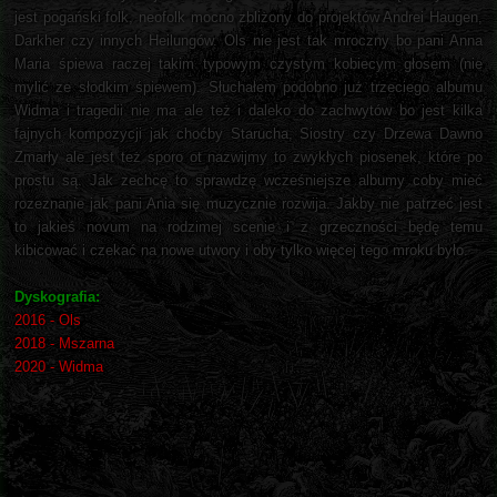
jest pogański folk, neofolk mocno zbliżony do projektów Andrei Haugen,
Darkher czy innych Heilungów. Ols nie jest tak mroczny bo pani Anna
Maria śpiewa raczej takim typowym czystym kobiecym głosem (nie
mylić ze słodkim śpiewem). Słuchałem podobno już trzeciego albumu
Widma i tragedii nie ma ale też i daleko do zachwytów bo jest kilka
fajnych kompozycji jak choćby Starucha, Siostry czy Drzewa Dawno
Zmarły ale jest też sporo ot nazwijmy to zwykłych piosenek, które po
prostu są. Jak zechcę to sprawdzę wcześniejsze albumy coby mieć
rozeznanie jak pani Ania się muzycznie rozwija. Jakby nie patrzeć jest
to jakieś novum na rodzimej scenie i z grzeczności będę temu
kibicować i czekać na nowe utwory i oby tylko więcej tego mroku było.
Dyskografia:
2016 - Ols
2018 - Mszarna
2020 - Widma