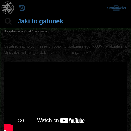
aktualności
Jaki to gatunek
Blasphemous Goat
4 lata temu
Ostatnio zachwycili mnie chłopaki z podziemnego NXOV. WIdziałem w
Mjazzdze w Elblągu. Jak myślicie, jaki to gatunek?