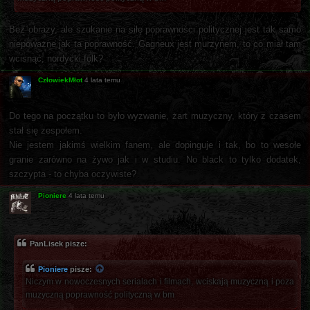
Bez obrazy, ale szukanie na siłę poprawności politycznej jest tak samo
niepoważne jak ta poprawność. Gagneux jest murzynem, to co miał tam
wcisnąć, nordycki folk?
CzłowiekMłot
4 lata temu
Do tego na początku to było wyzwanie, żart muzyczny, który z czasem
stał się zespołem.
Nie jestem jakimś wielkim fanem, ale dopinguje i tak, bo to wesołe
granie zarówno na żywo jak i w studiu. No black to tylko dodatek,
szczypta - to chyba oczywiste?
Pioniere
4 lata temu
PanLisek pisze:
Pioniere
pisze:
Niczym w nowoczesnych serialach i filmach, wciskają muzyczną i poza
muzyczną poprawność polityczną w bm