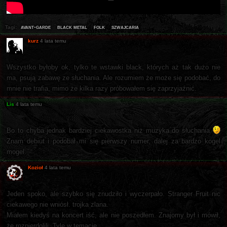
avant-garde
black metal
folk
szwajcaria
Tagi:
kurz
4 lata temu
Wszystko byłoby ok, tylko te wstawki black, których aż tak dużo nie
ma, psują zabawę ze słuchania. Ale rozumiem że może się podobać, do
mnie nie trafia, mimo że kilka razy próbowałem się zaprzyjaźnić.
Lis
4 lata temu
Bo to chyba jednak bardziej ciekawostka niż muzyka do słuchania
Znam debiut i podobał mi się pierwszy numer, dalej za bardzo kogel
mogel.
Kozioł
4 lata temu
Jeden spoko, ale szybko się znudziło i wyczerpało. Stranger Fruit nic
ciekawego nie wniósł. trojka zlana.
Miałem kiedyś na koncert iść, ale nie poszedłem. Znajomy był i mówił,
że rozpierdolili. Tyle w temacie.