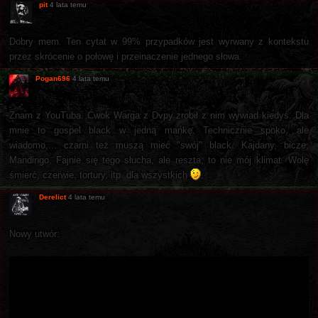
pit
4 lata temu
Dobry mem. Ten cytat w 99% przypadków jest wyrwany z kontekstu
przez skrócenie o połowę i przeinaczenie jednego słowa.
Pogan696
4 lata temu
Znam z YouTuba. Ćwok Warga z Dvpy zrobił z nim wywiad kiedyś. Dla
mnie to gospel black w jedną mańkę. Technicznie spoko, ale
wiadomo,... czarni też muszą mieć "swój" black. Kajdany, bicze,
Mandingo. Fajnie się tego słucha, ale reszta, to nie mój klimat. Wolę
śmierć, czerwie, tortury, itp. dla wszystkich
.
Derelict
4 lata temu
Nowy utwór: