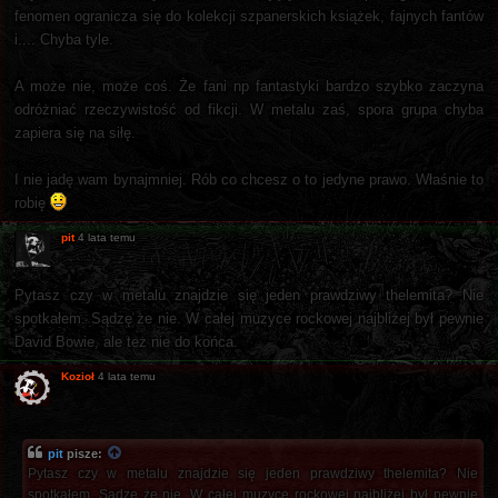
fenomen ogranicza się do kolekcji szpanerskich książek, fajnych fantów
i.... Chyba tyle.
A może nie, może coś. Że fani np fantastyki bardzo szybko zaczyna
odróżniać rzeczywistość od fikcji. W metalu zaś, spora grupa chyba
zapiera się na siłę.
I nie jadę wam bynajmniej. Rób co chcesz o to jedyne prawo. Właśnie to
robię
pit
4 lata temu
Pytasz czy w metalu znajdzie się jeden prawdziwy thelemita? Nie
spotkałem. Sądzę że nie. W całej muzyce rockowej najbliżej był pewnie
David Bowie, ale też nie do końca.
Kozioł
4 lata temu
pit
pisze:
Pytasz czy w metalu znajdzie się jeden prawdziwy thelemita? Nie
spotkałem. Sądzę że nie. W całej muzyce rockowej najbliżej był pewnie