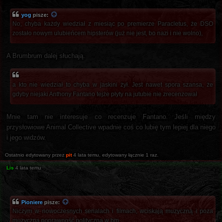
yog
pisze:
No, chyba każdy wiedział z miesiąc po premierze Paracletus, że DSO
zostało nowym ulubieńcem hipsterów (już nie jest, bo nazi i nie wolno),
A Brumbrum dalej słuchają.
a kto nie wiedział to chyba w jaskini żył. Jest nawet spora szansa, że
gdyby niejaki Anthony Fantano tejże płyty na jutubie nie zrecenzował
Mnie tam nie interesuje co recenzuje Fantano. Jeśli między
przysłowiowe Animal Collective wpadnie coś co lubię tym lepiej dla niego
i jego widzów.
Ostatnio edytowany przez
pit
4 lata temu
, edytowany łącznie 1 raz.
Lis
4 lata temu
Pioniere
pisze:
Niczym w nowoczesnych serialach i filmach, wciskają muzyczną i poza
muzyczną poprawność polityczną w bm