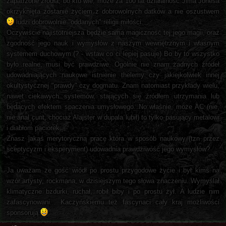
zapatrzone źródła, bo kto wie, może za 100 lat działalność Jima Jonesa
okrzyknięta zostanie życiem z dobrowolnych datków a nie oszustwem
ludzi dobrowolnie "oddanych" religii miłości.
Oczywiście najistotniejsza będzie sama magiczność tej jego magii, oraz
zgodność jego nauk i wymysłów z naszym wewnętrznym i własnym
systemem duchowym (? - wstaw co ci lepiej pasuje) Bo by to wszystko
było realne, musi być prawdziwe. Ogólnie nie znam żadnych źródeł
udowadniających naukowe istnienie thelemy czy jakiejkolwiek innej
okultystycznej "prawdy" czy dogmatu. Znam natomiast przykłady wielu,
nawet ciekawych systemów, stających się źródłem utrzymania lub
będących efektem spaczenia umysłowego. No właśnie, może AC (nie,
nie anal cunt, chociaż Alajster w dupala lubił) to tylko pasujący metalowi
i diabłom paciorek.
Znasz jakąś merytoryczną pracę która w sposób naukowy (tzn przez
sceptycyzm i eksperyment) udowadnia prawdziwość jego wymysłów?
Ja uważam że gość wiódł po prostu przygodowe życie i był kimś na
wzór artysty, rockmana, w dzisiejszym tego słowa znaczeniu. Wymyślał
klimatyczne bzdurki, ruchał, robił biby i po prostu żył. A ludzie nim
zafascynowani... Kaczyńskiemu też fascynaci cały kraj możliwości
sponsorują