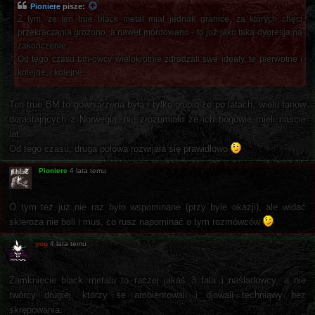
Pioniere
pisze:
Z tym, że ten true black metal miał jednak granice, za których chęci
przekraczania grożono, a nawet mordowano - to już jako taka dygresja na
zakończenie.
Od tego czasu bm-owcy wielokrotnie zdradzali swe ideały, te pierwotne i
kolejne, i kolejne.
Ten true BM to gówniarzeria była i tylko głupio że po latach, wielu fanów
dorastających z Norwegią, nie zrozumiało że ich bogowie mieli naście
lat.
Od tego czasu, druga połowa rozwijała się prawidłowo
Pioniere
4 lata temu
O tym też już nie raz było wspominane (przy byle okazji), ale widać
skleroza nie boli i mus, co rusz napominać o tym rozmówców
yog
4 lata temu
Zamknięcie black metalu to raczej jakaś 3 fala i naśladowcy, a nie
twórcy drugiej, którzy se ambientowali i djowali techniawy bez
skrępowania.