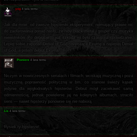
yog
4 lata temu
Jak dla mnie, od zawsze hipsterski eksperyment, niemający prawie nic
do zaoferowania ponad hasło, że niby black metal i gospel czy muzyka
niewolników. Po debiucie to już szkoda mi było czasu na sprawdzanie.
Lepiej sobie zapodać Denial of God coverujące Exumę a najlepiej Denial
of God, a potem debiut Exuma.
Pioniere
4 lata temu
Niczym w nowoczesnych serialach i filmach, wciskają muzyczną i poza
muzyczną poprawność polityczną w bm, co stanowi świeży kąsek
jedynie dla wygłodniałych hipsterów. Debiut mógł zaciekawić samą
odmiennością, jednak powielenie jaj na kolejnych albumach, straciło
sens — nawet hipsterzy ponownie się nie nabiorą.
Lis
4 lata temu
Rysiek ty hipsterze!