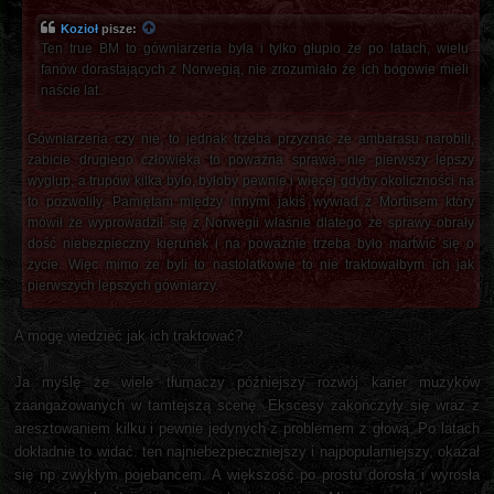
Kozioł
pisze:
Ten true BM to gówniarzeria była i tylko głupio że po latach, wielu
fanów dorastających z Norwegią, nie zrozumiało że ich bogowie mieli
naście lat.
Gówniarzeria czy nie, to jednak trzeba przyznać że ambarasu narobili,
zabicie drugiego człowieka to poważna sprawa, nie pierwszy lepszy
wygłup, a trupów kilka było, byłoby pewnie i więcej gdyby okoliczności na
to pozwoliły. Pamiętam między innymi jakiś wywiad z Mortiisem który
mówił że wyprowadził się z Norwegii właśnie dlatego że sprawy obrały
dość niebezpieczny kierunek i na poważnie trzeba było martwić się o
życie. Więc mimo że byli to nastolatkowie to nie traktowałbym ich jak
pierwszych lepszych gówniarzy.
A mogę wiedzieć jak ich traktować?
Ja myślę że wiele tłumaczy późniejszy rozwój karier muzyków
zaangażowanych w tamtejszą scenę. Ekscesy zakończyły się wraz z
aresztowaniem kilku i pewnie jedynych z problemem z głową. Po latach
dokładnie to widać. ten najniebezpieczniejszy i najpopularniejszy, okazał
się np zwykłym pojebancem. A większość po prostu dorosła i wyrosła