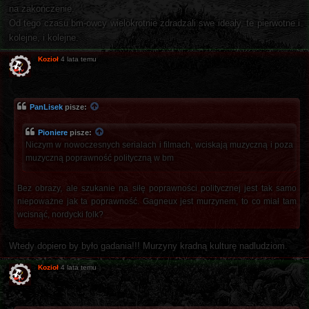
na zakończenie.
Od tego czasu bm-owcy wielokrotnie zdradzali swe ideały, te pierwotne i
kolejne, i kolejne.
Kozioł
4 lata temu
PanLisek
pisze:
Pioniere
pisze:
Niczym w nowoczesnych serialach i filmach, wciskają muzyczną i poza
muzyczną poprawność polityczną w bm
Bez obrazy, ale szukanie na siłę poprawności politycznej jest tak samo
niepoważne jak ta poprawność. Gagneux jest murzynem, to co miał tam
wcisnąć, nordycki folk?
Wtedy dopiero by było gadania!!! Murzyny kradną kulturę nadludziom.
Kozioł
4 lata temu