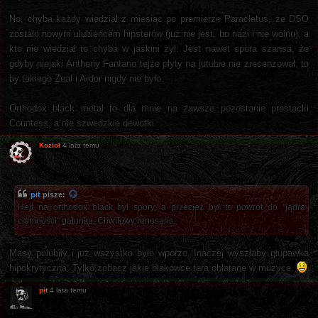
No, chyba każdy wiedział z miesiąc po premierze Paracletus, że DSO
zostało nowym ulubieńcem hipsterów (już nie jest, bo nazi i nie wolno), a
kto nie wiedział to chyba w jaskini żył. Jest nawet spora szansa, że
gdyby niejaki Anthony Fantano tejże płyty na jutubie nie zrecenzował, to
by takiego Zeal i Ardor nigdy nie było.
Orthodox black metal to dla mnie na zawsze pozostanie prostacki
Countess, a nie szwedzkie dewotki.
Kozioł
4 lata temu
pit
pisze:
Hejt na orthodox black był spory, a przecież był to powrót do "jądra
ciemności" gatunku. Chwilowy renesans.
Masy polubiły i już wszystko było wporzo. Inaczej wyszłaby głupawka
hipokrytyczna. Tylko zobacz jakie blakowce tera oblatane w muzyce.
pit
4 lata temu