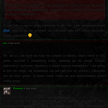
Bez obrazy, ale szukanie na siłę poprawności politycznej jest tak samo
niepoważne jak ta poprawność. Gagneux jest murzynem, to co miał tam
wcisnąć, nordycki folk?
To tak tylko w ujęciu, jakby traktować to jako bm, a jak wyżej wspomniał
@pit
, tego wcale nie powinno się traktować jako bm, wtedy wszystko
byłoby poprawnie
Lis
4 lata temu
Ok, ale ja i tak bym się tutaj nie czepiał za bardzo, black metal w XXI
wieku wyszedł z norweskiej szafy, wplatają go do swojej muzyki
elektronicy, rockmeni, hipsterzy, a nawet raperzy-komedianci, i nie widzę
w tym nic złego, nie rozwodząc się już nad tym że sztuka z założenia
ma nie mieć granic, to black metal chyba nie jest opatentowany przez
żadną grupę.
Pioniere
4 lata temu
Z tym, że ten true black metal miał jednak granice, za których chęci
przekraczania grożono, a nawet mordowano - to już jako taka dygresja