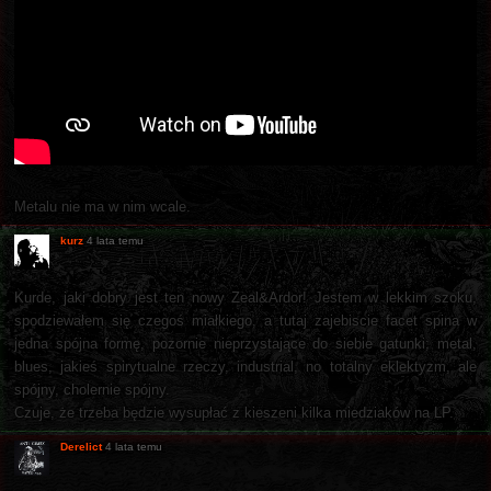
Metalu nie ma w nim wcale.
kurz
4 lata temu
Kurde, jaki dobry jest ten nowy Zeal&Ardor! Jestem w lekkim szoku,
spodziewałem się czegoś miałkiego, a tutaj zajebiscie facet spina w
jedna spójna formę, pozornie nieprzystające do siebie gatunki; metal,
blues, jakieś spirytualne rzeczy, industrial, no totalny eklektyzm, ale
spójny, cholernie spójny.
Czuje, że trzeba będzie wysupłać z kieszeni kilka miedziaków na LP.
Derelict
4 lata temu