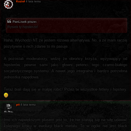
Kozioł
4 lata temu
PanLisek pisze:
Rysiek ty hipsterze!
Haha. Wychodzi NT że jestem różowa alternatywa. No, a że mam raczej
pozytywne o nich zdanie to mi pasuje.
A pozostali moderatorzy, widzę że obrońcy krzyża, wyzywający od
hipsterów, pewnie sami jako głowni petenci tego czarno-białego
socjalistycznego systemu. A nawet jego integralna i bardzo potrzebna
jednostka napędowa.
Teraz biali dają się w małpę robić! Przez te wszystkie hitlery i hipstery.
pit
4 lata temu
Imo ich największym plusem jest to, że nie starają się na siłę udawać
kolejnego kroku w ewolucji black metalu. To w ogóle nie jest black