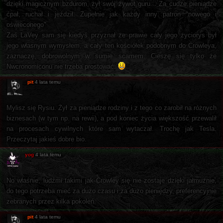
dzięki magicznym bzdurom, żył swój żywot guru... Za cudze pieniądze
ćpał, ruchał i jeździł. Zupełnie jak każdy inny patron "nowego i
oświeconego"
Zaś LaVey sam się kiedyś przyznał że prawie cały jego życiorys był
jego własnym wymysłem, a cały ten kościółek podobnym do Crowleya,
zaznaczę, dobrowolnym w sumie scamem. Cieszę się tylko że
Nwcronomiconu nie trzeba prostować.
pit
4 lata temu
Mylisz się Rysiu. Żył za pieniądze rodziny i z tego co zarobił na różnych
biznesach (w tym np. na rewii), a pod koniec życia większość przewalił
na procesach cywilnych które sam wytaczał. Trochę jak Tesla.
Przeczytaj jakieś dobre bio.
yog
4 lata temu
No właśnie, ludźmi takimi jak Crowley się nie zostaje dzięki jałmużnie,
do tego potrzeba mieć za dużo czasu i za dużo pieniędzy, preferencyjnie
zebranych przez kilka pokoleń.
pit
4 lata temu