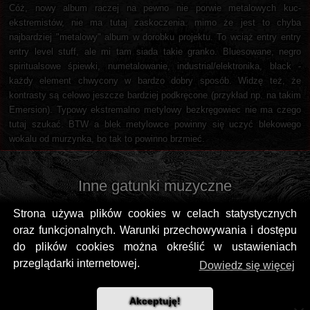
Cóż, nowy album raczej na pewno nie porwie metalowych kuc-
ekstremistów, nie ma tutaj zaskoczenia. mimo że jest to chyba
najbardziej "metalowy" album w dorobku projektu. To wciąż entry entry
entry level stuff, ale mi tam siada takie granko. Bluesowane, negro
spiritualsowe śpiewki, numetalowanie, industrial/elektronika, black -
każdy element chwycony w bardzo dobry sposób. Widzę też, że
kontrasty są celowo jeszcze bardziej podkręcone (przykład np. na takim
Emersion). Typowy ekstremalno metylowy bezkręgowiec nie ma czego
tutaj szukać. BTW a blek metylowce powinny się uczyć blekowego
wokalu od murzynka, bo tak to powinno brzmieć.
Inne gatunki muzyczne
Strona używa plików cookies w celach statystycznych
oraz funkcjonalnych. Warunki przechowywania i dostępu
do plików cookies można określić w ustawieniach
przeglądarki internetowej.
Dowiedz się więcej
Akceptuję!