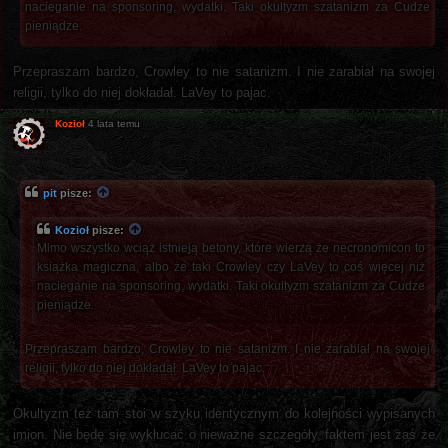
nacieganie na sponsoring, wydatki. Taki okultyzm szatanizm za Cudze
pieniądze.
Przepraszam bardzo, Crowley to nie satanizm. I nie zarabiał na swojej
religii, tylko do niej dokładał. LaVey to pajac.
Kozioł
4 lata temu
pit
pisze:
Kozioł
pisze:
Mimo wszystko wciąż istnieją betony, które wierzą że necronomicon to
książka magiczna, albo że taki Crowley czy LaVey to coś więcej niż
nacieganie na sponsoring, wydatki. Taki okultyzm szatanizm za Cudze
pieniądze.
Przepraszam bardzo, Crowley to nie satanizm. I nie zarabiał na swojej
religii, tylko do niej dokładał. LaVey to pajac.
Okultyzm też tam stoi w szyku identycznym do kolejności wypisanych
imion. Nie będę się wykłucać o nieważne szczegóły, faktem jest zaś że