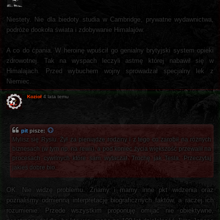
Niestety. Nie dla biedoty studia w Cambridge, prywatne wydawnictwa,
podróże dookoła świata i zdobywanie Himalajów.
A co do ćpania. W heroinę wpuścił go genialny brytyjski system opieki
zdrowotnej. Tak na wyspach leczyli astmę której nabawił się w
Himalajach. Przed wybuchem wojny sprowadzał specjalny lek z
Niemiec.
Kozioł
4 lata temu
pit
pisze:
Mylisz się Rysiu. Żył za pieniądze rodziny i z tego co zarobił na różnych
biznesach (w tym np. na rewii), a pod koniec życia większość przewalił na
procesach cywilnych które sam wytaczał. Trochę jak Tesla. Przeczytaj
jakieś dobre bio.
OK. Nie widzę problemu. Znamy i mamy inne pkt widzenia oraz
poznaliśmy odmienną interpretację biograficznych faktów, a raczej ich
rozumienie. Przede wszystkim proponuję omijać nie obiektywne,