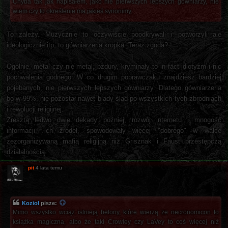
Chyba tak jak napisałem, jako nie pierwszych lepszych gówniarzy, nie
wiem czy to określenie ma jakieś synonimy.
To zależy. Muzycznie to oczywiście poodkrywali i potworzyli ale
ideologicznie itp, to gówniarzeria kropka. Teraz zgoda?
Ogólnie, metal czy nie metal, bzdury, kryminały to in fact idiotyzm i nic
pochwalenia godnego. W co drugim poprawczaku znajdziesz bardziej
pojebanych, nie pierwszych lepszych gówniarzy. Dlatego gówniarzeria
bo w 99%, nie pozostał nawet blady ślad po wszystkich tych zbrodniach
i rewolucji religijnej.
Zresztą ledwo dwie dekady później, rozwój internetu i mnogość
informacji, ich źródeł, spowodowały więcej "dobrego" w walce
zezorganizywaną mafią religijną niż Grisznak i Faust przestępczą
działalnością.
pit
4 lata temu
Kozioł
pisze:
Mimo wszystko wciąż istnieją betony, które wierzą że necronomicon to
książka magiczna, albo że taki Crowley czy LaVey to coś więcej niż