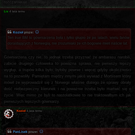
rozczarowuje.
Lis
4 lata temu
Kozioł
pisze:
Ten true BM to gówniarzeria była i tylko głupio że po latach, wielu fanów
dorastających z Norwegią, nie zrozumiało że ich bogowie mieli naście lat.
Gówniarzeria czy nie, to jednak trzeba przyznać że ambarasu narobili,
zabicie drugiego człowieka to poważna sprawa, nie pierwszy lepszy
wygłup, a trupów kilka było, byłoby pewnie i więcej gdyby okoliczności
na to pozwoliły. Pamiętam między innymi jakiś wywiad z Mortiisem który
mówił że wyprowadził się z Norwegii właśnie dlatego że sprawy obrały
dość niebezpieczny kierunek i na poważnie trzeba było martwić się o
życie. Więc mimo że byli to nastolatkowie to nie traktowałbym ich jak
pierwszych lepszych gówniarzy.
Kozioł
4 lata temu
PanLisek
pisze: