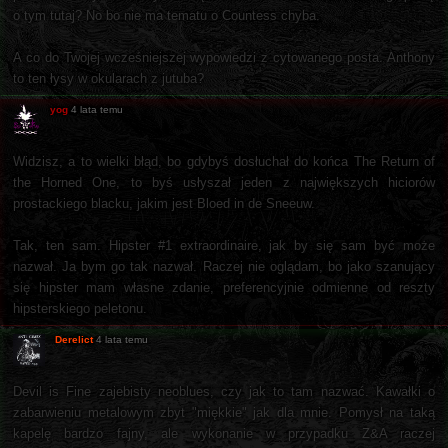
o tym tutaj? No bo nie ma tematu o Countess chyba.
A co do Twojej wcześniejszej wypowiedzi z cytowanego posta. Anthony
to ten łysy w okularach z jutuba?
yog
4 lata temu
Widzisz, a to wielki błąd, bo gdybyś dosłuchał do końca The Return of
the Horned One, to byś usłyszał jeden z największych hiciorów
prostackiego blacku, jakim jest Bloed in de Sneeuw.
Tak, ten sam. Hipster #1 extraordinaire, jak by się sam być może
nazwał. Ja bym go tak nazwał. Raczej nie oglądam, bo jako szanujący
się hipster mam własne zdanie, preferencyjnie odmienne od reszty
hipsterskiego peletonu.
Derelict
4 lata temu
Devil is Fine zajebisty neoblues, czy jak to tam nazwać. Kawałki o
zabarwieniu metalowym zbyt "miękkie" jak dla mnie. Pomysł na taką
kapelę bardzo fajny, ale wykonanie w przypadku Z&A raczej