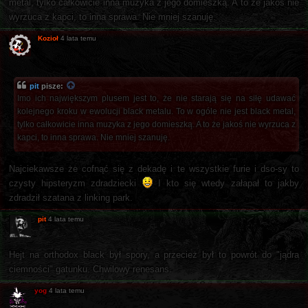
metal, tylko całkowicie inna muzyka z jego domieszką. A to że jakoś nie
wyrzuca z kapci, to inna sprawa. Nie mniej szanuję.
Kozioł
4 lata temu
pit
pisze:
Imo ich największym plusem jest to, że nie starają się na siłę udawać
kolejnego kroku w ewolucji black metalu. To w ogóle nie jest black metal,
tylko całkowicie inna muzyka z jego domieszką. A to że jakoś nie wyrzuca z
kapci, to inna sprawa. Nie mniej szanuję.
Najciekawsze że cofnąć się z dekadę i te wszystkie furie i dso-sy to
czysty hipsteryzm zdradziecki
I kto się wtedy załapał to jakby
zdradził szatana z linking park.
pit
4 lata temu
Hejt na orthodox black był spory, a przecież był to powrót do "jądra
ciemności" gatunku. Chwilowy renesans.
yog
4 lata temu