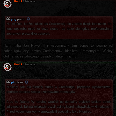
Kozioł
4 lata temu
yog
pisze:
No właśnie, ludźmi takimi jak Crowley się nie zostaje dzięki jałmużnie, do
tego potrzeba mieć za dużo czasu i za dużo pieniędzy, preferencyjnie
zebranych przez kilka pokoleń.
Haha haha Jan Paweł II i wspomniany Jim Jones to pewnie od
habsburgow czy innych Carringtonów. Idealizm i romantyzm. Wielcy
otulmaniacze zdrowego rozsądku i determinizmu.
Kozioł
4 lata temu
pit
pisze:
Niestety. Nie dla biedoty studia w Cambridge, prywatne wydawnictwa,
podróże dookoła świata i zdobywanie Himalajów.
A co do ćpania. W heroinę wpuścił go genialny brytyjski system opieki
zdrowotnej. Tak na wyspach leczyli astmę której nabawił się w Himalajach.
Przed wybuchem wojny sprowadzał specjalny lek z Niemiec.