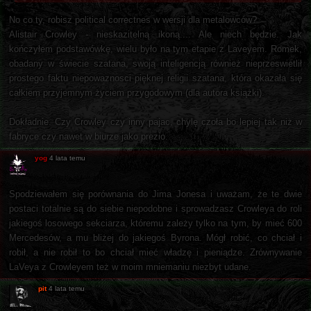
No co ty, robisz political correctnes w wersji dla metalowców?
Alistair Crowley - nieskazitelną ikoną.... Ale niech będzie. Jak
kończyłem podstawówkę, wielu było na tym etapie z Laveyem. Romek,
obadany w świecie szatana, swoją inteligencją również nieprzeswietlił
prostego faktu niepowaznosci pięknej religii szatana, która okazała się
całkiem przyjemnym życiem przygodowym (dla autora książki).
Dokładnie. Czy Crowley czy inny pajac, chylę czoła bo lepiej tak niż w
fabryce czy nawet w biurze jako prezio.
yog
4 lata temu
Spodziewałem się porównania do Jima Jonesa i uważam, że te dwie
postaci totalnie są do siebie niepodobne i sprowadzasz Crowleya do roli
jakiegoś losowego sekciarza, któremu zależy tylko na tym, by mieć 600
Mercedesów, a mu bliżej do jakiegoś Byrona. Mógł robić, co chciał i
robił, a nie robił to bo chciał mieć władzę i pieniądze. Zrównywanie
LaVeya z Crowleyem też w moim mniemaniu niezbyt udane.
pit
4 lata temu