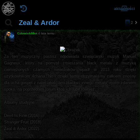
aktualności
Zeal & Ardor
1
2
n
a
CzłowiekMłot
4 lata temu
st
ę
p
n
a
Za ten muzyczny pastisz odpowiada szwajcarski muzyk Manuel
Gagneux, który na pomysł zmieszania black metalu z muzyką
ciemiężonych czarnych niewolników wpadł w 2013 roku dzięki
użytkownikom 4chana. No i dzięki temu otrzymaliśmy całkiem znośny
dla ucha gospel z naleciałościami blacku i innego metalu, moim zdaniem
spoko, na poprzednim forum ktoś ich lubił również.
Albumy studyjne:
Devil Is Fine (2016)
Stranger Fruit (2018)
Zeal & Ardor (2022)