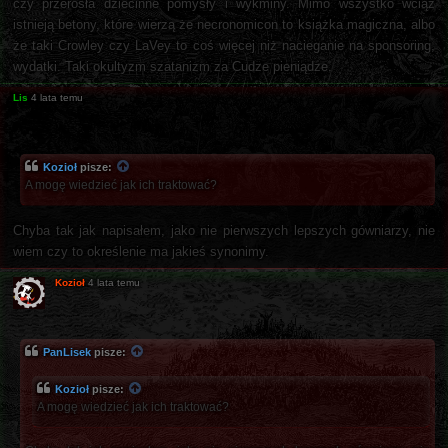
czy przerosła dziecinne pomysły i wykminy. Mimo wszystko wciąż
istnieją betony, które wierzą że necronomicon to książka magiczna, albo
że taki Crowley czy LaVey to coś więcej niż nacieganie na sponsoring,
wydatki. Taki okultyzm szatanizm za Cudze pieniądze.
Lis
4 lata temu
Kozioł
pisze:
A mogę wiedzieć jak ich traktować?
Chyba tak jak napisałem, jako nie pierwszych lepszych gówniarzy, nie
wiem czy to określenie ma jakieś synonimy.
Kozioł
4 lata temu
PanLisek
pisze:
Kozioł
pisze:
A mogę wiedzieć jak ich traktować?