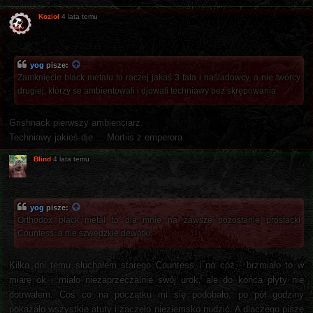
Kozioł
4 lata temu
yog
pisze:
Zamknięcie black metalu to raczej jakaś 3 fala i naśladowcy, a nie twórcy
drugiej, którzy se ambientowali i djowali techniawy bez skrępowania.
Grishnack pierwszy ambienciarz.
Techniawy jakieś dje.... Mortiis z emperora.
Blind
4 lata temu
yog
pisze:
Orthodox black metal to dla mnie na zawsze pozostanie prostacki
Countess, a nie szwedzkie dewotki.
Kilka dni temu słuchałem starego Countess i no cóż - brzmiało to w
miarę ok i miało niezaprzeczalnie swój urok, ale do końca płyty nie
dotrwałem. Coś co na początku mi się podobało, po pół godziny
pokazało wszystkie atuty i zaczęło nieziemsko nudzić. A dlaczego piszę