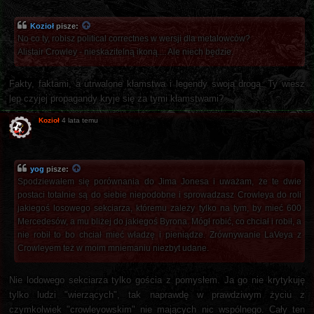
Kozioł
pisze:
No co ty, robisz political correctnes w wersji dla metalowców?
Alistair Crowley - nieskazitelną ikoną.... Ale niech będzie.
Fakty, faktami, a utrwalone kłamstwa i legendy swoją drogą. Ty wiesz
lep czyjej propagandy kryje się za tymi kłamstwami?
Kozioł
4 lata temu
yog
pisze:
Spodziewałem się porównania do Jima Jonesa i uważam, że te dwie
postaci totalnie są do siebie niepodobne i sprowadzasz Crowleya do roli
jakiegoś losowego sekciarza, któremu zależy tylko na tym, by mieć 600
Mercedesów, a mu bliżej do jakiegoś Byrona. Mógł robić, co chciał i robił, a
nie robił to bo chciał mieć władzę i pieniądze. Zrównywanie LaVeya z
Crowleyem też w moim mniemaniu niezbyt udane.
Nie lodowego sekciarza tylko gościa z pomysłem. Ja go nie krytykuję
tylko ludzi "wierzących", tak naprawdę w prawdziwym życiu z
czymkolwiek "crowleyowskim" nie mających nic wspólnego. Cały ten