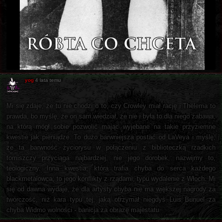
yog
4 lata temu
Mi się zdaje, że tu nie chodzi o to, czy Crowley miał rację i Thelema to
prawda, bo myślę, że on sam wiedział, że nie i była to dla niego zabawa,
na którą mógł sobie pozwolić mając wyjebane na takie przyziemne
kwestie jak pieniądze. To dużo barwniejsza postać od LaVeya i myślę,
że ta barwność życiorysu w połączeniu z biblioteczką rzadkich
tomiszczy przyciąga najbardziej, nie jego dorobek, nazwijmy to,
teologiczny. Inna kwestia, która trafia chyba do serca każdego
blackmetalowca, to jego konflikty z rządami, typu wydalenie z Włoch. Mi
się od dawna wydaje, że dla artysty chyba nie ma większej nagrody za
twórczość, niż kara typu tej, jaką otrzymał niegdyś Luis Bunuel za
chyba Widmo wolności - banicja za obrazę majestatu.