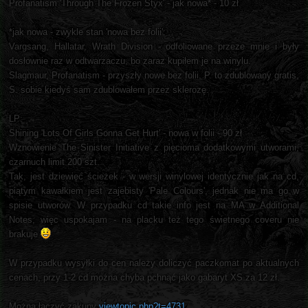
Profanatism 'Through The Frozen Styx' - jak nowa* - 10 zł
*jak nowa - zwykle stan 'nowa bez folii':
Vargsang, Hallatar, Wrath Division - odfoliowane przeze mnie i były
dosłownie raz w odtwarzaczu, bo zaraz kupiłem je na winylu.
Slagmaur, Profanatism - przyszły nowe bez folii. P. to zdublowany gratis,
S. sobie kiedyś sam zdublowałem przez sklerozę.
LP:
Shining 'Lots Of Girls Gonna Get Hurt' - nowa w folii - 90 zł
Wznowienie The Sinister Initiative z pięcioma dodatkowymi utworami,
czarnuch limit 200 szt.
Tak, jest dziewięć ścieżek - w wersji winylowej identycznie jak na cd,
piątym kawałkiem jest zajebisty 'Pale Colours', jednak nie ma go w
spisie utworów. W przypadku cd takie info jest na MA w Additional
Notes, więc uspokajam - na placku też tego świetnego coveru nie
brakuje
W przypadku wysyłki do cen należy doliczyć paczkomat po aktualnych
cenach, przy 1-2 cd można chyba pchnąć jako gabaryt XS za 12 zł.
Można łączyć zakupy
viewtopic.php?t=4731