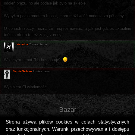
odcień brązu, no ale podaję jak było na sklepie.
Wysyłka paczkomatem Inpost, mam możliwość nadania za pół ceny.
O cenach rzeczy można ze mną rozmawiać, a jak jest gdzieś aktualnie
tańsza oferta to też zejdę z ceny.
Vexatus
2 mies. temu
Wolałbym temat "Nathas gotuje".
SepticSchizo
2 mies. temu
Wyslalem Ci wiadomość
Bazar
Strona używa plików cookies w celach statystycznych
oraz funkcjonalnych. Warunki przechowywania i dostępu