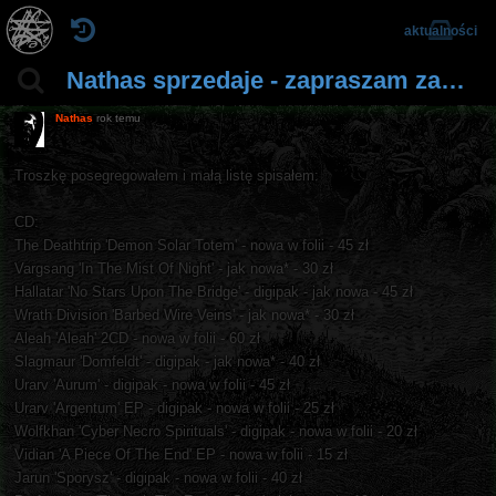
aktualności
Nathas sprzedaje - zapraszam zamożnych :P
Nathas
rok temu
Troszkę posegregowałem i małą listę spisałem:
CD:
The Deathtrip 'Demon Solar Totem' - nowa w folii - 45 zł
Vargsang 'In The Mist Of Night' - jak nowa* - 30 zł
Hallatar 'No Stars Upon The Bridge' - digipak - jak nowa - 45 zł
Wrath Division 'Barbed Wire Veins' - jak nowa* - 30 zł
Aleah 'Aleah' 2CD - nowa w folii - 60 zł
Slagmaur 'Domfeldt' - digipak - jak nowa* - 40 zł
Urarv 'Aurum' - digipak - nowa w folii - 45 zł
Urarv 'Argentum' EP - digipak - nowa w folii - 25 zł
Wolfkhan 'Cyber Necro Spirituals' - digipak - nowa w folii - 20 zł
Vidian 'A Piece Of The End' EP - nowa w folii - 15 zł
Jarun 'Sporysz' - digipak - nowa w folii - 40 zł