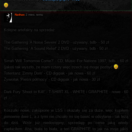
Nathas
2 mies. temu
Kolejne artefakty na sprzedaż:
The Gathering 'A Noise Severe' 2 DVD - używany, bdb- - 50 zł
The Gathering ' A Sound Relief' 2 DVD - używany, bdb - 50 zł
Sirrah 'Will Tomorrow Come?' - CD, Music For Nations 1997, bdb- - 60 zł
(jakoś tak wyszło, że mam cztery więc trzech się mogę pozbyć
)
Totentanz 'Zimny Dom' - CD digipak - jak nowa - 60 zł
Żywiołak 'Pieśni pół/nocy' - CD digipak - jak nowa - 30 zł
Dark Fury 'Shoot to Kill!' - T-SHIRT XL - WHITE i GRAPHITE - nowe - 60
zł
Koszulki nowe, zakupione w LSS i okazały się za duże, więc kupiłem
ponownie dwie L, a z tymi nie chciało mi się bawić w odsyłanie i tak leżą
do dziś. Wzór już niedostępny, sprzedaję po cenie jaką wtedy
zapłaciłem. Aha, biała to biała, a ten GRAPHITE to jak na moje jakiś