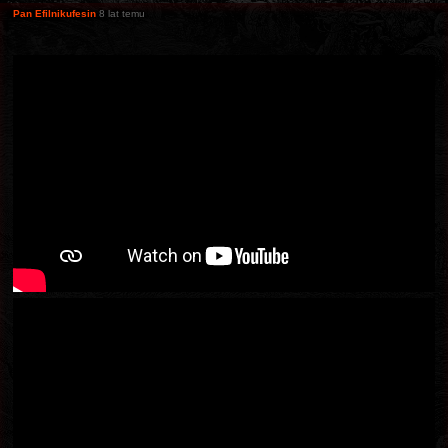
Pan Efilnikufesin
8 lat temu