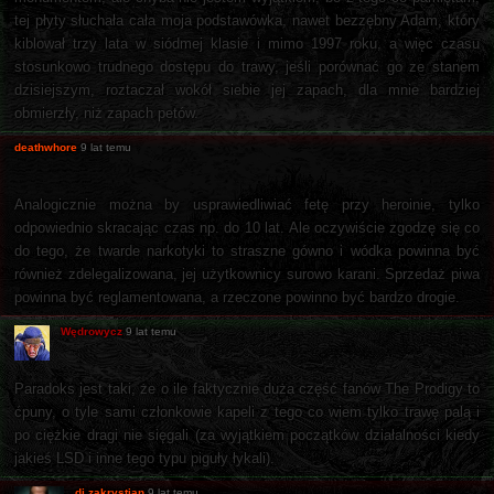
tej płyty słuchała cała moja podstawówka, nawet bezzębny Adam, który
kiblował trzy lata w siódmej klasie i mimo 1997 roku, a więc czasu
stosunkowo trudnego dostępu do trawy, jeśli porównać go ze stanem
dzisiejszym, roztaczał wokół siebie jej zapach, dla mnie bardziej
obmierzły, niż zapach petów.
deathwhore
9 lat temu
Analogicznie można by usprawiedliwiać fetę przy heroinie, tylko
odpowiednio skracając czas np. do 10 lat. Ale oczywiście zgodzę się co
do tego, że twarde narkotyki to straszne gówno i wódka powinna być
również zdelegalizowana, jej użytkownicy surowo karani. Sprzedaż piwa
powinna być reglamentowana, a rzeczone powinno być bardzo drogie.
Wędrowycz
9 lat temu
Paradoks jest taki, że o ile faktycznie duża część fanów The Prodigy to
ćpuny, o tyle sami członkowie kapeli z tego co wiem tylko trawę palą i
po ciężkie dragi nie sięgali (za wyjątkiem początków działalności kiedy
jakieś LSD i inne tego typu piguły łykali).
dj zakrystian
9 lat temu