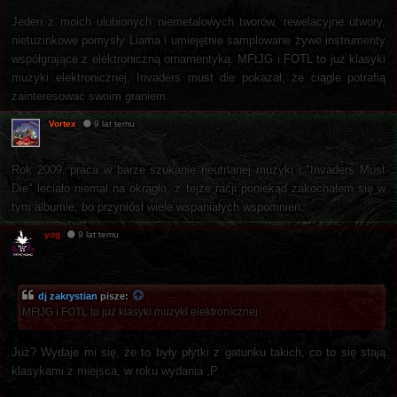
Jeden z moich ulubionych niemetalowych tworów, rewelacyjne utwory,
nietuzinkowe pomysły Liama i umiejętnie samplowane żywe instrumenty
współgrające z elektroniczną ornamentyką. MFtJG i FOTL to już klasyki
muzyki elektronicznej, Invaders must die pokazał, że ciągle potrafią
zainteresować swoim graniem.
Vortex
9 lat temu
Rok 2009, praca w barze szukanie neutrlanej muzyki i "Invaders Must
Die" leciało niemal na okrągło, z tejże racji poniekąd zakochałem się w
tym albumie, bo przyniósł wiele wspaniałych wspomnień.
yog
9 lat temu
dj zakrystian
pisze:
MFtJG i FOTL to już klasyki muzyki elektronicznej
Już? Wydaje mi się, że to były płytki z gatunku takich, co to się stają
klasykami z miejsca, w roku wydania ;P