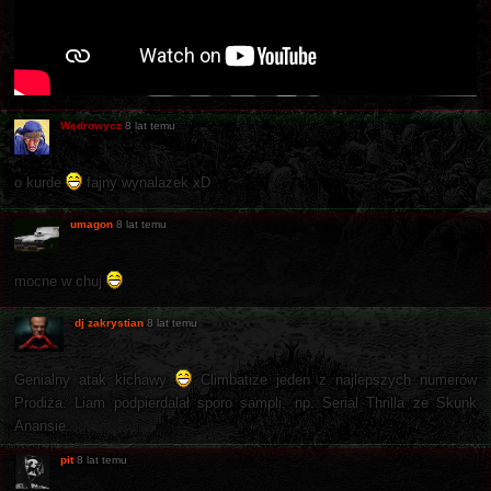
Wędrowycz
8 lat temu
o kurde
fajny wynalazek xD
umagon
8 lat temu
mocne w chuj
dj zakrystian
8 lat temu
Genialny atak kichawy
Climbatize jeden z najlepszych numerów
Prodiża. Liam podpierdalał sporo sampli, np. Serial Thrilla ze Skunk
Anansie.
pit
8 lat temu