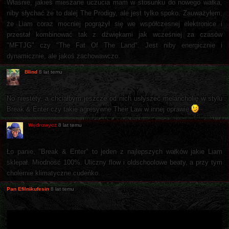
Właśnie, jakieś mieszane uczucia mam w stosunku do nowego wałka,
niby słychać że to dalej The Prodigy, ale jest tylko spoko. Zauważyłem,
że Liam coraz mocniej pogrążył się we współczesnej elektronice i
przestał kombinować tak z dźwiękami jak wcześniej za czasów
"MFTJG" czy "The Fat Of The Land". Jest niby energicznie i
dynamicznie, ale jakoś zachowawczo.
Blind
8 lat temu
No niestety, a chciałbym jeszcze od nich usłyszeć melancholię w stylu
Break & Enter czy takie agresywne Their Law w innej oprawie
Wędrowycz
8 lat temu
Ło panie, "Break & Enter" to jeden z najlepszych wałków jakie Liam
sklepał. Miodność 100%. Uliczny flow i oldschoolowe beaty, a przy tym
cholernie klimatyczne cudeńko.
Pan Efilnikufesin
8 lat temu