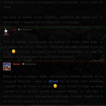
obsługa była już na tyle poirytowana ich zachowaniem, że nic z tym nie
zrobili.
Nie wiem ile prawdy w tym chodniku i platformie ale faktem jest, że
barierki były a nagrania nie ma wyłącznie z ich występu.
yog
8 lat temu
A no, że odjebać fuszerę mogli, nie wiedząc nic o tym, gdzie grają - to
nie wątpię, ale czy ich - mimo to - Riverside dało radę rozjebać to już nie
wiem
Brzmienie to jednak mocno nie-woodstockowe oni mają, nie
dziwota, że chujowe dęsy w takich okolicznościach.
Vortex
8 lat temu
Byłem na tym występie, wtedy zdecydowanie bardziej zależało mi na
koncercie Riverside i wiem co
@mork
ma na myśli, choć określenie
"rozjebał" nie do końca tu pasuje
Sam koncert Prodigy na długo
zostanie w mej pamięci przede wszystkim dlatego, że tylu ludzi w
jednym miejscu to już była naprawdę przesada, że jakąś tragedią się to
nie skończyło uważam za niesamowitego fuksa.