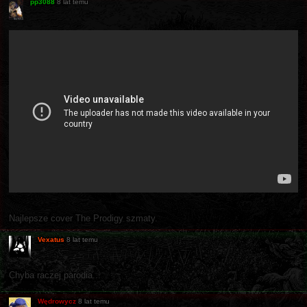
pp3088
8 lat temu
Najlepsze cover The Prodigy szmaty.
Vexatus
8 lat temu
Chyba raczej parodia...
Wędrowycz
8 lat temu