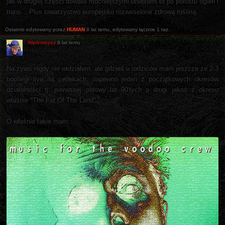
jak w drugiej części dowalili mocniejszymi utworami to po porostu ogień i
trans... Plus towarzystwo europejsko rozweselone zdrową rośliną.
Ostatnio edytowany przez
HUMAN
8 lat temu
, edytowany łącznie 1 raz.
Wędrowycz
8 lat temu
Na żywo nigdy nie widziałem, ale gdzieś u rodziców mam jeszcze ze 2-3
bootlegi live na cedekach, napewno jeden z początkowych okresów
działalności tj. pierwszej połowy lat 90'tych a drugi jakoś z okresu
właśnie "The Fat Of The Land".
O właśnie takie mam: