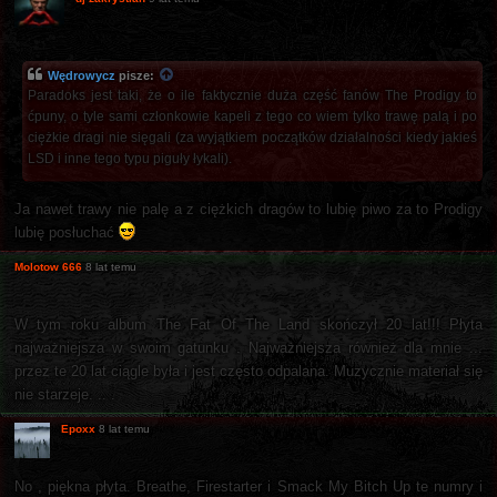
Wędrowycz
pisze:
Paradoks jest taki, że o ile faktycznie duża część fanów The Prodigy to
ćpuny, o tyle sami członkowie kapeli z tego co wiem tylko trawę palą i po
ciężkie dragi nie sięgali (za wyjątkiem początków działalności kiedy jakieś
LSD i inne tego typu piguły łykali).
Ja nawet trawy nie palę a z ciężkich dragów to lubię piwo za to Prodigy
lubię posłuchać
Molotow 666
8 lat temu
W tym roku album The Fat Of The Land skończył 20 lat!!! Płyta
najważniejsza w swoim gatunku . Najważniejsza również dla mnie ...
przez te 20 lat ciągle była i jest często odpalana. Muzycznie materiał się
nie starzeje. .. .
Epoxx
8 lat temu
No , piękna płyta. Breathe, Firestarter i Smack My Bitch Up te numry i