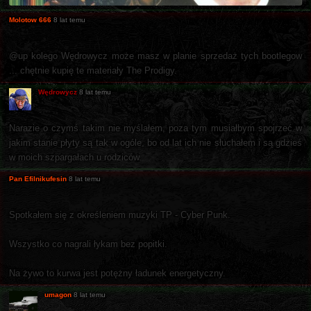
Molotow 666
8 lat temu
@up kolego Wędrowycz może masz w planie sprzedaż tych bootlegow
... chętnie kupię te materiały The Prodigy.
Wędrowycz
8 lat temu
Narazie o czymś takim nie myślałem, poza tym musiałbym spojrzeć w
jakim stanie płyty są tak w ogóle, bo od lat ich nie słuchałem i są gdzieś
w moich szpargałach u rodziców.
Pan Efilnikufesin
8 lat temu
Spotkałem się z określeniem muzyki TP - Cyber Punk.
Wszystko co nagrali łykam bez popitki.
Na żywo to kurwa jest potężny ładunek energetyczny.
umagon
8 lat temu