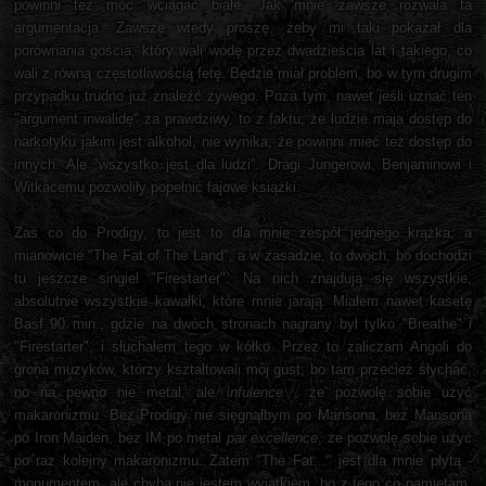
powinni tez móc wciągać białe. Jak mnie zawsze rozwala ta
argumentacja. Zawsze wtedy proszę, żeby mi taki pokazał dla
porównania gościa, który wali wódę przez dwadzieścia lat i takiego, co
wali z równą częstotliwością fetę. Będzie miał problem, bo w tym drugim
przypadku trudno już znaleźć żywego. Poza tym, nawet jeśli uznać ten
"argument inwalidę" za prawdziwy, to z faktu, że ludzie maja dostęp do
narkotyku jakim jest alkohol, nie wynika, że powinni mieć też dostęp do
innych. Ale "wszystko jest dla ludzi". Dragi Jungerowi, Benjaminowi i
Witkacemu pozwoliły popełnić fajowe książki.
Zaś co do Prodigy, to jest to dla mnie zespół jednego krążka, a
mianowicie "The Fat of The Land", a w zasadzie, to dwóch, bo dochodzi
tu jeszcze singiel "Firestarter". Na nich znajdują się wszystkie,
absolutnie wszystkie kawałki, które mnie jarają. Miałem nawet kasetę
Basf 90 min., gdzie na dwóch stronach nagrany był tylko "Breathe" i
"Firestarter", i słuchałem tego w kółko. Przez to zaliczam Angoli do
grona muzyków, którzy kształtowali mój gust, bo tam przecież słychać,
no na pewno nie metal, ale i
nfulence
, że pozwolę sobie użyć
makaronizmu. Bez Prodigy nie sięgnąłbym po Mansona, bez Mansona
po Iron Maiden, bez IM po metal
par excellence
, że pozwolę sobie użyć
po raz kolejny makaronizmu. Zatem "The Fat..." jest dla mnie płytą -
monumentem, ale chyba nie jestem wyjątkiem, bo z tego co pamiętam,