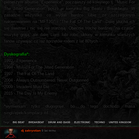
pierwszym albumie "Experience", począwszy od kolejnego tj. "Music For
The Jilted Generation" poszli w kierunku Big Beatu i Breakbeatu. W
zasadzie wszystko co wydali bardzo lubię, ze szczególnym
nakierowaniem na "MFTJG" i "The Fat Of The Land". Dalej słucha ich
się świetnie i nic się nie starzeją. Obecnie trochę bardziej "na czasie"
muzykę grają, ale dalej Liam lubi robić ukłony w kierunku starszych
fanów używając co raz sprzętów rodem z lat 80'tych.
Dyskografia*:
1992 - Experience
1994 - Music For The Jilted Generation
1997 - The Fat Of The Land
2004 - Always Outnumbered, Never Outgunned
2009 - Invaders Must Die
2015 - The Day Is My Enemy
*wymieniam tylko długograje, bo do tego dochodzi masa
singli/epek/kompilacji itd.
big beat
breakbeat
drum and bass
electronic
techno
united kingdom
Tagi:
dj zakrystian
9 lat temu