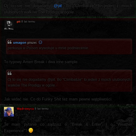
Oj to się nie dogadamy
@pit
. Bo "Climbatize" to jeden z moich
ulubionych wałków The Prodigy w ogóle.
pit
8 lat temu
umagon
pisze:
perkusja w Poison wywołuje u mnie podniecenie.
To typowy Amen Break i dwa inne sample.
Oj to się nie dogadamy @pit. Bo "Climbatize" to jeden z moich ulubionych
wałków The Prodigy w ogóle.
Jak widać nie. Co do Funky Shit też mam pewne wątpliwości.
Wędrowycz
8 lat temu
To mam pytanie co sądzisz o "Break & Enter" i o "Weather
Experience"?