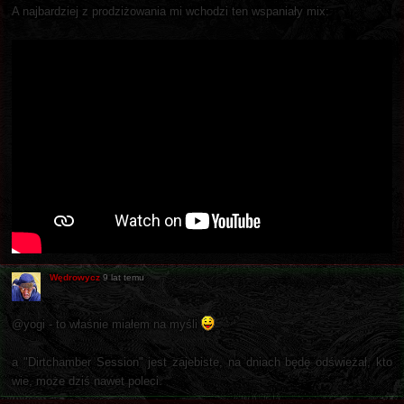
A najbardziej z prodziżowania mi wchodzi ten wspaniały mix:
Wędrowycz
9 lat temu
@yogi - to właśnie miałem na myśli
a "Dirtchamber Session" jest zajebiste, na dniach będę odświeżał, kto
wie, może dziś nawet poleci.