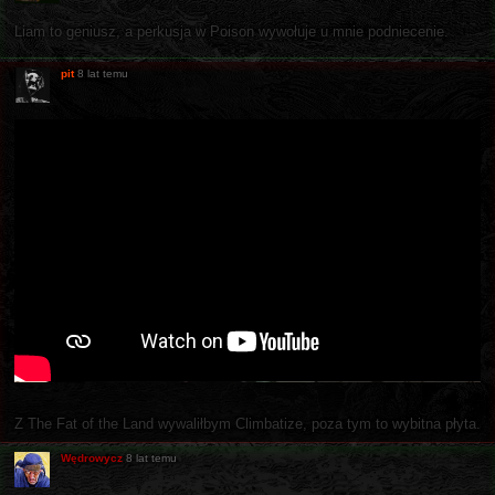
Liam to geniusz, a perkusja w Poison wywołuje u mnie podniecenie.
pit
8 lat temu
Z The Fat of the Land wywaliłbym Climbatize, poza tym to wybitna płyta.
Wędrowycz
8 lat temu