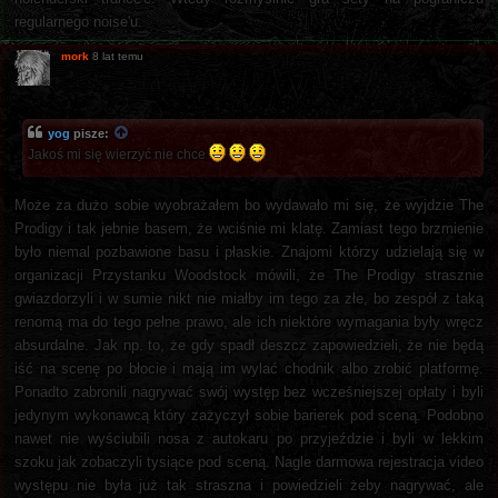
regularnego noise'u.
mork
8 lat temu
yog
pisze:
Jakoś mi się wierzyć nie chce
Może za dużo sobie wyobrażałem bo wydawało mi się, że wyjdzie The
Prodigy i tak jebnie basem, że wciśnie mi klatę. Zamiast tego brzmienie
było niemal pozbawione basu i płaskie. Znajomi którzy udzielają się w
organizacji Przystanku Woodstock mówili, że The Prodigy strasznie
gwiazdorzyli i w sumie nikt nie miałby im tego za złe, bo zespół z taką
renomą ma do tego pełne prawo, ale ich niektóre wymagania były wręcz
absurdalne. Jak np. to, że gdy spadł deszcz zapowiedzieli, że nie będą
iść na scenę po błocie i mają im wylać chodnik albo zrobić platformę.
Ponadto zabronili nagrywać swój występ bez wcześniejszej opłaty i byli
jedynym wykonawcą który zażyczył sobie barierek pod sceną. Podobno
nawet nie wyściubili nosa z autokaru po przyjeździe i byli w lekkim
szoku jak zobaczyli tysiące pod sceną. Nagle darmowa rejestracja video
występu nie była już tak straszna i powiedzieli żeby nagrywać, ale