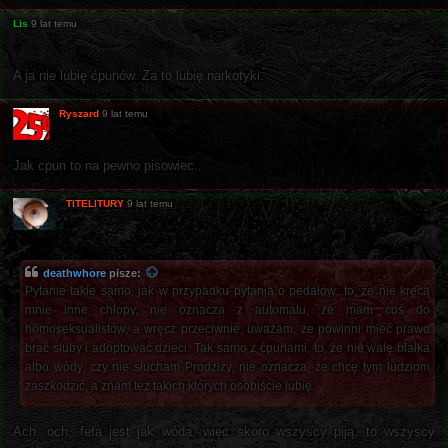
Lis
9 lat temu
A ja nie lubię ćpunów. Za to lubię narkotyki.
Ryszard
9 lat temu
Jak cpun to na pewno pisowiec...
TITELITURY
9 lat temu
deathwhore
pisze:
Pytanie takie samo, jak w przypadku pytania o pedałów: to, że nie kręcą
mnie inne chłopy, nie oznacza z automatu, że mam coś do
homoseksualistów, a wręcz przeciwnie, uważam, że powinni mieć prawo
brać śluby i adoptować dzieci. Tak samo z ćpunami, to, że nie walę białka
albo wódy, czy nie słucham Prodziży, nie oznacza, że chcę tym ludziom
zaszkodzić, a znam też takich których osobiście lubię.
Ach, och, feta jest jak wóda, więc skoro wszyscy piją, to wszyscy