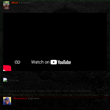
Blind
8 lat temu
Premiera w listopadzie, nowy track fajny, choć bez rozjebania.
Wędrowycz
8 lat temu