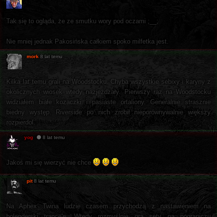
Tak się to ogląda, że ze smutku wory pod oczami ;__;
Nie mniej jednak Pakosińska całkiem spoko milfetka jest.
mork
8 lat temu
Kilka lat temu grali na Woodstocku. Chyba wszystkie sebixy i karyny z
okolicznych wiosek wtedy nazjeżdżały. Pierwszy raz na Woodstocku
widziałem białe kozaczki i pasiaste ortaliony. Generalnie strasznie
biedny występ. Riverside po nich zrobił nieporównywalnie większy
rozpierdol.
yog
8 lat temu
Jakoś mi się wierzyć nie chce
pit
8 lat temu
Na Aphex Twina ludzie czasem przychodzą z nastawieniem na
holenderski trance'e. Wtedy rozmyślnie gra sety na pograniczu