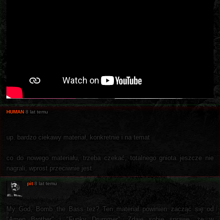
HUMAN
8 lat temu
up. bardzo ciekawy materiał, konkretnie i na temat
co do nowego materiału, trzeba czekać, totalnego gniota jeszcze nie
nagrali, wprost przeciwnie jest
pit
8 lat temu
My God, Bomb the Bass też? Ten materiał powinien zacząć się od
"Amen Brother" i "Funky Drummer". Zdaję sobie sprawę, że w