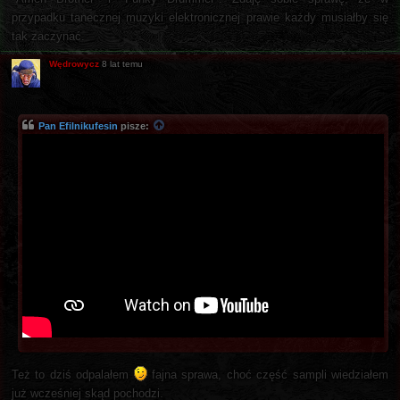
przypadku tanecznej muzyki elektronicznej prawie każdy musiałby się
tak zaczynać.
Wędrowycz
8 lat temu
Pan Efilnikufesin
pisze:
Też to dziś odpalałem
fajna sprawa, choć część sampli wiedziałem
już wcześniej skąd pochodzi.