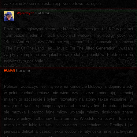
za kolejne 20 się nie zestarzeją. Koncertowo też ogień.
Wędrowycz
8 lat temu
Poza tymi singlowymi hiciorami, które wymieniłeś jest też KO w postaci
"Climbatize", jeden z moich ulubionych wałków The Prodigy obok np.
"Break And Enter" czy "Weather Experience". Tak naprawdę to zarówno
"The Fat Of The Land" jak i "Music For The Jilted Generation" uważam
za płyty kompletne bez jakichkolwiek słabych punktów. Elektronika na
najwyższym poziomie.
HUMAN
8 lat temu
Polecam zobaczyć live, najlepiej na koncercie klubowym, dopiero wtedy
w pełni słuchać geniusz, nie wiem czy jeszcze koncertują, niemniej
miałem to szczęście i byłem rozwalony na atomy także wizualnie. W
miarę możliwości spróbuje nabyć na cd ich sety z live, bo potrafią bawić
się muzyka i bardzo fajne miksy wplatają między doskonale znane
utwory z pełnych albumów. Lata temu na Woodstocku rozwalili totalnie,
mimo że nie lubię festiwali na powietrzu, pojechałem na Prodigy i już
pierwsza delikatna część, lekko cudownie latynoska mnie zachwyciła