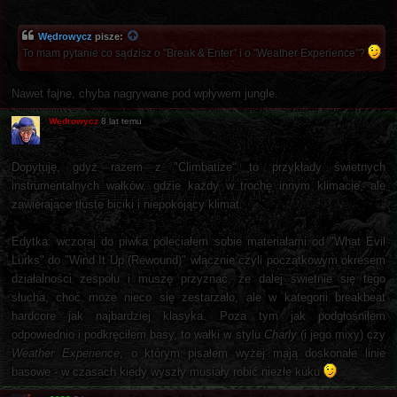
Wędrowycz
pisze:
To mam pytanie co sądzisz o "Break & Enter" i o "Weather Experience"?
Nawet fajne, chyba nagrywane pod wpływem jungle.
Wędrowycz
8 lat temu
Dopytuję, gdyż razem z "Climbatize" to przykłady świetnych
instrumentalnych wałków, gdzie każdy w trochę innym klimacie, ale
zawierające tłuste biciki i niepokojący klimat.
Edytka: wczoraj do piwka poleciałem sobie materiałami od "What Evil
Lurks" do "Wind It Up (Rewound)" włącznie czyli początkowym okresem
działalności zespołu i muszę przyznać, że dalej świetnie się tego
słucha, choć może nieco się zestarzało, ale w kategorii breakbeat
hardcore jak najbardziej klasyka. Poza tym jak podgłośniłem
odpowiednio i podkręciłem basy, to wałki w stylu
Charly
(i jego mixy) czy
Weather Experience
, o którym pisałem wyżej mają doskonałe linie
basowe - w czasach kiedy wyszły musiały robić niezłe kuku