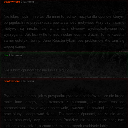
deathwhore
9 lat temu
Nie lubię, nudzi mnie to. Dla mnie to jednak muzyka dla ćpunów, którym
po pigułach nie przeszkadza powtarzalność motywów. Przy czym same
motywy są niezłe, ale w ramach utworów wyeksploatowane do
wyrzygania. Jak leci w tle to niech sobie leci, nie drażni. To nie kwestia
samej estetyki, bo np. Juno Reactor łykam bez problemów. Ale tam się
więcej dzieje.
Lis
9 lat temu
Nie lubisz ćpunów czy nie lubisz piguł?
deathwhore
9 lat temu
Pytanie takie samo, jak w przypadku pytania o pedałów: to, że nie kręcą
mnie inne chłopy, nie oznacza z automatu, że mam coś do
homoseksualistów, a wręcz przeciwnie, uważam, że powinni mieć prawo
brać śluby i adoptować dzieci. Tak samo z ćpunami, to, że nie walę
białka albo wódy, czy nie słucham Prodziży, nie oznacza, że chcę tym
ludziom zaszkodzić, a znam też takich których osobiście lubię.