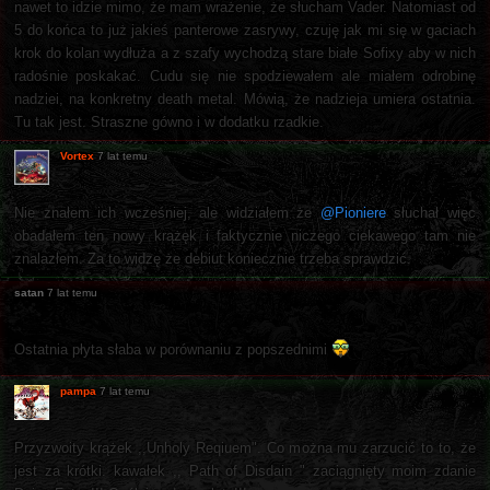
nawet to idzie mimo, że mam wrażenie, że słucham Vader. Natomiast od
5 do końca to już jakieś panterowe zasrywy, czuję jak mi się w gaciach
krok do kolan wydłuża a z szafy wychodzą stare białe Sofixy aby w nich
radośnie poskakać. Cudu się nie spodziewałem ale miałem odrobinę
nadziei, na konkretny death metal. Mówią, że nadzieja umiera ostatnia.
Tu tak jest. Straszne gówno i w dodatku rzadkie.
Vortex
7 lat temu
Nie znałem ich wcześniej, ale widziałem że
@Pioniere
słuchał więc
obadałem ten nowy krążęk i faktycznie niczego ciekawego tam nie
znalazłem. Za to widzę że debiut koniecznie trzeba sprawdzić.
satan
7 lat temu
Ostatnia płyta słaba w porównaniu z popszednimi
pampa
7 lat temu
Przyzwoity krążek ,,Unholy Reqiuem". Co można mu zarzucić to to, że
jest za krótki. kawałek ,, Path of Disdain " zaciągnięty moim zdanie