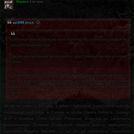
Pioniere
9 lat temu
pp3088
pisze:
1000 kopii debiutu rozeszło się w mgnieniu oka a label nie odważył się
wypuścić drugiego rzutu.
Jak się okazało powód był prozaiczny, gdyż Drowned wkrótce przestała
istnieć.
Z perspektywy czasu wygląda na to, że gdyby zdecydowali się wypuścić
drugi rzut to mogli by dużo dłużej istnieć. No ale cóz, pewnie właścicielem
wytwórni był jakiś przygłup, który zamiast promocją zajmował się ćpaniem
dragów.
Wcale nie żaden to przygłup, a jeden z najbardziej zasłużonych ludzi dla
metalowego podziemia w Europie w osobie Dave'a Rotten'a, znanego
m.in. z Avulsed, Christ Denied, Putrevore, który tuż po zamknięciu
wspomnianego Drowned Productions otwiera koleiną wiekopomną
wytwórnię Repulse Records, a tuż po jej zamknięciu, uruchamia