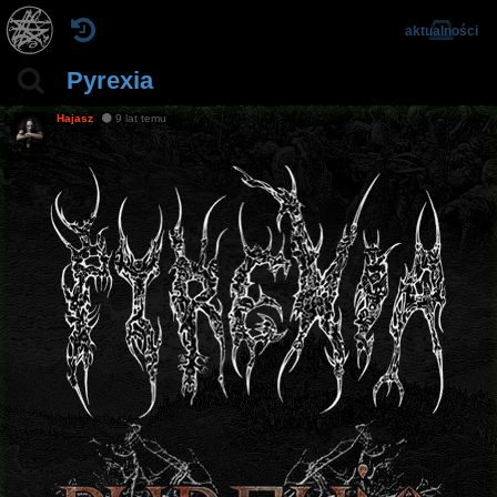
aktualności
Pyrexia
Hajasz
9 lat temu