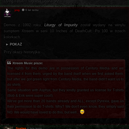
Dying Fetus!!! Ogólnie udana płyta!!!
yog
6 lat temu
Demos z 1992 roku,
Liturgy of Impurity
został wydany na winylu
sumptem Xtreem w serii 10 Inches of DeathCult. Po 100 w trzech
kolorkach.
► POKAŻ
Przy okazji historyjka:
Xtreem Music pisze:
The rights for this demo are in possession of Century Media and we
licensed it from them, urged by the band itself when we first asked them,
but after we got green light from Century Media, the band didn't want us to
do shirts.
Same situation with Asphyx, but they kindly granted us license for T-shirts
(Bob & Erik were super cool!).
We've got more than 20 bands already and ALL, except Pyrexia, gave us
their permission to do T-shirts. Why? We don't even know, they simply said
NO. We would have loved to do this, but well...
Szajtan
4 lata temu