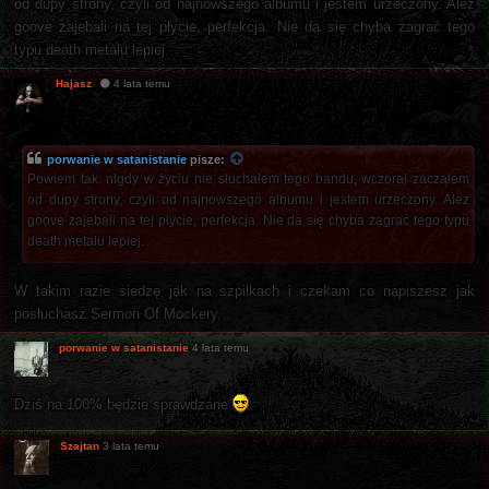
od dupy strony, czyli od najnowszego albumu i jestem urzeczony. Alez
goove zajebali na tej płycie, perfekcja. Nie da się chyba zagrać tego
typu death metalu lepiej.
Hajasz
4 lata temu
porwanie w satanistanie
pisze:
Powiem tak: nigdy w życiu nie słuchałem tego bandu, wczoraj zacząłem
od dupy strony, czyli od najnowszego albumu i jestem urzeczony. Alez
goove zajebali na tej płycie, perfekcja. Nie da się chyba zagrać tego typu
death metalu lepiej.
W takim razie siedzę jak na szpilkach i czekam co napiszesz jak
posłuchasz Sermon Of Mockery.
porwanie w satanistanie
4 lata temu
Dziś na 100% będzie sprawdzane
Szajtan
3 lata temu