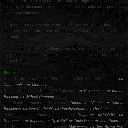
zarzut, że to bardzo dobra kopia Morbid Angel z Domination. Nad
pozostałymi albumami należy spuścić zasłonę milczenia, gdyż były
zwyczajnie słabiutkie.
Do dzisiaj pierwsze wydanie Sermon Of Mockery to istny biały kruk a
jego ceny należą do obłędnych (jak i wszystkie płyty, które wydała
Drowned).
Na szczęście w 2015 roku album wznowiła Century Media wydając go w
oryginalnej nieremasterowanej wersji z bonusami w postaci kultowego
demo i EP'ki.
Skład:
Chris Basile - Bass (1991-1995), Guitars (1995-1999, 2001-present)
ex-
Catastrophic, ex-Mortuary
Shaun Kennedy - Bass (2012-present)
ex-Revenance, ex-Internal
Bleeding, ex-Without Remorse
Jim Beach - Vocals (2016-present)
Tomorrow's Victim, ex-Thirteen
Bloodlines, ex-Ever Forthright, ex-Punchyourface, ex-The Ashes
Matt Johnson - Drums (2024-present)
Gorgatron, ex-WWJD, ex-
Rottenness, ex-Imperion, ex-Split Soil, ex-Triple Deke, ex-Zero Place
Ron Kachnic - Guitars (2024-present)
Malignancy, ex-Dirty Brown Eye,