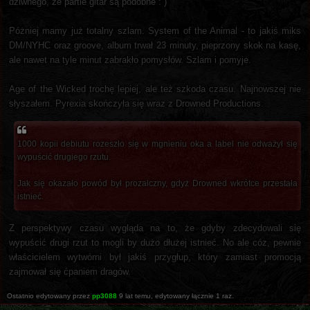
dziwnego, że partie gitar są podobne : )
Póżniej mamy już totalny szlam. System of the Animal - to jakiś miks
DM/NYHC oraz groove, album trwał 23 minuty, pieprzony skok na kasę,
ale nawet na tyle minut zabrakło pomysłów. Szlam i pomyje.
Age of the Wicked trochę lepiej, ale też szkoda czasu. Najnowszej nie
słyszałem. Pyrexia skończyła się wraz z Drowned Productions.
1000 kopii debiutu rozeszło się w mgnieniu oka a label nie odważył się
wypuścić drugiego rzutu.
Jak się okazało powód był prozaiczny, gdyż Drowned wkrótce przestała
istnieć.
Z perspektywy czasu wygląda na to, że gdyby zdecydowali się
wypuścić drugi rzut to mogli by dużo dłużej istnieć. No ale cóz, pewnie
właścicielem wytwórni był jakiś przygłup, który zamiast promocją
zajmował się ćpaniem dragów.
Ostatnio edytowany przez
pp3088
9 lat temu
, edytowany łącznie 1 raz.