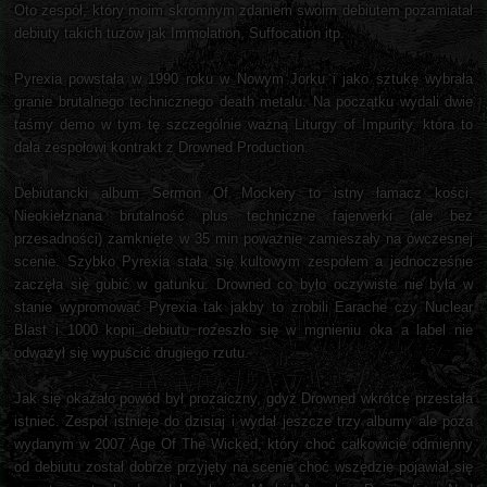
Oto zespół, który moim skromnym zdaniem swoim debiutem pozamiatał
debiuty takich tuzów jak Immolation, Suffocation itp.
Pyrexia powstała w 1990 roku w Nowym Jorku i jako sztukę wybrała
granie brutalnego technicznego death metalu. Na początku wydali dwie
taśmy demo w tym tę szczególnie ważną Liturgy of Impurity, która to
dała zespołowi kontrakt z Drowned Production.
Debiutancki album Sermon Of Mockery to istny łamacz kości.
Nieokiełznana brutalność plus techniczne fajerwerki (ale bez
przesadności) zamknięte w 35 min poważnie zamieszały na ówczesnej
scenie. Szybko Pyrexia stała się kultowym zespołem a jednocześnie
zaczęła się gubić w gatunku. Drowned co było oczywiste nie była w
stanie wypromować Pyrexia tak jakby to zrobili Earache czy Nuclear
Blast i 1000 kopii debiutu rozeszło się w mgnieniu oka a label nie
odważył się wypuścić drugiego rzutu.
Jak się okazało powód był prozaiczny, gdyż Drowned wkrótce przestała
istnieć. Zespół istnieje do dzisiaj i wydał jeszcze trzy albumy ale poza
wydanym w 2007 Age Of The Wicked, który choć całkowicie odmienny
od debiutu został dobrze przyjęty na scenie choć wszędzie pojawiał się