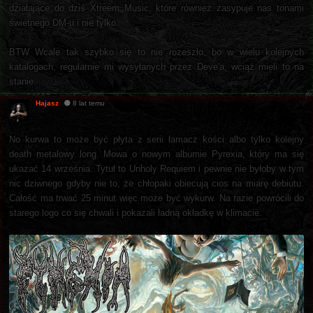
działające do dziś Xtreem Music, które również zasypuje nas tonami
świetnego DM-u i nie tylko.
BTW Wcale tak szybko się to nie rozeszło, bo w wielu kolejnych
katalogach, regularnie mi wysyłanych przez Deve'a, wciąż mieli to na
stanie.
Hajasz
8 lat temu
No kurwa to może być płyta z serii łamacz kości albo tylko kolejny
death metalowy long. Mowa o nowym albumie Pyrexia, który ma się
ukazać 14 września. Tytuł to Unholy Requiem i pewnie nie byłoby w tym
nic dziwnego gdyby nie to, że chłopaki obiecują cios na miarę debiutu.
Całość ma trwać 25 minut więc może być wykurw. Na razie powrócili do
starego logo co się chwali i pokazali ładną okładkę w klimacie.