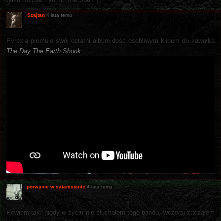
Szajtan
4 lata temu
Pyrexia promuje swój ostatni album dość osobliwym klipem do kawałka
The Day The Earth Shook
.
porwanie w satanistanie
4 lata temu
Powiem tak: nigdy w życiu nie słuchałem tego bandu, wczoraj zacząłem