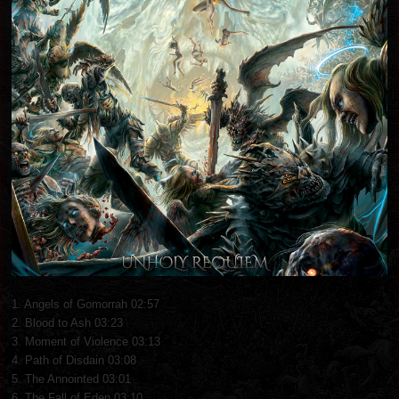
1. Angels of Gomorrah 02:57
2. Blood to Ash 03:23
3. Moment of Violence 03:13
4. Path of Disdain 03:08
5. The Annointed 03:01
6. The Fall of Eden 03:10