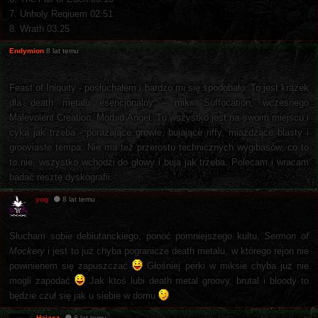
7. Unholy Reqiuem 02:51
8. Wrath 03:25
Endymion
8 lat temu
Feast of Iniquity - posłuchałem i bardzo mi się spodobało. To jest krążek
dla death metalu esencjonalny - miks Suffocation, wczesnego
Malevolent Creation, Morbid Angel. Tu wszystko jest na swoim miejscu i
cyka jak trzeba - porażające growle, bujające riffy, miażdżące blasty i
grooviaste tempa. Nie ma też przerostu technicznych wygibasów, co to
to nie, wszystko wchodzi do głowy i buja jak trzeba. Polecam i wracam
badać resztę dyskografii.
yog
8 lat temu
Słucham sobie debiutanckiego, ponoć pomniejszego kultu,
Sermon of
Mockery
i jest to już chyba pogranicze death metalu, w którego rejon nie
powinienem się zapuszczać
Głośniej perki w miksie chyba już nie
mogli zapodać
Jak ktoś lubi death metal groovy, brutal i bloody to
będzie czuł się jak u siebie w domu
Hajasz
8 lat temu