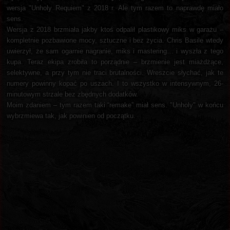
wersja "Unholy Requiem" z 2018 r. Ale tym razem to naprawdę miało
sens.
Wersja z 2018 brzmiała jakby ktoś odpalił plastikowy miks w garażu –
kompletnie pozbawione mocy, sztuczne i bez życia. Chris Basile wtedy
uwierzył, że sam ogarnie nagranie, miks i mastering… i wyszła z tego
kupa. Teraz ekipa zrobiła to porządnie – brzmienie jest miażdżące,
selektywne, a przy tym nie traci brutalności. Wreszcie słychać, jak te
numery powinny kopać po uszach. I to wszystko w intensywnym, 26-
minutowym strzale bez zbędnych dodatków.
Moim zdaniem – tym razem taki “remake” miał sens. "Unholy" w końcu
wybrzmiewa tak, jak powinien od początku.