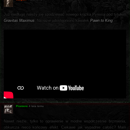
Już niedługo należy się spodziewać nowego krążka Pyrexia pod tytułem
Gravitas Maximus
. Na razie udostępniono kawałek
Pawn to King
.
Pioniere
4 lata temu
Nawet nieźle, tylko to oprawienie w modne współcześnie brzmienia,
obkurcza nieco końcowy efekt. Ciekawe jak wypadnie całość? Mam