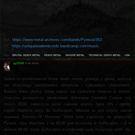
MA:
https://www.metal-archives.com/bands/Pyrexia/363
BC:
https://uniqueleaderrecords.bandcamp.com/music
brutal death metal
death metal
groove metal
technical death metal
usa
Tagi:
pp3088
9 lat temu
Debiut to przedstawiciel brutal death metalu granego z głową, jeszcze
nie skażonego pierdyliardem łamańców i całkowitym chamstwem.
Bardzo dobra płytka, której należy się zasłużone miejsce w historii.
Znacznie przewyższa jakiekolwiek dokonanie Cannibal Corpse czy
innych BDM, zwłaszcza przez ciekawe aranże, fajne riffy i ogólny
ciężar. Najbliżej temu do Suffocation. Właśnie to jest częsty zarzut
stawiany Sermon Of Mockery. Wiele ludzi zapomina, że gitarzysta
Pyrexii - Guy Marchais z lat 90-95 grał wcześniej w Suffocation. I to w
okresie 88-90, kiedy Suffocation kształtowało swój muzyczny profil. Nic