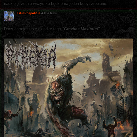
nadzieję, że nie wszystko będzie na jeden kopyt zrobione.
EdusPospolitus
4 lata temu
Dorzucam jeszcze okładkę tego
"Gravitas Maximus"