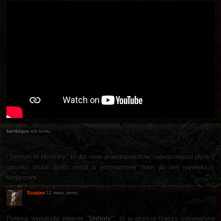
bartbigos
rok temu
"Sermon of Mockery" to dla mnie prawdopodobnie najważniejsza płyta z
gatunku brutal death metal a przynajmniej mam do niej największy
sentyment.
Szajtan
11 mies. temu
Pyrexia wypuściła właśnie
"Unholy"
, to w gruncie rzeczy odświeżona