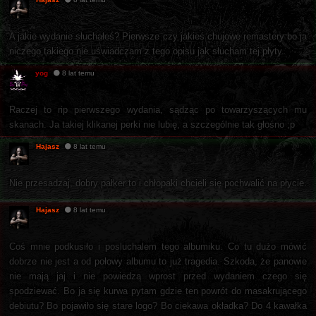
A jakie wydanie słuchałeś? Pierwsze czy jakieś chujowe remastery bo ja
niczego takiego nie uświadczam z tego opisu jak słucham tej płyty.
yog
8 lat temu
Raczej to rip pierwszego wydania, sądząc po towarzyszących mu
skanach. Ja takiej klikanej perki nie lubię, a szczególnie tak głośno ;p
Hajasz
8 lat temu
Nie przesadzaj, dobry pałker to i chłopaki chcieli się pochwalić na płycie.
Hajasz
8 lat temu
Coś mnie podkusiło i posluchalem tego albumiku. Co tu dużo mówić
dobrze nie jest a od połowy albumu to już tragedia. Szkoda, że panowie
nie mają jaj i nie powiedzą wprost przed wydaniem czego się
spodziewać. Bo ja się kurwa pytam gdzie ten powrót do masakrującego
debiutu? Bo pojawiło się stare logo? Bo ciekawa okładka? Do 4 kawałka