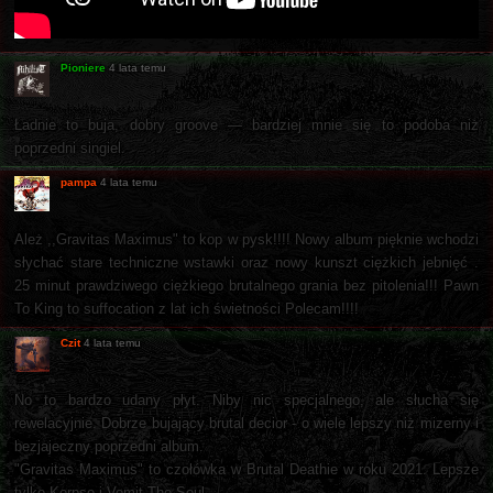
Pioniere
4 lata temu
Ładnie to buja, dobry groove — bardziej mnie się to podoba niż
poprzedni singiel.
pampa
4 lata temu
Ależ ,,Gravitas Maximus" to kop w pysk!!!! Nowy album pięknie wchodzi
słychać stare techniczne wstawki oraz nowy kunszt ciężkich jebnięć .
25 minut prawdziwego ciężkiego brutalnego grania bez pitolenia!!! Pawn
To King to suffocation z lat ich świetności Polecam!!!!
Czit
4 lata temu
No to bardzo udany płyt. Niby nic specjalnego, ale słucha się
rewelacyjnie. Dobrze bujający brutal decior - o wiele lepszy niż mizerny i
bezjajeczny poprzedni album.
"Gravitas Maximus" to czołówka w Brutal Deathie w roku 2021. Lepsze
tylko Korpse i Vomit The Soul.