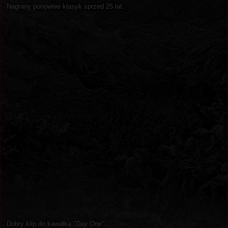
Nagrany ponownie klasyk sprzed 25 lat.
Dobry klip do kawałka
"Day One"
.