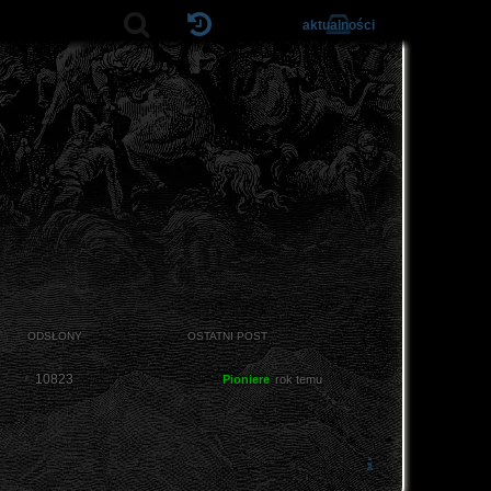
aktualności
ODSŁONY
OSTATNI POST
10823
Pioniere
rok temu