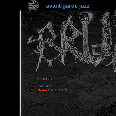
avant-garde jazz
TEMATY: 1
Painkiller
Hajasz
8 lat temu
40