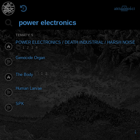
aktualności
power electronics
TEMATY: 5
POWER ELECTRONICS / DEATH INDUSTRIAL / HARSH NOISE
1
2
3
4
Genocide Organ
1
2
The Body
Human Larvae
SPK