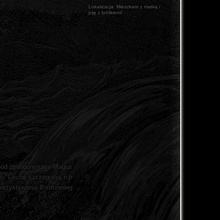
Lokalizacja:
Mieszkam z matką i
piję z królikiem!
ę pod pseudonimami Magus
łu. Cechą szczególną ich
korzystywania 8-strunowej