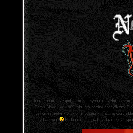
Necromantia to zespół, którego chyba nie trzeba nikomu 
i Baron Blood i od 1989 roku gra bardzo specyficzny Bl
muzyki jest jedyny w swoim rodzaju klimat, na który skła
gitary basowej.
Na koncie mają cztery duże płyty i sp