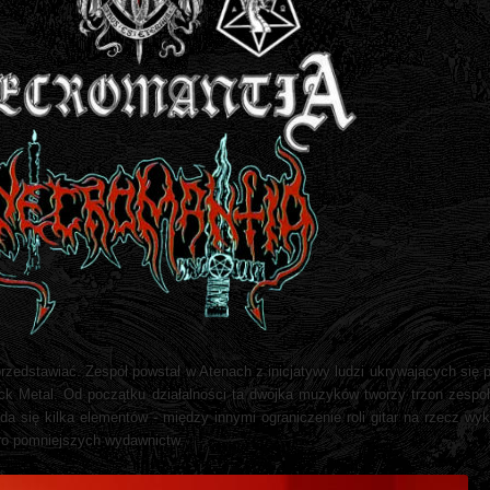
przedstawiać. Zespół powstał w Atenach z inicjatywy ludzi ukrywających si
ack Metal. Od początku działalności ta dwójka muzyków tworzy trzon zespo
da się kilka elementów - między innymi ograniczenie roli gitar na rzecz wy
oro pomniejszych wydawnictw.