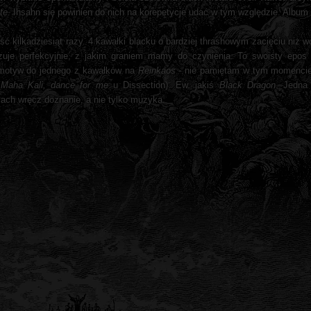
te
. Ihsahn się powinien do nich na korepetycje udać w tym względzie. Album 
ć kilkadziesiąt razy. 4 kawałki blacku o bardziej thrashowym zacięciu niż 
zuje perfekcyjnie, z jakim graniem mamy do czynienia. To swoisty epos 
motyw do jednego z kawałków na
Reinkaos
- nie pamiętam w tym momencie d
z
Maha Kali, dance for me
u Dissection). Ew. jakiś
Black Dragon
. Jedna
iach wręcz doznanie, a nie tylko muzyka.