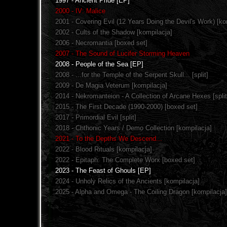
1997 - Ancient Pride [EP]
2000 - IV: Malice
2001 - Covering Evil (12 Years Doing the Devil's Work) [ko
2002 - Cults of the Shadow [kompilacja]
2006 - Necromantia [boxed set]
2007 - The Sound of Lucifer Storming Heaven
2008 - People of the Sea [EP]
2008 - ...for the Temple of the Serpent Skull... [split]
2009 - De Magia Veterum [kompilacja]
2014 - Nekromanteion - A Collection of Arcane Hexes [split
2015 - The First Decade (1990-2000) [boxed set]
2017 - Primordial Evil [split]
2018 - Chthonic Years / Demo Collection [kompilacja]
2021 - To the Depths We Descend...
2022 - Blood Rituals [kompilacja]
2022 - Epitaph: The Complete Worx [boxed set]
2023 - The Feast of Ghouls [EP]
2024 - Unholy Relics of the Ancients [kompilacja]
2025 - Alpha and Omega - The Coiling Dragon [kompilacja]