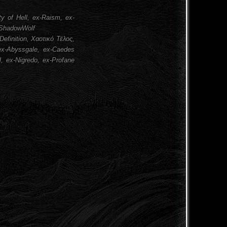
y of Hell, ex-Raism, ex-
e ShadowWolf
finition, Χαοτικό Τέλος,
 ex-Abyssgale, ex-Caedes
, ex-Nigredo, ex-Profane