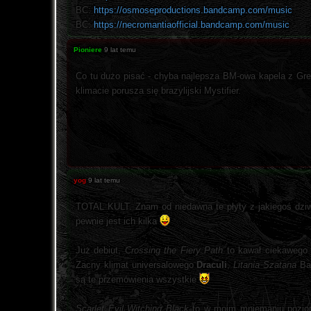
BC:
https://osmoseproductions.bandcamp.com/music
BC:
https://necromantiaofficial.bandcamp.com/music
Pioniere
9 lat temu
Co tu dużo pisać - chyba najlepsza BM-owa kapela z Gre
klimacie porusza się brazylijski Mystifier.
yog
9 lat temu
TOTAL KULT. Znam od niedawna te płyty z jakiegoś dziw
pewnie jest ich kilka
Już debiut,
Crossing the Fiery Path
to kawał ciekawego 
Zacny klimat universalowego
Draculi
,
Litania Szatana
Bau
są te przemówienia wszystkie
Scarlet Evil Witching Black
to w moim mniemaniu poziom 