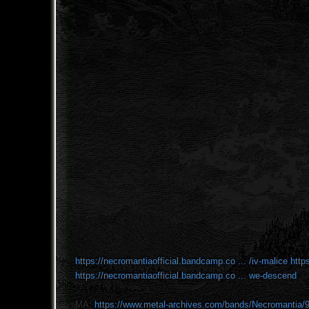
https://necromantiaofficial.bandcamp.co ... /iv-malice
http
https://necromantiaofficial.bandcamp.co ... we-descend
MA:
https://www.metal-archives.com/bands/Necromantia/