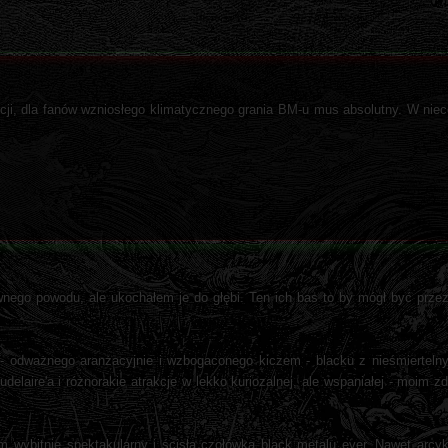
cji, dla fanów wzniosłego klimatycznego grania BM-u mus absolutny. W nie
nego powodu, ale ukochałem je do głębi. Ten ich bas to by mógł być prz
- odważnego aranżacyjnie i wzbogaconego kiczem - blacku z nieśmierteln
delaire'a i różnorakie atrakcje w lekko kuriozalnej, ale wspaniałej - moim zd
wybitnie spektakularny i ścisła czołówka black metalu ever. Nawet arcy