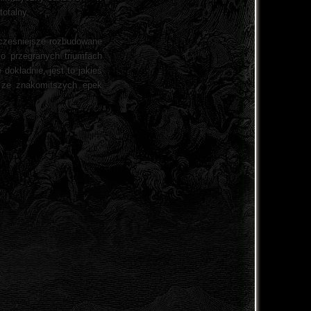
totalny.
wcześniejsze rozbudowane
o przegranych triumfach
okładnie, jest to jakieś
 ze znakomitszych epek