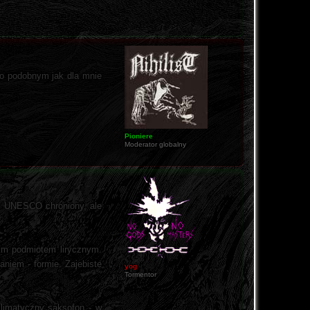
co podobnym jak dla mnie
Pioniere
Moderator globalny
ez UNESCO chroniony, ale
ym podmiotem lirycznym.
aniem - formie. Zajebiste
yog
Tormentor
klimatyczny saksofon - w