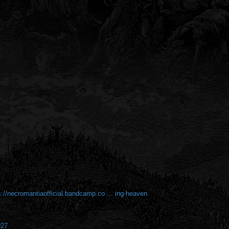
s://necromantiaofficial.bandcamp.co ... ing-heaven
927