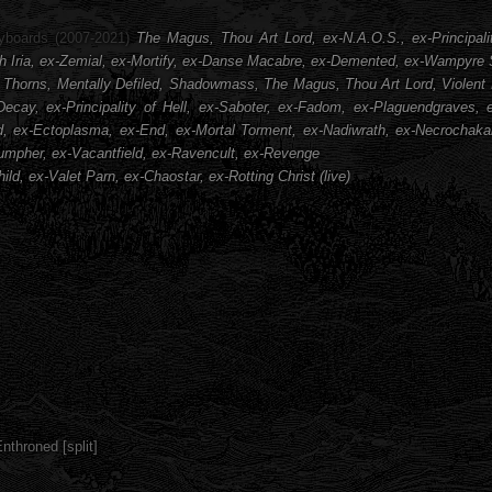
yboards (2007-2021)
The Magus, Thou Art Lord, ex-N.A.O.S., ex-Principalit
oth Iria, ex-Zemial, ex-Mortify, ex-Danse Macabre, ex-Demented, ex-Wampyr
horns, Mentally Defiled, Shadowmass, The Magus, Thou Art Lord, Violent De
 Decay, ex-Principality of Hell, ex-Saboter, ex-Fadom, ex-Plaguendgraves,
 ex-Ectoplasma, ex-End, ex-Mortal Torment, ex-Nadiwrath, ex-Necrochakal
iumpher, ex-Vacantfield, ex-Ravencult, ex-Revenge
hild, ex-Valet Parn, ex-Chaostar, ex-Rotting Christ (live)
nthroned [split]