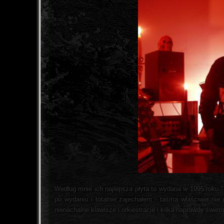
Według mnie ich najlepsza płyta to wydana w 1995 roku "
po wydaniu i totalnie zajechałem - taśma właściwie nie
nienachalne klawisze i orkiestracje i kilka naprawdę świe