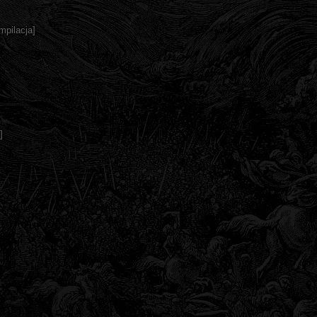
mpilacja]
]