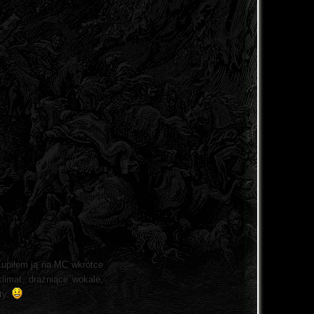
 Kupiłem ją na MC wkrótce
limat, drażniące wokale,
ty.