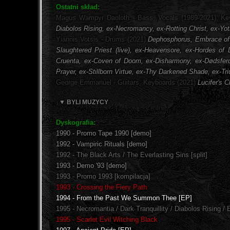
Ostatni skład:
Magus Wampyr Daoloth - Bass, Vocals (1989-2021), Ke
Diabolos Rising, ex-Necromancy, ex-Rotting Christ, ex-Y
Yiannis Votsis - Drums (2021)
Dephosphorus, Embrace of T
Slaughtered Priest (live), ex-Heavensore, ex-Hordes of
Cruenta, ex-Coven of Doom, ex-Disharmony, ex-Dødsferd,
Prayer, ex-Stillborn Virtue, ex-Thy Darkened Shade, ex-Tr
George Emmanuel - Guitars, Keyboards (2021)
Lucifer's C
▼ BYLI MUZYCY
Dyskografia:
1990 - Promo Tape 1990 [demo]
1992 - Vampiric Rituals [demo]
1992 - The Black Arts / The Everlasting Sins [split]
1993 - Demo '93 [demo]
1993 - Promo 1993 [kompilacja]
1993 - Crossing the Fiery Path
1994 - From the Past We Summon Thee [EP]
1995 - Necromantia / Dark Tranquillity / Diabolos Rising / E
1995 - Scarlet Evil Witching Black