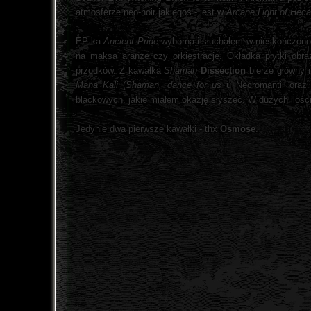
atmosferze neo-noir jakiegoś - jest w
Arcane Light of Heca
EP-ka
Ancient Pride
wyborna i słuchałem w nieskończonoś
na maksa aranże czy orkiestracje. Okładka płytki obra
przodków. Z kawałka
Shaman
Dissection
bierze główny 
Maha Kali
(
Shaman, dance for us
u Necromantii ora
blackowych, jakie miałem okazję słyszeć. W dużych ilośc
Jedynie dwa pierwsze kawałki - thx
Osmose
.