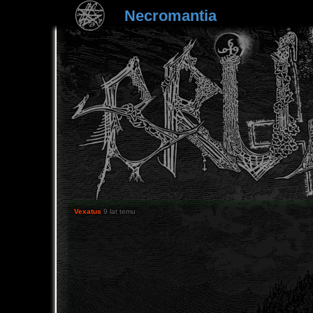
Necromantia
Vexatus
9 lat temu