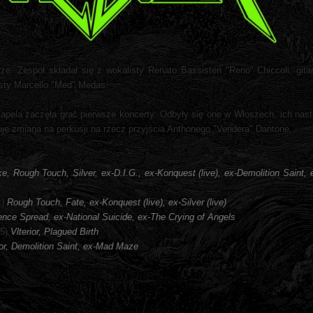
e. Zespół składał się z wokalisty Renato Bassisten "Reno" Chiccoli, gitar
isty Marcello "Med" Medas.
apela zaczęła grać pierwsze koncerty. Odbyły się one w Włoszech, ich nas
e zmiana na perkusji na rzecz przyjścia Anthonego "Vendera" Dantone.
e, Rough Touch, Silver, ex-D.I.G., ex-Konquest (live), ex-Demolition Saint, 
t)
Rough Touch, Fate, ex-Konquest (live), ex-Silver (live)
ence Spread, ex-National Suicide, ex-The Crying of Angels
25)
Vlterior, Plagued Birth
or, Demolition Saint, ex-Mad Maze