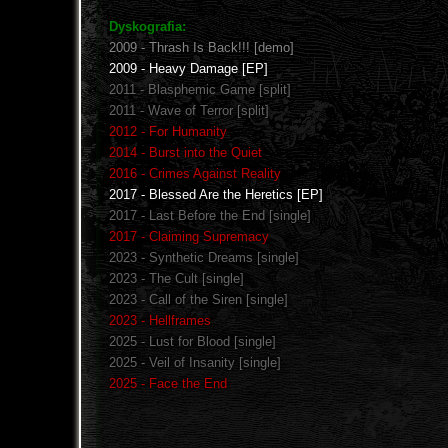
Dyskografia:
2009 - Thrash Is Back!!! [demo]
2009 - Heavy Damage [EP]
2011 - Blasphemic Game [split]
2011 - Wave of Terror [split]
2012 - For Humanity
2014 - Burst into the Quiet
2016 - Crimes Against Reality
2017 - Blessed Are the Heretics [EP]
2017 - Last Before the End [single]
2017 - Claiming Supremacy
2023 - Synthetic Dreams [single]
2023 - The Cult [single]
2023 - Call of the Siren [single]
2023 - Hellframes
2025 - Lust for Blood [single]
2025 - Veil of Insanity [single]
2025 - Face the End