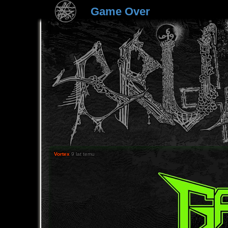
Game Over
Vortex
9 lat temu