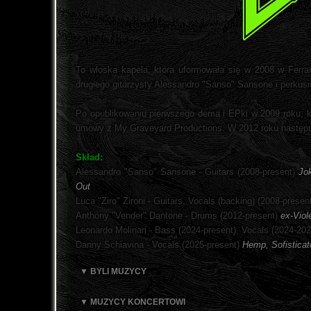
To włoska kapela, która uformowała się w 2008 w Ferrarz
drugiego gitarzysty Alessandro "Sanso" Sansone i perkus
Po opublikowaniu pierwszego dema i EPki w 2009 roku, k
umowy z My Graveyard Productions. W 2012 roku następuj
Skład:
Alessandro "Sanso" Sansone - Guitars (2008-present)
Jok
Out
Luca "Ziro" Zironi - Guitars, Vocals (backing) (2008-presen
Anthony "Vender" Dantone - Drums (2012-present)
ex-Viol
Leonardo Molinari - Bass (2024-present), Vocals (2024-20
Danny Schiavina - Vocals (2025-present)
Hemp, Sofisticat
▼ BYLI MUZYCY
▼ MUZYCY KONCERTOWI