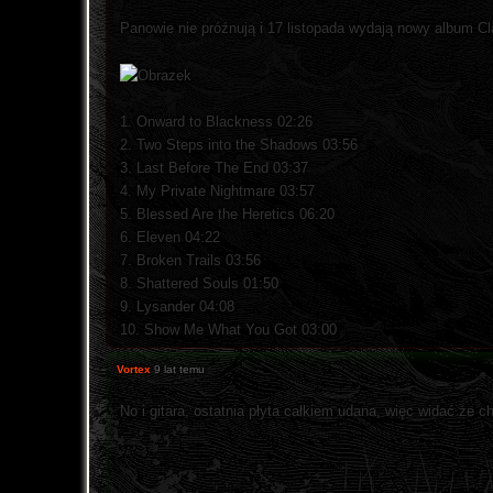
Panowie nie próźnują i 17 listopada wydają nowy album C
1. Onward to Blackness 02:26
2. Two Steps into the Shadows 03:56
3. Last Before The End 03:37
4. My Private Nightmare 03:57
5. Blessed Are the Heretics 06:20
6. Eleven 04:22
7. Broken Trails 03:56
8. Shattered Souls 01:50
9. Lysander 04:08
10. Show Me What You Got 03:00
Vortex
9 lat temu
No i gitara, ostatnia płyta całkiem udana, więc widać że