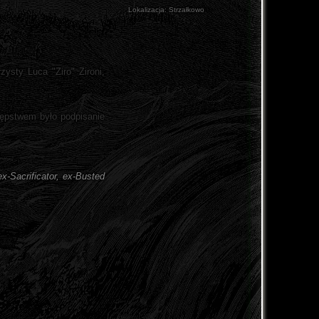
Lokalizacja:
Strzałkowo
zysty Luca "Ziro" Zironi,
tępstwem było podpisanie
ex-Sacrificator, ex-Busted