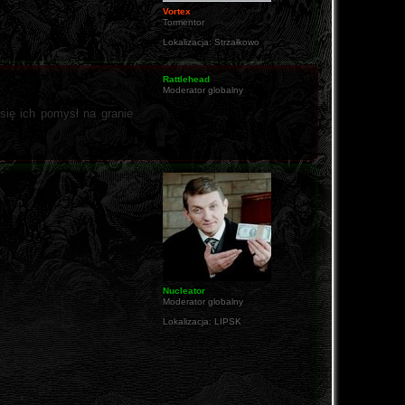
Vortex
Tormentor
Lokalizacja:
Strzałkowo
Rattlehead
Moderator globalny
się ich pomysł na granie
Nucleator
Moderator globalny
Lokalizacja:
LIPSK