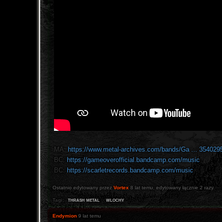
MA:
https://www.metal-archives.com/bands/Ga ... 354029
BC:
https://gameoverofficial.bandcamp.com/music
BC:
https://scarletrecords.bandcamp.com/music
Ostatnio edytowany przez
Vortex
8 lat temu
, edytowany łącznie 2 razy.
thrash metal
wlochy
Tagi:
Endymion
9 lat temu