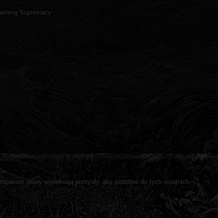
laiming Supremacy:
 chłopakom głowy wypełniają pomysły, aby podobne do tych ostatnich.