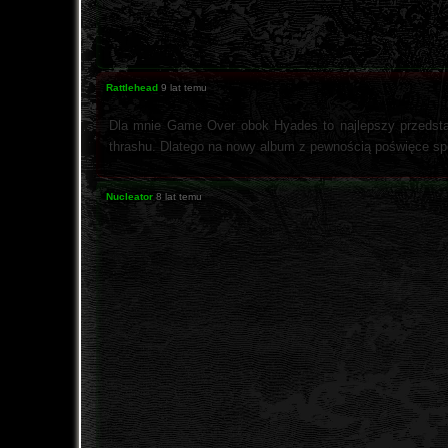
Rattlehead
9 lat temu
Dla mnie Game Over obok Hyades to najlepszy przedstawi
thrashu. Dlatego na nowy album z pewnością poświęce sp
Nucleator
8 lat temu