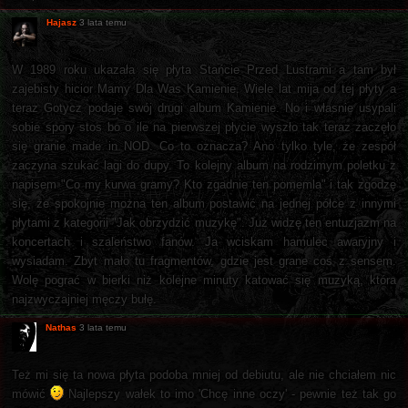
Hajasz
3 lata temu
W 1989 roku ukazała się płyta Stańcie Przed Lustrami a tam był
zajebisty hicior Mamy Dla Was Kamienie. Wiele lat mija od tej płyty a
teraz Gotycz podaje swój drugi album Kamienie. No i własnie usypali
sobie spory stos bo o ile na pierwszej płycie wyszło tak teraz zaczęło
się granie made in NOD. Co to oznacza? Ano tylko tyle, że zespół
zaczyna szukać lagi do dupy. To kolejny album na rodzimym poletku z
napisem "Co my kurwa gramy? Kto zgadnie ten pomemla" i tak zgodzę
się, że spokojnie można ten album postawić na jednej półce z innymi
płytami z kategorii "Jak obrzydzić muzykę". Już widzę ten entuzjazm na
koncertach i szaleństwo fanów. Ja wciskam hamulec awaryjny i
wysiadam. Zbyt mało tu fragmentów, gdzie jest grane coś z sensem.
Wolę pograć w bierki niż kolejne minuty katować się muzyką, która
najzwyczajniej męczy bułę.
Nathas
3 lata temu
Też mi się ta nowa płyta podoba mniej od debiutu, ale nie chciałem nic
mówić
Najlepszy wałek to imo 'Chcę inne oczy' - pewnie też tak go