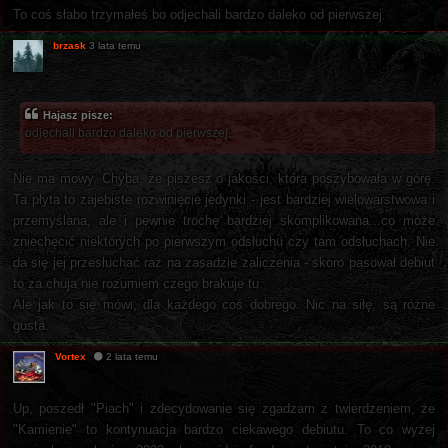
To coś słabo trzymałeś bo odjechali bardzo daleko od pierwszej.
brzask
3 lata temu
Hajasz pisze:
odjechali bardzo daleko od pierwszej.
Nie ma mowy. Chyba, że piszesz o jakości, która poszybowała w górę.
Ta płyta to zajebiste rozwinięcie jedynki - jest bardziej wielowarstwowa i
przemyślana, ale i pewnie trochę bardziej skomplikowana...co może
zniechęcić niektórych po pierwszym odsłuchu czy tam odsłuchach. Nie
da się jej przesłuchać raz na zasadzie zaliczenia - skoro pasował debiut
to za chuja nie rozumiem czego brakuje tu.
Ale jak to się mówi, dla każdego coś dobrego. Nic na siłę, są różne
gusta.
Vortex
2 lata temu
Up, poszedł "Piach" i zdecydowanie się zgadzam z twierdzeniem, że
"Kamienie" to kontynuacja bardzo ciekawego debiutu. To co wyżej