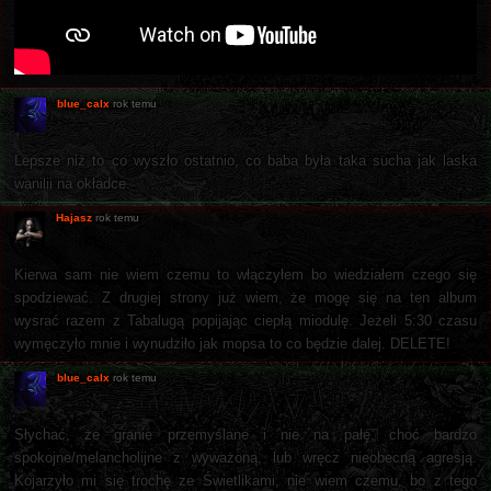
blue_calx
rok temu
Lepsze niż to co wyszło ostatnio, co baba była taka sucha jak laska
wanilii na okładce.
Hajasz
rok temu
Kierwa sam nie wiem czemu to włączyłem bo wiedziałem czego się
spodziewać. Z drugiej strony już wiem, że mogę się na ten album
wysrać razem z Tabalugą popijając ciepłą miodulę. Jeżeli 5:30 czasu
wymęczyło mnie i wynudziło jak mopsa to co będzie dalej. DELETE!
blue_calx
rok temu
Słychać, że granie przemyślane i nie na pałę, choć bardzo
spokojne/melancholijne z wyważoną, lub wręcz nieobecną agresją.
Kojarzyło mi się trochę ze Świetlikami, nie wiem czemu, bo z tego