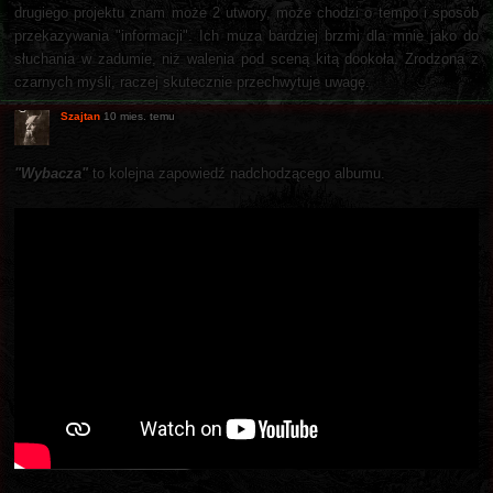
drugiego projektu znam może 2 utwory, może chodzi o tempo i sposób
przekazywania "informacji". Ich muza bardziej brzmi dla mnie jako do
słuchania w zadumie, niż walenia pod sceną kitą dookoła. Zrodzona z
czarnych myśli, raczej skutecznie przechwytuje uwagę.
Szajtan
10 mies. temu
"Wybacza"
to kolejna zapowiedź nadchodzącego albumu.