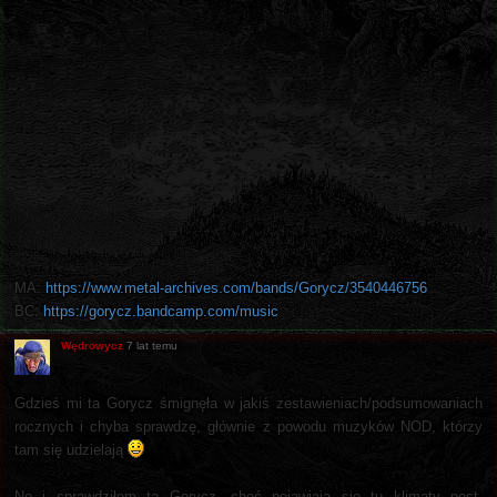
MA:
https://www.metal-archives.com/bands/Gorycz/3540446756
BC:
https://gorycz.bandcamp.com/music
Wędrowycz
7 lat temu
Gdzieś mi ta Gorycz śmignęła w jakiś zestawieniach/podsumowaniach
rocznych i chyba sprawdzę, głównie z powodu muzyków NOD, którzy
tam się udzielają
No i sprawdziłem tą Gorycz, choć pojawiają się tu klimaty post-