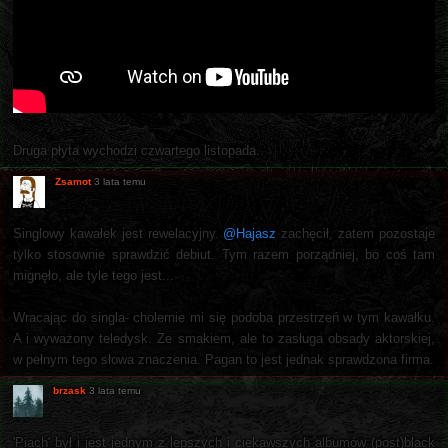
Druga płyta wychodzi czwartego listopada.
Zsamot
3 lata temu
Singlowy kawałek jest rewelacyjny.
@Hajasz
zachęcił, zatem pozostaje
tylko stosownie sprawdzić debiut. Tym razem porządniej, bo coś tam
mignęło, ale tyle tego jest...
Wracając do singla- cholernie mi się podoba przestrzeń w tym kawałku.
A i wyważony teledysk. Ze smakiem, ale to zasługa obsady aktorskiej,
w pełnym tego słowa znaczenia. Pagan to jest jednak sprawdzona firma.
brzask
3 lata temu
'Piach' był i jest jednym z lepszych i ciekawszych albumów (post)black