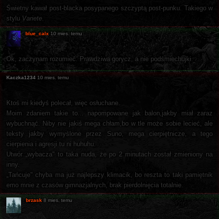
Świetny kawał post-blacka posypanego szczyptą post-punku. Takiego w
stylu
Variete
.
blue_calx
10 mies. temu
Ok, zaczynam rozumieć. Prawdziwa gorycz, a nie podśmiechujki.
Kaczka1234
10 mies. temu
Ktoś mi kiedyś polecał, więc osłuchane.
Moim zdaniem takie to... napompowane jak balon,jakby miał zaraz
wybuchnąć. Niby nie jakiś mega chłam,bo w tle może sobie lecieć, ale
teksty jakby wymyślone przez Suno, mega cierpiętnicze, a tego
cierpienia i agresji tu ni huhuhu.
Utwór „wybacza" to taka nuda, że po 2 minutach został zmieniony na
inny.
„Tańcuje" chyba ma już najlepszy klimacik, bo reszta to taki pamiętnik
emo mnie z czasów gimnazjalnych, brak pierdolnięcia totalnie.
brzask
8 mies. temu