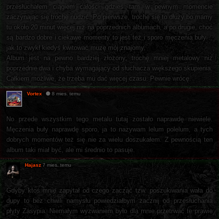
przesłuchałem ciągiem całości gdzieś tam w pewnym momencie
zaczynając się trochę nudzić. Po pierwsze, trochę się to dłuży bo mamy
tu około 20 minut więcej niż na poprzednich albumach, a po drugie, choć
są bardzo dobre i ciekawe momenty to jest też i sporo męczenia buły ..
jak to zwykł kiedyś kwitować muzę mój znajomy.
Album jest na pewno bardziej złożony, trochę mniej metalowy niż
poprzednie dwa i chyba wymagający od słuchacza większego skupienia.
Całkiem możliwe, że trzeba mu dać więcej czasu. Pewnie wrócę.
Vortex
8 mies. temu
No przede wszystkim tego metalu tutaj zostało naprawdę niewiele.
Męczenia buły naprawdę sporo, ja to nazywam lelum polelum, a tych
dobrych momentów też się nie za wielu doszukałem. Z pewnością ten
album taki miał być, ale mi średnio to pasuje.
Hajasz
7 mies. temu
Gdyby ktoś mnie zapytał od czego zacząć tzw. poszukiwania wała do
dupy to bez chwili namysłu powiedziałbym zacznij od przesłuchania
płyty Zasypia. Niemałym wyzwaniem było dla mnie przetrwać te prawie