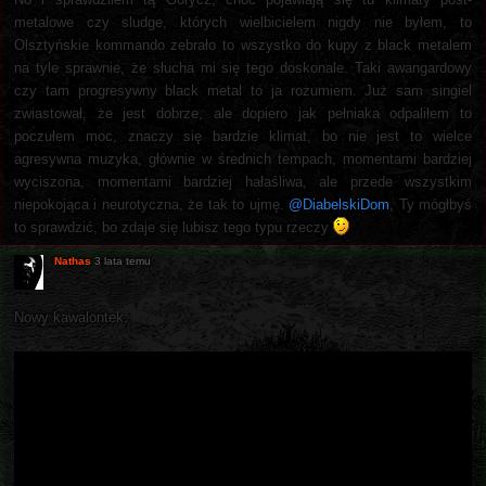
metalowe czy sludge, których wielbicielem nigdy nie byłem, to
Olsztyńskie kommando zebrało to wszystko do kupy z black metalem
na tyle sprawnie, że słucha mi się tego doskonale. Taki awangardowy
czy tam progresywny black metal to ja rozumiem. Już sam singiel
zwiastował, że jest dobrze, ale dopiero jak pełniaka odpaliłem to
poczułem moc, znaczy się bardzie klimat, bo nie jest to wielce
agresywna muzyka, głównie w średnich tempach, momentami bardziej
wyciszona, momentami bardziej hałaśliwa, ale przede wszystkim
niepokojąca i neurotyczna, że tak to ujmę.
@DiabelskiDom
, Ty mógłbyś
to sprawdzić, bo zdaje się lubisz tego typu rzeczy
Nathas
3 lata temu
Nowy kawalontek: