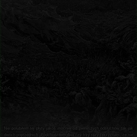
Nie polubiłem tej płyty jakoś mocniej od pierwszych odsłuchów tak jak
dwóch poprzednich. Podchodziłem dwa czy trzy razy i przyznam, że nie