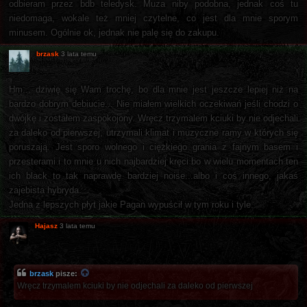
odbieram przez bdb teledysk. Muza niby podobna, jednak coś tu
niedomaga, wokale też mniej czytelne, co jest dla mnie sporym
minusem. Ogólnie ok, jednak nie palę się do zakupu.
brzask
3 lata temu
Hm... dziwię się Wam trochę, bo dla mnie jest jeszcze lepiej niż na
bardzo dobrym debiucie... Nie miałem wielkich oczekiwań jeśli chodzi o
dwójkę i zostałem zaspokojony. Wręcz trzymalem kciuki by nie odjechali
za daleko od pierwszej, utrzymali klimat i muzyczne ramy w których się
poruszają. Jest sporo wolnego i ciężkiego grania z fajnym basem i
przesterami i to mnie u nich najbardziej kręci bo w wielu momentach ten
ich black to tak naprawdę bardziej noise...albo i coś innego, jakaś
zajebista hybryda.
Jedna z lepszych płyt jakie Pagan wypuścił w tym roku i tyle.
Hajasz
3 lata temu
brzask
pisze:
Wręcz trzymalem kciuki by nie odjechali za daleko od pierwszej