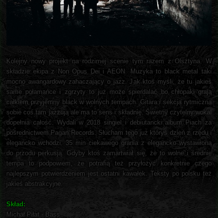
Kolejny nowy projekt na rodzimej scenie tym razem z Olsztyna. W
składzie ekipa z Non Opus Dei i AEON. Muzyka to black metal taki
mocno awangardowy zahaczający o jazz. Jak ktoś myśli, że tu jakieś
same połamańce i zgrzyty to już może spierdalać bo chłopaki grają
całkiem przyjemny black w wolnych tempach. Gitara i sekcja rytmiczna
sobie coś tam jazzują ale ma to sens i składnię. Świetny czytelny wokal
dopełnia całość. Wydali w 2018 singiel i debiutancki album Piach za
pośrednictwem Pagan Records. Słucham tego już któryś dzień z rzędu i
elegancko wchodzi. 35 min ciekawego grania z elegancko wystawioną
do przodu perkusją. Gdyby ktoś zamartwiał się, że to wolne i średnie
tempa to podpowiem, że potrafią też przyłożyć konkretnie czego
najlepszym potwierdzeniem jest ostatni kawałek. Teksty po polsku też
jakieś abstrakcyjne.
Skład:
Michał Piłat - Bass