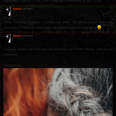
napisałem o płycie z 2022 roku znajduje fundamenty w tej z 2018.
Nathas
rok temu
Nowy materiał nagrany i czeka na miks. A skoro 'piach kamienie
zasypia' to chyba się domyślam jaki będzie tytuł trzeciej płyty
Nathas
rok temu
'Zasypia' ukaże się trzeciego października w Piranha Music, można już
zamawiać.
Okładeczka: