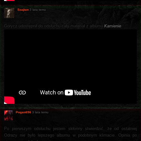
Szajtan
3 lata temu
Gorycz udostępnił do odsłuchu cały materiał z albumu
Kamienie
.
Pogan696
3 lata temu
Po pierwszym odsłuchu jestem skłonny stwierdzić, że od ostatniej
Odrazy nie było lepszego albumu w podobnym klimacie. Opinia po