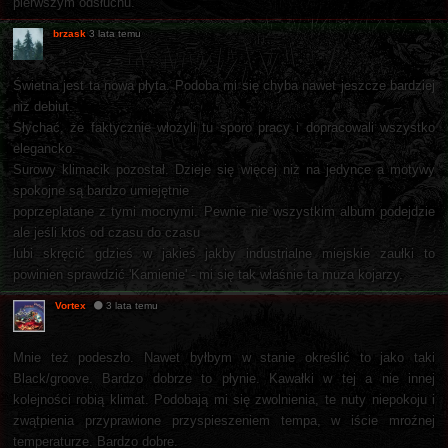
pierwszym odsłuchu.
brzask
3 lata temu
Świetna jest ta nowa płyta. Podoba mi się chyba nawet jeszcze bardziej
niż debiut.
Słychać, że faktycznie włożyli tu sporo pracy i dopracowali wszystko
elegancko.
Surowy klimacik pozostał. Dzieje się więcej niż na jedynce a motywy
spokojne są bardzo umiejętnie
poprzeplatane z tymi mocnymi. Pewnie nie wszystkim album podejdzie
ale jeśli ktoś od czasu do czasu
lubi skręcić gdzieś w jakieś jakby industrialne miejskie zaułki to
powinien sprawdzić 'Kamienie' - mi się tak właśnie ta muza kojarzy.
Vortex
3 lata temu
Mnie też podeszło. Nawet byłbym w stanie określić to jako taki
Black/groove. Bardzo dobrze to płynie. Kawałki w tej a nie innej
kolejności robią klimat. Podobają mi się zwolnienia, te nuty niepokoju i
zwątpienia przyprawione przyspieszeniem tempa, w iście mroźnej
temperaturze. Bardzo dobre.