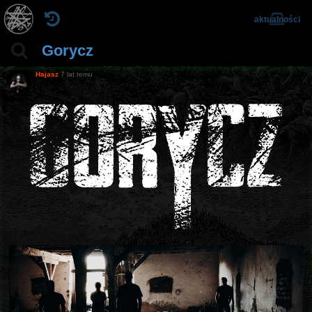
aktualności
Gorycz
Hajasz
7 lat temu