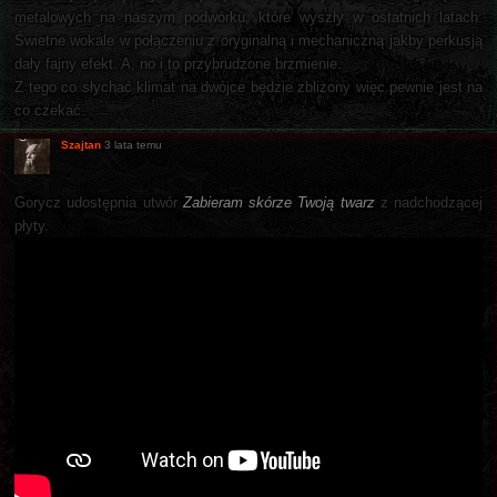
metalowych na naszym podwórku, które wyszły w ostatnich latach.
Świetne wokale w połączeniu z oryginalną i mechaniczną jakby perkusją
dały fajny efekt. A, no i to przybrudzone brzmienie.
Z tego co słychać klimat na dwójce będzie zbliżony więc pewnie jest na
co czekać.
Szajtan
3 lata temu
Gorycz udostępnia utwór
Zabieram skórze Twoją twarz
z nadchodzącej
płyty.