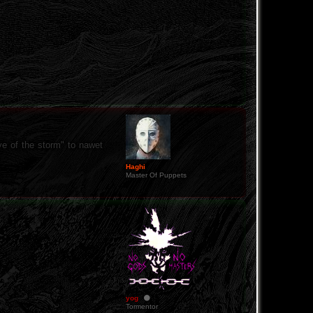
ye of the storm" to nawet
Haghi
Master Of Puppets
yog
Tormentor