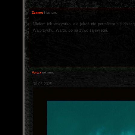
Zsamot
8 lat temu
Miałem ich wszystko, ale jakoś nie potrafiłem się do t
Wałbrzychu. Warto, bo na żywo są świetni.
Vortex
rok temu
30.05.2025