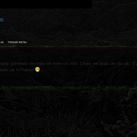
85
cja
thrash metal
tanę, ponieważ nie trafia we mnie ich nuta. Chopy nie graja źle, ba taki "E
Nudni jak In Flames