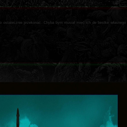
ego ostatecznie przekonać. Chyba bym musiał mieć ich de bestke własnego