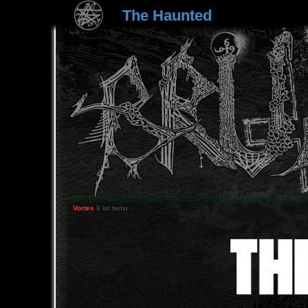
The Haunted
Vortex
9 lat temu