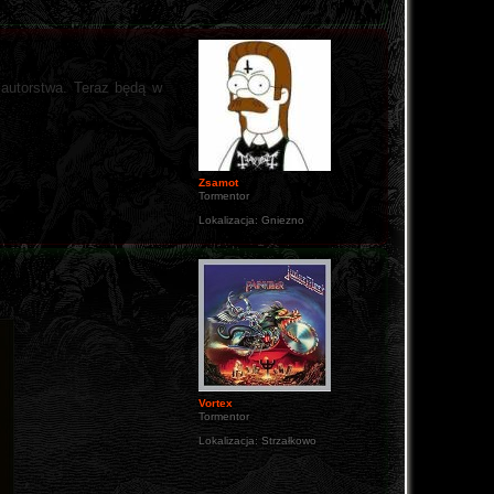
 autorstwa. Teraz będą w
Zsamot
Tormentor
Lokalizacja:
Gniezno
Vortex
Tormentor
Lokalizacja:
Strzałkowo