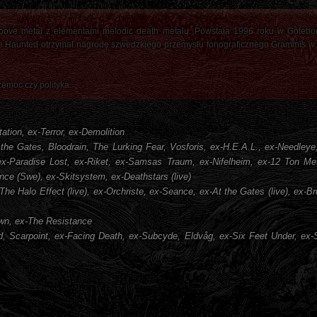
ve metal z elementami melodic death metalu. Powstała 1996 roku w Götebor
he Haunted otrzymał nagrodę szwedzkiego przemysłu fonograficznego Grammis w 
zemoc czy polityka.
tation, ex-Terror, ex-Demolition
 the Gates, Bloodrain, The Lurking Fear, Vosforis, ex-H.E.A.L., ex-Needleye
h, ex-Paradise Lost, ex-Riket, ex-Samsas Traum, ex-Nifelheim, ex-12 Ton M
nce (Swe), ex-Skitsystem, ex-Deathstars (live)
The Halo Effect (live), ex-Orchriste, ex-Seance, ex-At the Gates (live), ex-Bru
wn, ex-The Resistance
, Scarpoint, ex-Facing Death, ex-Subcyde, Eldvåg, ex-Six Feet Under, ex-S