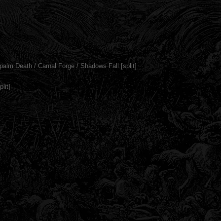
alm Death / Carnal Forge / Shadows Fall [split]
lit]