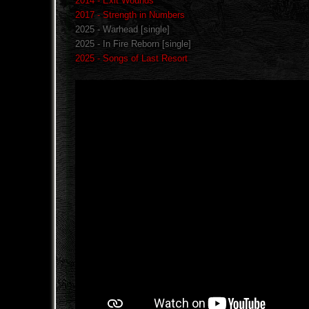
2014 - Exit Wounds
2017 - Strength in Numbers
2025 - Warhead [single]
2025 - In Fire Reborn [single]
2025 - Songs of Last Resort