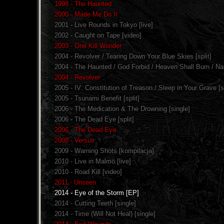
1998 - The Haunted
2000 - Made Me Do It
2001 - Live Rounds in Tokyo [live]
2002 - Caught on Tape [video]
2003 - One Kill Wonder
2004 - Revolver / Tearing Down Your Blue Skies [split]
2004 - The Haunted / God Forbid / Heaven Shall Burn / Nap
2004 - Revolver
2005 - IV: Constitution of Treason / Sleep in Your Grave [sp
2005 - Tsunami Benefit [split]
2006 - The Medication & The Drowning [single]
2006 - The Dead Eye [split]
2006 - The Dead Eye
2008 - Versus
2009 - Warning Shots [kompilacja]
2010 - Live in Malmö [live]
2010 - Road Kill [video]
2011 - Unseen
2014 - Eye of the Storm [EP]
2014 - Cutting Teeth [single]
2014 - Time (Will Not Heal) [single]