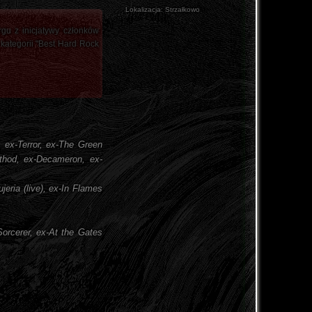
Lokalizacja:
Strzałkowo
gu z inicjatywy członków
kategorii "Best Hard Rock
, ex-Terror, ex-The Green
ethod, ex-Decameron, ex-
jeria (live), ex-In Flames
orcerer, ex-At the Gates