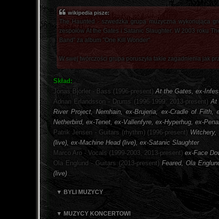
wikipedia pisze:
The Haunted - szwedzka grupa muzyczna wykonująca groo
zespołów At the Gates i Satanic Slaughter. W 2003 roku T
Band" za album "One Kill Wonder".
W swej twórczości grupa poruszyła takie zagadnienia jak pr
Skład:
Jonas Björler - Bass (1996-present)
At the Gates, ex-Infes
Adrian Erlandsson - Drums (1996-1999, 2013-present)
At
River Project, Nemhain, ex-Brujeria, ex-Cradle of Filt
Netherbird, ex-Tenet, ex-Vallenfyre, ex-Hyperhug, ex-Pena
Patrik Jensen - Guitars (rhythm) (1996-present)
Witchery, 
(live), ex-Machine Head (live), ex-Satanic Slaughter
Marco Aro - Vocals (1999-2003, 2013-present)
ex-Face Do
Ola Englund - Guitars (2013-present)
Feared, Ola Englund
(live)
▼ BYLI MUZYCY
▼ MUZYCY KONCERTOWI