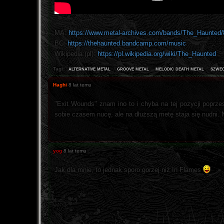
MA:
https://www.metal-archives.com/bands/The_Haunted/
BC:
https://thehaunted.bandcamp.com/music
Wikipedia (pl):
https://pl.wikipedia.org/wiki/The_Haunted
alternative metal
groove metal
melodic death metal
szwe
Tagi:
Haghi
8 lat temu
"Exit Wounds" znam ino to i chyba na tej pozycji poprzes
sobie czasem nucę, ale na dłuższą metę staja się nudni. 
yog
8 lat temu
Jak dla mnie, to jednak sporo gorzej niż In Flames