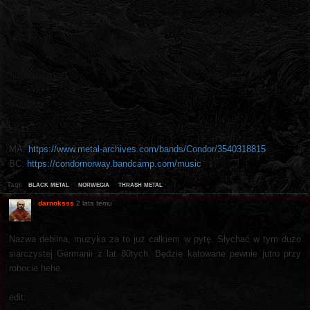
MA:
https://www.metal-archives.com/bands/Condor/3540318815
BC:
https://condornorway.bandcamp.com/music
black metal
norwegia
thrash metal
Tagi:
darnoksss
2 lata temu
Nazwa debilna, muzyka za to już całkiem w pytę. Słychać w tym dużo
siarczystej Germanii z lat 80tych. Będzie katowane pewnie jutro przy
robocie hehe.
edit: