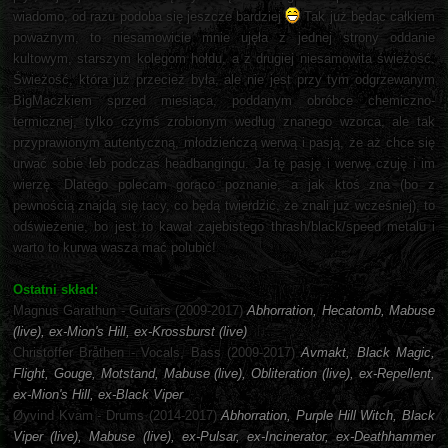
wiadomo, od razu podoba się jeszcze bardziej
Tak już będąc całkiem
poważnym, to niesamowicie mnie ujęła z jednej strony oddanie
kultowym, starszym kolegom hołdu, a z drugiej niesamowita świeżość.
Świeżość, która już przecież była, ale nie jest przy tym odgrzewanym
BigMaczkiem sprzed miesiąca, poddanym obróbce chemiczno-
termicznej, tylko czymś zrobionym według znanego wzorca, ale tak
przyprawionym autentyczną, młodzieńczą werwą i pasją, że aż chce się
urwać sobie łeb podczas headbangingu. Ja tę pasję i werwę czuję i im
wierzę. Dlatego polecam gorąco poznanie, a jak ktoś zna (bo z
pewnością znajdą się tacy, co będą twierdzić, że znali już wcześniej), to
odświeżenie, bo jest to kawał zajebistego thrash/black/speed metalu i
warto to kurwa wasza mać polubić!
Ostatni skład:
Magnus Garathun - Guitars (2009-2017)
Abhorration, Hecatomb, Mabuse
(live), ex-Mion's Hill, ex-Krossburst (live)
Christoffer Bråthen - Vocals, Bass (2009-2017)
Avmakt, Black Magic,
Flight, Gouge, Motstand, Mabuse (live), Obliteration (live), ex-Repellent,
ex-Mion's Hill, ex-Black Viper
Øyvind Kvam - Drums (2014-2017)
Abhorration, Purple Hill Witch, Black
Viper (live), Mabuse (live), ex-Pulsar, ex-Incinerator, ex-Deathhammer