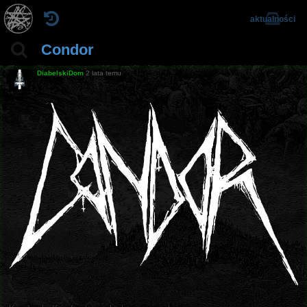
aktualności
Condor
DiabelskiDom
2 lata temu