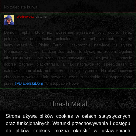
No zajebiste kurwa!
Wędrowycz
rok temu
Demo i epka, które już wcześniej słyszałem były dobre. Teraz
poleciałem z debiutanckim pełniakiem. Intro meh, ale potem mamy
ładny wjazd w "Rising Terror" i faktycznie najwięcej tu słyszę
Niemiaszków. Nawet bardziej Destruction tu słyszę niż Sodom. Ogólnie
niby nic nowego, czy szczególnie porywającego, ale jest to naprawdę
dobrze zagrany black/thrash, a tak naprawdę to speed/thrash z
naleciałościami black metalu. Słucha się przyjemnie. Na plus napewno
chropowate wokale. Jak przyjdzie czas to nadrobię też wspomniany
przez
@DiabelskiDom
"Unstoppable Power".
Thrash Metal
Strona używa plików cookies w celach statystycznych
oraz funkcjonalnych. Warunki przechowywania i dostępu
do plików cookies można określić w ustawieniach