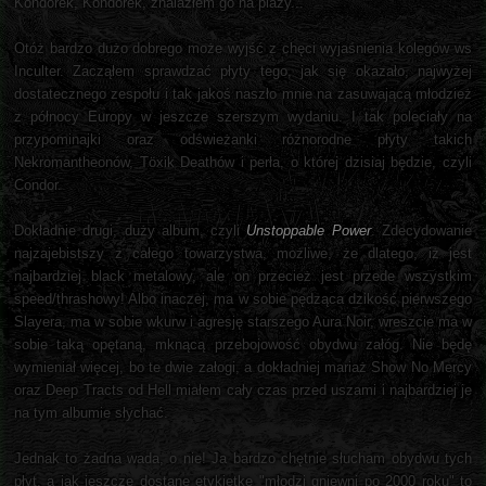
Kondorek, Kondorek, znalazłem go na plaży...
Otóż bardzo dużo dobrego może wyjść z chęci wyjaśnienia kolegów ws
Inculter. Zacząłem sprawdzać płyty tego, jak się okazało, najwyżej
dostatecznego zespołu i tak jakoś naszło mnie na zasuwającą młodzież
z północy Europy w jeszcze szerszym wydaniu. I tak poleciały na
przypominajki oraz odświeżanki różnorodne płyty takich
Nekromantheonów, Töxik Deathów i perła, o której dzisiaj będzie, czyli
Condor.
Dokładnie drugi, duży album, czyli
Unstoppable Power
. Zdecydowanie
najzajebistszy z całego towarzystwa, możliwe, że dlatego, iż jest
najbardziej black metalowy, ale on przecież jest przede wszystkim
speed/thrashowy! Albo inaczej, ma w sobie pędząca dzikość pierwszego
Slayera, ma w sobie wkurw i agresję starszego Aura Noir, wreszcie ma w
sobie taką opętaną, mknącą przebojowość obydwu załóg. Nie będę
wymieniał więcej, bo te dwie załogi, a dokładniej mariaż Show No Mercy
oraz Deep Tracts od Hell miałem cały czas przed uszami i najbardziej je
na tym albumie słychać.
Jednak to żadna wada, o nie! Ja bardzo chętnie słucham obydwu tych
płyt, a jak jeszcze dostanę etykietkę "młodzi gniewni po 2000 roku" to