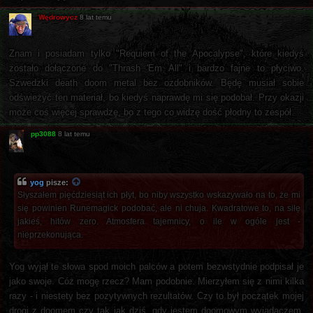
Wędrowycz
8 lat temu
Znam i posiadam tylko "Requiem of the Apocalypse", które kiedyś
zostało dołączone do "Thrash 'Em All" i bardzo fajne to płyciwo.
Szwedzki death doom metal bez ozdobników. Będę musiał sobie
odświeżyć ten materiał, bo kiedyś naprawdę mi się podobał. Przy okazji
może coś więcej sprawdzę, bo z tego co widzę dość płodny to zespół.
pp3088
8 lat temu
yog
pisze:
Słyszałem pięćdziesiąt ich płyt, bo niby wszystko wskazywało na to, że mi
się powinien Runemagick podobać, ale ni chuja. Kwadratowe to, na siłę
jakieś, hitów zero. Atmosfera tajemnicy, o ile w ogóle jest -
nieprzekonująca.
Yog wyjął te słowa spod moich palców a potem bezwstydnie podpisał je
jako swoje. Cóż mogę rzecz? Mam podobnie. Mierzyłem się z nimi kilka
razy - i niestety bez pozytywnych rezultatów. Czy to był początek mojej
drogi z doomem czy tak jak dziś, gdy jestem doomowym wyjadaczem,