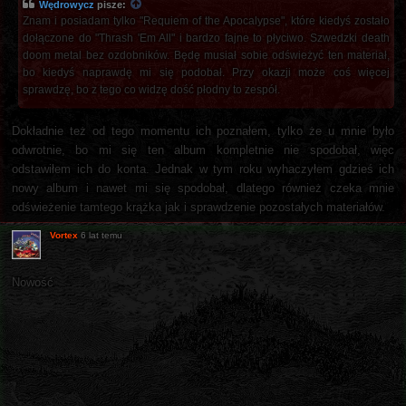
Wędrowycz
pisze:
Znam i posiadam tylko "Requiem of the Apocalypse", które kiedyś zostało
dołączone do "Thrash 'Em All" i bardzo fajne to płyciwo. Szwedzki death
doom metal bez ozdobników. Będę musiał sobie odświeżyć ten materiał,
bo kiedyś naprawdę mi się podobał. Przy okazji może coś więcej
sprawdzę, bo z tego co widzę dość płodny to zespół.
Dokładnie też od tego momentu ich poznałem, tylko że u mnie było
odwrotnie, bo mi się ten album kompletnie nie spodobał, więc
odstawiłem ich do konta. Jednak w tym roku wyhaczyłem gdzieś ich
nowy album i nawet mi się spodobał, dlatego również czeka mnie
odświeżenie tamtego krążka jak i sprawdzenie pozostałych materiałów.
Vortex
6 lat temu
Nowość