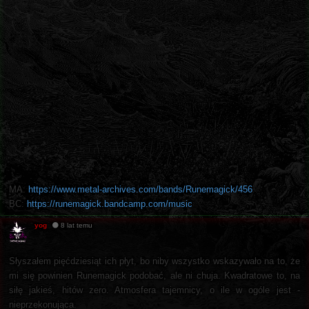
MA:
https://www.metal-archives.com/bands/Runemagick/456
BC:
https://runemagick.bandcamp.com/music
yog
8 lat temu
Słyszałem pięćdziesiąt ich płyt, bo niby wszystko wskazywało na to, że
mi się powinien Runemagick podobać, ale ni chuja. Kwadratowe to, na
siłę jakieś, hitów zero. Atmosfera tajemnicy, o ile w ogóle jest -
nieprzekonująca.