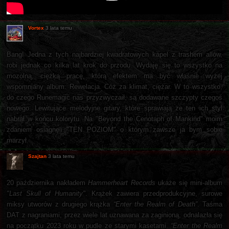
Vortex
3 lata temu
Bang! Jedna z tych najbardziej kwadratowych kapel z trashem allów,
robi jednak co kilka lat krok do przodu. Wydaję się to wszystko na
mozolną, ciężką pracę, którą efektem ma być właśnie wyżej
wspomniany album. Rewelacja. Cóż za klimat, ciężar. W to wszystko,
do czego Runemagic nas przyzwyczaił, są dodawane szczypty czegoś
nowego. Lewitujące melodyjne gitary, które sprawiają że ten ich styl
nabrał w końcu kolorytu. Na "Beyond the Cenotaph of Mankind" moim
zdaniem osiągnęli "TEN POZIOM" o którym zawsze ja bym sobie
marzył.
Szajtan
3 lata temu
20 października nakładem
Hammerheart Records
ukaże się mini-album
"Last Skull of Humanity"
. Krążek zawiera przedprodukcyjne, surowe
miksy utworów z drugiego krążka
“Enter the Realm of Death”
. Taśma
DAT z nagraniami, przez wiele lat uznawana za zaginioną, odnalazła się
na początku 2023 roku w pudle ze starymi kasetami.
“Enter the Realm