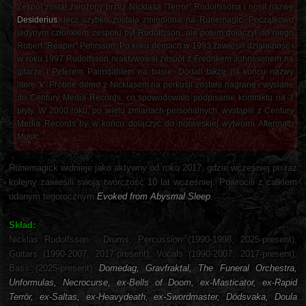
Zespół został założony przez Nicklasa "Terror" Rudolfssona i nosił nazwę
Desiderius
, lecz szybko została zmieniona na Runemagic. Początkowo
jedynym członkiem zespołu był Rudolfsson, ale potem dołączył do niego
Robert "Reaper" Pehrsson. Po kilku demach w 1993 zawiesili działalność i
w roku 1997 Rudolfsson reaktywował zespół z Fredrikem Johnssonem na
gitarze i Peterem Palmdahlem na basie. Dodali także na końcu nazwy
literę 'k'. Próbne demo z Nicklasem na perkusji zostało nagrane i wysłane
do Century Media Records, co spowodowało podpisanie kontraktu na 3
płyty. W 2000 roku, po wielu zmianach personalnych, wystąpili z Century
Media Records by w końcu dołączyć do norweskiej wytwórni Aftermath
Music.
Runemagick widnieje jako aktywny od roku 2017, gdzie wcześniej po raz
kolejny zawiesili swoją twórczość 10 lat wcześniej. Powrócili z całkiem
udanym tegorocznym
Evoked from Abysmal Sleep
.
Skład:
Nicklas Rudolfsson - Drums, Percussion (1990-1998, 2025-present),
Guitars (1990-2007, 2017-present), Vocals (1990-2007, 2017-present),
Bass (2025-present)
Domedag, Gravfraktal, The Funeral Orchestra,
Unformulas, Necrocurse, ex-Bells of Doom, ex-Masticator, ex-Rapid
Terrör, ex-Saltas, ex-Heavydeath, ex-Swordmaster, Dödsvaka, Doula