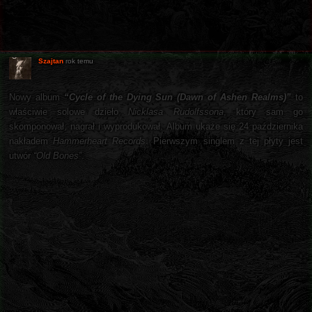
Szajtan
rok temu
Nowy album
“Cycle of the Dying Sun (Dawn of Ashen Realms)”
to
właściwie solowe dzieło
Nicklasa Rudolfssona
, który sam go
skomponował, nagrał i wyprodukował. Album ukaże się 24 października
nakładem
Hammerheart Records
. Pierwszym singlem z tej płyty jest
utwór
“Old Bones”
.