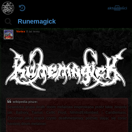
aktualności
Runemagick
Vortex
8 lat temu
wikipedia pisze:
Szwedzka grupa death doom metalowa inspirowana przez takie zespoły
jak: Bathory, Tiamat, Celtic Frost, Nihilist/Entombed, i Candlemass.
Zaczynali jako zespół czysto deathmetalowy, później stając się coraz
bardziej doom metalowi.