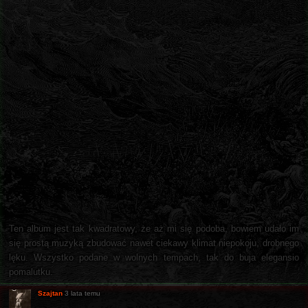
Ten album jest tak kwadratowy, że aż mi się podoba, bowiem udało im
się prostą muzyką zbudować nawet ciekawy klimat niepokoju, drobnego
lęku. Wszystko podane w wolnych tempach, tak do buja elegansio
pomalutku.
Szajtan
3 lata temu