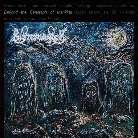
Runemagick
zaprezentowali okładkę swojego najnowszego albumu
Beyond the Cenotaph of Mankind
.Krążek ukaże się 28 kwietnia
nakładem
Hammerheart Records
.