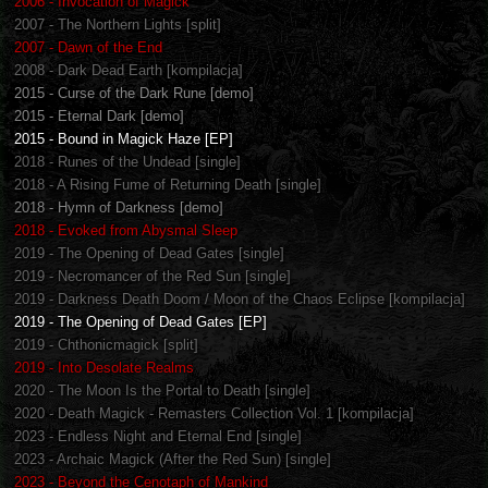
2006 - Invocation of Magick
2007 - The Northern Lights [split]
2007 - Dawn of the End
2008 - Dark Dead Earth [kompilacja]
2015 - Curse of the Dark Rune [demo]
2015 - Eternal Dark [demo]
2015 - Bound in Magick Haze [EP]
2018 - Runes of the Undead [single]
2018 - A Rising Fume of Returning Death [single]
2018 - Hymn of Darkness [demo]
2018 - Evoked from Abysmal Sleep
2019 - The Opening of Dead Gates [single]
2019 - Necromancer of the Red Sun [single]
2019 - Darkness Death Doom / Moon of the Chaos Eclipse [kompilacja]
2019 - The Opening of Dead Gates [EP]
2019 - Chthonicmagick [split]
2019 - Into Desolate Realms
2020 - The Moon Is the Portal to Death [single]
2020 - Death Magick - Remasters Collection Vol. 1 [kompilacja]
2023 - Endless Night and Eternal End [single]
2023 - Archaic Magick (After the Red Sun) [single]
2023 - Beyond the Cenotaph of Mankind