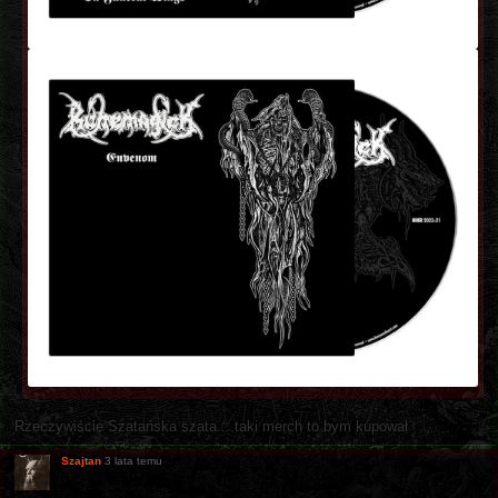
Rzeczywiście Szatańska szata... taki merch to bym kupował
Szajtan
3 lata temu