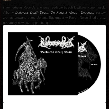
Hammerheart Records
anonsuje reedycje trzech krążków Runemagick.
Albumy
Darkness Death Doom
,
On Funeral Wings
i
Envenom
zostały
zremasterowane przez Johana Bäckmana w Raven Noise Studio oraz
otrzymały nową szatę graficzną.