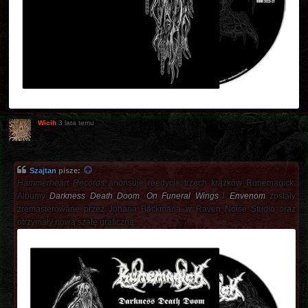
Wicih
3 lata temu
Szajtan
pisze:
Hammerheart Records
anonsuje reedycje trzech krążków Runemagick.
Albumy
Darkness Death Doom
,
On Funeral Wings
i
Envenom
zostały
zremasterowane przez Johana Bäckmana w Raven Noise Studio oraz
otrzymały nową szatę graficzną.