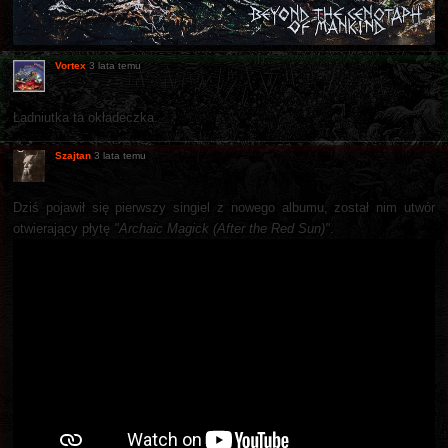
Vortex
3 lata temu
Ładniutka ta okładeczka.
Szajtan
3 lata temu
Dziś pojawił się pierwszy singiel z nowego albumu, został nim utwór
otwierający płytę
"Archaic Magick (After the Red Sun)"
.