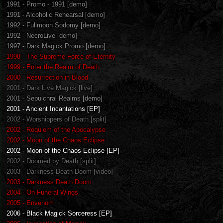
1991 - Promo - 1991 [demo]
1991 - Alcoholic Rehearsal [demo]
1992 - Fullmoon Sodomy [demo]
1992 - NecroLive [demo]
1997 - Dark Magick Promo [demo]
1998 - The Supreme Force of Eternity
1999 - Enter the Realm of Death
2000 - Resurrection in Blood
2001 - Dark Live Magick [live]
2001 - Sepulchral Realms [demo]
2001 - Ancient Incantations [EP]
2002 - Worshippers of Death [split]
2002 - Requiem of the Apocalypse
2002 - Moon of the Chaos Eclipse
2002 - Moon of the Chaos Eclipse [EP]
2002 - Doomed by Death [split]
2003 - Darkness Death Doom [video]
2003 - Darkness Death Doom
2004 - On Funeral Wings
2005 - Envenom
2006 - Black Magick Sorceress [EP]