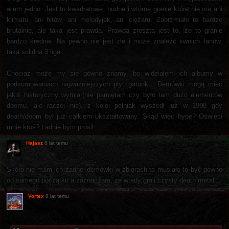
wiem jedno. Jest to kwadratowe, nudne i wtórne granie które nie ma ani
klimatu, ani hitów, ani melodyjek, ani ciężaru. Zabrzmiało to bardzo
brutalnie, ale taka jest prawda. Prawda zresztą jest to, że to granie
bardzo średnie. Na pewno nie jest złe i może znaleźć swoich fanów,
taka solidna 3 liga.
Chociaż może my się gówno znamy, bo widziałem ich albumy w
podsumowaniach najważniejszych płyt gatunku. Demówki mogą mieć
jakiś historyczny wymiar(nie pamiętam czy było tam dużo elementów
doomu, ale raczej nie), z kolei pełniak wyszedł już w 1998 gdy
death/doom był już całkiem ukształtowany. Skąd więc hype? Oświeci
mnie ktoś? Ładnie bym prosił.
Hajasz
8 lat temu
Skoro nie mam ich żadnej demówki w zbiorach to musiało to być gówno
od samego początku a zaznaczam, że wtedy grali czysty death metal.
Vortex
8 lat temu