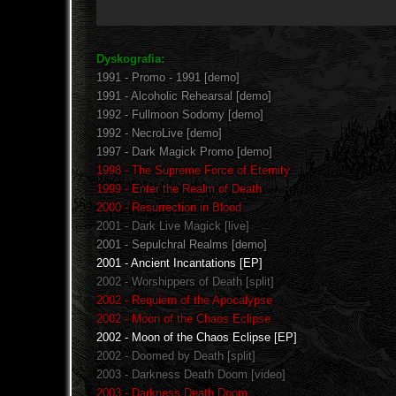
Dyskografia:
1991 - Promo - 1991 [demo]
1991 - Alcoholic Rehearsal [demo]
1992 - Fullmoon Sodomy [demo]
1992 - NecroLive [demo]
1997 - Dark Magick Promo [demo]
1998 - The Supreme Force of Eternity
1999 - Enter the Realm of Death
2000 - Resurrection in Blood
2001 - Dark Live Magick [live]
2001 - Sepulchral Realms [demo]
2001 - Ancient Incantations [EP]
2002 - Worshippers of Death [split]
2002 - Requiem of the Apocalypse
2002 - Moon of the Chaos Eclipse
2002 - Moon of the Chaos Eclipse [EP]
2002 - Doomed by Death [split]
2003 - Darkness Death Doom [video]
2003 - Darkness Death Doom