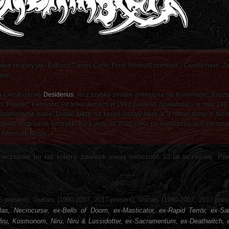
 zespoły jak: Bathory, Tiamat, Celtic Frost, Nihilist/Entombed, i Candlemass. Za
lowi.
a i nosił nazwę
Desiderius
, lecz szybko została zmieniona na Runemagic. Pocz
rt "Reaper" Pehrsson. Po kilku demach w 1993 zawiesili działalność i w roku 19
dahlem na basie. Dodali także na końcu nazwy literę 'k'. Próbne demo z Nickl
ało podpisanie kontraktu na 3 płyty. W 2000 roku, po wielu zmianach personal
 Aftermath Music.
wcześniej po raz kolejny zawiesili swoją twórczość 10 lat wcześniej. Po
-present), Guitars (1990-2007, 2017-present), Vocals (1990-2007, 2017-pres
as, Necrocurse, ex-Bells of Doom, ex-Masticator, ex-Rapid Terrör, ex-Sa
iru, Kosmonom, Niru, Niru & Lussidotter, ex-Sacramentum, ex-Deathwitch,