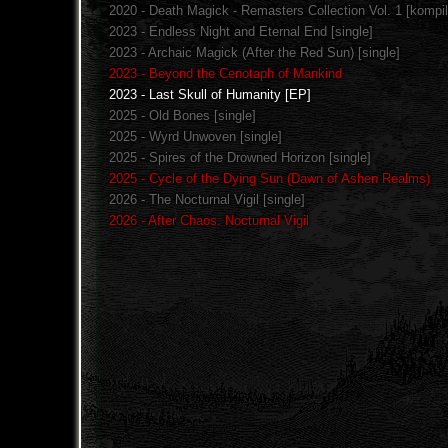
2020 - Death Magick - Remasters Collection Vol. 1 [kompil
2023 - Endless Night and Eternal End [single]
2023 - Archaic Magick (After the Red Sun) [single]
2023 - Beyond the Cenotaph of Mankind
2023 - Last Skull of Humanity [EP]
2025 - Old Bones [single]
2025 - Wyrd Unwoven [single]
2025 - Spires of the Drowned Horizon [single]
2025 - Cycle of the Dying Sun (Dawn of Ashen Realms)
2026 - The Nocturnal Vigil [single]
2026 - After Chaos: Nocturnal Vigil