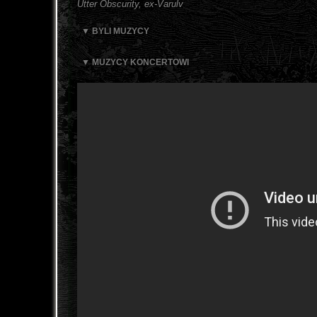
Utter Obscurity, ex-Varulv
▼ BYLI MUZYCY
▼ MUZYCY KONCERTOWI