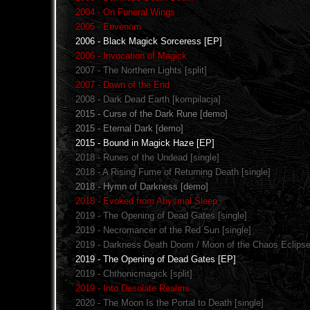
2004 - On Funeral Wings
2005 - Envenom
2006 - Black Magick Sorceress [EP]
2006 - Invocation of Magick
2007 - The Northern Lights [split]
2007 - Dawn of the End
2008 - Dark Dead Earth [kompilacja]
2015 - Curse of the Dark Rune [demo]
2015 - Eternal Dark [demo]
2015 - Bound in Magick Haze [EP]
2018 - Runes of the Undead [single]
2018 - A Rising Fume of Returning Death [single]
2018 - Hymn of Darkness [demo]
2018 - Evoked from Abysmal Sleep
2019 - The Opening of Dead Gates [single]
2019 - Necromancer of the Red Sun [single]
2019 - Darkness Death Doom / Moon of the Chaos Eclipse
2019 - The Opening of Dead Gates [EP]
2019 - Chthonicmagick [split]
2019 - Into Desolate Realms
2020 - The Moon Is the Portal to Death [single]