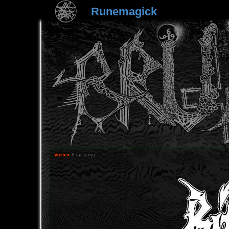
Runemagick
Vortex
8 lat temu