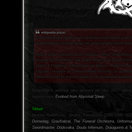
wikipedia pisze:
Szwedzka grupa death doom metalowa inspirowana przez takie
deathmetalowy, później stając się coraz bardziej doom meta
Zespół został założony przez Nicklasa "Terror" Rudolfsson
zespołu był Rudolfsson, ale potem dołączył do niego Robe
zespół z Fredrikem Johnssonem na gitarze i Peterem Palm
nagrane i wysłane do Century Media Records, co spowodow
Media Records by w końcu dołączyć do norweskiej wytwórni
Runemagick widnieje jako aktywny od roku 2017, gdzie 
tegorocznym
Evoked from Abysmal Sleep
.
Skład:
Nicklas Rudolfsson - Drums, Percussion (1990-1998, 2025
Domedag, Gravfraktal, The Funeral Orchestra, Unformul
Swordmaster, Dödsvaka, Doula Infernum, Draugurinn & N