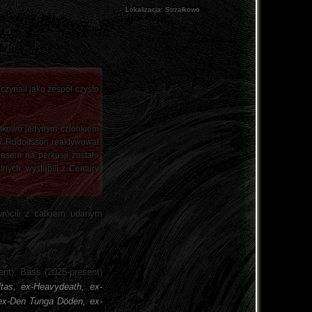
Lokalizacja:
Strzałkowo
czynali jako zespół czysto
ątkowo jedynym członkiem
97 Rudolfsson reaktywował
asem na perkusji zostało
nych, wystąpili z Century
wrócili z całkiem udanym
ent), Bass (2025-present)
ltas, ex-Heavydeath, ex-
 ex-Den Tunga Döden, ex-