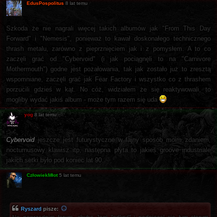
EdusPospolitus
8 lat temu
Szkoda że nie nagrali więcej takich albumów jak "From This Day
Forward" i "Nemesis", ponieważ to kawał doskonałego technicznego
thrash metalu, zarówno z pieprznięciem jak i z pomysłem. A to co
zaczęli grać od "Cybervoid" (i jak pociągnęli to na "Carnivore
Mothermouth") godne jest pożałowania, tak jak zostało już to zresztą
wspomniane, zaczęli grać jak Fear Factory i wszystko co z thrashem
porzucili gdzieś w kąt. No cóż, widziałem że się reaktywowali, to
mogliby wydać jakiś album - może tym razem się uda
yog
8 lat temu
Cybervoid
jeszcze jest futurystyczne w fajny sposób moim zdaniem,
nocturnusowy klawisz itp, następna płyta to jakieś groove industriale
jakich setki było pod koniec lat 90.
CzłowiekMłot
5 lat temu
Ryszard
pisze: