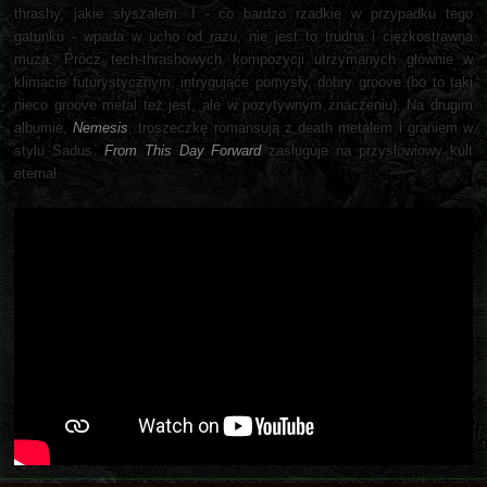
thrashy, jakie słyszałem. I - co bardzo rzadkie w przypadku tego
gatunku - wpada w ucho od razu, nie jest to trudna i ciężkostrawna
muza. Prócz tech-thrashowych kompozycji utrzymanych głównie w
klimacie futurystycznym, intrygujące pomysły, dobry groove (bo to taki
nieco groove metal też jest, ale w pozytywnym znaczeniu). Na drugim
albumie,
Nemesis
, troszeczkę romansują z death metalem i graniem w
stylu Sadus.
From This Day Forward
zasługuje na przysłowiowy kult
eternal.