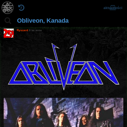
aktualności
Obliveon, Kanada
Ryszard
9 lat temu