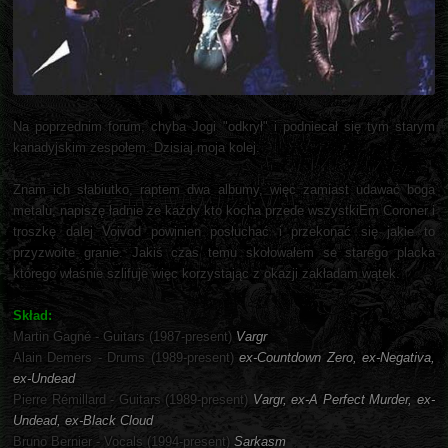
Na poprzednim forum, chyba Jogi "odkrył" i podniecał się tym starym
kanadyjskim zespołem. Dzisiaj moja kolej.
Znam ich słabiutko, raptem dwa albumy, więc zamiast udawać boga
metalu, napiszę ładnie że każdy kto kocha przede wszystkiEm Coroner i
troszkę dalej Voivod powinien posłuchać i przekonać się jakie to
przyzwoite granie. Jakiś czas temu skołowałem se starego placka
którego właśnie szlifuje więc korzystając z okazji zakładam wątek.
Skład:
Martin Gagné - Guitars (1987-present)
Vargr
Alain Demers - Drums (1989-present)
ex-Countdown Zero, ex-Negativa,
ex-Undead
Pierre Rémillard - Guitars (1989-present)
Vargr, ex-A Perfect Murder, ex-
Undead, ex-Black Cloud
Bruno Bernier - Vocals (1994-present)
Sarkasm