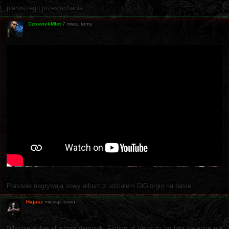
pierwszego przesłuchania.
CzłowiekMłot
7 mies. temu
Panowie nagrywają nowy album z udziałem DiGiorgio na basie.
Hajasz
miesiąc temu
Właśnie sobie słucham demówki Fiction of Veracity bo lata świetlne nie