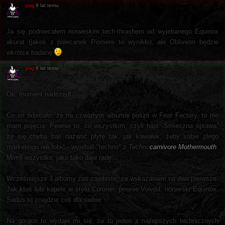
yog
9 lat temu
Ja się podniecałem norweskim tech-thrashem od wyjebanego Equinox
akurat (jakoś z polecanek Pioniere to wynikło), ale Obliveon będzie
wkrótce badane
yog
8 lat temu
Ok, moment nadszedł.
Co im odjebało, że na czwartym albumie poszli w Fear Factory, to nie
mam pojęcia. Pewnie to, co wszystkim, czyli hajs. Śmieszna sprawa,
że się chyba bali nazwać płytę tak, jak kawałek, żeby sobie złego
marketingu nie robić - wyjebali "techno" z
Techno
carnivore Mothermouth
.
Mimo wszystko, jako tako daje radę.
Wcześniejsze 3 albumy zaś zajebiste, ze wskazaniem na dwa pierwsze.
Jak ktoś lubi kapele w stylu Coroner, pewnie Voivod, norweski Equinox,
Sadus to znajdzie coś dla siebie.
Na gorąco to wydaje mi się, że to jeden z najlepszych technicznych