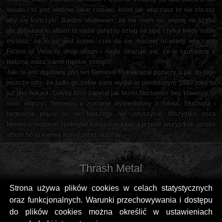
leciało i to jest właśnie takie ciosiwo, które jak włączasz to nie chcesz
aby się kończyło. Bardzo ubolewam, że nie mam nic więcej na fizyku
ale debiutancki album to nadal potężny szlag na japę i tylko kiedy sobie
myślisz, że to już jest koniec i nie da się mocniej to wtedy włączasz
Fiction of Veracity drugi album i nagle okazuje się, że w szufladzie z
bielizną masz same męskie stringi!!!
Jaki to jest dojebany płyt ten Nemesis to klękajcie pozerzy a jak do tego
jeszcze info, że ludki go sobie sami wydali w pierdolonym 1993 roku to
już jest nokaut. Gdyby ktoś zapytał jak brzmi Nocturnus bez klawiszy to
musi włączyć Nemesis a zostanie wypierdolony z fotela. Słuchajta i
tarmoście prącie bo nic lepszego nie usłyszycie. Wszystko poza
Nemesis możecie spokojnie spuścić w kiblu a przede wszystkim ostatni
album bo to kierwa wstyd przez duże W.
Thrash Metal
Strona używa plików cookies w celach statystycznych
oraz funkcjonalnych. Warunki przechowywania i dostępu
do plików cookies można określić w ustawieniach