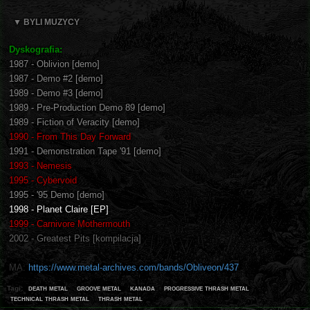
▼ BYLI MUZYCY
Dyskografia:
1987 - Oblivion [demo]
1987 - Demo #2 [demo]
1989 - Demo #3 [demo]
1989 - Pre-Production Demo 89 [demo]
1989 - Fiction of Veracity [demo]
1990 - From This Day Forward
1991 - Demonstration Tape '91 [demo]
1993 - Nemesis
1995 - Cybervoid
1995 - '95 Demo [demo]
1998 - Planet Claire [EP]
1999 - Carnivore Mothermouth
2002 - Greatest Pits [kompilacja]
MA:
https://www.metal-archives.com/bands/Obliveon/437
death metal
groove metal
kanada
progressive thrash metal
Tagi:
technical thrash metal
thrash metal