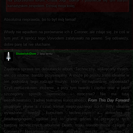
Na poprzednim forum, chyba Jogi "odkrył" i podniecał się tym starym
kanadyjskim zespołem. Dzisiaj moja kolej.
Absolutna nieprawda, bo to był mój temat!
Wtedy nie wpadłem na porównanie ich z Coroner, ale zdaje się, że coś w
tym jest. A oprócz tego Voivodem zalatywało na pewno. Się odświeży,
dobre parę lat nie słuchane.
DiabelskiDom
2 lata temu
Zajebista sprawa ten debiutancki album. Techniczny, wykręcony thrash,
ale, co istotne, bardzo przyswajalny. A może po prostu trafili idealnie w
ten podrodzaj tego rodzaju muzyki, który mi najbardziej odpowiada?
Czyli nietuzinkowo, złożenie, a przy tym twardo i ciężko oraz w jakiś
szczególny sposób tajemniczo i mrocznie? Nie ma tutaj
wesołkowatości, żadnej teatralnej kuriozalności;
From This Day Forward
wspaniale płynie a i czuć klimat nieprzyjaznego sci-fi. Riffy idealnie
wyważone między kunsztem technicznym a atmosferą i
headbangingiem, ogólnie jest to granie gdzieś na przecięciu tych
bardziej technicznych albumów Death, trójki Voivod, może czegoś z
Coronera? Niesamowicie nośna muzyka, weszło mi idealnie od