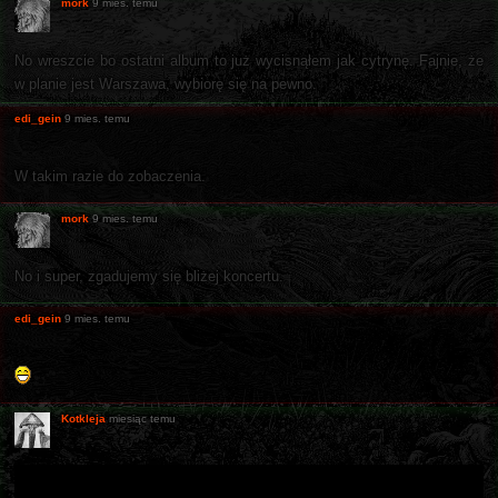
mork
9 mies. temu
No wreszcie bo ostatni album to już wycisnąłem jak cytrynę. Fajnie, że
w planie jest Warszawa, wybiorę się na pewno.
edi_gein
9 mies. temu
W takim razie do zobaczenia.
mork
9 mies. temu
No i super, zgadujemy się bliżej koncertu.
edi_gein
9 mies. temu
Kotkleja
miesiąc temu