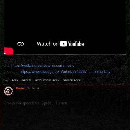
BC:
https://vicband.bandcamp.com/music
Discogs:
https://www.discogs.com/artist/3748767- ... nnina-City
folk
grecja
psychedelic rock
stoner rock
Tagi:
Kozioł
5 lat temu
Grecja się spodobała. Spróbuj Tubera.