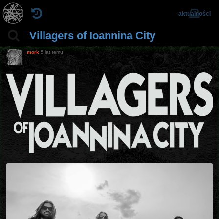
aktualności
Villagers of Ioannina City
mork
5 lat temu