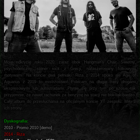
Moje odkrycie roku 2020, zaraz obok Hangman's Chair. Świetny,
psychodeliczny stoner rock z Grecji, nafaszerowany folkowymi
motywami. Na koncie dwa pełniaki. Riza z 2014 spoko ale Age of
Aquarius z 2019 to mistrzostwo! Polecam na długie trasy drogami
ekspresowymi lub autostradami. Płynie się przy tym po szosie tak
przyjemnie, że nawet rachunek za benzynę na stacji nie boli tak bardzo.
Cały album do przesłuchania na oficjalnym koncie YT zespołu. Miło z
ich strony.
Dyskografia:
2010 - Promo 2010 [demo]
2014 - Riza