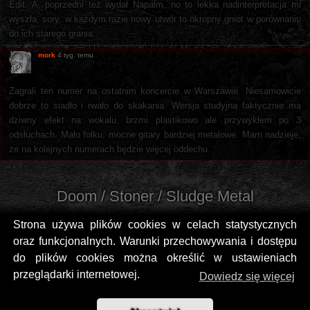
Edit. A, poprzedni też wydał Napalm, no to lekka nadinterpretacja mi
wyszła, sory, w każdym razie nowy utwór to okropny gniot w porównaniu
do ich starego grania.
mork
4 tyg. temu
Zagrali ten numer na ostatnim koncercie w Warszawie. Niesamowicie
dobrze to siadło i rwało do skakania. Wersja studyjna faktycznie ma
dziwny efekt na wokalu, brzmi plastikowo ale przywykłem po 3
odsłuchach. Mało folku, mocne gitary bardziej metalowe. Mam nadzieje,
że na kolejnych numerach będzie więcej oddechu.
Doom / Stoner / Sludge Metal
Strona używa plików cookies w celach statystycznych
oraz funkcjonalnych. Warunki przechowywania i dostępu
do plików cookies można określić w ustawieniach
przeglądarki internetowej.
Dowiedz się więcej