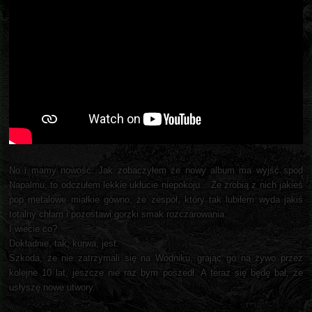
No i mamy nowość. Jak zobaczyłem że nowy album ma wyjść spod
Napalmu, to odczułem lekkie ukłucie niepokoju... Że zrobią z nich jakieś
pop metalowe miałkie gówno, że zespół, który tak lubiłem wyda jakiś
totalny chłam i pozostawi gorzki smak rozczarowania.
I wiecie co?
Dokładnie, tak, kurwa, jest.
Szkoda, że nie zatrzymali się na Wodniku, grając go na żywo przez
kolejne 10 lat, jeszcze nie raz bym poszedł. A teraz się będę bał, że
usłyszę nowe utwory.