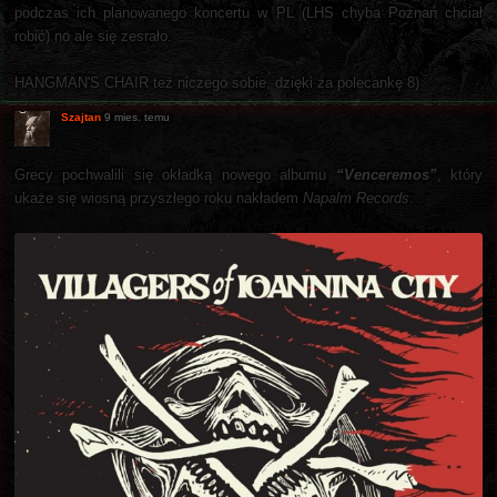
podczas ich planowanego koncertu w PL (LHS chyba Poznań chciał
robić) no ale się zesrało.
HANGMAN'S CHAIR też niczego sobie, dzięki za polecankę 8)
Szajtan
9 mies. temu
Grecy pochwalili się okładką nowego albumu
“Venceremos”
, który
ukaże się wiosną przyszłego roku nakładem
Napalm Records
.