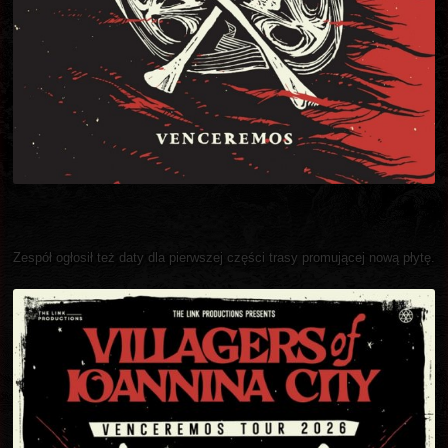
Zespół ogłosił też daty dla pierwszej części trasy promującej nową płytę.