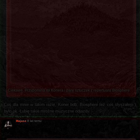
Ciekawe. Przypomina mi Konera i parę sztuczek z repertuaru Biosphere.
Coś dla mnie w takim razie, Koner bdb, Biosphere też coś słyszałem i
było ok. Lubię takie mroźne muzyczne odjazdy.
Hajasz
8 lat temu