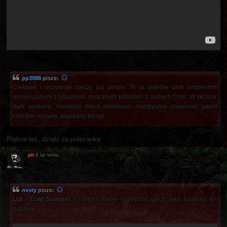
pp3088
pisze:
Ciekawe i oczywiste rzeczy już poszły. To ja dojebię dark ambientem
wymieszanym z rytualnym, mrocznym klimatem z samych Chin. W skrócie:
dark ambient, niemalże black metalowe, mantryczne zaśpiewy, jakieś
chińskie motywy, pojebany klimat.
Piękne też, dzięki za polecankę.
pit
8 lat temu
nvsty
pisze:
Lull - Cold Summer
- zdecydowanie najlepsza rzecz, jaka spotkała ten
gatunek.