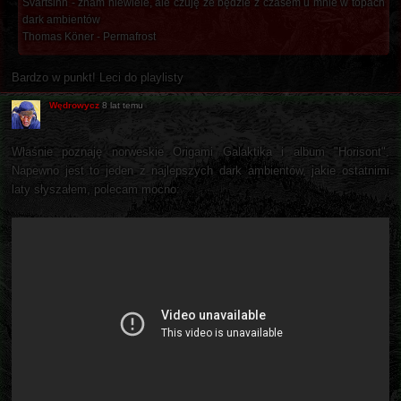
Svartsinn - znam niewiele, ale czuję że będzie z czasem u mnie w topach
dark ambientów
Thomas Köner - Permafrost
Bardzo w punkt! Leci do playlisty
Wędrowycz
8 lat temu
Właśnie poznaję norweskie Origami Galaktika i album "Horisont".
Napewno jest to jeden z najlepszych dark ambientów, jakie ostatnimi
laty słyszałem, polecam mocno: