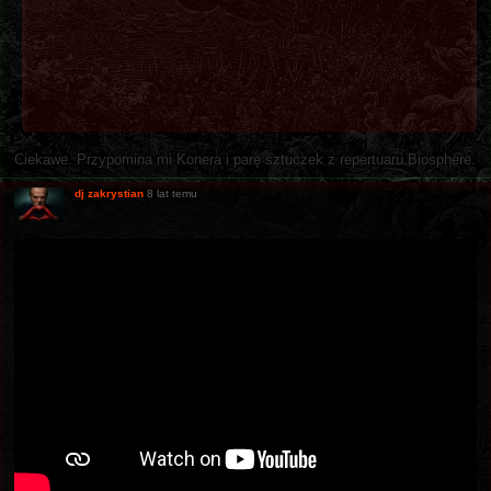
Ciekawe. Przypomina mi Konera i parę sztuczek z repertuaru Biosphere.
dj zakrystian
8 lat temu