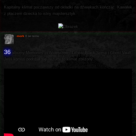
Kapitalny klimat począwszy od okładki na dźwiękach kończąc. Kawałek
z płaczem dziecka to istny majstersztyk.
mork
8 lat temu
36
albumy Memories in Widescreen, Lithea, Black Soma i Ghost Vault.
Jeśli komuś podobał się Irezumi to klimat zbliżony.