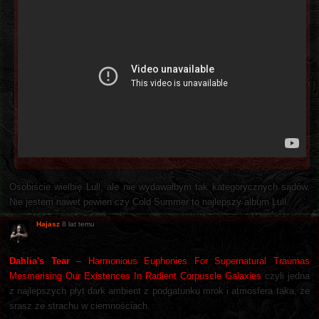
Osobiście wielbię Lull, ale nie wydawałbym tak kategorycznych sądów.
Nie jestem nawet pewien czy Cold Summer to najlepszy album Lull.
Hajasz
8 lat temu
Dahlia's Tear
‎– Harmonious Euphonies For Supernatural Traumas
Mesmerising Our Existences In Radient Corpuscle Galaxies
czyli jedna
z najlepszych płyt dark ambient z podgatunku mrok i atmosfera taka, że
srasz ze strachu w ciemnościach.