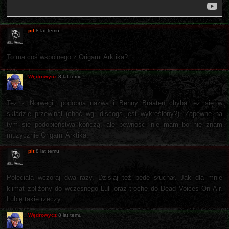
pit
8 lat temu
To ma coś wspólnego z Origami Arktika?
Wędrowycz
8 lat temu
Też z Norwegii, podobna nazwa i Benny Braaten chyba też się w
składzie przewinął (choć wg. discogs jest wykreślony?). Zapewne na
tym się podobieństwa kończą, ale pewności nie mam bo nie znam
muzycznie Origami Arktika.
pit
8 lat temu
Poleciała wczoraj dwa razy. Dzisiaj też będę słuchał. Jak dla mnie
klimat zbliżony do wczesnego Lull oraz trochę do Dead Voices On Air.
Lubię takie rzeczy.
Wędrowycz
8 lat temu