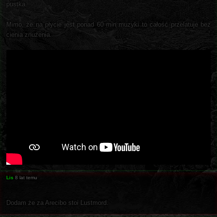
pustka.
Mimo, że na płycie jest ponad 60 min muzyki to całość przelatuje bez
cienia znużenia.
Lis
8 lat temu
Dodam że za Arecibo stoi Lustmord.