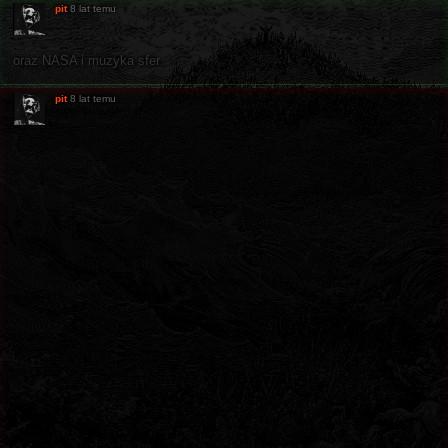
pit
8 lat temu
oraz NASA i muzyka sfer
pit
8 lat temu