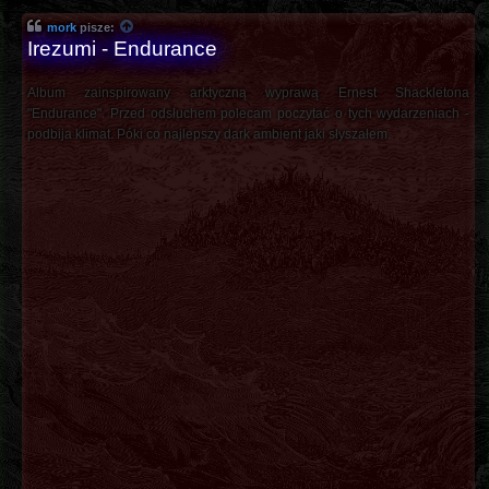
mork
pisze:
Irezumi - Endurance
Album zainspirowany arktyczną wyprawą Ernest Shackletona
"Endurance". Przed odsłuchem polecam poczytać o tych wydarzeniach -
podbija klimat. Póki co najlepszy dark ambient jaki słyszałem.