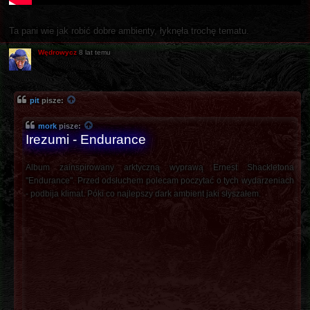
Ta pani wie jak robić dobre ambienty, łyknęła trochę tematu.
Wędrowycz
8 lat temu
pit
pisze:
mork
pisze:
Irezumi - Endurance
Album zainspirowany arktyczną wyprawą Ernest Shackletona
"Endurance". Przed odsłuchem polecam poczytać o tych wydarzeniach
- podbija klimat. Póki co najlepszy dark ambient jaki słyszałem.