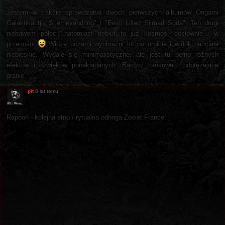
Jestem w trakcie sprawdzania dwóch pierwszych albumów Origami
Galaktika tj. "Stjernevandring" i "Eesti Lilled Silmad Süda". Ten drugi
niebawem poleci, natomiast debiut to już kosmos, dosłownie i w
przenośni
Widzę oczami wyobraźni lot po orbicie i widok na ciała
niebieskie. Wydaje się minimalistyczne, ale jest tu pełno różnych
efektów i dźwięków ponakładanych. Bardzo transowe i odprężające
granie.
pit
8 lat temu
Rapoon - kolejna etno / rytualna odnoga Zoviet France: