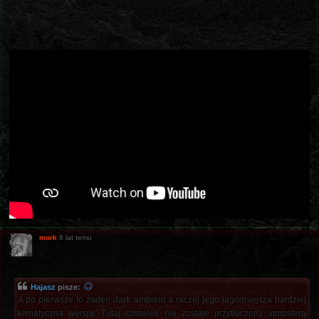
mork
8 lat temu
Hajasz
pisze:
A po pierwsze to żaden dark ambient a raczej jego łagodniejsza bardziej
klimatyczna wersja. Tutaj człowiek nie zostaje przytłoczony atmosferą