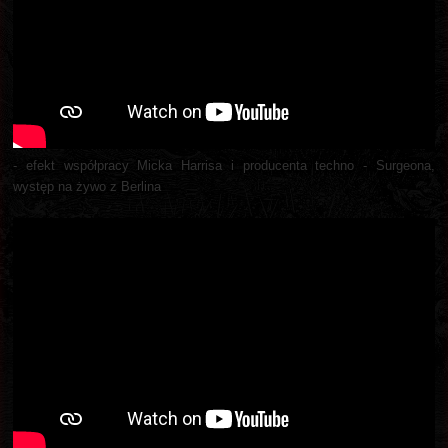
- efekt współpracy Micka Harrisa i producenta techno - Surgeona,
występ na żywo z Berlina