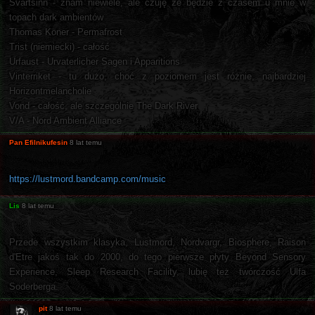
Svartsinn - znam niewiele, ale czuję że będzie z czasem u mnie w
topach dark ambientów
Thomas Köner - Permafrost
Trist (niemiecki) - całość
Urfaust - Urvaterlicher Sagen i Apparitions
Vinterriket - tu dużo, choć z poziomem jest różnie, najbardziej
Horizontmelancholie
Vond - całość, ale szczególnie The Dark River
V/A - Nord Ambient Alliance
Pan Efilnikufesin
8 lat temu
https://lustmord.bandcamp.com/music
Lis
8 lat temu
Przede wszystkim klasyka, Lustmord, Nordvargr, Biosphere, Raison
d'Etre jakoś tak do 2000, do tego pierwsze płyty Beyond Sensory
Experience, Sleep Research Facility, lubię też twórczość Ulfa
Soderberga.
pit
8 lat temu