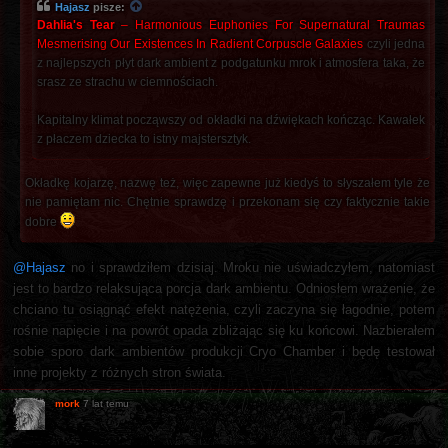
Hajasz
pisze:
Dahlia's Tear
‎– Harmonious Euphonies For Supernatural Traumas
Mesmerising Our Existences In Radient Corpuscle Galaxies
czyli jedna
z najlepszych płyt dark ambient z podgatunku mrok i atmosfera taka, że
srasz ze strachu w ciemnościach.
Kapitalny klimat począwszy od okładki na dźwiękach kończąc. Kawałek
z płaczem dziecka to istny majstersztyk.
Okładkę kojarzę, nazwę też, więc zapewne już kiedyś to słyszałem tyle że
nie pamiętam nic. Chętnie sprawdzę i przekonam się czy faktycznie takie
dobre
@Hajasz
no i sprawdziłem dzisiaj. Mroku nie uświadczyłem, natomiast
jest to bardzo relaksująca porcja dark ambientu. Odniosłem wrażenie, że
chciano tu osiągnąć efekt natężenia, czyli zaczyna się łagodnie, potem
rośnie napięcie i na powrót opada zbliżając się ku końcowi. Nazbierałem
sobie sporo dark ambientów produkcji Cryo Chamber i będę testował
inne projekty z różnych stron świata.
mork
7 lat temu