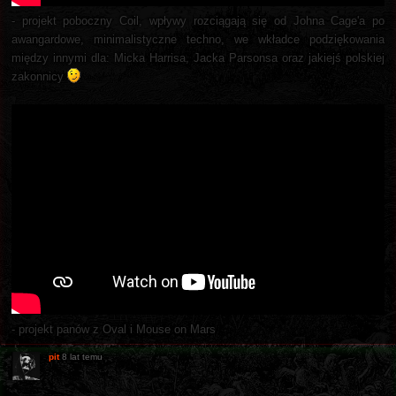
- projekt poboczny Coil, wpływy rozciągają się od Johna Cage'a po
awangardowe, minimalistyczne techno, we wkładce podziękowania
między innymi dla: Micka Harrisa, Jacka Parsonsa oraz jakiejś polskiej
zakonnicy
- projekt panów z Oval i Mouse on Mars
pit
8 lat temu