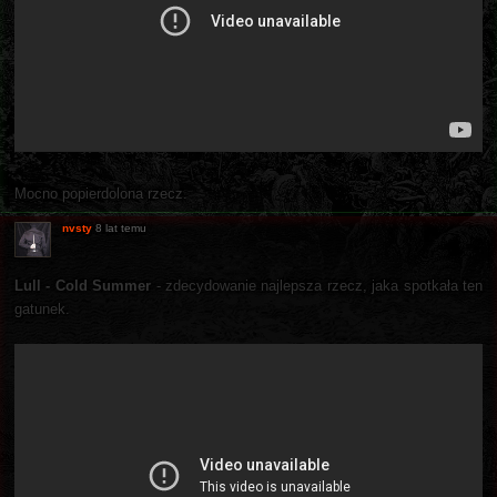
Mocno popierdolona rzecz.
nvsty
8 lat temu
Lull - Cold Summer
- zdecydowanie najlepsza rzecz, jaka spotkała ten
gatunek.