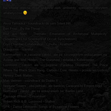
Na chwilę obecną moje ulubione dark ambienty, specjalnie ułożyłem
alfabetycznie
Akira Yamaoka - soundtracki do serii Silent Hill
Ben Frost - By the Throat
Blut aus Nord - Thematic Emanation of Archetypal Multiplicity"
(Soundtracks for Scientists of Occult Synchretism)
Cryo Chamber Collaboration - Cthulhu i Azathoth
Draugurinn - Ísavetur
Kammarheit - w zasadzie całość, ale ze szczególnym wskazaniem na:
Asleep and Well Hidden, The Starwheel i składaka Kollektionen
Lustmord - całość! ale szczególnie: Paradise Disowned, The Place
Where the Black Stars Hang, Carbon / Core, Heretic i przede wszystkim
Heresy, Dark Matter
Matt Uelmen - soundtrack do Diablo II
Neptune Towers - oba pełniaki, ale bardziej Caravans to Empire Algol
Northaunt - całość, ale ze wskazaniem na: Barren Land
Paysage d'Hiver - Einsamkeit
Robert Rich & B. Lustmord - Stalker
SPK - Zamia Lehmanni: Songs of Byzantine Flowers