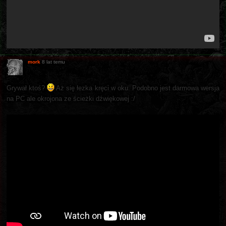
mork
8 lat temu
Grywał ktoś?
Aż się łezka kręci w oku. Podobno jest darmowa wersja
na PC ale okrojona ze ścieżki dźwiękowej :/