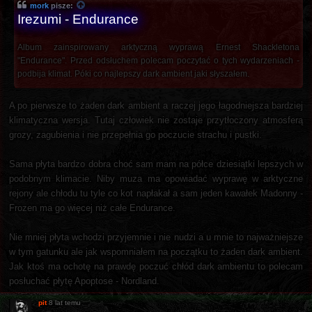
mork
pisze:
Irezumi - Endurance
Album zainspirowany arktyczną wyprawą Ernest Shackletona
"Endurance". Przed odsłuchem polecam poczytać o tych wydarzeniach -
podbija klimat. Póki co najlepszy dark ambient jaki słyszałem.
A po pierwsze to żaden dark ambient a raczej jego łagodniejsza bardziej
klimatyczna wersja. Tutaj człowiek nie zostaje przytłoczony atmosferą
grozy, zagubienia i nie przepełnia go poczucie strachu i pustki.
Sama płyta bardzo dobra choć sam mam na półce dziesiątki lepszych w
podobnym klimacie. Niby muza ma opowiadać wyprawę w arktyczne
rejony ale chłodu tu tyle co kot napłakał a sam jeden kawałek Madonny -
Frozen ma go więcej niż całe Endurance.
Nie mniej płyta wchodzi przyjemnie i nie nudzi a u mnie to najważniejsze
w tym gatunku ale jak wspomniałem na początku to żaden dark ambient.
Jak ktoś ma ochotę na prawdę poczuć chłód dark ambientu to polecam
posłuchać płytę Apoptose - Nordland.
pit
8 lat temu