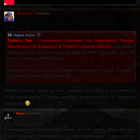
Wędrowycz
8 lat temu
Hajasz
pisze:
Dahlia's Tear
‎– Harmonious Euphonies For Supernatural Traumas
Mesmerising Our Existences In Radient Corpuscle Galaxies
czyli jedna z
najlepszych płyt dark ambient z podgatunku mrok i atmosfera taka, że
srasz ze strachu w ciemnościach.
Kapitalny klimat począwszy od okładki na dźwiękach kończąc. Kawałek z
płaczem dziecka to istny majstersztyk.
Okładkę kojarzę, nazwę też, więc zapewne już kiedyś to słyszałem tyle
że nie pamiętam nic. Chętnie sprawdzę i przekonam się czy faktycznie
takie dobre
Hajasz
8 lat temu
Z kategorii space dark ambient mocno polecam jedyny album Arecibo -
Trans Plutonian Transmissions. Klimat niemiłosierny, czerń, chłód i