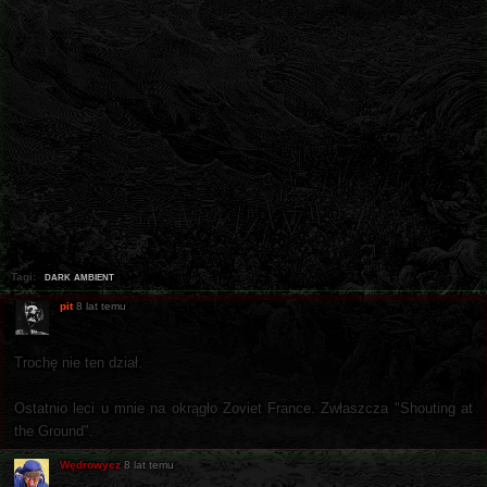
dark ambient
Tagi:
pit
8 lat temu
Trochę nie ten dział.
Ostatnio leci u mnie na okrągło Zoviet France. Zwłaszcza "Shouting at
the Ground".
Wędrowycz
8 lat temu