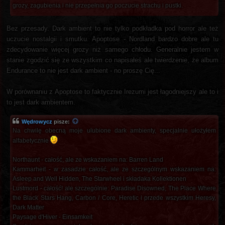
grozy, zagubienia i nie przepełnia go poczucie strachu i pustki.
Bez przesady. Dark ambient to nie tylko podkładka pod horror ale też
uczucie nostalgii i smutku. Apoptose - Nordland bardzo dobre ale tu
zdecydowanie więcej grozy niż samego chłodu. Generalnie jestem w
stanie zgodzić się ze wszystkim co napisałeś ale twierdzenie, że album
Endurance to nie jest dark ambient - no proszę Cię...
W porównaniu z Apoptose to faktycznie Irezumi jest łagodniejszy ale to i
to jest dark ambientem.
Wędrowycz
pisze:
Na chwilę obecną moje ulubione dark ambienty, specjalnie ułożyłem
alfabetycznie
Northaunt - całość, ale ze wskazaniem na: Barren Land
Kammarheit - w zasadzie całość, ale ze szczególnym wskazaniem na:
Asleep and Well Hidden, The Starwheel i składaka Kollektionen
Lustmord - całość! ale szczególnie: Paradise Disowned, The Place Where
the Black Stars Hang, Carbon / Core, Heretic i przede wszystkim Heresy,
Dark Matter
Paysage d'Hiver - Einsamkeit