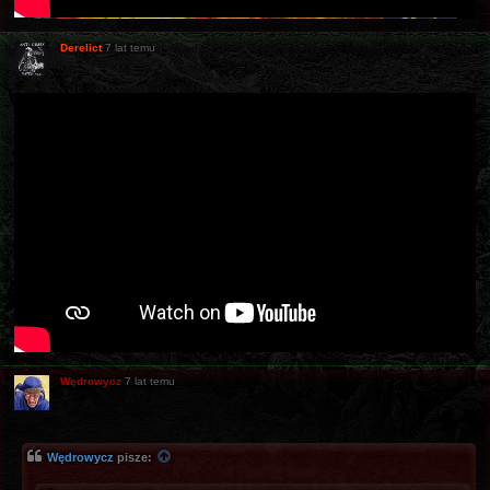
Derelict
7 lat temu
Wędrowycz
7 lat temu
Wędrowycz
pisze: