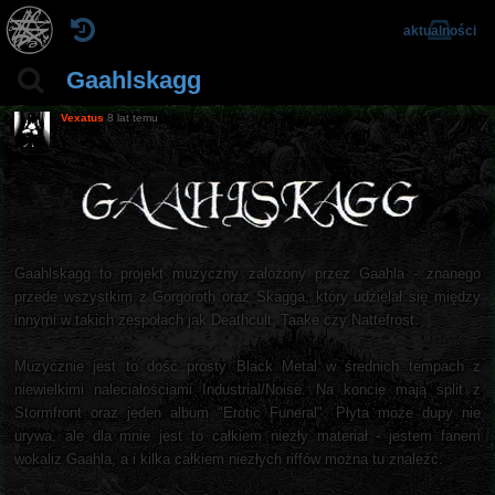
aktualności
Gaahlskagg
Vexatus
8 lat temu
Gaahlskagg to projekt muzyczny założony przez Gaahla - znanego
przede wszystkim z Gorgoroth oraz Skagga, który udzielał się między
innymi w takich zespołach jak Deathcult, Taake czy Nattefrost.
Muzycznie jest to dość prosty Black Metal w średnich tempach z
niewielkimi naleciałościami Industrial/Noise. Na koncie mają split z
Stormfront oraz jeden album "Erotic Funeral". Płyta może dupy nie
urywa, ale dla mnie jest to całkiem niezły materiał - jestem fanem
wokaliz Gaahla, a i kilka całkiem niezłych riffów można tu znaleźć.