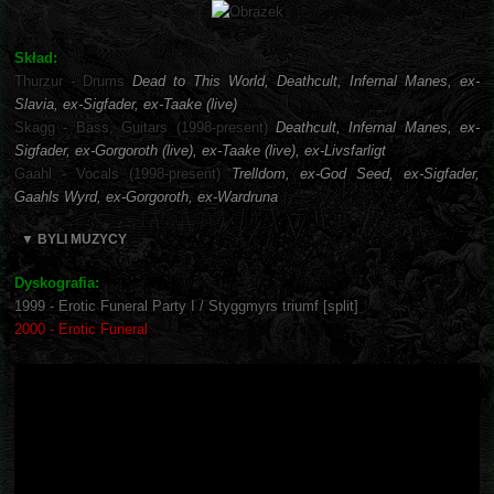
Skład:
Thurzur - Drums
Dead to This World, Deathcult, Infernal Manes, ex-
Slavia, ex-Sigfader, ex-Taake (live)
Skagg - Bass, Guitars (1998-present)
Deathcult, Infernal Manes, ex-
Sigfader, ex-Gorgoroth (live), ex-Taake (live), ex-Livsfarligt
Gaahl - Vocals (1998-present)
Trelldom, ex-God Seed, ex-Sigfader,
Gaahls Wyrd, ex-Gorgoroth, ex-Wardruna
▼ BYLI MUZYCY
Dyskografia:
1999 - Erotic Funeral Party I / Styggmyrs triumf [split]
2000 - Erotic Funeral