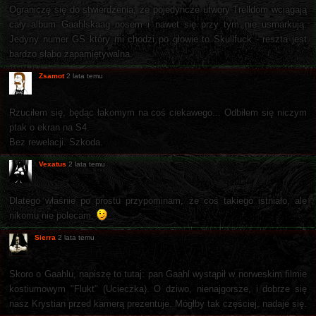
Ograniczę się do stwierdzenia, że pojedyncze utwory Trelldom wciągają
cały album Gaahlskaag nosem i nawet się przy tym nie usmarkują.
Jedyny numer GS który mi chodzi po głowie to Skullfuck - reszta jest
bardzo słabo zapamiętywalna.
Zsamot
2 lata temu
Rzuciłem się, będąc łakomym na coś ciekawego... Odbiłem się niczym
ptak o ekran na S4.
Bez rewelacji. Szkoda.
Vexatus
2 lata temu
Dlatego właśnie po prostu przypominam, że coś takiego istniało, ale
nikomu nie polecam.
Sierra
2 lata temu
Skoro o Gaahlu, napiszę to tutaj: pan Gaahl wystąpił w norweskim filmie
kostiumowym "Flukt" (Ucieczka). O dziwo, nienajgorsze, i dobrze się
nasz Krystian przed kamerą prezentuje. Mógłby tak częściej, nadaje się.