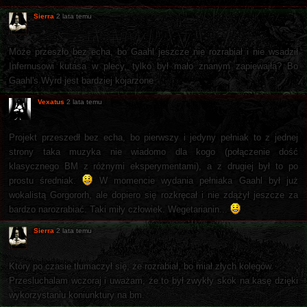
Sierra
2 lata temu
Może przeszło bez echa, bo Gaahl jeszcze nie rozrabiał i nie wsadził
Infernusowi kutasa w plecy, tylko był mało znanym zapiewajłą? Bo
Gaahl's Wyrd jest bardziej kojarzone
Vexatus
2 lata temu
Projekt przeszedł bez echa, bo pierwszy i jedyny pełniak to z jednej
strony taka muzyka nie wiadomo dla kogo (połączenie dość
klasycznego BM z różnymi eksperymentami), a z drugiej był to po
prostu średniak.
W momencie wydania pełniaka Gaahl był już
wokalistą Gorgororh, ale dopiero się rozkręcał i nie zdążył jeszcze za
bardzo narozrabiać. Taki miły człowiek. Wegetarianin...
Sierra
2 lata temu
Który po czasie tłumaczył się, że rozrabiał, bo miał złych kolegów.
Przesluchalam wczoraj i uważam, że to był zwykły skok na kasę dzięki
wykorzystaniu koniunktury na bm.