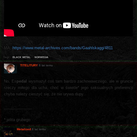
MA:
https://www.metal-archives.com/bands/Gaahlskagg/4811
black metal
norwegia
Tagi:
TITELITURY
8 lat temu
No, Es
pedal
wysmażył coś tam bardzo zachowawczego, ale w gruncie
rzeczy miłego dla ucha, choć w świetle* jego seksualnych preferencji
chyba należy cieszyć się, że nie urywa dupy.
_____________
* jelita grubego
Metalized
8 lat temu