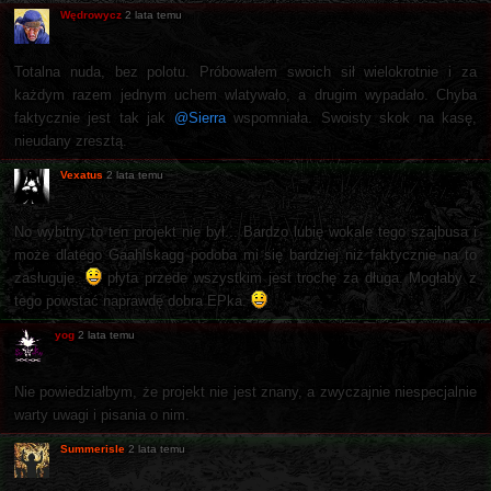
Wędrowycz
2 lata temu
Totalna nuda, bez polotu. Próbowałem swoich sił wielokrotnie i za
każdym razem jednym uchem wlatywało, a drugim wypadało. Chyba
faktycznie jest tak jak
@Sierra
wspomniała. Swoisty skok na kasę,
nieudany zresztą.
Vexatus
2 lata temu
No wybitny to ten projekt nie był... Bardzo lubię wokale tego szajbusa i
może dlatego Gaahlskagg podoba mi się bardziej niż faktycznie na to
zasługuje.
płyta przede wszystkim jest trochę za długa. Mogłaby z
tego powstać naprawdę dobra EPka.
yog
2 lata temu
Nie powiedziałbym, że projekt nie jest znany, a zwyczajnie niespecjalnie
warty uwagi i pisania o nim.
Summerisle
2 lata temu