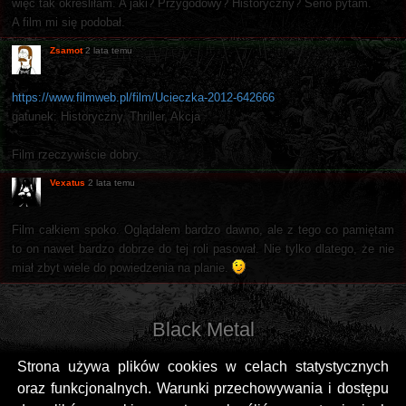
więc tak określiłam. A jaki? Przygodowy? Historyczny? Serio pytam.
A film mi się podobał.
Zsamot
2 lata temu
https://www.filmweb.pl/film/Ucieczka-2012-642666
gatunek: Historyczny, Thriller, Akcja
Film rzeczywiście dobry.
Vexatus
2 lata temu
Film całkiem spoko. Oglądałem bardzo dawno, ale z tego co pamiętam
to on nawet bardzo dobrze do tej roli pasował. Nie tylko dlatego, że nie
miał zbyt wiele do powiedzenia na planie.
Black Metal
Strona używa plików cookies w celach statystycznych
oraz funkcjonalnych. Warunki przechowywania i dostępu