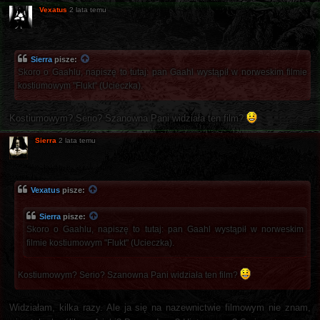
Vexatus
2 lata temu
Sierra
pisze:
Skoro o Gaahlu, napiszę to tutaj: pan Gaahl wystąpił w norweskim filmie
kostiumowym "Flukt" (Ucieczka).
Kostiumowym? Serio? Szanowna Pani widziała ten film?
Sierra
2 lata temu
Vexatus
pisze:
Sierra
pisze:
Skoro o Gaahlu, napiszę to tutaj: pan Gaahl wystąpił w norweskim
filmie kostiumowym "Flukt" (Ucieczka).
Kostiumowym? Serio? Szanowna Pani widziała ten film?
Widziałam, kilka razy. Ale ja się na nazewnictwie filmowym nie znam,