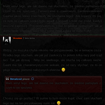
Mam winyl tego, ale tak dawno nie słuchałem, że średnio pamiętam z
czym to się spożywa. Zamieszanie z rowerowym zainteresowaniem
Gaahla jakoś lekko zniecheciły do słuchania tegoż. Ale kojarzy mi się,
że było to całkiem spoko typu wpadł o wypadł szkód nie zrobił, kiedyś
jeszcze zaproszę. Przypomniałem to sobie to pewnie posłucham jak w
domu będę, chwilowo dalej ferie sobie robię z dala od swoich płyt.
Vexatus
2 lata temu
Widzę, że muzyka chyba nikomu nie przypasowała, bo w temacie cisza.
Rzadko tego słucham, ale jak już zaskoczy to potem kilka razy pod rząd
leci. Tak jak dzisiaj... Niby nic wielkiego, ale słucha się całkiem nieźle.
Gaahl ma tak charakterystyczne wokale, że od razy słychać, że to on
piłuje mordę, pomimo nałożonych efektów.
Metalized
pisze:
Mam winyl tego, ale tak dawno nie słuchałem, że średnio pamiętam z
czym to się spożywa.
Chcesz się go pozbyć? W sumie to bym może kupił, choć sam słucham
tego raz na ten przysłowiowy ruski rok.