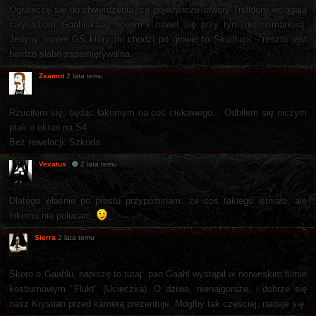
Ograniczę się do stwierdzenia, że pojedyncze utwory Trelldom wciągają
cały album Gaahlskaag nosem i nawet się przy tym nie usmarkują.
Jedyny numer GS który mi chodzi po głowie to Skullfuck - reszta jest
bardzo słabo zapamiętywalna.
Zsamot
2 lata temu
Rzuciłem się, będąc łakomym na coś ciekawego... Odbiłem się niczym
ptak o ekran na S4.
Bez rewelacji. Szkoda.
Vexatus
2 lata temu
Dlatego właśnie po prostu przypominam, że coś takiego istniało, ale
nikomu nie polecam.
Sierra
2 lata temu
Skoro o Gaahlu, napiszę to tutaj: pan Gaahl wystąpił w norweskim filmie
kostiumowym "Flukt" (Ucieczka). O dziwo, nienajgorsze, i dobrze się
nasz Krystian przed kamerą prezentuje. Mógłby tak częściej, nadaje się.