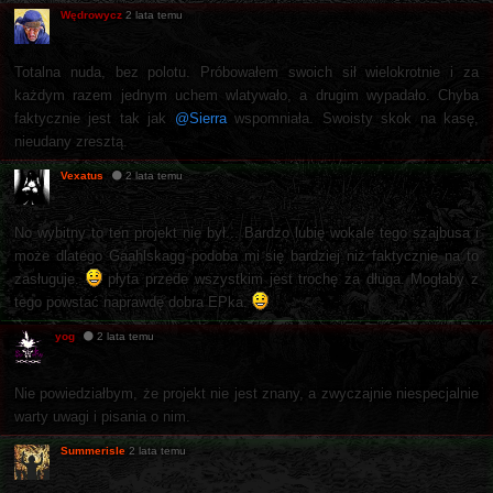
Wędrowycz
2 lata temu
Totalna nuda, bez polotu. Próbowałem swoich sił wielokrotnie i za
każdym razem jednym uchem wlatywało, a drugim wypadało. Chyba
faktycznie jest tak jak
@Sierra
wspomniała. Swoisty skok na kasę,
nieudany zresztą.
Vexatus
2 lata temu
No wybitny to ten projekt nie był... Bardzo lubię wokale tego szajbusa i
może dlatego Gaahlskagg podoba mi się bardziej niż faktycznie na to
zasługuje.
płyta przede wszystkim jest trochę za długa. Mogłaby z
tego powstać naprawdę dobra EPka.
yog
2 lata temu
Nie powiedziałbym, że projekt nie jest znany, a zwyczajnie niespecjalnie
warty uwagi i pisania o nim.
Summerisle
2 lata temu