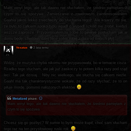
Mam winyl tego, ale tak dawno nie słuchałem, że średnio pamiętam z
czym to się spożywa. Zamieszanie z rowerowym zainteresowaniem
Gaahla jakoś lekko zniecheciły do słuchania tegoż. Ale kojarzy mi się,
że było to całkiem spoko typu wpadł o wypadł szkód nie zrobił, kiedyś
jeszcze zaproszę. Przypomniałem to sobie to pewnie posłucham jak w
domu będę, chwilowo dalej ferie sobie robię z dala od swoich płyt.
Vexatus
2 lata temu
Widzę, że muzyka chyba nikomu nie przypasowała, bo w temacie cisza.
Rzadko tego słucham, ale jak już zaskoczy to potem kilka razy pod rząd
leci. Tak jak dzisiaj... Niby nic wielkiego, ale słucha się całkiem nieźle.
Gaahl ma tak charakterystyczne wokale, że od razy słychać, że to on
piłuje mordę, pomimo nałożonych efektów.
Metalized
pisze:
Mam winyl tego, ale tak dawno nie słuchałem, że średnio pamiętam z
czym to się spożywa.
Chcesz się go pozbyć? W sumie to bym może kupił, choć sam słucham
tego raz na ten przysłowiowy ruski rok.