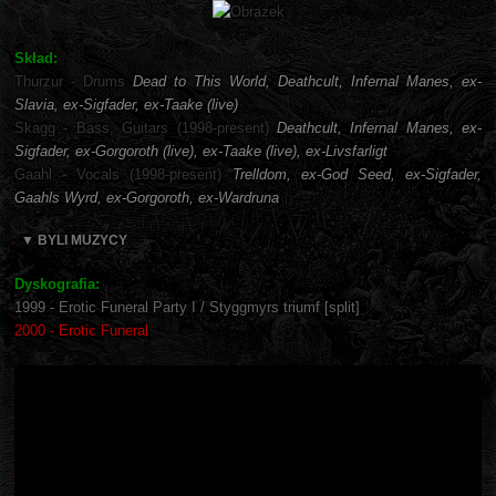
Skład:
Thurzur - Drums
Dead to This World, Deathcult, Infernal Manes, ex-
Slavia, ex-Sigfader, ex-Taake (live)
Skagg - Bass, Guitars (1998-present)
Deathcult, Infernal Manes, ex-
Sigfader, ex-Gorgoroth (live), ex-Taake (live), ex-Livsfarligt
Gaahl - Vocals (1998-present)
Trelldom, ex-God Seed, ex-Sigfader,
Gaahls Wyrd, ex-Gorgoroth, ex-Wardruna
▼ BYLI MUZYCY
Dyskografia:
1999 - Erotic Funeral Party I / Styggmyrs triumf [split]
2000 - Erotic Funeral