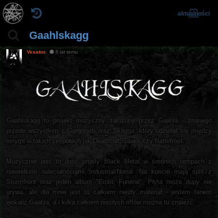
aktualności
Gaahlskagg
Vexatus
8 lat temu
Gaahlskagg to projekt muzyczny założony przez Gaahla - znanego
przede wszystkim z Gorgoroth oraz Skagga, który udzielał się między
innymi w takich zespołach jak Deathcult, Taake czy Nattefrost.
Muzycznie jest to dość prosty Black Metal w średnich tempach z
niewielkimi naleciałościami Industrial/Noise. Na koncie mają split z
Stormfront oraz jeden album "Erotic Funeral". Płyta może dupy nie
urywa, ale dla mnie jest to całkiem niezły materiał - jestem fanem
wokaliz Gaahla, a i kilka całkiem niezłych riffów można tu znaleźć.