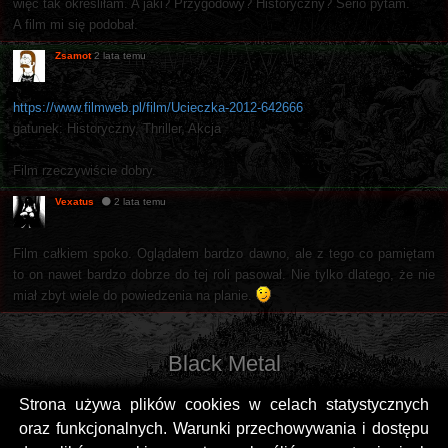
więc tak określiłam. A jaki? Przygodowy? Historyczny? Serio pytam.
A film mi się podobał.
Zsamot
2 lata temu
https://www.filmweb.pl/film/Ucieczka-2012-642666
gatunek: Historyczny, Thriller, Akcja
Film rzeczywiście dobry.
Vexatus
2 lata temu
Film całkiem spoko. Oglądałem bardzo dawno, ale z tego co pamiętam
to on nawet bardzo dobrze do tej roli pasował. Nie tylko dlatego, że nie
miał zbyt wiele do powiedzenia na planie.
Black Metal
Strona używa plików cookies w celach statystycznych
oraz funkcjonalnych. Warunki przechowywania i dostępu