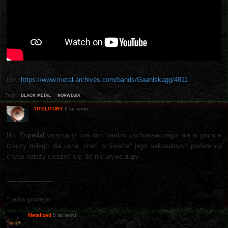
MA:
https://www.metal-archives.com/bands/Gaahlskagg/4811
black metal
norwegia
Tagi:
TITELITURY
8 lat temu
No, Es
pedal
wysmażył coś tam bardzo zachowawczego, ale w gruncie
rzeczy miłego dla ucha, choć w świetle* jego seksualnych preferencji
chyba należy cieszyć się, że nie urywa dupy.
_____________
* jelita grubego
Metalized
8 lat temu