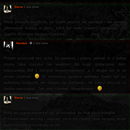
Sierra
2 lata temu
Może przeszło bez echa, bo Gaahl jeszcze nie rozrabiał i nie wsadził
Infernusowi kutasa w plecy, tylko był mało znanym zapiewajłą? Bo
Gaahl's Wyrd jest bardziej kojarzone
Vexatus
2 lata temu
Projekt przeszedł bez echa, bo pierwszy i jedyny pełniak to z jednej
strony taka muzyka nie wiadomo dla kogo (połączenie dość
klasycznego BM z różnymi eksperymentami), a z drugiej był to po
prostu średniak.
W momencie wydania pełniaka Gaahl był już
wokalistą Gorgororh, ale dopiero się rozkręcał i nie zdążył jeszcze za
bardzo narozrabiać. Taki miły człowiek. Wegetarianin...
Sierra
2 lata temu
Który po czasie tłumaczył się, że rozrabiał, bo miał złych kolegów.
Przesluchalam wczoraj i uważam, że to był zwykły skok na kasę dzięki
wykorzystaniu koniunktury na bm.