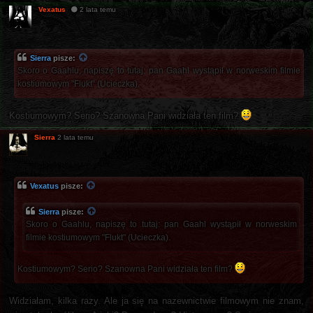
Vexatus
2 lata temu
Sierra
pisze:
Skoro o Gaahlu, napiszę to tutaj: pan Gaahl wystąpił w norweskim filmie
kostiumowym "Flukt" (Ucieczka).
Kostiumowym? Serio? Szanowna Pani widziała ten film?
Sierra
2 lata temu
Vexatus
pisze:
Sierra
pisze:
Skoro o Gaahlu, napiszę to tutaj: pan Gaahl wystąpił w norweskim
filmie kostiumowym "Flukt" (Ucieczka).
Kostiumowym? Serio? Szanowna Pani widziała ten film?
Widziałam, kilka razy. Ale ja się na nazewnictwie filmowym nie znam,