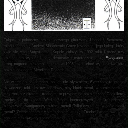
Fulgor to poboczny projekt dawnego gitarzysty Ungod / Baxaxaxa,
mianującego się Ancient Blasphemic Grave Invocator i jego kolegi, który
zwie się Asar Burgstrasse. Kapelę założyli w 1992 roku i przez trzy
kolejne lata wypuścili parę demosów i ostatecznie epkę
Eyequinox
,
którą nagrano rzekomo jeszcze w 1993 roku, choć wyszła dwa lata
później nakładem Merciless Records.
Nie wiem, co na demach, bo ich nie słyszałem,
Eyequinox
to granie
dziwaczne, taki niby awangardowy, niby black metal, w sumie bardziej
elektronika z gitarami, trochę mi to przypomina późniejszego Godkillera,
trochę nie do końca. Wedle źródeł internetowych, jest to jeden z
pierwszych awangardowych black metali. Tylko czy to jest w ogóle black
metal? Oceńcie sami. Moim zdaniem ciutkę. Trochę kwadratowe, ale
całkiem ciekawe, oryginalne granie.