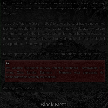
bym postawił to na piedestale wczesnej avant-gardy black metalowej,
ale tak nie jest więć zostaje im tylko wspominka w postaci trybutu od
Aboryma.
To Be One With the Stars... (1993) to z kolei bardziej tradycyjne demko,
jest to atmospheric black metal zagrany na kalkulatorze, w bardzo
wolnym tempie. Gdyby nie wokale spokojnie można byłoby to wrzucić w
dungeon synth/darkwave. Niby robi fajny klimacik, ale jest za długie i
zbyt pierdzące. Zmęczyłem się przeokrutnie.
Muszę sprawdzić jeszcze EP-kę, może tam nauczyli się pisać utwory.
We wkładce Eyequinox muzycy poniżają słuchacza i wychwalają GG
Allina, Żaka Sziraka, Dahmera i Mansona oraz zapraszają do
bombardowania Amnesty International.
Ale edgelordy, podoba mi się.
Black Metal