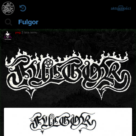
aktualności
Fulgor
yog
2 lata temu