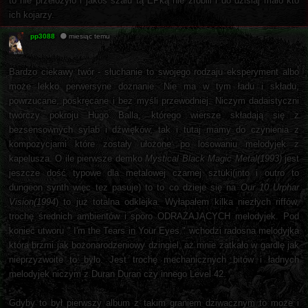
to nie przełożyło i jakoś szału tą EPką nie zrobili i do dzisiaj mało kto
ich kojarzy.
pp3088
miesiąc temu
Bardzo ciekawy twór - słuchanie to swojego rodzaju eksperyment albo
może lekko perwersyne doznanie. Nie ma w tym ładu i składu,
powrzucane, poskręcane i bez myśli przewodniej. Niczym dadaistyczni
twórczy pokroju Hugo Balla, którego wiersze składają się z
bezsensownych sylab i dźwięków, tak i tutaj mamy do czynienia z
kompozycjami które zostały ułożone po losowaniu melodyjek z
kapelusza. O ile pierwsze demko
Mystical Black Magic Metal(1993)
jest
jeszcze dość typowe dla metalowej czarnej sztuki(into i outro to
dungeon synth więc tez pasuje) to to co dzieje się na
Our 10 Urphar
Vision(1994
) to już totalna odklejka. Wyłapałem kilka niezłych riffów,
trochę średnich ambientów i sporo ODRAŻAJĄCYCH melodyjek. Pod
koniec utworu " I'm the Tears in Your Eyes " wchodzi radosna melodyjka
która brzmi jak bożonarodzeniowy dzingiel, aż mnie zatkało w gardlę jak
nieprzyzwoite to było. Jest trochę mechanicznych bitów i ładnych
melodyjek niczym z Duran Duran czy innego Level 42.
Gdyby to był pierwszy album z takim graniem dziwacznym to może i