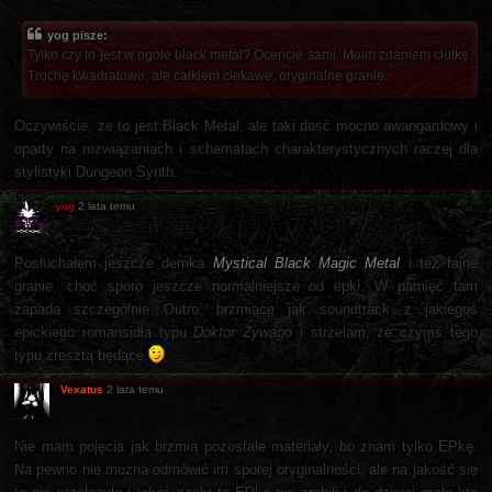
yog pisze:
Tylko czy to jest w ogóle black metal? Oceńcie sami. Moim zdaniem ciutkę.
Trochę kwadratowe, ale całkiem ciekawe, oryginalne granie.
Oczywiście, że to jest Black Metal, ale taki dość mocno awangardowy i
oparty na rozwiązaniach i schematach charakterystycznych raczej dla
stylistyki Dungeon Synth.
yog
2 lata temu
Posłuchałem jeszcze demka
Mystical Black Magic Metal
i też fajne
granie, choć sporo jeszcze normalniejsze od epki. W pamięć tam
zapada szczególnie Outro, brzmiące jak soundtrack z jakiegoś
epickiego romansidła typu
Doktor Żywago
i strzelam, że czymś tego
typu zresztą będące
Vexatus
2 lata temu
Nie mam pojęcia jak brzmią pozostałe materiały, bo znam tylko EPkę.
Na pewno nie można odmówić im sporej oryginalności, ale na jakość się