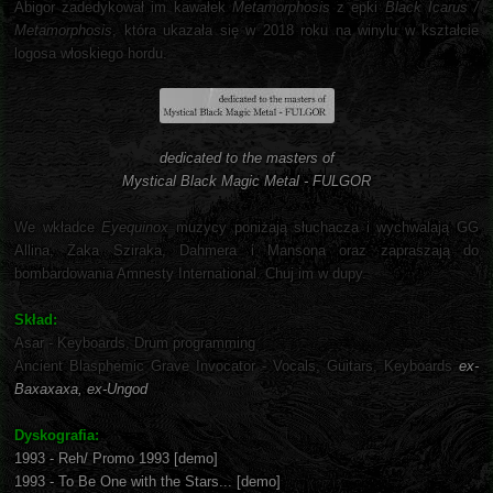
Abigor zadedykował im kawałek
Metamorphosis
z epki
Black Icarus /
Metamorphosis
, która ukazała się w 2018 roku na winylu w kształcie
logosa włoskiego hordu.
dedicated to the masters of
Mystical Black Magic Metal - FULGOR
We wkładce
Eyequinox
muzycy poniżają słuchacza i wychwalają GG
Allina, Żaka Sziraka, Dahmera i Mansona oraz zapraszają do
bombardowania Amnesty International. Chuj im w dupy.
Skład:
Asar - Keyboards, Drum programming
Ancient Blasphemic Grave Invocator - Vocals, Guitars, Keyboards
ex-
Baxaxaxa, ex-Ungod
Dyskografia:
1993 - Reh/ Promo 1993 [demo]
1993 - To Be One with the Stars... [demo]