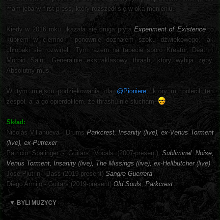
mam jebany first press, który rozszedł się w oka mgnieniu.
Kiedy w 2016 roku ukazała się druga płyta
Experiment of Existence
to
kupiłem w ciemno i ponownie doznałem szoku dźwiękowego, jak
chłopaki się rozwinęli. Tym razem na tapecie sporo Kreator, Death i
Morbid Saint. Generalnie ekstraklasowy thrash, który wybija zęby.
Absolutny mus.
W tym miejscu podziękowania dla
@Pioniere
, który mi polecił ten
zespół, a ja go opierdoliłem, że thrashu nie słucham.
Skład:
Nicolás Villanueva - Drums
Parkcrest, Insanity (live), ex-Venus Torment
(live), ex-Putrexer
Patricio Spalinger - Guitars, Vocals (2007-present)
Subliminal Noise,
Venus Torment, Insanity (live), The Missings (live), ex-Hellbutcher (live)
Jose Piutrin - Bass (2019-present)
Sangre Guerrera
Diego Armijo - Guitars (2019-present)
Old Souls, Parkcrest
▼ BYLI MUZYCY