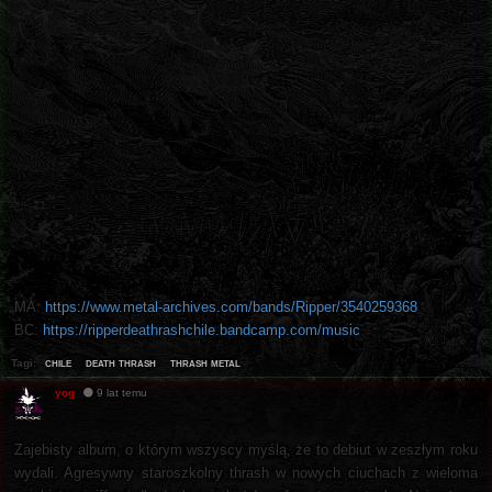
MA:
https://www.metal-archives.com/bands/Ripper/3540259368
BC:
https://ripperdeathrashchile.bandcamp.com/music
chile
death thrash
thrash metal
Tagi:
yog
9 lat temu
Zajebisty album, o którym wszyscy myślą, że to debiut w zeszłym roku
wydali. Agresywny staroszkolny thrash w nowych ciuchach z wieloma