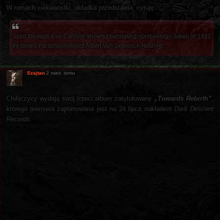
W ramach ciekawostki, okładka przedstawia, cytuję:
Spirit Medium Eva Carriere shown channeling spirit energy, taken in 1912
by famed Parapsychologist Albert Von Schrenck-Notzing.
Szajtan
2 mies. temu
Chilijczycy wydają swój trzeci album zatytułowany
„Towards Rebirth”
,
którego premiera zaplanowana jest na 24 lipca nakładem
Dark Descent
Records
.