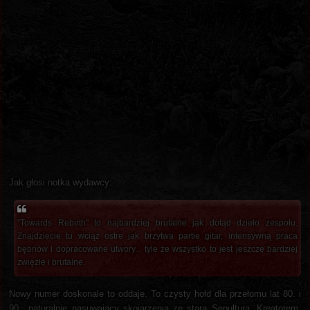
Jak głosi notka wydawcy:
"Towards Rebirth" to najbardziej brutalne jak dotąd dzieło zespołu.
Znajdziecie tu wciąż ostre jak brzytwa partie gitar, intensywną praca
bębnów i dopracowane utwory... tyle że wszystko to jest jeszcze bardziej
zwięzłe i brutalne.
Nowy numer doskonale to oddaje. To czysty hołd dla przełomu lat 80. i
90., naturalnie nasuwający skojarzenia ze starą Sepulturą, Kreatorem,