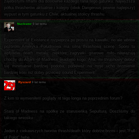
zajebistymi riffami dla dosłownie każdego fana tego gatunku. Najwyższa
półka thrasherów aktualnie i kolejny (obok Dangerous pewnie najlepszy)
wypust w tym gatunku z Chile, aktualnej stolicy thrashu.
Nucleator
9 lat temu
Experiment of Existence rozpieprza po prostu na kawałki, no ale wbrew
pozorom Ameryka Południowa ma silną thrashową scenę. Sporo tu
wpływów death metalu, niektóre zagrywki gitarowe miło nawiązują
choćby do Altars of Madness wiadomo kogo. Aha, mi thrashowy debiut
się minimalnie bardziej podoba, ponieważ na moje ucho brzmienie
bardziej kosi niż dobry przecież sound Experiment....
Ryszard
9 lat temu
Z kim to wymieniłem poglądy nt tego longa na poprzednim forum?
Stara of Madness na spółkę ze starusieńką Sepulturą. Doszliśmy do
takiego wniosku...
Jeden z ciekawszych tworów thrash/death który dobrze brzmi i jest "Full
of Polot" hehe.