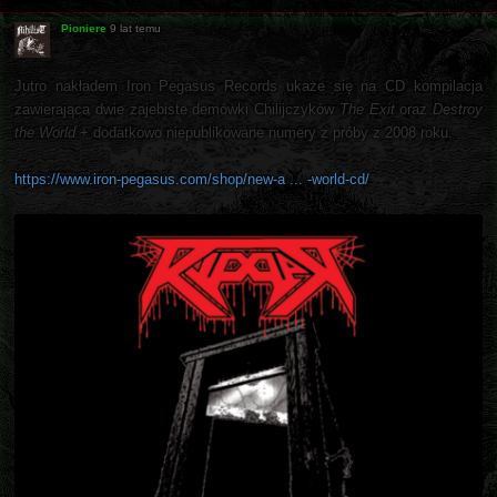
Pioniere
9 lat temu
Jutro nakładem Iron Pegasus Records ukaże się na CD kompilacja
zawierająca dwie zajebiste demówki Chilijczyków
The Exit
oraz
Destroy
the World
+ dodatkowo niepublikowane numery z próby z 2008 roku.
https://www.iron-pegasus.com/shop/new-a ... -world-cd/