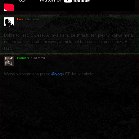
kurz
7 lat temu
Dobre to jest. Świeże. A myślałem, że thrash, ten piękny kurwa metal,
umiera wraz z ostatnimi wysrywami kapel typu suicidal angels czy Black
fast.
Pioniere
6 lat temu
Wyżej wspomniana przez
@yog
a EP-ka w całości: