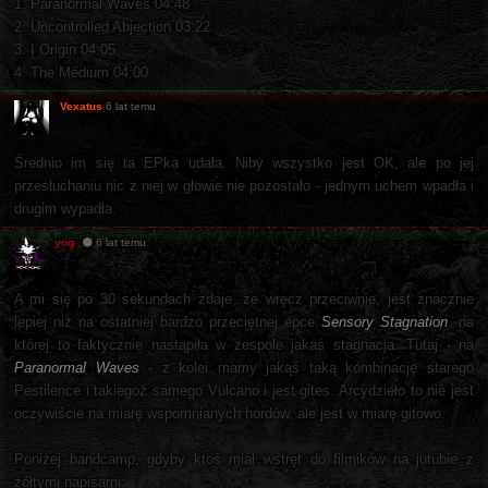
1. Paranormal Waves 04:48
2. Uncontrolled Abjection 03:22
3. I Origin 04:05
4. The Médium 04:00
Vexatus
6 lat temu
Średnio im się ta EPka udała. Niby wszystko jest OK, ale po jej
przesłuchaniu nic z niej w głowie nie pozostało - jednym uchem wpadła i
drugim wypadła.
yog
6 lat temu
A mi się po 30 sekundach zdaje, że wręcz przeciwnie, jest znacznie
lepiej niż na ostatniej bardzo przeciętnej epce
Sensory Stagnation
, na
której to faktycznie nastąpiła w zespole jakaś stagnacja. Tutaj - na
Paranormal Waves
- z kolei mamy jakąś taką kombinację starego
Pestilence i takiegoż samego Vulcano i jest gites. Arcydzieło to nie jest
oczywiście na miarę wspomnianych hordów, ale jest w miarę gitowo.
Poniżej bandcamp, gdyby ktoś miał wstręt do filmików na jutubie z
żółtymi napisami: