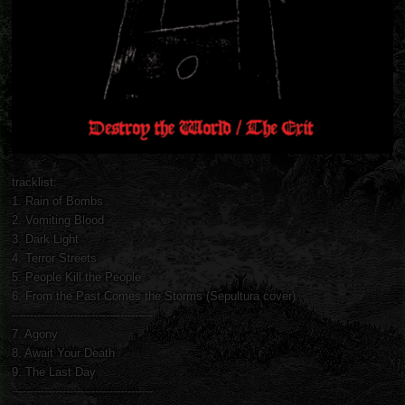
tracklist:
1. Rain of Bombs
2. Vomiting Blood
3. Dark Light
4. Terror Streets
5. People Kill the People
6. From the Past Comes the Storms (Sepultura cover)
---------------------------------------
7. Agony
8. Await Your Death
9. The Last Day
---------------------------------------