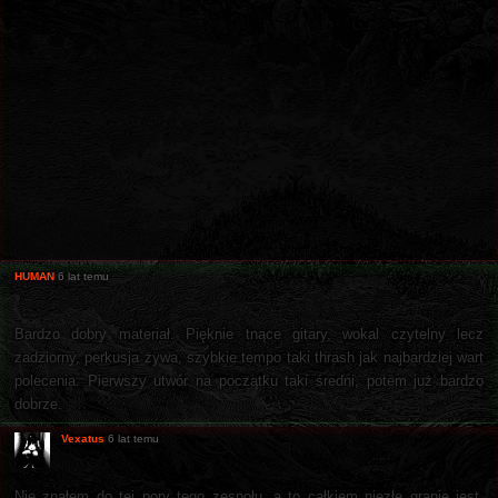
HUMAN
6 lat temu
Bardzo dobry materiał. Pięknie tnące gitary, wokal czytelny lecz
zadziorny, perkusja żywa, szybkie tempo taki thrash jak najbardziej wart
polecenia. Pierwszy utwór na początku taki średni, potem już bardzo
dobrze.
Vexatus
6 lat temu
Nie znałem do tej pory tego zespołu, a to całkiem niezłe granie jest.