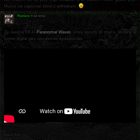
Musze się zapoznać bliżej z pełniakami.
Pioniere
6 lat temu
Ze świeżej EP-ki
Paranormal Waves
, która wyszła 30 marca, wydana w
formie digital jako niezależnie wydawnictwo:
track-list: