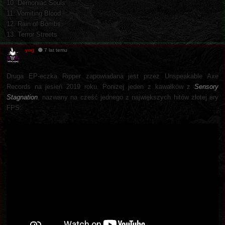
10. Demoniac Souls
11. Vomiting Blood
12. Rain of Bombs
13. Terror Streets
yog
7 lat temu
Druga EP-eczka Ripper zapowiadana jest przez Unspeakable Axe
Records na jesień 2019 roku. Poniżej jeden z kawałków z
Sensory
Stagnation
, nazwany na cześć jednego z największych hitów złotej ery
FPS: