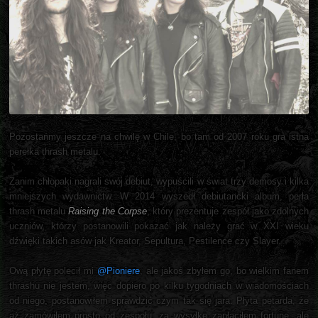
Pozostańmy jeszcze na chwilę w Chile, bo tam od 2007 roku gra istna
perełka thrash metalu.
Zanim chłopaki nagrali swój debiut, wypuścili w świat trzy demosy i kilka
mniejszych wydawnictw. W 2014 wyszedł debiutancki album, perła
thrash metalu
Raising the Corpse
, który prezentuje zespół jako zdolnych
uczniów, którzy postanowili pokazać jak należy grać w XXI wieku
dźwięki takich asów jak Kreator, Sepultura, Pestilence czy Slayer.
Ową płytę polecił mi
@Pioniere
, ale jakoś zbyłem go, bo wielkim fanem
thrashu nie jestem, więc dopiero po kilku tygodniach w wiadomościach
od niego, postanowiłem sprawdzić czym tak się jara. Płyta petarda, że
aż zamówiłem prosto od zespołu, za wysyłkę zapłaciłem fortunę, ale