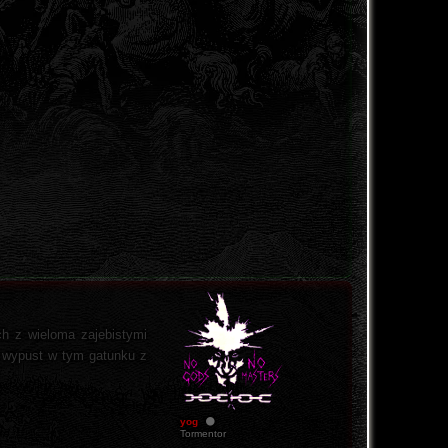
h z wieloma zajebistymi
) wypust w tym gatunku z
yog
Tormentor