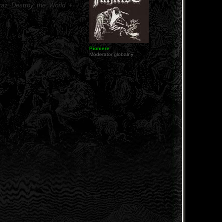
raz
Destroy the World
+
Pioniere
Moderator globalny