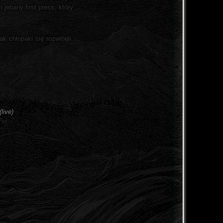
jebany first press, który
 chłopaki się rozwinęli.
live)