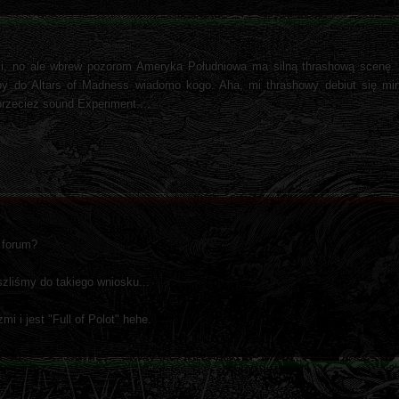
łki, no ale wbrew pozorom Ameryka Południowa ma silną thrashową scenę.
ćby do Altars of Madness wiadomo kogo. Aha, mi thrashowy debiut się min
przecież sound Experiment....
 forum?
zliśmy do takiego wniosku...
i i jest "Full of Polot" hehe.