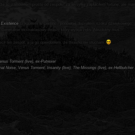
 że aż zamówiłem prosto od zespołu, za wysyłkę zapłaciłem fortunę, ale mam 
 Existence
to kupiłem w ciemno i ponownie doznałem szoku dźwiękowego, jak
. Generalnie ekstraklasowy thrash, który wybija zęby. Absolutny mus.
lecił ten zespół, a ja go opierdoliłem, że thrashu nie słucham.
Venus Torment (live), ex-Putrexer
nal Noise, Venus Torment, Insanity (live), The Missings (live), ex-Hellbutcher (