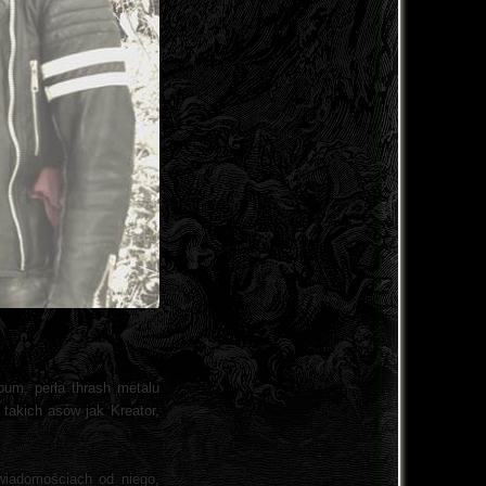
bum, perła thrash metalu
 takich asów jak Kreator,
 wiadomościach od niego,