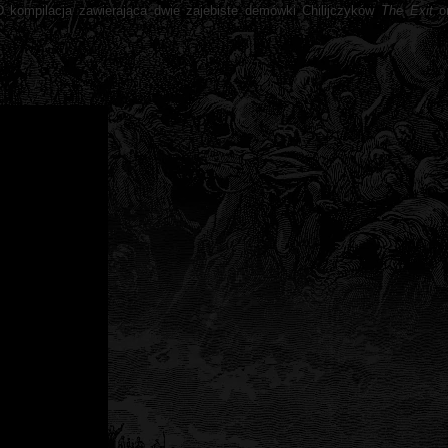
 kompilacja zawierająca dwie zajebiste demówki Chilijczyków
The Exit
o