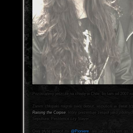
Pozostańmy jeszcze na chwilę w Chile, bo tam od 2007 rok
Zanim chłopaki nagrali swój debiut, wypuścili w świat 
Raising the Corpse
, który prezentuje zespół jako zdolny
Sepultura, Pestilence czy Slayer.
Ową płytę polecił mi
@Pioniere
, ale jakoś zbyłem go, 