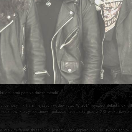
u gra istna perełka thrash metalu.
trzy demosy i kilka mniejszych wydawnictw. W 2014 wyszedł debiutancki al
ch uczniów, którzy postanowili pokazać jak należy grać w XXI wieku dźwięki
bo wielkim fanem thrashu nie jestem, więc dopiero po kilku tygodniach w