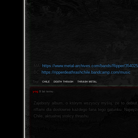
MA:
https://www.metal-archives.com/bands/Ripper/35402
BC:
https://ripperdeathrashchile.bandcamp.com/music
chile
death thrash
thrash metal
Tagi:
yog
9 lat temu
Zajebisty album, o którym wszyscy myślą, że to debiut
riffami dla dosłownie każdego fana tego gatunku. Najwyż
Chile, aktualnej stolicy thrashu.