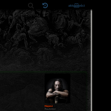
aktualności
Hajasz
Raubritter