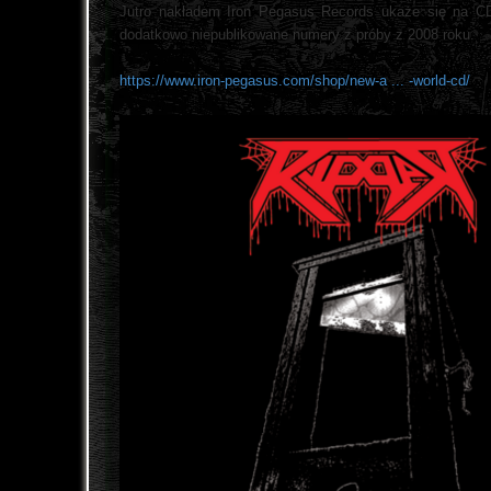
Jutro nakładem Iron Pegasus Records ukaże się na CD
dodatkowo niepublikowane numery z próby z 2008 roku.
https://www.iron-pegasus.com/shop/new-a ... -world-cd/