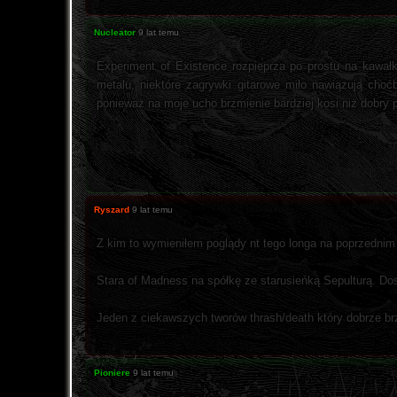
Nucleator
9 lat temu
Experiment of Existence rozpieprza po prostu na kawa
metalu, niektóre zagrywki gitarowe miło nawiązują cho
ponieważ na moje ucho brzmienie bardziej kosi niż dobry 
Ryszard
9 lat temu
Z kim to wymieniłem poglądy nt tego longa na poprzednim
Stara of Madness na spółkę ze starusieńką Sepulturą. Dos
Jeden z ciekawszych tworów thrash/death który dobrze brzm
Pioniere
9 lat temu