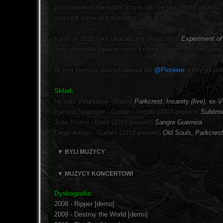
postanowiłem sprawdzić czym tak się jara. Płyta petarda,
rozszedł się w oka mgnieniu.
Kiedy w 2016 roku ukazała się druga płyta
Experiment of
Tym razem na tapecie sporo Kreator, Death i Morbid Saint
W tym miejscu podziękowania dla
@Pioniere
, który mi po
Skład:
Nicolás Villanueva - Drums
Parkcrest, Insanity (live), ex-
Patricio Spalinger - Guitars, Vocals (2007-present)
Sublimi
Jose Piutrin - Bass (2019-present)
Sangre Guerrera
Diego Armijo - Guitars (2019-present)
Old Souls, Parkcrest
▼ BYLI MUZYCY
▼ MUZYCY KONCERTOWI
Dyskografia:
2008 - Ripper [demo]
2009 - Destroy the World [demo]