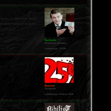
 Sporo tu wpływów death
imalnie bardziej podoba,
Nucleator
Moderator globalny
Lokalizacja:
LIPSK
Ryszard
Tormentor
Lokalizacja:
Forteca Trolli