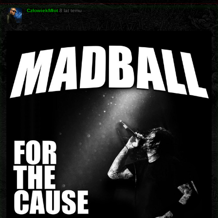
CzłowiekMłot
8 lat temu