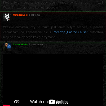
Ktoś z forum słuchał tez Body Count, więc kawałek z Ice - T ("Evil
Ways") może się temu komuś spodobać.
MetalNews.pl
8 lat temu
Właśnie dumałem, czy na forum jest temat o tym zespole, a jednak!
Zapraszam do zapoznania się z
recenzją „For the Cause”
autorstwa
mojego redakcyjnego kolegi Szymona.
CzłowiekMłot
2 mies. temu