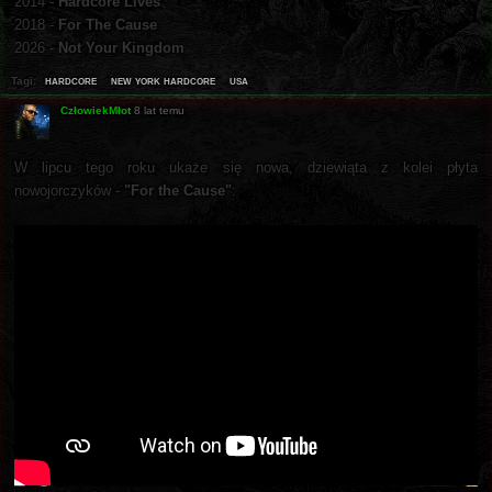
2014 -
Hardcore Lives
2018 -
For The Cause
2026 -
Not Your Kingdom
hardcore
new york hardcore
usa
Tagi:
CzłowiekMłot
8 lat temu
W lipcu tego roku ukaże się nowa, dziewiąta z kolei płyta
nowojorczyków -
"For the Cause"
: