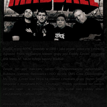
Klasyk sceny NYHC powstały w 1988 r. jako projekt poboczny członków
Agnostic Front. Aktualnym liderem grupy jest Freddy Circen, przyrodni
brat lidera AF, także byłego basisty Madball.
Zespól ten jest zaliczany razem ze wspomnianymi agnostykami,
Bulldoze, Vietnom, Resistance i H2O do tzw. DMS Crew (Demostrating
My Style). Circen oraz Hoya są również członkami grupy Hazen Street
(wspólnie z muzykami H2O i Cro-mags). Freddy spróbował też swoich
sił jako raper - w listopadzie 2009 roku wydał swój solowy album
zatytułowany "Catholic Guilt".
Absolutny mus dla każdego fana gatunku.