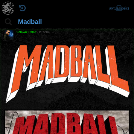
aktualności
Madball
CzłowiekMłot
9 lat temu