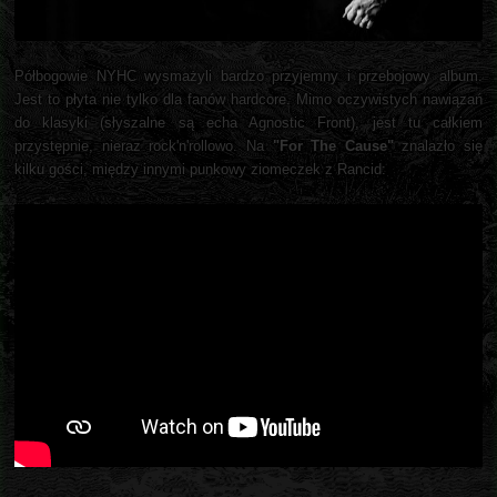
Półbogowie NYHC wysmażyli bardzo przyjemny i przebojowy album.
Jest to płyta nie tylko dla fanów hardcore. Mimo oczywistych nawiązań
do klasyki (słyszalne są echa Agnostic Front), jest tu całkiem
przystępnie, nieraz rock'n'rollowo. Na
"For The Cause"
znalazło się
kilku gości, między innymi punkowy ziomeczek z Rancid: