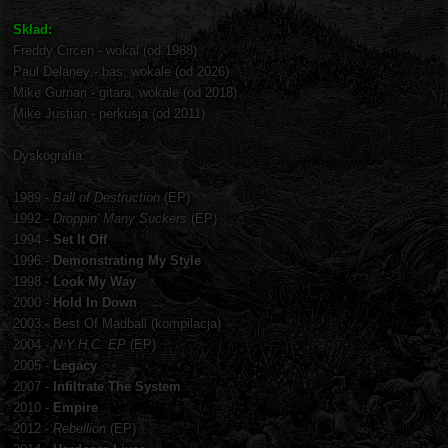
Skład:
Freddy Circen - wokal (od 1988)
Paul Delaney - bas, wokale (od 2026)
Mike Gurnari - gitara, wokale (od 2018)
Mike Justian - perkusja (od 2011)
Dyskografia:
1989 -
Ball of Destruction
(EP)
1992 -
Droppin' Many Suckers
(EP)
1994 -
Set It Off
1996 -
Demonstrating My Style
1998 -
Look My Way
2000 -
Hold In Down
2003 - Best Of Madball (kompilacja)
2004 -
N.Y.H.C. EP
(EP)
2005 -
Legacy
2007 -
Infiltrate The System
2010 -
Empire
2012 -
Rebellion
(EP)