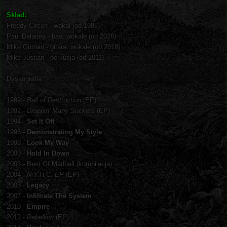
Skład:
Freddy Circen - wokal (od 1988)
Paul Delaney - bas, wokale (od 2026)
Mike Gurnari - gitara, wokale (od 2018)
Mike Justian - perkusja (od 2011)
Dyskografia:
1989 -
Ball of Destruction
(EP)
1992 -
Droppin' Many Suckers
(EP)
1994 -
Set It Off
1996 -
Demonstrating My Style
1998 -
Look My Way
2000 -
Hold In Down
2003 - Best Of Madball (kompilacja)
2004 -
N.Y.H.C. EP
(EP)
2005 -
Legacy
2007 -
Infiltrate The System
2010 -
Empire
2012 -
Rebellion
(EP)