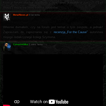
Ktoś z forum słuchał tez Body Count, więc kawałek z Ice - T ("Evil
Ways") może się temu komuś spodobać.
MetalNews.pl
8 lat temu
Właśnie dumałem, czy na forum jest temat o tym zespole, a jednak!
Zapraszam do zapoznania się z
recenzją „For the Cause”
autorstwa
mojego redakcyjnego kolegi Szymona.
CzłowiekMłot
2 mies. temu