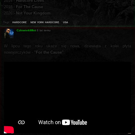
2014 -
Hardcore Lives
2018 -
For The Cause
2026 -
Not Your Kingdom
hardcore
new york hardcore
usa
Tagi:
CzłowiekMłot
8 lat temu
W lipcu tego roku ukaże się nowa, dziewiąta z kolei płyta
nowojorczyków -
"For the Cause"
: