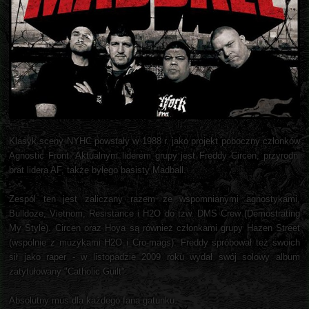
Klasyk sceny NYHC powstały w 1988 r. jako projekt poboczny członków
Agnostic Front. Aktualnym liderem grupy jest Freddy Circen, przyrodni
brat lidera AF, także byłego basisty Madball.
Zespól ten jest zaliczany razem ze wspomnianymi agnostykami,
Bulldoze, Vietnom, Resistance i H2O do tzw. DMS Crew (Demostrating
My Style). Circen oraz Hoya są również członkami grupy Hazen Street
(wspólnie z muzykami H2O i Cro-mags). Freddy spróbował też swoich
sił jako raper - w listopadzie 2009 roku wydał swój solowy album
zatytułowany "Catholic Guilt".
Absolutny mus dla każdego fana gatunku.