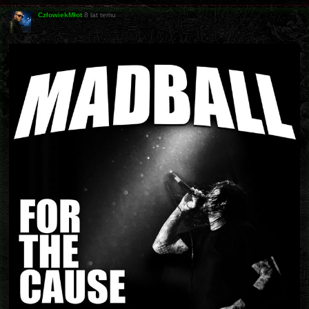
CzłowiekMłot
8 lat temu