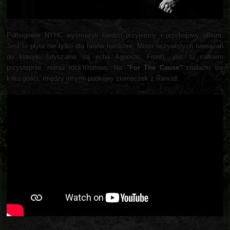
Półbogowie NYHC wysmażyli bardzo przyjemny i przebojowy album.
Jest to płyta nie tylko dla fanów hardcore. Mimo oczywistych nawiązań
do klasyki (słyszalne są echa Agnostic Front), jest tu całkiem
przystępnie, nieraz rock'n'rollowo. Na
"For The Cause"
znalazło się
kilku gości, między innymi punkowy ziomeczek z Rancid: