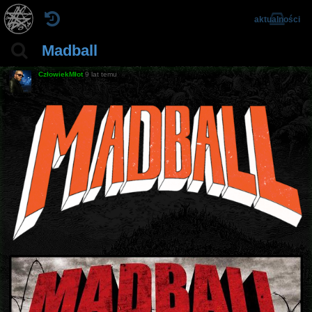
aktualności
Madball
CzłowiekMłot
9 lat temu