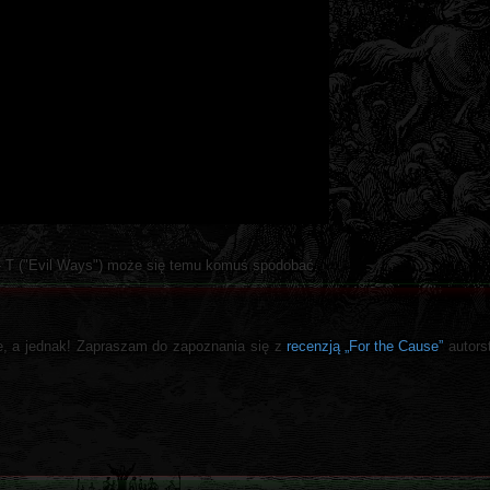
 - T ("Evil Ways") może się temu komuś spodobać.
e, a jednak! Zapraszam do zapoznania się z
recenzją „For the Cause”
autors