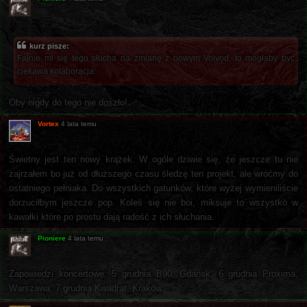
kurz pisze:
Fajnie mi się tego słucha na zmianę z nowym Voivod, to mogłaby być
ciekawa kolaboracja.
Oby nigdy do tego nie doszło!
Vortex
4 lata temu
Świetny jest ten nowy krążek. W ogóle dziwie się, że jeszcze tu nie
zajrzałem bo już od dłuższego czasu śledzę ten projekt, ale wróćmy do
ostatniego pełniaka. Do wszystkich gatunków, które wyżej wymieniliście
dorzuciłbym jeszcze pop. Koleś się nie boi, miksuje to wszystko w
kawałki które po prostu dają radość z ich słuchania.
Pioniere
4 lata temu
Zapowiedzi koncertowe: 5 grudnia B90, Gdańsk, 6 grudnia Proxima,
Warszawa, 7 grudnia Kwadrat, Kraków