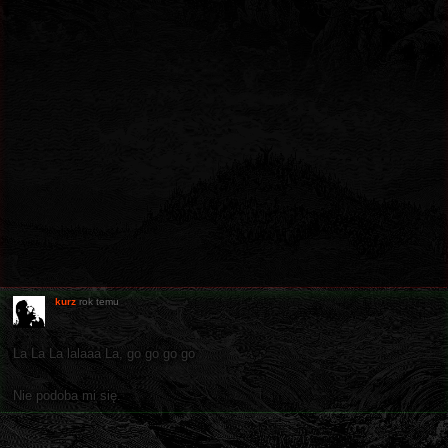
kurz
rok temu
La La La lalaaa La, go go go go
Nie podoba mi się.