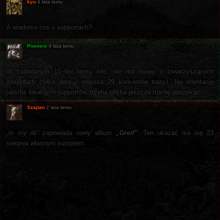
kyu
4 lata temu
A wiadomo coś o supportach?
Pioniere
4 lata temu
W zapodanym 10 dni temu info, nie ma mowy o towarzyszących
zespołach (tylko daty i miejsca 29 koncertów trasy). Na orientację
jakichś lokalnych supportów, trzeba chyba jeszcze trochę poczekać.
Szajtan
2 lata temu
„to my ilk”
zapowiada nowy album
„Greif”
. Ten ukazać ma się 23
sierpnia własnym sumptem.