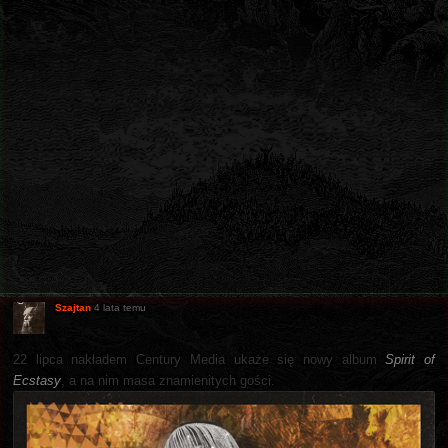
Szajtan
4 lata temu
22 lipca nakładem Century Media ukaże się nowy album
Spirit of
Ecstasy
, a na nim masa znamienitych gości.