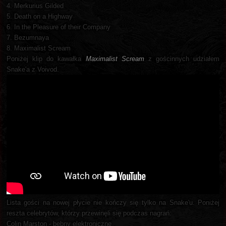
4. Merkurius Gilded
5. Death on a Highway
6. In the Pleasure of their Company
7. Bezumnaya
8. Maximalist Scream
Poniżej klip do kawałka
Maximalist Scream
z gościnnych udziałem
Snake'a z Voivod.
Lista gości na nowej płycie nie kończy się tylko na Snake'u. Poniżej
reszta celebrytów, którzy przewinęli się podczas nagrań:
Colin Marston - bębny elektroniczne