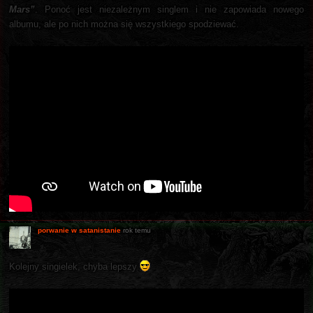
Mars”
. Ponoć jest niezależnym singlem i nie zapowiada nowego
albumu, ale po nich można się wszystkiego spodziewać.
porwanie w satanistanie
rok temu
Kolejny singielek, chyba lepszy