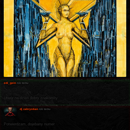
edi_gein
rok temu
Utwór na dzień dobry znakomity.
dj zakrystian
rok temu
Potwierdzam, dojebany numer.