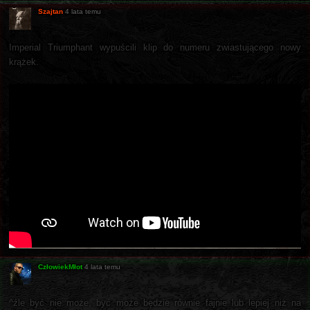
Szajtan
4 lata temu
Imperial Triumphant wypuścili klip do numeru zwiastującego nowy
krążek.
CzłowiekMłot
4 lata temu
^źle być nie może, być może będzie równie fajnie lub lepiej niż na