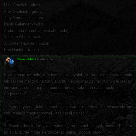
Max Gorelick - gitara
Alex Skolnick - gitara
Trey Spruance - gitara
Denis Bélanger - wokal
Andromeda Anarchia - wokal (chórki)
Yoshiko Ohara - wokal
J. Walter Hawkes - puzon
Ben Hankle - trąbka
CzłowiekMłot
4 lata temu
Kowidkorują aż miło, a człowiek już myślał, że formuła się wyczerpała
lub zaczną męczyć narządy słuchu niewiadomo czym. W gruncie rzeczy
nie wiem co oni grają, ale podoba mi się, saksofon nadal spoko.
Co jeszcze?
1. Sympatyczna, lekko thrashująca zwrotka z Wężem z Wojewody nie
zaburzająca mantracorowej, jazzującej całości.
2. Świetny basik, który rozchodzi się po uszach niczym booster Fajzera
po żyłach. Nie mogę się doczekać pełnej lipcowej dawki.