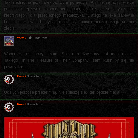
Tak średnio na jeża ta ekipa. Bym powiedział. Ani nie są jacyś wielce
genialni w tej swojej eksperymentalności, ani też nie są jacyś super
nieprzystępni dla przeciętnego metalczyka. Dlatego ta eka zapewne
będzie miała swoje hordy, ale mnie oni osobiście ani nie grzeją, ani nie
ziębią.
Vortex
3 lata temu
Wspaniały jest nowy album. Spektrum dźwięków jest monstrualne.
Takiego "In The Pleasure of Their Company" sam Rush by się nie
powstydził.
Kozioł
3 lata temu
Odsłuch jeszcze przede mną. Nie spieszę się. Itak będzie masa.
Kozioł
3 lata temu