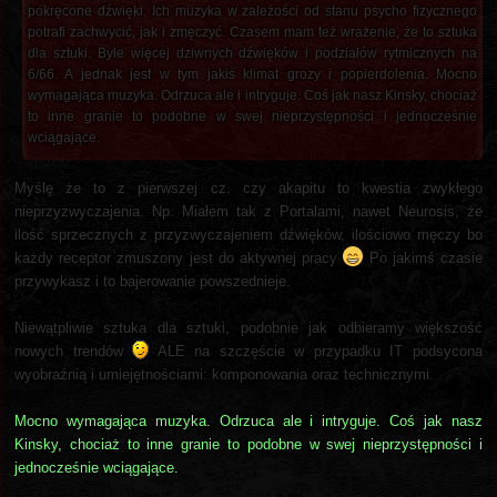
pokręcone dźwięki. Ich muzyka w zależości od stanu psycho fizycznego
potrafi zachwycić, jak i zmęczyć. Czasem mam też wrażenie, że to sztuka
dla sztuki. Byle więcej dziwnych dźwięków i podziałów rytmicznych na
6/66. A jednak jest w tym jakiś klimat grozy i popierdolenia. Mocno
wymagająca muzyka. Odrzuca ale i intryguje. Coś jak nasz Kinsky, chociaż
to inne granie to podobne w swej nieprzystępności i jednocześnie
wciągające.
Myślę że to z pierwszej cz. czy akapitu to kwestia zwykłego
nieprzyzwyczajenia. Np. Miałem tak z Portalami, nawet Neurosis, że
ilość sprzecznych z przyzwyczajeniem dźwięków, ilościowo męczy bo
każdy receptor zmuszony jest do aktywnej pracy
Po jakimś czasie
przywykasz i to bajerowanie powszednieje.
Niewątpliwie sztuka dla sztuki, podobnie jak odbieramy większość
nowych trendów
ALE na szczęście w przypadku IT podsycona
wyobraźnią i umiejętnościami: komponowania oraz technicznymi.
Mocno wymagająca muzyka. Odrzuca ale i intryguje. Coś jak nasz
Kinsky, chociaż to inne granie to podobne w swej nieprzystępności i
jednocześnie wciągające.