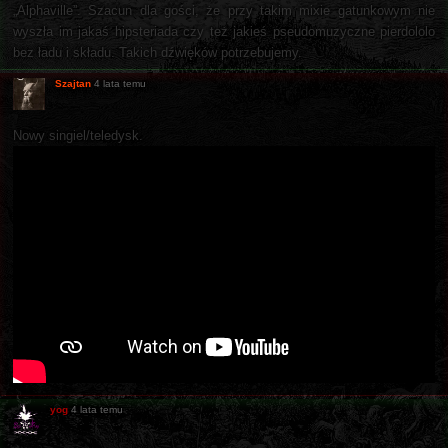
„Alphaville”. Szacun dla gości, że przy takim mixie gatunkowym nie
wyszła im jakaś hipsteriada czy też jakieś pseudomuzyczne pierdololo
bez ładu i składu. Takich dźwięków potrzebujemy.
Szajtan
4 lata temu
Nowy singiel/teledysk.
yog
4 lata temu