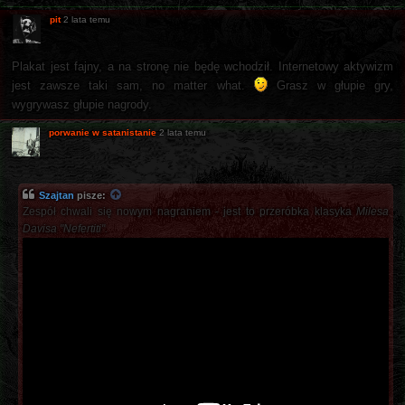
pit
2 lata temu
Plakat jest fajny, a na stronę nie będę wchodził. Internetowy aktywizm
jest zawsze taki sam, no matter what.
Grasz w głupie gry,
wygrywasz głupie nagrody.
porwanie w satanistanie
2 lata temu
Szajtan
pisze:
Zespół chwali się nowym nagraniem - jest to przeróbka klasyka
Milesa
Davisa
"Nefertiti".