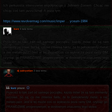
Ich perkusista intensywnie współpracuje z Johnem Zornem. Chcąc nie
chcąc coś tam jazzu liznął. A poza tym:
https://www.revolvermag.com/music/imper ... yceum-1984
kurz
3 lata temu
Przecież to taki żart od samego początku, kazdy mówi że są tam
elementy jazzowe, bo są, co nie zmienia faktu, że to pełnokrwisty metal,
a nie metalo-jazz. Jest w tej muzie coś co wykracza poza ramy DM,
czyniąc go PRAWDZIWIE progresywnym, w dosłownym znaczeniu tego
słowa.
dj zakrystian
3 lata temu
kurz
pisze:
Przecież to taki żart od samego początku, kazdy mówi że są tam elementy
jazzowe, bo są, co nie zmienia faktu, że to pełnokrwisty metal, a nie
metalo-jazz. Jest w tej muzie coś co wykracza poza ramy DM, czyniąc go
PRAWDZIWIE progresywnym, w dosłownym znaczeniu tego słowa.