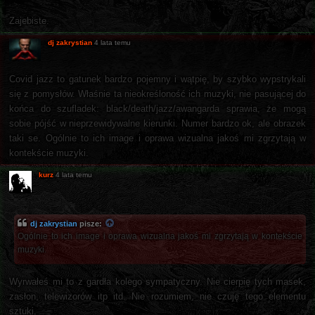
Zajebiste.
dj zakrystian
4 lata temu
Covid jazz to gatunek bardzo pojemny i wątpię, by szybko wypstrykali
się z pomysłów. Właśnie ta nieokreśloność ich muzyki, nie pasującej do
końca do szufladek: black/death/jazz/awangarda sprawia, że mogą
sobie pójść w nieprzewidywalne kierunki. Numer bardzo ok, ale obrazek
taki se. Ogólnie to ich image i oprawa wizualna jakoś mi zgrzytają w
kontekście muzyki.
kurz
4 lata temu
dj zakrystian
pisze:
Ogólnie to ich image i oprawa wizualna jakoś mi zgrzytają w kontekście
muzyki.
Wyrwałeś mi to z gardła kolego sympatyczny. Nie cierpię tych masek,
zasłon, telewizorów itp itd. Nie rozumiem, nie czuję tego elementu
sztuki.