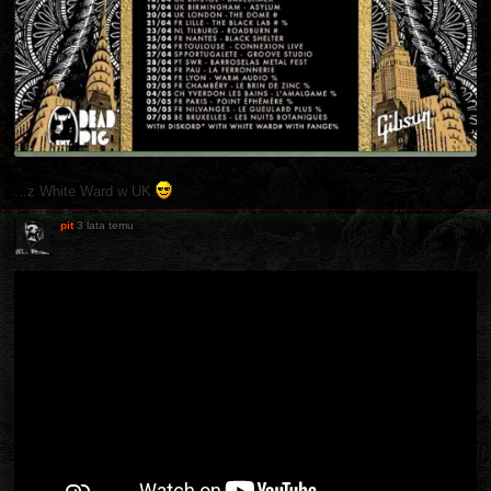
...z White Ward w UK
pit
3 lata temu