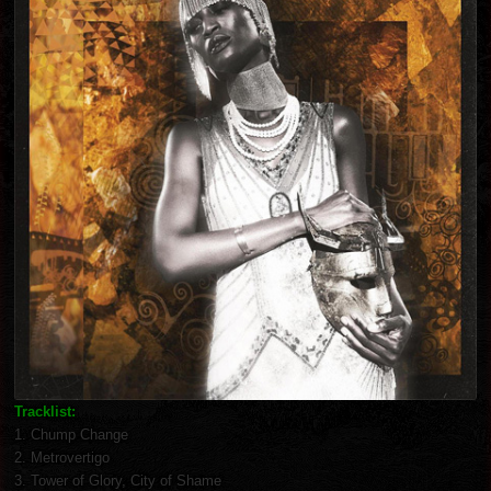
Tracklist:
1. Chump Change
2. Metrovertigo
3. Tower of Glory, City of Shame