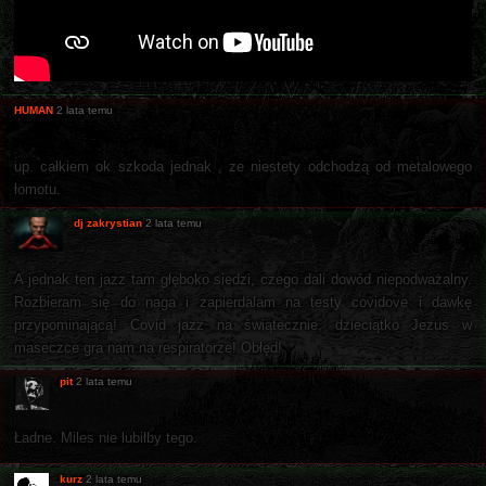
HUMAN
2 lata temu
up. całkiem ok szkoda jednak , ze niestety odchodzą od metalowego
łomotu.
dj zakrystian
2 lata temu
A jednak ten jazz tam głęboko siedzi, czego dali dowód niepodważalny.
Rozbieram się do naga i zapierdalam na testy covidove i dawkę
przypominającą! Covid jazz na świątecznie, dzieciątko Jezus w
maseczce gra nam na respiratorze! Obłęd!
pit
2 lata temu
Ładne. Miles nie lubiłby tego.
kurz
2 lata temu