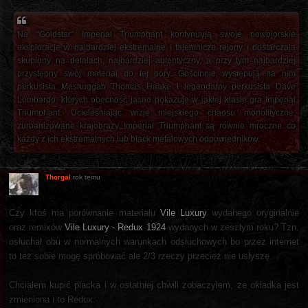
Na "Goldstar" Imperial Triumphant kontynuują swoje nowojorskie
eksploracje w najbardziej ekstremalne i tajemnicze rejony i dostarczają
skupiony na detalach, najbardziej autentyczny, a przy tym najbardziej
przystępny swój materiał do tej pory. Gościnnie występują na nim
perkusista Meshuggah Thomas Haake i legendarny perkusista Dave
Lombardo, których obecność jasno pokazuje w jakiej klasie gra Imperial
Triumphant. Ucieleśniając wizje miejskiego chaosu monolityczne,
zurbanizowane krajobrazy Imperial Triumphant są równie mroczne co
każdy z ich ekstremalnych lub black metalowych odpowiedników.
Thorgal
rok temu
Czy ktoś ma porównanie materiału
Vile Luxury
wydanego oryginalnie
oraz remixów
Vile Luxury - Redux 1924
wydanych w zeszłym roku? Tzn.
osłuchał obu w normalnych warunkach odsłuchowych bo przez internet
to też sobie mogę spróbować ale 2/3 rzeczy przecież nie usłyszę.
Chciałem kupić placka i w ostatniej chwili zobaczyłem, że okładka jest
zmieniona i to Redux.