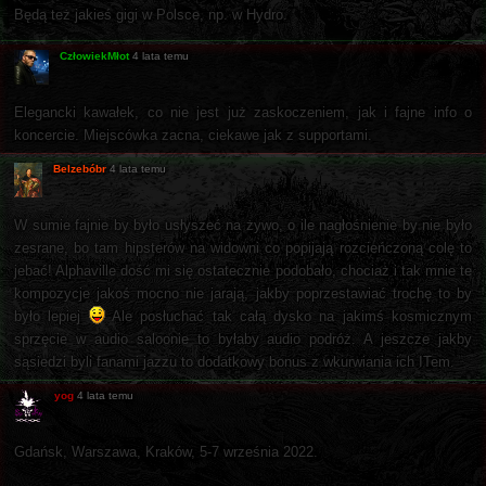
Będą też jakieś gigi w Polsce, np. w Hydro.
CzłowiekMłot
4 lata temu
Elegancki kawałek, co nie jest już zaskoczeniem, jak i fajne info o
koncercie. Miejscówka zacna, ciekawe jak z supportami.
Belzebóbr
4 lata temu
W sumie fajnie by było usłyszeć na żywo, o ile nagłośnienie by nie było
zesrane, bo tam hipsterów na widowni co popijają rozcieńczoną colę to
jebać! Alphaville dość mi się ostatecznie podobało, chociaż i tak mnie te
kompozycje jakoś mocno nie jarają, jakby poprzestawiać trochę to by
było lepiej
Ale posłuchać tak całą dysko na jakimś kosmicznym
sprzęcie w audio saloonie to byłaby audio podróż. A jeszcze jakby
sąsiedzi byli fanami jazzu to dodatkowy bonus z wkurwiania ich ITem.
yog
4 lata temu
Gdańsk, Warszawa, Kraków, 5-7 września 2022.