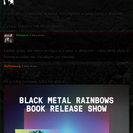
Ciężki psychodeliczny materiał, szczególnie w połączeniu z obrazem.
Cytując klasyka, nie dla pizdeuszy.
Pioniere
2 lata temu
Ładnie grają, ale nieco to męczące wraz z obrazem - całej takiej płyty w
formacie video nie chciałbym już słuchać.
ZłyDemiurg
2 lata temu
To ja tutaj zostawię tylko ten plakat