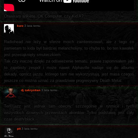
Otwieram ankietę. OK Computer, czy Kid A?
kurz
3 lata temu
Radiohead nie leży w sferze moich zainteresowań, ale z tego co
pamietam to kida był bardziej melancholijny, to chyba to, bo ten kawałek
jest przesiąknięty smuteczkiem.
Tak czy inaczej dzięki za odświeżenie tematu, prawie zapomniałem jaki
to zajebisty zespół i może nawet Alphaville nadaje się do albumu
dekady, oprócz jazzu, którego tam nie wykorzystują, jest masa czegoś
jeszcze co można uznać za prawdziwie progresywny Death Metal.
dj zakrystian
3 lata temu
Ten jazz jest jednak tam obecny, szczególnie w rytmice i tych
wszystkich dziwnych przewrotach akordów. Tylko podstawą jest cały
czas death/black.
pit
3 lata temu