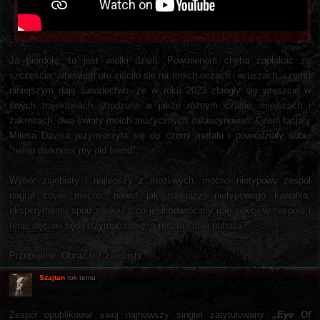
Ja pierdolę, to jest wielki dzień. Powinienem chyba zapłakać ze
szczęścia, albowiem oto ziściło się na moich oczach i w uszach, czemu
niniejszym daję świadectwo, że w roku 2023 zbiegły się wreszcie w
swych trajektoriach, zrodzone w jakże różnym czasie, miejscach i
zakresach, dwa światy moich muzycznych zafascynowań. Czerń facjaty
Milesa Davisa przymierzyła się do czerni metalu i powiedziały sobie
"helou darkness my old friend".
Wybór zajebisty i najlepszy z możliwych: mocno nietypowy zespół
nagrał cover mocno, nawet jak na jazz, nietypowego kawałka,
eksperymentu spod znaku "a co jeśli odwrócimy rolę sekcji w zespole i
teraz dęciaki będą trzymać ramę, a reszta sobie pohasa?".
Przepiękne. Obraz też zajebisty.
Szajtan
rok temu
Zespół opublikował swój najnowszy singiel zatytułowany
„Eye Of