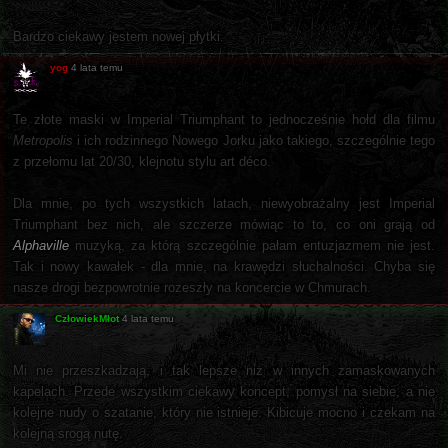
Bardzo ciekawy jestem nowej płytki.
yog
4 lata temu
Te złote maski w Imperial Triumphant to jednocześnie hołd dla filmu
Metropolis
i ich rodzinnego Nowego Jorku jako takiego, szczególnie tego
z przełomu lat 20/30, klejnotu stylu art déco.
Dla mnie, po tych wszystkich latach, niewyobrażalny jest Imperial
Triumphant bez nich, ale szczerze mówiąc to to, co oni grają od
Alphaville
muzyką, za którą szczególnie pałam entuzjazmem nie jest.
Tak i nowy kawałek - dla mnie, na krawędzi słuchalności. Chyba się
nasze drogi bezpowrotnie rozeszły na koncercie w Chmurach.
CzłowiekMłot
4 lata temu
Mi nie przeszkadzają, i tak lepsze niż w innych zamaskowanych
kapelach. Przede wszystkim ciekawy koncept, pomysł na siebie, a nie
kolejne nudy o szatanie, który nie istnieje. Kibicuje mocno i czekam na
kolejną srogą nutę.