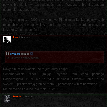
pewno brzmienie, w szczególności basu. Wszystko brzmi zarazem
gęsto jak i przestrzennie.
Wygląda na to, że DSO czy Negative Plane mają konkurencje w tych
rejonach muzyki metalowej. Ale do kategorycznych stwierdzeń potrzeba
jeszcze wielu odsłuchów.
kurz
4 lata temu
Ryszard
pisze:
To już chyba spory zespół...
Nowy album udowadnia, że to jest duży zespół.
Schematycznie rzecz ujmując, słychać tam echa późnego
Dodheimsgard, BAN, ale to tylko szufladki. Chłopaki robią to po
swojemu, przekraczają granice metalu, pozostając w nim na wskroś.
Nie pierdoląc za dużo, dla mnie REWELACJA.
Derelict
4 lata temu