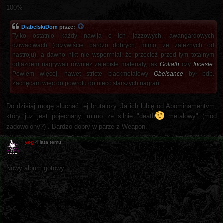
100%
DiabelskiDom
pisze:
Tylko ostatnio każdy nawija o ich jazzowych, awangardowych
dziwactwach (oczywiście bardzo dobrych, mimo, że zależnych od
nastroju), a dawno nikt nie wspomniał, że przecież przed tym totalnym
odjazdem nagrywali również zajebiste materiały, jak
Goliath
czy
Inceste
.
Powiem więcej, nawet stricte blackmetalowy
Obeisance
był bdb.
Zachęcam więc do powrotu do nieco starszych nagrań.
Do dzisiaj mogę słuchać tej brutalozy. Ja ich lubię od Abominamentvm,
który już jest pojechany, mimo że silnie "death
metalowy" (mod
zadowolony?) . Bardzo dobry w parze z Weapon.
yog
4 lata temu
Nowy album gotowy.