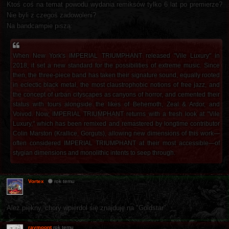
Ktoś coś na temat powodu wydania remiksów tylko 6 lat po premierze?
Nie byli z czegoś zadowoleni?
Na bandcampie piszą:
When New York's IMPERIAL TRIUMPHANT released "Vile Luxury" in
2018, it set a new standard for the possibilities of extreme music. Since
then, the three-piece band has taken their signature sound, equally rooted
in eclectic black metal, the most claustrophobic notions of free jazz, and
the concept of urban cityscapes as canyons of horror, and cemented their
status with tours alongside the likes of Behemoth, Zeal & Ardor, and
Voivod. Now, IMPERIAL TRIUMPHANT returns with a fresh look at "Vile
Luxury," which has been remixed and remastered by longtime contributor
Colin Marston (Krallice, Gorguts), allowing new dimensions of this work—
often considered IMPERIAL TRIUMPHANT at their most accessible—of
stygian dimensions and monolithic intents to seep through.
Vortex
rok temu
Ależ piękny, chory wpierdol się znajduję na "Goldstar".
raymoont
rok temu