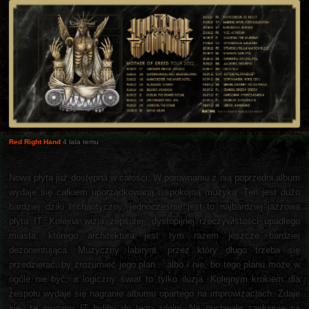
Red Right Hand
4 lata temu
Nowa płyta już dostępna w całości. W porównaniu z nią poprzedni album
wydaje się całkiem uporządkowaną i spokojną muzyką. Ten jest dużo
bardziej dziki i chaotyczny, jednocześnie jest to najbardziej jazzowa
płyta IT. Kolejna wizja zepsutej, dystopijnej rzeczywistości upadłego
miasta, którego architektura jest tym razem jeszcze bardziej
dezorientująca. Muzyczny labirynt, przez który długo trzeba się
przedzierać, by zrozumieć jego plan... albo i nie, bo tego planu może w
ogóle nie być, a logiczny świat to tylko iluzja. Kolejnym krokiem dla
zespołu wydaje się nagranie albumu opartego na improwizacjach. Zdaje
się, że muzycy IT byliby do tego zdolni. Na pochwałę zasługuje na