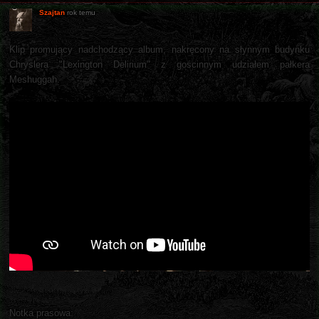
Szajtan
rok temu
Klip promujący nadchodzący album, nakręcony na słynnym budynku
Chryslera "Lexington Delirium" z gościnnym udziałem pałkera
Meshuggah.
Notka prasowa: