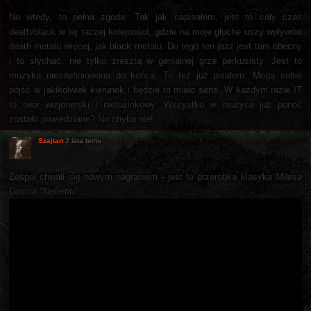
No wtedy, to pełna zgoda. Tak jak napisałem, jest to cały czas
death/black w tej raczej kolejności, gdzie na moje głuche uszy wpływów
death metalu więcej, jak black metalu. Do tego ten jazz jest tam obecny
i to słychać, nie tylko zresztą w genialnej grze perkusisty. Jest to
muzyka niezdefiniowana do końca. To też już pisałem. Mogą sobie
pójść w jakikolwiek kierunek i będzie to miało sens. W każdym razie IT
to twór wizjonerski i nietuzinkowy. Wszystko w muzyce już ponoć
zostało powiedziane? No chyba nie!
Szajtan
2 lata temu
Zespół chwali się nowym nagraniem - jest to przeróbka klasyka
Milesa
Davisa
"Nefertiti".