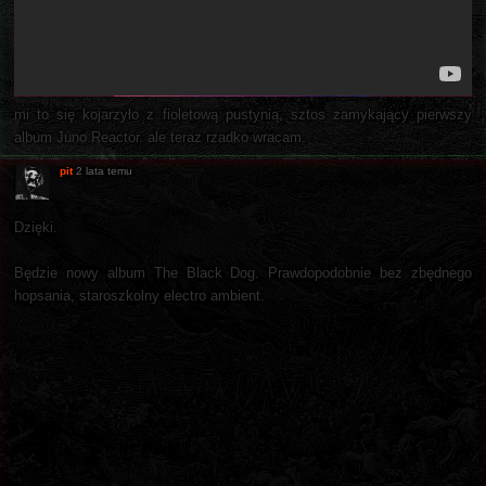
mi to się kojarzyło z fioletową pustynią, sztos zamykający pierwszy
album Juno Reactor. ale teraz rzadko wracam.
pit
2 lata temu
Dzięki.
Będzie nowy album The Black Dog. Prawdopodobnie bez zbędnego
hopsania, staroszkolny electro ambient.