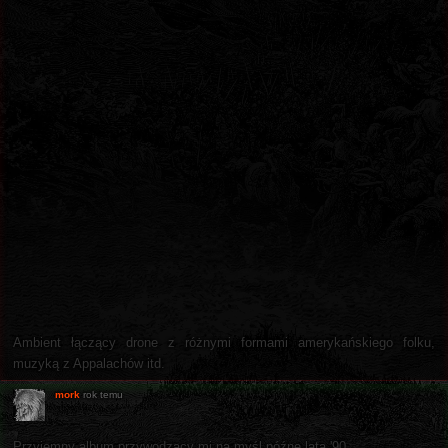
Ambient łączący drone z różnymi formami amerykańskiego folku,
muzyką z Appalachów itd.
mork
rok temu
Przyjemny album przywodzący mi na myśl późne lata '90