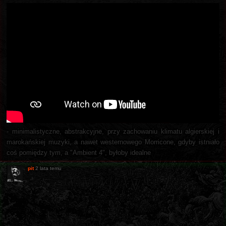
- minimalistyczne, abstrakcyjne, przy zachowaniu klimatu algierskiej i
marokańskiej muzyki, a nawet westernowego Morricone, gdyby istniało
coś pomiędzy tym, a "Ambient 4", byłoby idealne
pit
2 lata temu