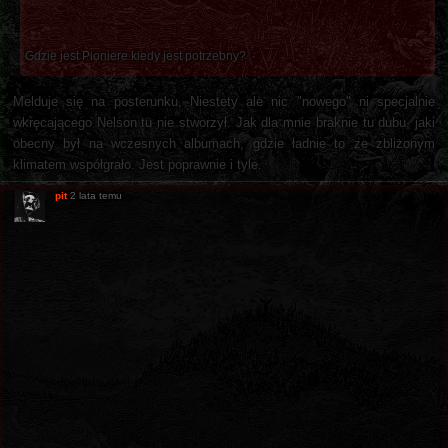
Gdzie jest Pioniere kiedy jest potrzebny?
Melduje się na posterunku, Niestety ale nic "nowego" ni specjalnie
wkręcającego Nelson tu nie stworzył. Jak dla mnie braknie tu dubu, jaki
obecny był na wczesnych albumach, gdzie ładnie to ze zbliżonym
klimatem współgrało. Jest poprawnie i tyle.
pit
2 lata temu