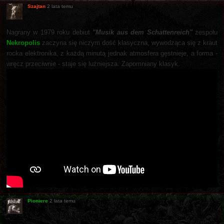
Szajtan
2 lata temu
Nagrany w 1979 roku debiut
"Musik aus dem Schattenreich"
zespołu
Nekropolis
zaczyna się niczym dość klasyczna, wywodząca się z kraut
rocka elektronika, z każdą minutą jednak atmosfera gęstnieje, a forma -
wręcz przeciwnie - staje się luźniejsza. Zapomniany klasyk.
Pioniere
2 lata temu