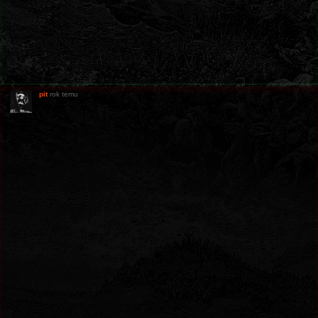
pit
rok temu