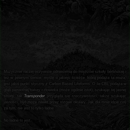
Muzycznie raczej oczywiste odniesienia do mistrzów szkoły berlińskiej i
też w pewnym sensie, myślę o jakiejś ścieżce, którą podąża ta muza,
jest jakiś punkt styczny z Carbon Based Lifeforms. O ile CBL podąża w
głąb pierwotnej natury człowieka (może ogólnie istot), szukając tej jasnej
strony, tak
Transponder
przygląda się rzeczywistości, także szukając
jasności, być może nawet przez różowe okulary. Jak dla mnie idzie coś
za tym, nie jest to tylko ładne.
No ładne to jest.