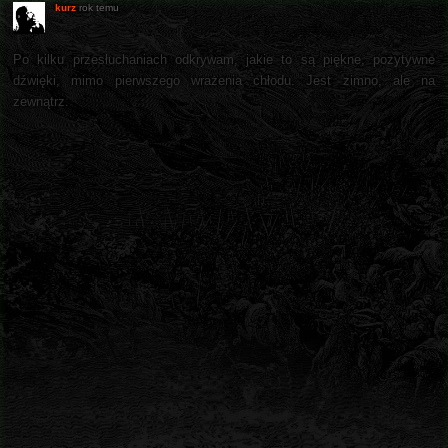
kurz
rok temu
Po kilku przesłuchaniach odkrywam, jakie to są piękne, pozytywne
dźwięki, mimo pierwszego wrażenia chłodu. Jest zimno, ale na
zewnątrz.