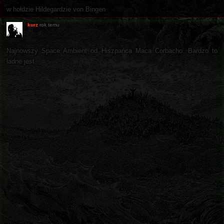
w hołdzie Hildegardzie von Bingen
kurz
rok temu
Najnowszy Space Ambient od Hiszpańca Maca Corbacho. Bardzo to
ładne jest.