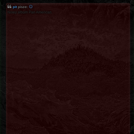
pit
pisze:
Nowy album Pan American.