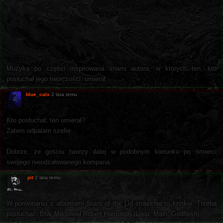
Muzyka po części inspirowana snami autora, w których ten, kto
posłuchał jego twórczości, umierał...
blue_calx
2 lata temu
Kto posłuchał, ten umierał?
Zatem odpalam szefie
Dobrze, że gościu tworzy dalej w podobnym kierunku po śmierci
swojego nieodżałowanego kompana.
pit
2 lata temu
W porównaniu z albumami Stars of the Lid strasznie to krótkie. Trzeba
posłuchać. Btw. Miksował Robert Hampson (Loop, Main, Godflesh).