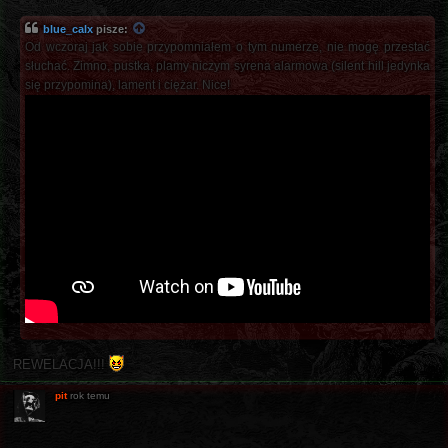
blue_calx
pisze:
Od wczoraj jak sobie przypomniałem o tym numerze, nie mogę przestać
słuchać. Zimno, pustka, plamy niczym syrena alarmowa (silent hill jedynka
się przypomina), lament i ciężar. Nice!
REWELACJA!!!
pit
rok temu