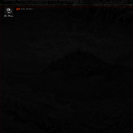
pit
rok temu