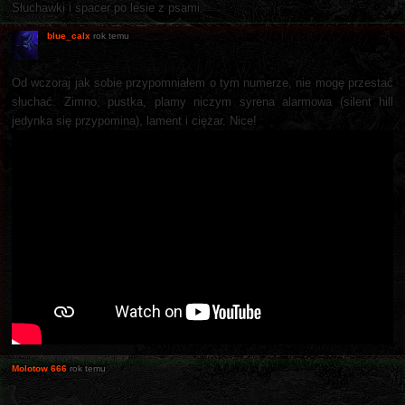
Słuchawki i spacer po lesie z psami.
blue_calx
rok temu
Od wczoraj jak sobie przypomniałem o tym numerze, nie mogę przestać
słuchać. Zimno, pustka, plamy niczym syrena alarmowa (silent hill
jedynka się przypomina), lament i ciężar. Nice!
Molotow 666
rok temu