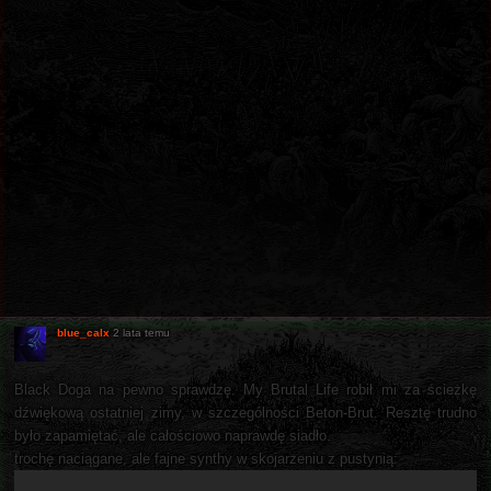
blue_calx
2 lata temu
Black Doga na pewno sprawdzę. My Brutal Life robił mi za ścieżkę
dźwiękową ostatniej zimy, w szczególności Beton-Brut. Resztę trudno
było zapamiętać, ale całościowo naprawdę siadło.
trochę naciągane, ale fajne synthy w skojarzeniu z pustynią: