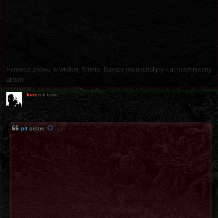
Fennesz znowu w wielkiej formie. Bardzo melancholijny i atmosferyczny
album.
kurz
rok temu
pit
pisze: