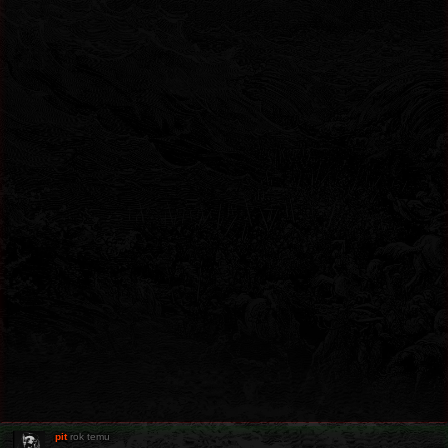
pit
rok temu