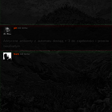
pit
rok temu
Arktyczne ambienty z automatu dostają + 3 do zajebistości i przeciw
nieumarłym.
kurz
rok temu