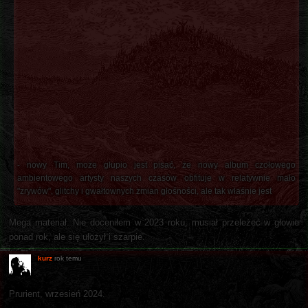
- nowy Tim, może głupio jest pisać, że nowy album czołowego
ambientowego artysty naszych czasów obfituje w relatywnie mało
"zrywów", glitchy i gwałtownych zmian głośności, ale tak właśnie jest
Mega materiał. Nie doceniłem w 2023 roku, musiał przeleżeć w głowie
ponad rok, ale się ułożył i szarpie.
kurz
rok temu
Prurient, wrzesień 2024.