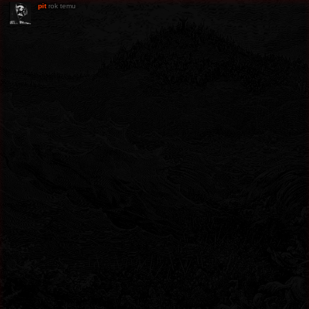
pit
rok temu