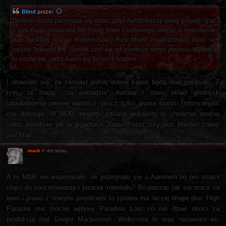
Blind
pisze:
Dziwne rzeczy zaczynają się dziać, gdyż Aaron tworzy nowy projekt i grać
z nim mają członkowie My Dying Bride z kultowego okresu, a mianowicie:
Ade Jackson, Calvin Robertshaw i Rick Miah. Projekt/zespół zwać się
będzie Towards the Sinister, czyli tak jak pierwsze demo zespołu. Wygląda
to trochę tak, jakby Aaron się pożarł z Andrew.
I obawiam się, że zamiast jednej dobrej kapeli będą dwa średniaki. Z
tym, że mając "na pokładzie" Aarona i stary skład głodnych
udowodnienia pewnej wartości, prócz tylko grania staroci, może wyjść
coś dobrego. W MDB niestety zmiana wokalisty to cholernie mocna
volta, podobnie jak w gigantach Judas Priest, czy Iron Maiden znany
jest finał.
mork
6 dni temu
A to MDB nie wspominało, że pożegnało się z Aaronem bo ten stracił
chęci do koncertowania i pisania materiału? Bo patrząc jak się rzuca na
lewo i prawo z nowymi projektami to sprawa ma raczej drugie dno. High
Parasite ma mocne wpływy Paradise Lost co nie dziwi skoro za
produkcją stał Gregor Mackintosh. Widocznie to oraz nazwisko ex-