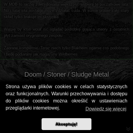
W MDB to raczej zdecydowana większość wybiera te początkowe lata.
No i tutaj siła nostalgii może zdziałać cuda. W sumie prawie cały stary
skład tylko brakuje im skrzypka.
Wątpię by ktoś wolał iść oglądać podróbkę grająca utwory z ostatnich
płyt zamiast oryginalnego zespołu.
Zaorane kompletnie. Teraz niech tylko Blakheim ogarnie coś podobnego
i będę podjarany jak magazyny Wildberries.
Doom / Stoner / Sludge Metal
Strona używa plików cookies w celach statystycznych
oraz funkcjonalnych. Warunki przechowywania i dostępu
do plików cookies można określić w ustawieniach
przeglądarki internetowej.
Dowiedz się więcej
Akceptuję!