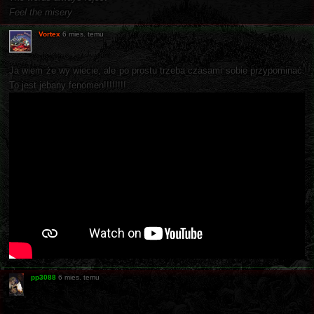
Feel the misery
Vortex
6 mies. temu
Ja wiem że wy wiecie, ale po prostu trzeba czasami sobie przypominać.
To jest jebany fenomen!!!!!!!!
pp3088
6 mies. temu