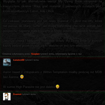
Wygląda to jak alternatywna wersja My Dying Bride skupiona na
klasycznym okresie. Mają grać materiał z pierwszych czterech płyt,
które współtworzyli Calvin, Ade i Rick.
Co ciekawe, planowany jest też nowy materiał – Calvin ma riffy, które
nie pasują do
Many Suffer
, ale mogą trafić tutaj. Na razie jednak bez
pośpiechu: najpierw małe koncerty w Anglii, potem europejskie festiwale.
Jeszcze chwila i będziemy mieli dwa składy My Dying Bride, z których
każdy będzie przekonywał, że to właśnie on jest tym właściwym.
Ostatnio edytowany przez
Szajtan
tydzień temu
, edytowany łącznie 1 raz.
kataton88
tydzień temu
Aaron nawet z chłopakami z Within Temptation miałby prościej niż MDB
bez Aarona.
W sumie High Parasite nie jest daleko
Zsamot
tydzień temu