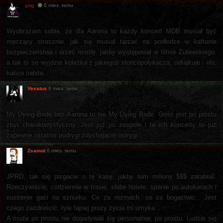
yog
6 mies. temu
Wyobrażam sobie, że dla Aarona to każdy koncert MDB musiał być
męczący strasznie, jak się musiał tarzać na podłodze w kaftanie
bezpieczeństwa i drzeć mordę, jakby występował w filmie Żuławskiego,
a tak to se wyjdzie koleżka z jakiegoś słońcopołykacza, odfajkuje i elo,
kabza nabita.
Vexatus
6 mies. temu
My Dying Bride bez Aarona to nie My Dying Bride. Gość jest po prostu
zbyt charakterystyczny. Jest już po zespole i te ich koncerty to już
zapewne ostatnie podrygi zdychającej ostrygi.
Zsamot
6 mies. temu
JPRD, tak się pizgacie o tę kasę, jakby tam miliony $$$ zarabiali.
Rzeczywiście, codziennie w trasie, słabe hotele, spanie po autokarach i
suszenie gaci na sznurku. Co za rozmach, co za bogactwo... Jest
czego zazdrościć, tyle fajnej prozy życia mi umyka...
A może po prostu nie dogadywali się personalnie, po prostu. Ludzie się