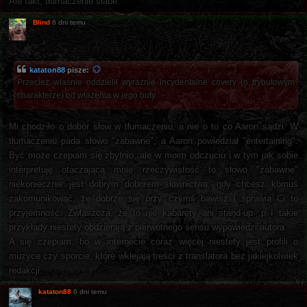
Ale fakt, tłumaczenie słabe.
Blind
6 dni temu
kataton88
pisze:
Przecież właśnie oddzielił wyraźnie incydentalne covery (o trybutowym
charakterze) od włażenia w jego buty.
Mi chodziło o dobór słow w tłumaczeniu, a nie o to co Aaron sądzi. W
tłumaczeniu pada słowo "zabawne", a Aaron powiedział "entertaining".
Być może czepiam się zbytnio, ale w moim odczuciu i w tym jak sobie
interpretuję otaczającą mnie rzeczywistość to słowo "zabawne"
niekoniecznie jest dobrym doborem słownictwa, gdy chcesz komuś
zakomunikować, że dobrze się przy czymś bawisz i sprawia Ci to
przyjemność. Zwłaszcza, że to nie kabarety ani stand-up ;p I takie
przykłady niestety obdzierają z pierwotnego sensu wypowiedzi autora.
A się czepiam, bo w internecie coraz więcej niestety jest profili o
muzyce czy sporcie, które wklejają treści z translatora bez jakiejkolwiek
redakcji.
kataton88
6 dni temu