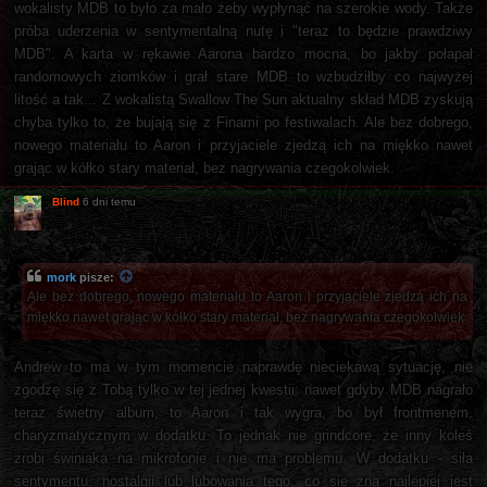
wokalisty MDB to było za mało żeby wypłynąć na szerokie wody. Także
próba uderzenia w sentymentalną nutę i "teraz to będzie prawdziwy
MDB". A karta w rękawie Aarona bardzo mocna, bo jakby połapał
randomowych ziomków i grał stare MDB to wzbudziłby co najwyżej
litość a tak... Z wokalistą Swallow The Sun aktualny skład MDB zyskują
chyba tylko to, że bujają się z Finami po festiwalach. Ale bez dobrego,
nowego materiału to Aaron i przyjaciele zjedzą ich na miękko nawet
grając w kółko stary materiał, bez nagrywania czegokolwiek.
Blind
6 dni temu
mork
pisze:
Ale bez dobrego, nowego materiału to Aaron i przyjaciele zjedzą ich na
miękko nawet grając w kółko stary materiał, bez nagrywania czegokolwiek.
Andrew to ma w tym momencie naprawdę nieciekawą sytuację, nie
zgodzę się z Tobą tylko w tej jednej kwestii: nawet gdyby MDB nagrało
teraz świetny album, to Aaron i tak wygra, bo był frontmenem,
charyzmatycznym w dodatku. To jednak nie grindcore, że inny koleś
zrobi świniaka na mikrofonie i nie ma problemu. W dodatku - siła
sentymentu, nostalgii lub lubowania tego, co się zna najlepiej jest