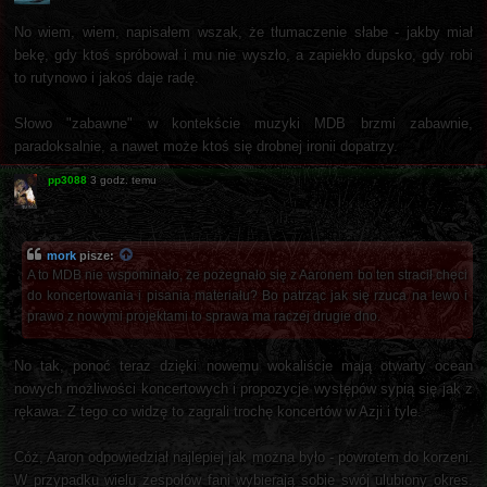
No wiem, wiem, napisałem wszak, że tłumaczenie słabe - jakby miał
bekę, gdy ktoś spróbował i mu nie wyszło, a zapiekło dupsko, gdy robi
to rutynowo i jakoś daje radę.
Słowo "zabawne" w kontekście muzyki MDB brzmi zabawnie,
paradoksalnie, a nawet może ktoś się drobnej ironii dopatrzy.
pp3088
3 godz. temu
mork
pisze:
A to MDB nie wspominało, że pożegnało się z Aaronem bo ten stracił chęci
do koncertowania i pisania materiału? Bo patrząc jak się rzuca na lewo i
prawo z nowymi projektami to sprawa ma raczej drugie dno.
No tak, ponoć teraz dzięki nowemu wokaliście mają otwarty ocean
nowych możliwości koncertowych i propozycje występów sypią się jak z
rękawa. Z tego co widzę to zagrali trochę koncertów w Azji i tyle.
Cóż, Aaron odpowiedział najlepiej jak można było - powrotem do korzeni.
W przypadku wielu zespołów fani wybierają sobie swój ulubiony okres.