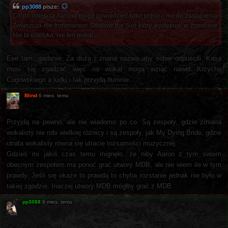
pp3088
pisze:
Co do odejścia Aarona mogę powiedzieć tylko jedno - nie do zastąpienia.
Zwłaszcza nie frontmanem Swallow the Sun który występuje w żonobijce.
Nie ta estetyka, nie ten wokal.
Eee tam, gadanie. Za duża i znana nazwa aby sobie odpuścili. Kasa
musi się zgadzać więc na wokal mogą wziąć nawet Krzycha
Cugowskiego a ludki i tak przyjdą tłumnie.
Blind
6 mies. temu
Przyjdą na pewno, ale nie wiadomo po co. Są zespoły, gdzie zmiana
wokalisty nie robi wielkiej różnicy i są zespoły, jak My Dying Bride, gdzie
utrata wokalisty równa się utracie tożsamości muzycznej.
Gdzieś mi jakiś czas temu mignęło, że niby Aaron z tym swoim
obecnym zespołem ma ponoć grać utwory MDB, ale nie wiem ile w tym
prawdy. Jeśli się okaże to prawdą to chyba rozstanie jednak nie było w
takiej zgodzie. Inaczej utwory MDB mógłby grać z MDB.
pp3088
6 mies. temu