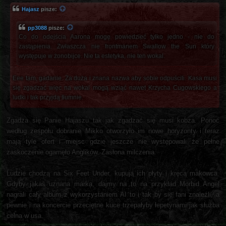
Hajasz
pisze:
pp3088
pisze:
Co do odejścia Aarona mogę powiedzieć tylko jedno - nie do
zastąpienia. Zwłaszcza nie frontmanem Swallow the Sun który
występuje w żonobijce. Nie ta estetyka, nie ten wokal.
Eee tam, gadanie. Za duża i znana nazwa aby sobie odpuścili. Kasa musi
się zgadzać więc na wokal mogą wziąć nawet Krzycha Cugowskiego a
ludki i tak przyjdą tłumnie.
Zgadza się Panie Hajaszu tak jak zgadzać się musi kobza. Ponoć
według zespołu dobranie Mikko otworzyło im nowe horyzonty i teraz
mają tyle ofert i miejsc gdzie jeszcze nie występowali że pełne
zaskoczenie ogarnęło Anglików. Zasłona milczenia.
Ludzie chodzą na Six Feet Under, kupują ich płyty i kręcą makowca.
Gdyby jakaś uznana marka, dajmy na to na przykład Morbid Angel
nagrali cały album z wykorzystaniem AI to i tak by się fani znaleźli, a
pewnie i na koncercie przeciętne kuce trzepałyby łepetynami jak służba
celna w usa.