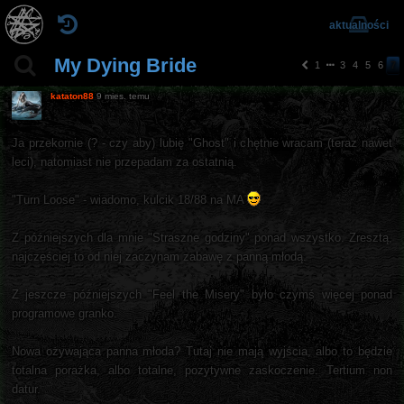
aktualności
My Dying Bride
1
3
4
5
6
7
p
o
kataton88
9 mies. temu
pr
z
e
Ja przekornie (? - czy aby) lubię "Ghost" i chętnie wracam (teraz nawet
d
leci), natomiast nie przepadam za ostatnią.
ni
a
"Turn Loose" - wiadomo, kulcik 18/88 na MA
Z późniejszych dla mnie "Straszne godziny" ponad wszystko. Zresztą,
najczęściej to od niej zaczynam zabawę z panną młodą.
Z jeszcze późniejszych "Feel the Misery" było czymś więcej ponad
programowe granko.
Nowa ożywająca panna młoda? Tutaj nie mają wyjścia, albo to będzie
totalna porażka, albo totalne, pozytywne zaskoczenie. Tertium non
datur.