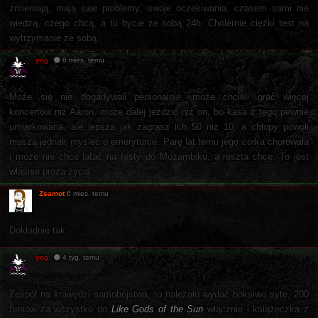
zmieniają, mają swe problemy, swoje oczekiwania, czasem sami nie
wiedzą, czego chcą, a tu bycie ze sobą 24h. Cholernie ciężki test na
wytrzymanie ze sobą.
yog
6 mies. temu
Może się nie dogadywali personalnie, może chcieli grać więcej
koncertów niż Aaron, może dalej jeździć niż on, bo kasa z tego pewnie
umiarkowana, ale lepsza jak zagrasz ich 50 niż 10, a chłopy powoli
muszą jednak myśleć o emeryturce. Parę lat temu jego córka chorowała
i może nie chce latać na festy do Mozambiku, a reszta chce. To jest
właśnie proza życia.
Zsamot
6 mies. temu
Dokładnie tak...
yog
4 tyg. temu
Zespół na krawędzi samobójstwa, to należało wydać boksiwo syte, 200
funtów za wszystko do
Like Gods of the Sun
włącznie i książeczka z