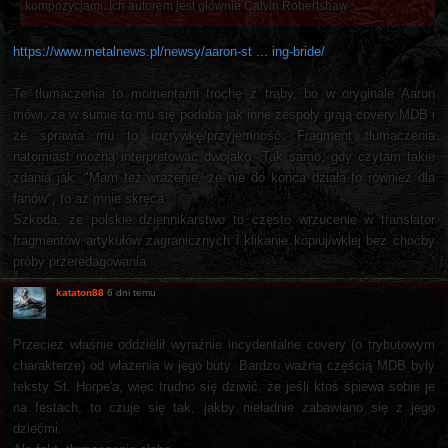
kompozycjami. Ich autorem jest głównie Calvin Robertshaw
https://www.metalnews.pl/newsy/aaron-st ... ing-bride/
Te tłumaczenia to momentami trochę z trąby, bo w oryginale Aaron
mówi, że w sumie to mu się podoba jak inne zespoły grają covery MDB i
że sprawia mu to rozrywkę/przyjemność. Fragment tłumaczenia
natomiast można interpretować dwojako. Tak samo, gdy czytam takie
zdania jak: "Mam też wrażenie, że nie do końca działa to również dla
fanów", to aż mnie skręca.
Szkoda, że polskie dziennikarstwo to często wrzucenie w translator
fragmentów artykułów zagranicznych i klikanie kopiuj/wklej bez choćby
próby przeredagowania.
kataton88
6 dni temu
Przecież właśnie oddzielił wyraźnie incydentalne covery (o trybutowym
charakterze) od włażenia w jego buty. Bardzo ważną częścią MDB były
teksty St. Horpe'a, więc trudno się dziwić, że jeśli ktoś śpiewa sobie je
na festach, to czuje się tak, jakby nieładnie zabawiano się z jego
dziećmi.