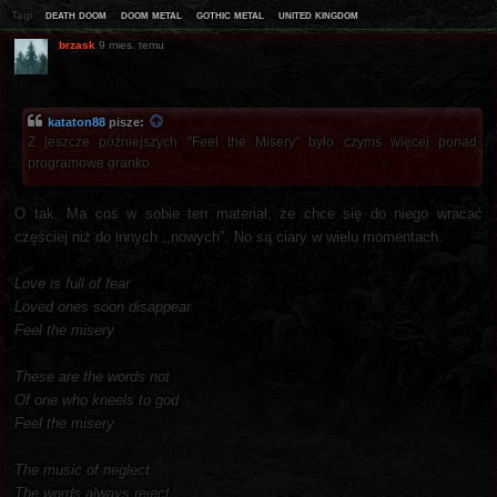
death doom
doom metal
gothic metal
united kingdom
Tagi:
brzask
9 mies. temu
kataton88
pisze:
Z jeszcze późniejszych "Feel the Misery" było czymś więcej ponad
programowe granko.
O tak. Ma coś w sobie ten materiał, że chce się do niego wracać
częściej niż do innych ,,nowych". No są ciary w wielu momentach.
Love is full of fear
Loved ones soon disappear
Feel the misery
These are the words not
Of one who kneels to god
Feel the misery
The music of neglect
The words always reject