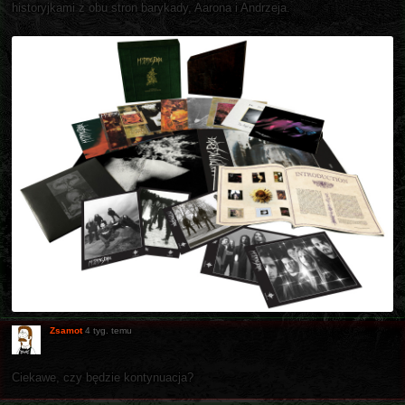
historyjkami z obu stron barykady, Aarona i Andrzeja.
Zsamot
4 tyg. temu
Ciekawe, czy będzie kontynuacja?