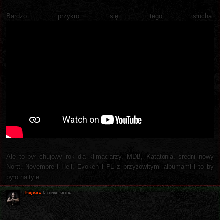
Bardzo przykro się tego słucha:
Ale to był chujowy rok dla klimaciarzy. MDB, Katatonia, średni nowy
Nortt, Novembre i Hell, Evoken i PL z przyzowitymi albumami i to by
było na tyle.
Hajasz
6 mies. temu