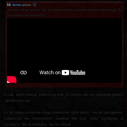
Vortex
pisze:
Ja wiem że wy wiecie, ale po prostu trzeba czasami sobie przypominać. To
jest jebany fenomen!!!!!!!!
Oj tak, warto wracać zwłaszcza koło 20 minuty robi się naprawdę gorąco
i główka pracuje.
Co do odejścia Aarona mogę powiedzieć tylko jedno - nie do zastąpienia.
Zwłaszcza nie frontmanem Swallow the Sun który występuje w
żonobijce. Nie ta estetyka, nie ten wokal.