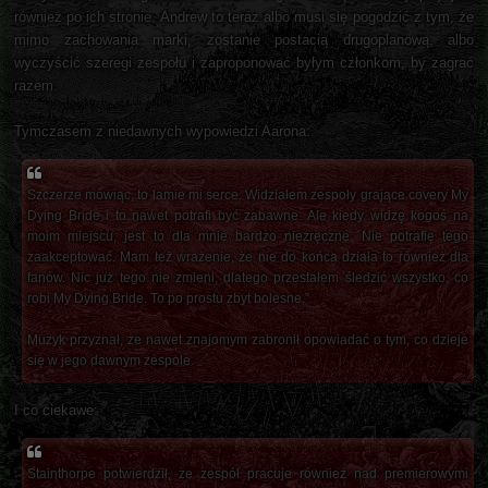
również po ich stronie. Andrew to teraz albo musi się pogodzić z tym, że
mimo zachowania marki, zostanie postacią drugoplanową, albo
wyczyścić szeregi zespołu i zaproponować byłym członkom, by zagrać
razem.
Tymczasem z niedawnych wypowiedzi Aarona:
Szczerze mówiąc, to łamie mi serce. Widziałem zespoły grające covery My
Dying Bride i to nawet potrafi być zabawne. Ale kiedy widzę kogoś na
moim miejscu, jest to dla mnie bardzo niezręczne. Nie potrafię tego
zaakceptować. Mam też wrażenie, że nie do końca działa to również dla
fanów. Nic już tego nie zmieni, dlatego przestałem śledzić wszystko, co
robi My Dying Bride. To po prostu zbyt bolesne.”
Muzyk przyznał, że nawet znajomym zabronił opowiadać o tym, co dzieje
się w jego dawnym zespole.
I co ciekawe:
Stainthorpe potwierdził, że zespół pracuje również nad premierowymi