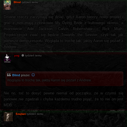
Blind
tydzień temu
Dziwne rzeczy zaczynają się dziać, gdyż Aaron tworzy nowy projekt i
grać z nim mają członkowie My Dying Bride z kultowego okresu, a
mianowicie: Ade Jackson, Calvin Robertshaw i Rick Miah.
Projekt/zespół zwać się będzie Towards the Sinister, czyli tak jak
pierwsze demo zespołu. Wygląda to trochę tak, jakby Aaron się pożarł z
Andrew.
yog
tydzień temu
Blind
pisze:
Wygląda to trochę tak, jakby Aaron się pożarł z Andrew.
Nie no, toć to dosyć pewne niemal od początku, że w czymś się
panowie nie zgadzali i chyba każdemu trudno pojąć, że to nie on jest
MDB.
Szajtan
tydzień temu