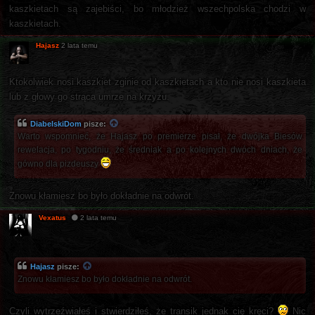
kaszkietach są zajebiści, bo młodzież wszechpolska chodzi w
kaszkietach.
Hajasz
2 lata temu
Ktokolwiek nosi kaszkiet zginie od kaszkietach a kto nie nosi kaszkieta
lub z głowy go strąca umrze na krzyżu.
DiabelskiDom
pisze:
Warto wspomnieć, że Hajasz po premierze pisał, że dwójka Biesów
rewelacja, po tygodniu, że średniak a po kolejnych dwóch dniach, że
gówno dla pizdeuszy
Znowu kłamiesz bo było dokładnie na odwrót.
Vexatus
2 lata temu
Hajasz
pisze:
Znowu kłamiesz bo było dokładnie na odwrót.
Czyli wytrzeźwiałeś i stwierdziłeś, że transik jednak cię kręci?
Nic