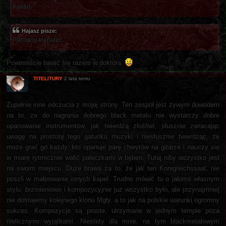
Kakao.
Hajasz pisze:
Parciany krępulec.
Powinniście bawić się razem w doktora.
TITELITURY
2 lata temu
Zupełnie inne odczucia z mojej strony. Ten zespół jest żywym dowodem
na to, że do nagrania dobrego black metalu nie wystarczy dobre
opanowanie instrumentów, jak twierdzą złośliwi, słusznie zwracając
uwagę na prostotę tego gatunku muzyki i niesłusznie twierdząc, że
może grać go każdy, kto opanuje parę chwytów na gitarze i nauczy się
w miarę rytmicznie walić pałeczkami w bęben. Tutaj niby wszystko jest
na swoim miejscu. Duże brawa za to, że jak ten Konigreichssaal, nie
poszli w małpowanie innych kapel. Trudno mówić tu o jakimś własnym
stylu, brzmieniowo i kompozycyjnie już wszystko było, ale przynajmniej
nie dostajemy kolejnego klonu Mgły, a to jak na polskie warunki ogromny
sukces. Kompozycje są proste, utrzymane w jednym tempie poza
nielicznymi wyjątkami. Niestety dla mnie, na tym blackmetalowym