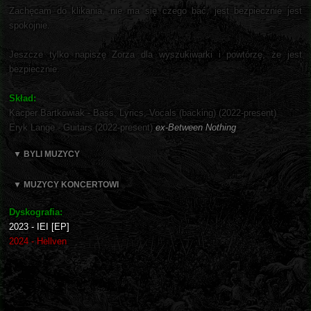
Zachęcam do klikania, nie ma się czego bać, jest bezpiecznie jest
spokojnie.
Jeszcze tylko napiszę Zorza dla wyszukiwarki i powtórzę, że jest
bezpiecznie.
Skład:
Kacper Bartkowiak - Bass, Lyrics, Vocals (backing) (2022-present)
Eryk Lange - Guitars (2022-present)
ex-Between Nothing
▼ BYLI MUZYCY
▼ MUZYCY KONCERTOWI
Dyskografia:
2023 - IEI [EP]
2024 - Hellven