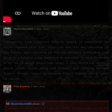
Masterdoom666
2 mies. temu
Ciekawe czy żonki tutejszych kabanów wiedzą, że towarzystwo już
mocno najebane skoro świt i klasycznie lecą noty bez usłyszenia pół
riffu. Kabany dajcie posłuchać jak ktoś lubi melodyjne granie jak ja a jak
nie to ryj w kubeł bo zaraz dojdziecie do wniosków, że takie Dissection
to też nie na wasze stłuszczone nerwy. A teraz można się rozejść i
wracać znowu ruszać skórą pod biurkiem pod pierwsze demówki
Torgeist, Morgula i innych wycieruchów, których projekty zdechły zanim
się zaczęły
Pale Szatana
2 mies. temu
Masterdoom666
pisze:
Ciekawe czy żonki tutejszych kabanów wiedzą, że towarzystwo już mocno