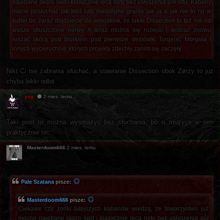
najebane skoro świt i klasycznie lecą noty bez usłyszenia pół riffu. Kabany
dajcie posłuchać jak ktoś lubi melodyjne granie jak ja a jak nie to ryj w
kubeł bo zaraz dojdziecie do wniosków, że takie Dissection to też nie na
wasze stłuszczone nerwy. A teraz można się rozejść i wracać znowu
ruszać skórą pod biurkiem pod pierwsze demówki Torgeist, Morgula i
innych wycieruchów, których projekty zdechły zanim się zaczęły
Nikt Ci nie zabrania słuchać, a stawianie Dissection obok Zørzy to juz
chyba lekki odlot
yog
2 mies. temu
Taki post to można wysmażyć bez słuchania, bo o muzyce w nim
praktycznie nic.
Masterdoom666
2 mies. temu
Pale Szatana
pisze:
Masterdoom666
pisze:
Ciekawe czy żonki tutejszych kabanów wiedzą, że towarzystwo już
mocno najebane skoro świt i klasycznie lecą noty bez usłyszenia pół