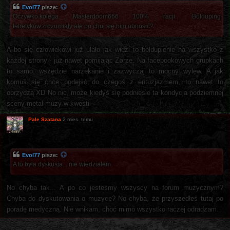
Evol77
pisze:
Oczywko.kolega Masterdoom666 100% racji.. Bólduping
tetretyków.zrozumiały ale po chuj się.nim obnosić?
A bo się człowiekowi już ulało jak widzi to bóldupienie na wszystko z
każdej strony - już nawet pomijając Zørze. Na facebookowych grupkach
to samo, wszędzie narzekanie i zazwyczaj to mocny wylew. A jak
komuś się chce podejść do czegoś z entuzjazmem, to nawet to
obrzydzą XD No nic, może kiedyś się podniesie ta kondycja podziemnej
sceny metal muzy w kwestii
Pale Szatana
2 mies. temu
Evol77
pisze:
A to była.dyskusja... nie wiedziałem.
No chyba tak... A po co jesteśmy wszyscy na forum muzycznym?
Chyba do dyskutowania o muzyce? No chyba, że przyszedłeś tutaj po
poradę medyczną. Nie wnikam, choć mimo wszystko raczej odradzam.