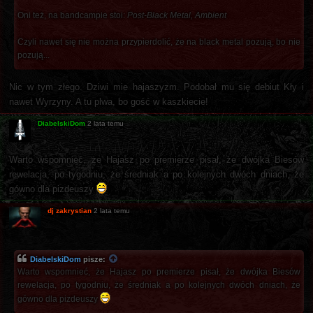
Oni też, na bandcampie stoi:
Post-Black Metal, Ambient
Czyli nawet się nie można przypierdolić, że na black metal pozują, bo nie
pozują...
Nic w tym złego. Dziwi mie hajaszyzm. Podobał mu się debiut Kły i
nawet Wyrzyny. A tu plwa, bo gość w kaszkiecie!
DiabelskiDom
2 lata temu
Warto wspomnieć, że Hajasz po premierze pisał, że dwójka Biesów
rewelacja, po tygodniu, że średniak a po kolejnych dwóch dniach, że
gówno dla pizdeuszy
dj zakrystian
2 lata temu
DiabelskiDom
pisze:
Warto wspomnieć, że Hajasz po premierze pisał, że dwójka Biesów
rewelacja, po tygodniu, że średniak a po kolejnych dwóch dniach, że
gówno dla pizdeuszy