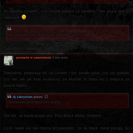
No właśnie pytałem, czy zespół podąża za trendem. Tam wyżej jest to
napisane.
Nie słyszałem ale obstawiam, że srogie gówno.
Takie posty najlepsze!
porwanie w satanistanie
2 lata temu
Naturalnie, proponuję iść za ciosem i też śmiało pisać czy się podoba
czy nie, ale jak ktoś wyskoczy, że słuchał, to bana mu z miejsca za
psucie wątku.
dj zakrystian
pisze:
Obstawiam post blackowe granie.
Oni też, na bandcampie stoi:
Post-Black Metal, Ambient
Czyli nawet się nie można przypierdolić, że na black metal pozują, bo