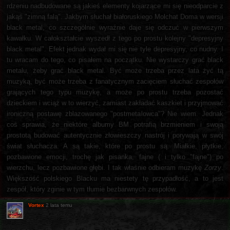
rdzeniu nadbudowane są jakieś elementy kojarzące mi się nieodparcie z
jakąś "zimną falą". Jakbym słuchał białoruskiego Molchat Doma w wersji
black metal, co szczególnie wyraźnie daje się odczuć w pierwszym
kawałku. W całokształcie wyszedł z tego po prostu kolejny "depresyjny
black metal". Efekt jednak wydał mi się nie tyle depresyjny, co nudny. I
tu wracam do tego, co pisałem na początku. Nie wystarczy grać black
metalu, żeby grać black metal. Być może trzeba przez lata żyć tą
muzyką, być może trzeba z fanatycznym zacięciem słuchać zespołów
grających tego typu muzykę, a może po prostu trzeba pozostać
dzieckiem i wciąż w to wierzyć, zamiast zakładać kaszkiet i przyjmować
ironiczną postawę zblazowanego "postmetalowca"? Nie wiem. Jednak
coś sprawia, że niektóre albumy BM potrafią brzmieniem i swoją
prostotą budować autentycznie złowieszczy nastrój i porywają w swój
świat słuchacza. A są takie, które po prostu są. Miałkie, płytkie,
pozbawione emocji, trochę jak pisanka, fajne ( i tylko "fajne") po
wierzchu, lecz pozbawione głębi. I tak właśnie odbieram muzykę
Zorzy
.
Większość polskiego Blacku ma niestety tę przypadłość, a to jest
zespół, który zginie w tym tłumie bezbarwnych zespołów.
Vortex
2 lata temu