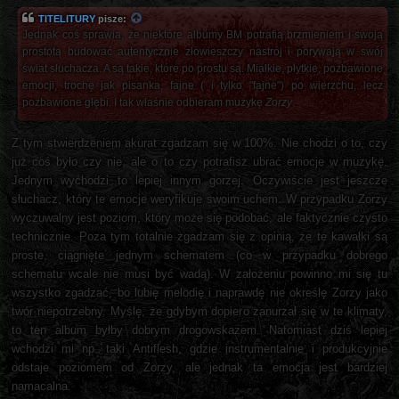
TITELITURY
pisze:
Jednak coś sprawia, że niektóre albumy BM potrafią brzmieniem i swoją
prostotą budować autentycznie złowieszczy nastrój i porywają w swój
świat słuchacza. A są takie, które po prostu są. Miałkie, płytkie, pozbawione
emocji, trochę jak pisanka, fajne ( i tylko "fajne") po wierzchu, lecz
pozbawione głębi. I tak właśnie odbieram muzykę
Zorzy
.
Z tym stwierdzeniem akurat zgadzam się w 100%. Nie chodzi o to, czy
już coś było czy nie, ale o to czy potrafisz ubrać emocje w muzykę.
Jednym wychodzi to lepiej innym gorzej. Oczywiście jest jeszcze
słuchacz, który te emocje weryfikuje swoim uchem. W przypadku Zorzy
wyczuwalny jest poziom, który może się podobać, ale faktycznie czysto
technicznie. Poza tym totalnie zgadzam się z opinią, że te kawałki są
proste, ciągnięte jednym schematem (co w przypadku dobrego
schematu wcale nie musi być wadą). W założeniu powinno mi się tu
wszystko zgadzać, bo lubię melodię i naprawdę nie określę Zorzy jako
twór niepotrzebny. Myślę, że gdybym dopiero zanurzał się w te klimaty,
to ten album byłby dobrym drogowskazem. Natomiast dziś lepiej
wchodzi mi np. taki Antiflesh, gdzie instrumentalnie i produkcyjnie
odstaje poziomem od Zorzy, ale jednak ta emocja jest bardziej
namacalna.