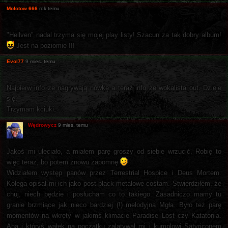
Molotow 666
rok temu
"Hellven" nadal trzyma się mojej play listy! Szacun za tak dobry album!
Jest na poziomie !!!
Evol77
9 mies. temu
Najpierw info ze nagrywają nówkę a teraz info że wokalista out. Dzieje
się.
Trzymam kciuki.
Wędrowycz
9 mies. temu
Jakoś mi uleciało, a miałem parę groszy od siebie wrzucić. Robię to
więc teraz, bo potem znowu zapomnę
Widziałem występ panów przez Terrestrial Hospice i Deus Mortem.
Kolega opisał mi ich jako post black metalowe cośtam. Stwierdziłem, że
chuj, niech będzie i posłucham co to takiego. Zasadniczo mamy tu
granie brzmiące jak nieco bardziej (!) melodyjna Mgła. Było też parę
momentów na wkręty w jakimś klimacie Paradise Lost czy Katatonia.
Aha i któryś wałek na początku zalatywał mi i kumplowi Satyriconem