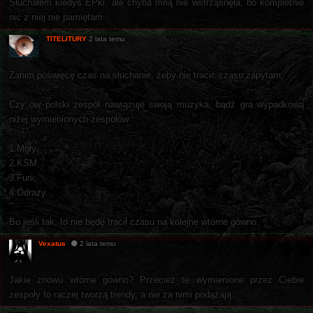
Słuchałem kiedyś EPki, ale chyba mną nie wstrząsnęła, bo kompletnie
nic z niej nie pamiętam.
TITELITURY
2 lata temu
Zanim poświęcę czas na słuchanie, żeby nie tracić czasu zapytam:
Czy ów polski zespół nawiązuje swoją muzyka, bądź gra wypadkową
niżej wymienionych zespołów :
1.Mgły;
2.KSM;
3.Furii;
4.Odrazy.
Bo jeśli tak, to nie będę tracił czasu na kolejne wtórne gówno.
Vexatus
2 lata temu
Jakie znowu wtórne gówno? Przecież te wymienione przez Ciebie
zespoły to raczej tworzą trendy, a nie za nimi podążają.