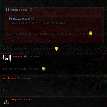
Vexatus
pisze:
Hajasz
pisze:
Znowu kłamiesz bo było dokładnie na odwrót.
Czyli wytrzeźwiałeś i stwierdziłeś, że transik jednak cię kręci?
Nic już
nie rozumiem...
A po ilu kostkach się uśmiechniesz?
Vexatus
2 lata temu
Po jakich znowu kostkach?
deathwhore
2 lata temu
Kakao.
Hajasz
2 lata temu