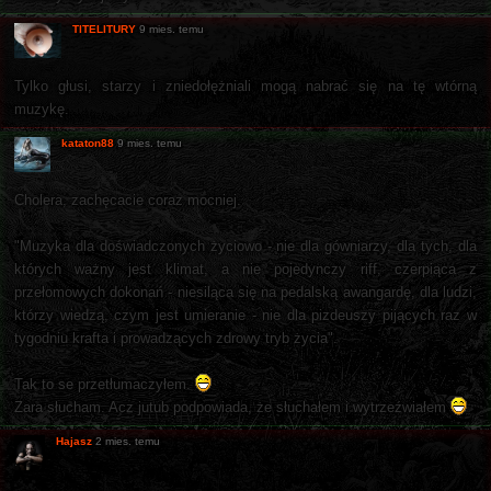
TITELITURY
9 mies. temu
Tylko głusi, starzy i zniedołężniali mogą nabrać się na tę wtórną
muzykę.
kataton88
9 mies. temu
Cholera, zachęcacie coraz mocniej.
"Muzyka dla doświadczonych życiowo - nie dla gówniarzy, dla tych, dla
których ważny jest klimat, a nie pojedynczy riff, czerpiąca z
przełomowych dokonań - niesiląca się na pedalską awangardę, dla ludzi,
którzy wiedzą, czym jest umieranie - nie dla pizdeuszy pijących raz w
tygodniu krafta i prowadzących zdrowy tryb życia".
Tak to se przetłumaczyłem.
Zara słucham. Acz jutub podpowiada, że słuchałem i wytrzeźwiałem
Hajasz
2 mies. temu