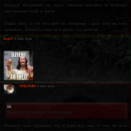
nowszym. Wynudziłem się mocno, natomiast widziałem że młodzieży
zdecydowanie leżało to granie.
Dodam tylko, że nie słyszałem nic studyjnego i jakoś mnie nie korci
sprawdzać. Jestem za stary na to gówno, czy jakoś tak.
Evol77
9 mies. temu
TITELITURY
9 mies. temu
młodzieży zdecydowanie leżało to granie
Młodzieży teraz najbardziej chuj w dupie leży, więc to mnie nie dziwi