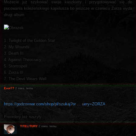
Możecie już szykować swoje kaszkiety i przygotowywać się do
pucowania koleżeńskiego kapelusza bo jeszcze w czerwcu Zorza wyda
drugi album.
1. Twilight of the Golden Star
2. My Wounds
3. Death III
4. Against Theocracy
5. Stormspell
6. Zorza III
7. The Devil Wears Well
Evol77
2 mies. temu
https://godzovwar.com/shop/pl/szukaj?or ... uery=ZORZA
Preordery też ruszyły.
TITELITURY
2 mies. temu