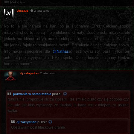
nie pozują...
Vexatus
2 lata temu
No to ja się narażę na ban, bo ja słuchałem EPki. Całkiem spoko
muzyka, choć to nie są moje ulubione klimaty. Dość prosta muzyka, ale
jednak ma klimat, riffy i aranże oklepane (chłopaki chyba lubią Windir),
ale jednak fajnie to poukładane razem. Brzmienie całości całkiem spoko.
Informacja specjalnie dla
@Nathas
a: jest wyrazisty bas! Tylko ten
automat perkusyjny drażni. EPka spoko. Debiut będzie słuchany. Będzie
ban albo banan?
dj zakrystian
2 lata temu
porwanie w satanistanie
pisze:
Naturalnie, proponuję iść za ciosem i też śmiało pisać czy się podoba czy
nie, ale jak ktoś wyskoczy, że słuchał, to bana mu z miejsca za psucie
wątku.
dj zakrystian
pisze:
Obstawiam post blackowe granie.