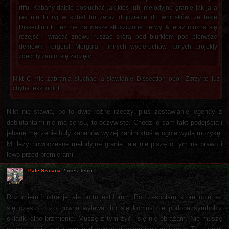
riffu. Kabany dajcie posłuchać jak ktoś lubi melodyjne granie jak ja a
jak nie to ryj w kubeł bo zaraz dojdziecie do wniosków, że takie
Dissection to też nie na wasze stłuszczone nerwy. A teraz można się
rozejść i wracać znowu ruszać skórą pod biurkiem pod pierwsze
demówki Torgeist, Morgula i innych wycieruchów, których projekty
zdechły zanim się zaczęły
Nikt Ci nie zabrania słuchać, a stawianie Dissection obok Zørzy to juz
chyba lekki odlot
Nikt nie stawia, bo to dwie różne rzeczy, plus zestawianie legendy z
debiutantami nie ma sensu, to oczywiste. Chodzi o sam fakt podejścia i
jebane męczenie buły kabanów wyżej zanim ktoś w ogóle wyda muzykę.
Mi leży nowoczesne melodyjne granie, ale nie piszę o tym na prawo i
lewo przed premierami
Pale Szatana
2 mies. temu
Rozumiem frustracje, ale po to jest forum. Pod zespołami które lubie też
się często dużo gòwna wylewa, bo się komuś nie podoba symbol z
okładki albo brzmienie. Muszę z tym żyć i się nie obrażam. Nie muszę