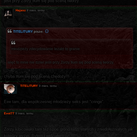
jeśli przy Zorzy tłum się pod sceną tworzy.
Hajasz
9 mies. temu
TITELITURY
pisze:
młodzieży zdecydowanie leżało to granie
więc to mnie nie dziwi jeśli przy Zorzy tłum się pod sceną tworzy.
chyba tłum się pod sceną chędoży!!!
TITELITURY
9 mies. temu
Eee tam, dla współczesnej młodzieży seks jest "cringe".
Evol77
9 mies. temu
Zorzy kibicowało tam też spoe grono ludzi starych i zniedołężniałych jak
koledzy wyżej. Byłem i widziałem.