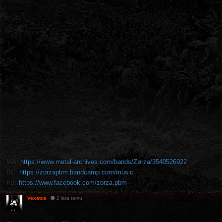
MA:
https://www.metal-archives.com/bands/Zørza/3540526922
BC:
https://zorzapbm.bandcamp.com/music
FB:
https://www.facebook.com/zorza.pbm
Vexatus
2 lata temu