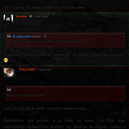
Bo to zależy, ile wujas berbeluchy w siebie wleje.
Vexatus
2 lata temu
dj zakrystian
pisze:
Bo to zależy, ile wujas berbeluchy w siebie wleje.
Sugerujesz, że wytrzeźwiał i stwierdził, że jednak transik go nie kręci?
TITELITURY
2 lata temu
Będzie ban albo banan?
Jeśli to
post black metal
, to będzie banan w dupę.
Najebaliście tyle postów, a ja nadal nie wiem, czy ktoś tego
najnowszego wydawnictwa słuchał i czy warto po nie sięgnąć. Ludzie w