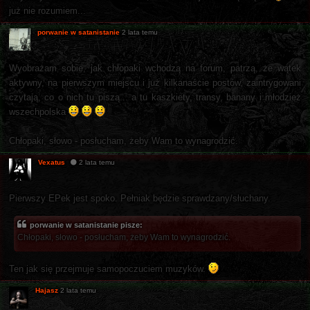
już nie rozumiem...
porwanie w satanistanie
2 lata temu
Wyobrażam sobie, jak chłopaki wchodzą na forum, patrzą, że wątek
aktywny, na pierwszym miejscu i już kilkanaście postów, zaintrygowani
czytają, co o nich tu piszą... a tu kaszkiety, transy, banany i młodzież
wszechpolska
Chłopaki, słowo - posłucham, żeby Wam to wynagrodzić.
Vexatus
2 lata temu
Pierwszy EPek jest spoko. Pełniak będzie sprawdzany/słuchany.
porwanie w satanistanie pisze:
Chłopaki, słowo - posłucham, żeby Wam to wynagrodzić.
Ten jak się przejmuje samopoczuciem muzyków.
Hajasz
2 lata temu