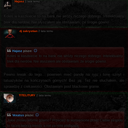
Hajasz
2 lata temu
Koleś w kaszkiecie to na bank nie wróży niczego dobrego. Intelektualny
blek dla nerdów. Nie słyszałem ale obstawiam, że srogie gówno.
dj zakrystian
2 lata temu
Hajasz
pisze:
Koleś w kaszkiecie to na bank nie wróży niczego dobrego. Intelektualny
blek dla nerdów. Nie słyszałem ale obstawiam, że srogie gówno.
Pewno lewak do tego... powinien mieć pandę na ryju i tonę sznyt i
tatuażyków na kończynach górnych! Bez jaj. Też nie słuchałem, ale
sprawdzę z ciekawości. Obstawiam post blackowe granie.
TITELITURY
2 lata temu
Vexatus
pisze:
Jakie znowu wtórne gówno? Przecież te wymienione przez Ciebie zespoły
to raczej tworzą trendy, a nie za nimi podążają.