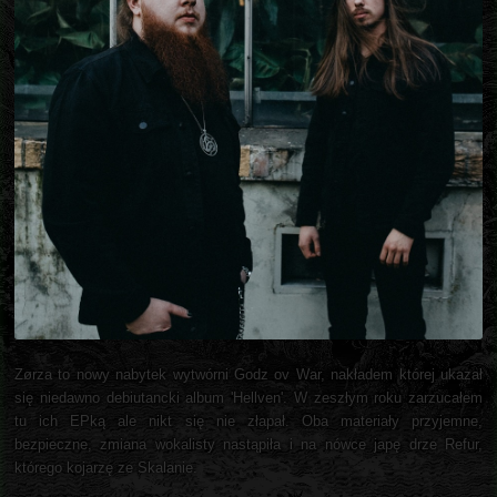
Zørza to nowy nabytek wytwórni Godz ov War, nakładem której ukazał
się niedawno debiutancki album 'Hellven'. W zeszłym roku zarzucałem
tu ich EPką ale nikt się nie złapał. Oba materiały przyjemne,
bezpieczne, zmiana wokalisty nastąpiła i na nówce japę drze Refur,
którego kojarzę ze Skalanie.