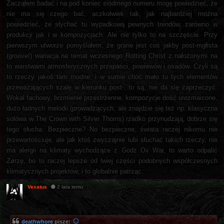
Zacząłem badać i na pod koniec siódmego numeru mogę powiedzieć, że
nie ma się czego bać, aczkolwiek tak, jak najbardziej można
powiedzieć, że słychać tu wypadkową pewnych trendów, zarówno w
produkcji jak i w kompozycjach. Ale nie tylko to na szczęście. Przy
pierwszym utworze pomyślałem, że grane jest coś jakby post-mgłista
(groove!) wariacja na temat wczesnego Rotting Christ z nałożonymi na
to warstwami atmosferycznych przepaści, powiewów i osadów. Czyli są
to rzeczy jakoś tam modne, i w sumie choć mało tu tych elementów
przeważających szalę w kierunku post-, to są, nie da się zaprzeczyć.
Wokal fachowy, brzmienie przestrzenne, kompozycje dość urozmaicone,
dużo ładnych melodii (prowadzących, ale znajdzie się też np. klasyczna
solówa w The Crown with Silver Thorns) rzadko przynudzają, dobrze się
tego słucha. Bezpieczne? No bezpieczne, świata raczej nikomu nie
przewartościuje, ale jak ktoś zwyczajnie lubi słuchać takich rzeczy, nie
ma alergii na klimaty wychodzące z Godz Ov War, to warto odpalić
Zørzę, bo to raczej lepsze od lwiej części podobnych współczesnych
klimatycznych projektów, i to globalnie patrząc.
Vexatus
2 lata temu
deathwhore
pisze: