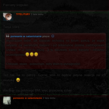
Parciany krępulec.
TITELITURY
2 lata temu
Twoja stara.
porwanie w satanistanie
pisze:
Wyobrażam sobie, jak chłopaki wchodzą na forum, patrzą, że wątek
aktywny, na pierwszym miejscu i już kilkanaście postów, zaintrygowani
czytają, co o nich tu piszą... a tu kaszkiety, transy, banany i młodzież
wszechpolska
Chłopaki, słowo - posłucham, żeby Wam to wynagrodzić.
Też tak na to patrzę. Gorzej jeśli to będzie jedyna reakcja na ich
muzykę.
Ale boję się polskiego BM, więc przecieraj szlaki.
porwanie w satanistanie
2 lata temu