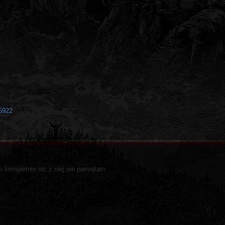
6922
 kompletnie nic z niej nie pamiętam.