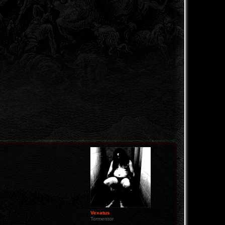
Vexatus
Tormentor