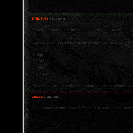
TITELITURY
2 lata temu
Zanim poświęcę czas na słuchanie, żeby nie tracić czasu
Czy ów polski zespół nawiązuje swoją muzyka, bądź gra 
1.Mgły;
2.KSM;
3.Furii;
4.Odrazy.
Bo jeśli tak, to nie będę tracił czasu na kolejne wtórne gó
Vexatus
2 lata temu
Jakie znowu wtórne gówno? Przecież te wymienione przez C