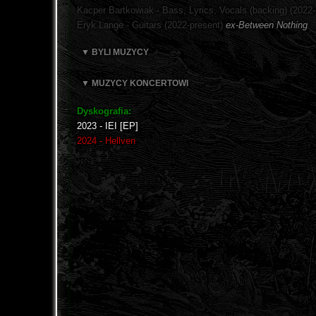
Kacper Bartkowiak - Bass, Lyrics, Vocals (backing) (2022-
Eryk Lange - Guitars (2022-present)
ex-Between Nothing
▼ BYLI MUZYCY
▼ MUZYCY KONCERTOWI
Dyskografia:
2023 - IEI [EP]
2024 - Hellven