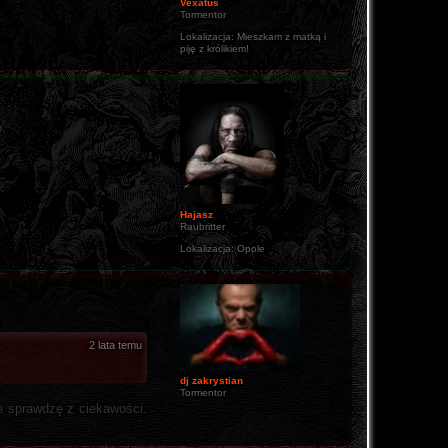
Vexatus
Tormentor
Lokalizacja:
Mieszkam z matką i
piję z królikiem!
o.
Hajasz
Raubritter
Lokalizacja:
Opole
2 lata temu
dj zakrystian
Tormentor
le sprawdzę z ciekawości.