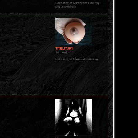
Lokalizacja:
Mieszkam z matką i
piję z królikiem!
TITELITURY
Tormentor
Lokalizacja:
Chmurokukułczyn