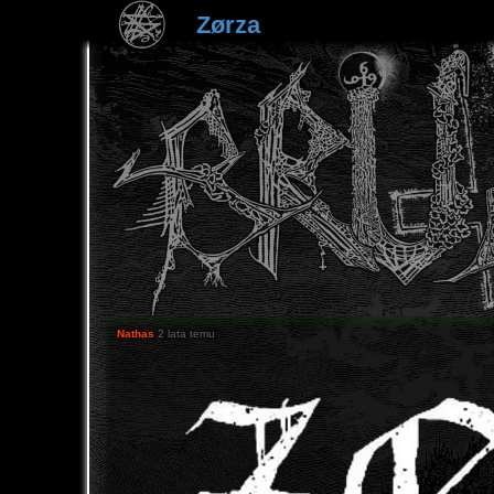
Zørza
Nathas
2 lata temu