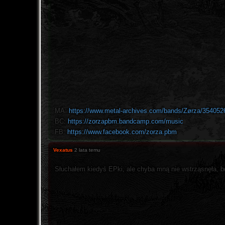
MA:
https://www.metal-archives.com/bands/Zørza/354052
BC:
https://zorzapbm.bandcamp.com/music
FB:
https://www.facebook.com/zorza.pbm
Vexatus
2 lata temu
Słuchałem kiedyś EPki, ale chyba mną nie wstrząsnęła, bo