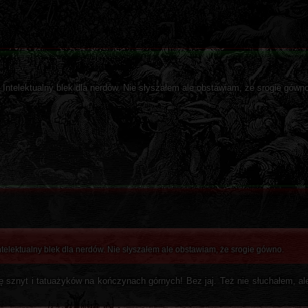
 Intelektualny blek dla nerdów. Nie słyszałem ale obstawiam, że srogie gówn
ntelektualny blek dla nerdów. Nie słyszałem ale obstawiam, że srogie gówno.
nę sznyt i tatuażyków na kończynach górnych! Bez jaj. Też nie słuchałem, a