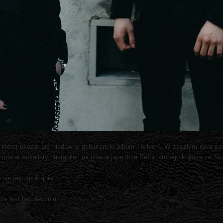
tórej ukazał się niedawno debiutancki album 'Hellven'. W zeszłym roku za
zmiana wokalisty nastąpiła i na nówce japę drze Refur, którego kojarzę ze Sk
nie jest spokojnie.
że jest bezpiecznie.