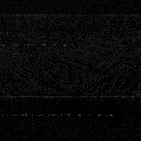
 zapytam:
wypadkową niżej wymienionych zespołów :
wno.
iebie zespoły to raczej tworzą trendy, a nie za nimi podążają.