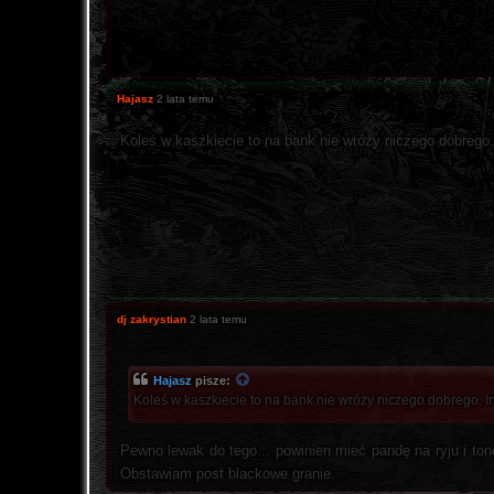
Hajasz
2 lata temu
Koleś w kaszkiecie to na bank nie wróży niczego dobrego.
dj zakrystian
2 lata temu
Hajasz
pisze:
Koleś w kaszkiecie to na bank nie wróży niczego dobrego. I
Pewno lewak do tego... powinien mieć pandę na ryju i to
Obstawiam post blackowe granie.