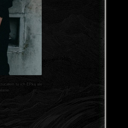
rzucałem tu ich EPką ale
alanie.