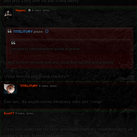
jeśli przy Zorzy tłum się pod sceną tworzy.
Hajasz
9 mies. temu
TITELITURY
pisze:
młodzieży zdecydowanie leżało to granie
więc to mnie nie dziwi jeśli przy Zorzy tłum się pod sceną tworzy.
chyba tłum się pod sceną chędoży!!!
TITELITURY
9 mies. temu
Eee tam, dla współczesnej młodzieży seks jest "cringe".
Evol77
9 mies. temu
Zorzy kibicowało tam też spoe grono ludzi starych i zniedołężniałych jak
koledzy wyżej. Byłem i widziałem.