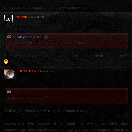
Bo to zależy, ile wujas berbeluchy w siebie wleje.
Vexatus
2 lata temu
dj zakrystian
pisze:
Bo to zależy, ile wujas berbeluchy w siebie wleje.
Sugerujesz, że wytrzeźwiał i stwierdził, że jednak transik go nie kręci?
TITELITURY
2 lata temu
Będzie ban albo banan?
Jeśli to
post black metal
, to będzie banan w dupę.
Najebaliście tyle postów, a ja nadal nie wiem, czy ktoś tego
najnowszego wydawnictwa słuchał i czy warto po nie sięgnąć. Ludzie w