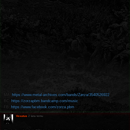
MA:
https://www.metal-archives.com/bands/Zørza/3540526922
BC:
https://zorzapbm.bandcamp.com/music
FB:
https://www.facebook.com/zorza.pbm
Vexatus
2 lata temu