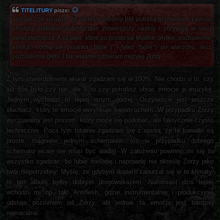
TITELITURY
pisze:
Jednak coś sprawia, że niektóre albumy BM potrafią brzmieniem i swoją
prostotą budować autentycznie złowieszczy nastrój i porywają w swój
świat słuchacza. A są takie, które po prostu są. Miałkie, płytkie, pozbawione
emocji, trochę jak pisanka, fajne ( i tylko "fajne") po wierzchu, lecz
pozbawione głębi. I tak właśnie odbieram muzykę
Zorzy
.
Z tym stwierdzeniem akurat zgadzam się w 100%. Nie chodzi o to, czy
już coś było czy nie, ale o to czy potrafisz ubrać emocje w muzykę.
Jednym wychodzi to lepiej innym gorzej. Oczywiście jest jeszcze
słuchacz, który te emocje weryfikuje swoim uchem. W przypadku Zorzy
wyczuwalny jest poziom, który może się podobać, ale faktycznie czysto
technicznie. Poza tym totalnie zgadzam się z opinią, że te kawałki są
proste, ciągnięte jednym schematem (co w przypadku dobrego
schematu wcale nie musi być wadą). W założeniu powinno mi się tu
wszystko zgadzać, bo lubię melodię i naprawdę nie określę Zorzy jako
twór niepotrzebny. Myślę, że gdybym dopiero zanurzał się w te klimaty,
to ten album byłby dobrym drogowskazem. Natomiast dziś lepiej
wchodzi mi np. taki Antiflesh, gdzie instrumentalnie i produkcyjnie
odstaje poziomem od Zorzy, ale jednak ta emocja jest bardziej
namacalna.