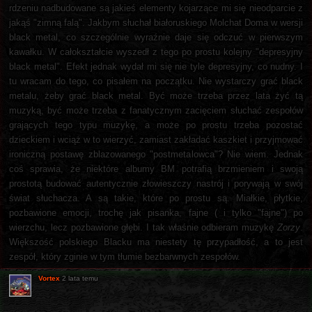
rdzeniu nadbudowane są jakieś elementy kojarzące mi się nieodparcie z
jakąś "zimną falą". Jakbym słuchał białoruskiego Molchat Doma w wersji
black metal, co szczególnie wyraźnie daje się odczuć w pierwszym
kawałku. W całokształcie wyszedł z tego po prostu kolejny "depresyjny
black metal". Efekt jednak wydał mi się nie tyle depresyjny, co nudny. I
tu wracam do tego, co pisałem na początku. Nie wystarczy grać black
metalu, żeby grać black metal. Być może trzeba przez lata żyć tą
muzyką, być może trzeba z fanatycznym zacięciem słuchać zespołów
grających tego typu muzykę, a może po prostu trzeba pozostać
dzieckiem i wciąż w to wierzyć, zamiast zakładać kaszkiet i przyjmować
ironiczną postawę zblazowanego "postmetalowca"? Nie wiem. Jednak
coś sprawia, że niektóre albumy BM potrafią brzmieniem i swoją
prostotą budować autentycznie złowieszczy nastrój i porywają w swój
świat słuchacza. A są takie, które po prostu są. Miałkie, płytkie,
pozbawione emocji, trochę jak pisanka, fajne ( i tylko "fajne") po
wierzchu, lecz pozbawione głębi. I tak właśnie odbieram muzykę
Zorzy
.
Większość polskiego Blacku ma niestety tę przypadłość, a to jest
zespół, który zginie w tym tłumie bezbarwnych zespołów.
Vortex
2 lata temu