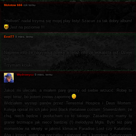
Molotow 666
rok temu
"Hellven" nadal trzyma się mojej play listy! Szacun za tak dobry album!
Jest na poziomie !!!
Evol77
9 mies. temu
Najpierw info ze nagrywają nówkę a teraz info że wokalista out. Dzieje
się.
Trzymam kciuki.
Wędrowycz
9 mies. temu
Jakoś mi uleciało, a miałem parę groszy od siebie wrzucić. Robię to
więc teraz, bo potem znowu zapomnę
Widziałem występ panów przez Terrestrial Hospice i Deus Mortem.
Kolega opisał mi ich jako post black metalowe cośtam. Stwierdziłem, że
chuj, niech będzie i posłucham co to takiego. Zasadniczo mamy tu
granie brzmiące jak nieco bardziej (!) melodyjna Mgła. Było też parę
momentów na wkręty w jakimś klimacie Paradise Lost czy Katatonia.
Aha i któryś wałek na początku zalatywał mi i kumplowi Satyriconem