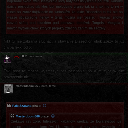
najebane skoro świt i klasycznie lecą noty bez usłyszenia pół riffu. Kabany
dajcie posłuchać jak ktoś lubi melodyjne granie jak ja a jak nie to ryj w
kubeł bo zaraz dojdziecie do wniosków, że takie Dissection to też nie na
wasze stłuszczone nerwy. A teraz można się rozejść i wracać znowu
ruszać skórą pod biurkiem pod pierwsze demówki Torgeist, Morgula i
innych wycieruchów, których projekty zdechły zanim się zaczęły
Nikt Ci nie zabrania słuchać, a stawianie Dissection obok Zørzy to juz
chyba lekki odlot
yog
2 mies. temu
Taki post to można wysmażyć bez słuchania, bo o muzyce w nim
praktycznie nic.
Masterdoom666
2 mies. temu
Pale Szatana
pisze:
Masterdoom666
pisze:
Ciekawe czy żonki tutejszych kabanów wiedzą, że towarzystwo już
mocno najebane skoro świt i klasycznie lecą noty bez usłyszenia pół