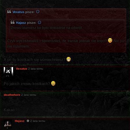
Vexatus
pisze:
Hajasz
pisze:
Znowu kłamiesz bo było dokładnie na odwrót.
Czyli wytrzeźwiałeś i stwierdziłeś, że transik jednak cię kręci?
Nic już
nie rozumiem...
A po ilu kostkach się uśmiechniesz?
Vexatus
2 lata temu
Po jakich znowu kostkach?
deathwhore
2 lata temu
Kakao.
Hajasz
2 lata temu