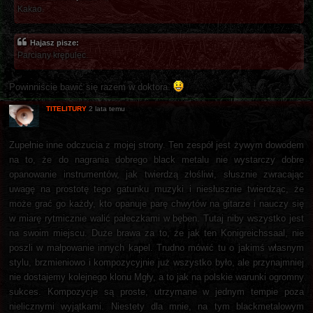
Kakao.
Hajasz pisze:
Parciany krępulec.
Powinniście bawić się razem w doktora.
TITELITURY
2 lata temu
Zupełnie inne odczucia z mojej strony. Ten zespół jest żywym dowodem
na to, że do nagrania dobrego black metalu nie wystarczy dobre
opanowanie instrumentów, jak twierdzą złośliwi, słusznie zwracając
uwagę na prostotę tego gatunku muzyki i niesłusznie twierdząc, że
może grać go każdy, kto opanuje parę chwytów na gitarze i nauczy się
w miarę rytmicznie walić pałeczkami w bęben. Tutaj niby wszystko jest
na swoim miejscu. Duże brawa za to, że jak ten Konigreichssaal, nie
poszli w małpowanie innych kapel. Trudno mówić tu o jakimś własnym
stylu, brzmieniowo i kompozycyjnie już wszystko było, ale przynajmniej
nie dostajemy kolejnego klonu Mgły, a to jak na polskie warunki ogromny
sukces. Kompozycje są proste, utrzymane w jednym tempie poza
nielicznymi wyjątkami. Niestety dla mnie, na tym blackmetalowym