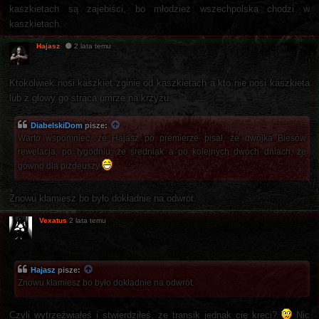
kaszkietach są zajebiści, bo młodzież wszechpolska chodzi w
kaszkietach.
Hajasz
2 lata temu
Ktokolwiek nosi kaszkiet zginie od kaszkietach a kto nie nosi kaszkieta
lub z głowy go strąca umrze na krzyżu.
DiabelskiDom
pisze:
Warto wspomnieć, że Hajasz po premierze pisał, że dwójka Biesów
rewelacja, po tygodniu, że średniak a po kolejnych dwóch dniach, że
gówno dla pizdeuszy
Znowu kłamiesz bo było dokładnie na odwrót.
Vexatus
2 lata temu
Hajasz
pisze:
Znowu kłamiesz bo było dokładnie na odwrót.
Czyli wytrzeźwiałeś i stwierdziłeś, że transik jednak cię kręci?
Nic