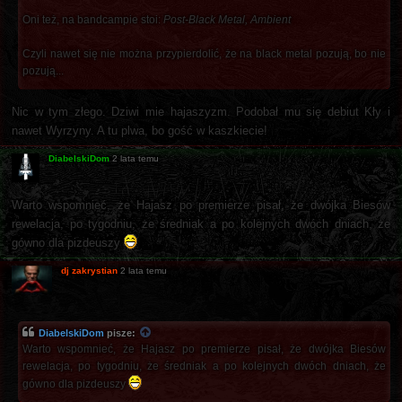
Oni też, na bandcampie stoi:
Post-Black Metal, Ambient
Czyli nawet się nie można przypierdolić, że na black metal pozują, bo nie
pozują...
Nic w tym złego. Dziwi mie hajaszyzm. Podobał mu się debiut Kły i
nawet Wyrzyny. A tu plwa, bo gość w kaszkiecie!
DiabelskiDom
2 lata temu
Warto wspomnieć, że Hajasz po premierze pisał, że dwójka Biesów
rewelacja, po tygodniu, że średniak a po kolejnych dwóch dniach, że
gówno dla pizdeuszy
dj zakrystian
2 lata temu
DiabelskiDom
pisze:
Warto wspomnieć, że Hajasz po premierze pisał, że dwójka Biesów
rewelacja, po tygodniu, że średniak a po kolejnych dwóch dniach, że
gówno dla pizdeuszy