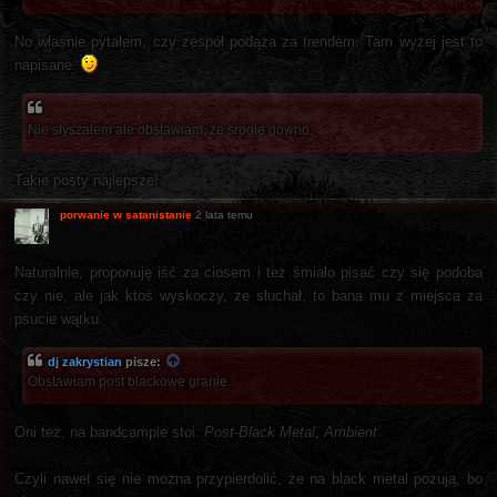
No właśnie pytałem, czy zespół podąża za trendem. Tam wyżej jest to
napisane.
Nie słyszałem ale obstawiam, że srogie gówno.
Takie posty najlepsze!
porwanie w satanistanie
2 lata temu
Naturalnie, proponuję iść za ciosem i też śmiało pisać czy się podoba
czy nie, ale jak ktoś wyskoczy, że słuchał, to bana mu z miejsca za
psucie wątku.
dj zakrystian
pisze:
Obstawiam post blackowe granie.
Oni też, na bandcampie stoi:
Post-Black Metal, Ambient
Czyli nawet się nie można przypierdolić, że na black metal pozują, bo