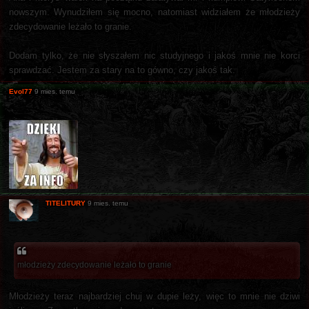
nowszym. Wynudziłem się mocno, natomiast widziałem że młodzieży
zdecydowanie leżało to granie.
Dodam tylko, że nie słyszałem nic studyjnego i jakoś mnie nie korci
sprawdzać. Jestem za stary na to gówno, czy jakoś tak.
Evol77
9 mies. temu
TITELITURY
9 mies. temu
młodzieży zdecydowanie leżało to granie
Młodzieży teraz najbardziej chuj w dupie leży, więc to mnie nie dziwi