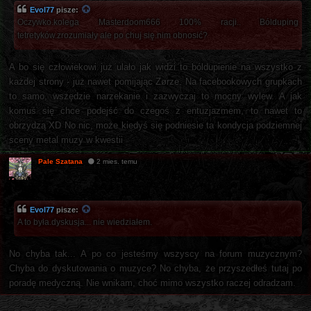
Evol77
pisze:
Oczywko.kolega Masterdoom666 100% racji.. Bólduping
tetretyków.zrozumiały ale po chuj się.nim obnosić?
A bo się człowiekowi już ulało jak widzi to bóldupienie na wszystko z
każdej strony - już nawet pomijając Zørze. Na facebookowych grupkach
to samo, wszędzie narzekanie i zazwyczaj to mocny wylew. A jak
komuś się chce podejść do czegoś z entuzjazmem, to nawet to
obrzydzą XD No nic, może kiedyś się podniesie ta kondycja podziemnej
sceny metal muzy w kwestii
Pale Szatana
2 mies. temu
Evol77
pisze:
A to była.dyskusja... nie wiedziałem.
No chyba tak... A po co jesteśmy wszyscy na forum muzycznym?
Chyba do dyskutowania o muzyce? No chyba, że przyszedłeś tutaj po
poradę medyczną. Nie wnikam, choć mimo wszystko raczej odradzam.