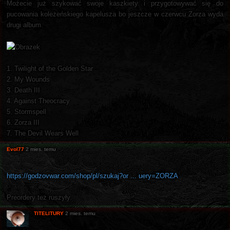
Możecie już szykować swoje kaszkiety i przygotowywać się do
pucowania koleżeńskiego kapelusza bo jeszcze w czerwcu Zorza wyda
drugi album.
1. Twilight of the Golden Star
2. My Wounds
3. Death III
4. Against Theocracy
5. Stormspell
6. Zorza III
7. The Devil Wears Well
Evol77
2 mies. temu
https://godzovwar.com/shop/pl/szukaj?or ... uery=ZORZA
Preordery też ruszyły.
TITELITURY
2 mies. temu