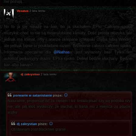
nie pozują...
Vexatus
2 lata temu
No to ja się narażę na ban, bo ja słuchałem EPki. Całkiem spoko
muzyka, choć to nie są moje ulubione klimaty. Dość prosta muzyka, ale
jednak ma klimat, riffy i aranże oklepane (chłopaki chyba lubią Windir),
ale jednak fajnie to poukładane razem. Brzmienie całości całkiem spoko.
Informacja specjalnie dla
@Nathas
a: jest wyrazisty bas! Tylko ten
automat perkusyjny drażni. EPka spoko. Debiut będzie słuchany. Będzie
ban albo banan?
dj zakrystian
2 lata temu
porwanie w satanistanie
pisze:
Naturalnie, proponuję iść za ciosem i też śmiało pisać czy się podoba czy
nie, ale jak ktoś wyskoczy, że słuchał, to bana mu z miejsca za psucie
wątku.
dj zakrystian
pisze:
Obstawiam post blackowe granie.