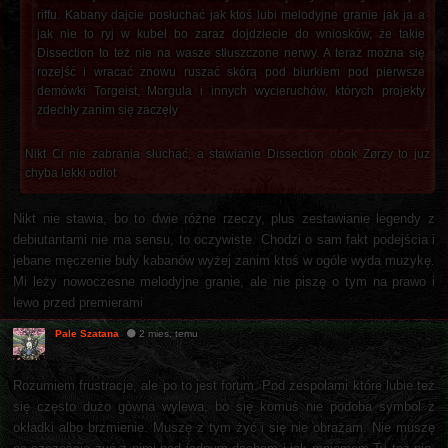
riffu. Kabany dajcie posłuchać jak ktoś lubi melodyjne granie jak ja a
jak nie to ryj w kubeł bo zaraz dojdziecie do wniosków, że takie
Dissection to też nie na wasze stłuszczone nerwy. A teraz można się
rozejść i wracać znowu ruszać skórą pod biurkiem pod pierwsze
demówki Torgeist, Morgula i innych wycieruchów, których projekty
zdechły zanim się zaczęły
Nikt Ci nie zabrania słuchać, a stawianie Dissection obok Zørzy to juz
chyba lekki odlot
Nikt nie stawia, bo to dwie różne rzeczy, plus zestawianie legendy z
debiutantami nie ma sensu, to oczywiste. Chodzi o sam fakt podejścia i
jebane męczenie buły kabanów wyżej zanim ktoś w ogóle wyda muzykę.
Mi leży nowoczesne melodyjne granie, ale nie piszę o tym na prawo i
lewo przed premierami
Pale Szatana
2 mies. temu
Rozumiem frustracje, ale po to jest forum. Pod zespołami które lubie też
się często dużo gòwna wylewa, bo się komuś nie podoba symbol z
okładki albo brzmienie. Muszę z tym żyć i się nie obrażam. Nie muszę