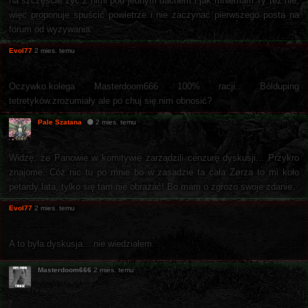
na szczęście żyć z nimi pod jednym dachem i jak mniemam Ty też nie,
więc proponuje spuścić powietrze i nie zaczynać pierwszego posta na
forum od wyzywania.
Evol77
2 mies. temu
Oczywko.kolega Masterdoom666 100% racji.. Bólduping
tetretyków.zrozumiały ale po chuj się.nim obnosić?
Pale Szatana
2 mies. temu
Widzę, że Panowie w komitywie zarządzili cenzurę dyskusji... Przykro
znajome. Cóż nic tu po mnie bo w zasadzie ta cała Zørza to mi koło
petardy lata, tylko się tam nie obrażać! Bo mam o zgrozo swoje zdanie.
Evol77
2 mies. temu
A to była.dyskusja... nie wiedziałem.
Masterdoom666
2 mies. temu