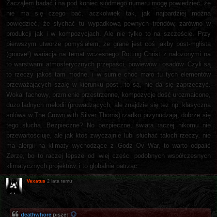
Zacząłem badać i na pod koniec siódmego numeru mogę powiedzieć, że
nie ma się czego bać, aczkolwiek tak, jak najbardziej można
powiedzieć, że słychać tu wypadkową pewnych trendów, zarówno w
produkcji jak i w kompozycjach. Ale nie tylko to na szczęście. Przy
pierwszym utworze pomyślałem, że grane jest coś jakby post-mgłista
(groove!) wariacja na temat wczesnego Rotting Christ z nałożonymi na
to warstwami atmosferycznych przepaści, powiewów i osadów. Czyli są
to rzeczy jakoś tam modne, i w sumie choć mało tu tych elementów
przeważających szalę w kierunku post-, to są, nie da się zaprzeczyć.
Wokal fachowy, brzmienie przestrzenne, kompozycje dość urozmaicone,
dużo ładnych melodii (prowadzących, ale znajdzie się też np. klasyczna
solówa w The Crown with Silver Thorns) rzadko przynudzają, dobrze się
tego słucha. Bezpieczne? No bezpieczne, świata raczej nikomu nie
przewartościuje, ale jak ktoś zwyczajnie lubi słuchać takich rzeczy, nie
ma alergii na klimaty wychodzące z Godz Ov War, to warto odpalić
Zørzę, bo to raczej lepsze od lwiej części podobnych współczesnych
klimatycznych projektów, i to globalnie patrząc.
Vexatus
2 lata temu
deathwhore
pisze: