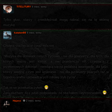
TITELITURY
9 mies. temu
Tylko głusi, starzy i zniedołężniali mogą nabrać się na tę wtórną
muzykę.
kataton88
9 mies. temu
Cholera, zachęcacie coraz mocniej.
"Muzyka dla doświadczonych życiowo - nie dla gówniarzy, dla tych, dla
których ważny jest klimat, a nie pojedynczy riff, czerpiąca z
przełomowych dokonań - niesiląca się na pedalską awangardę, dla ludzi,
którzy wiedzą, czym jest umieranie - nie dla pizdeuszy pijących raz w
tygodniu krafta i prowadzących zdrowy tryb życia".
Tak to se przetłumaczyłem.
Zara słucham. Acz jutub podpowiada, że słuchałem i wytrzeźwiałem
Hajasz
2 mies. temu