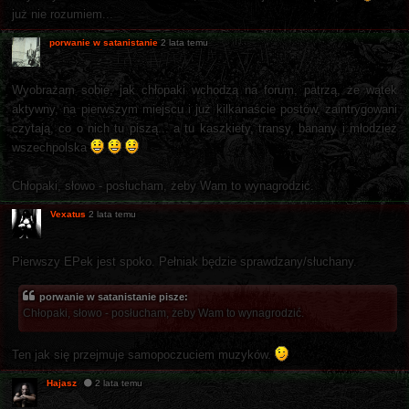
już nie rozumiem...
porwanie w satanistanie
2 lata temu
Wyobrażam sobie, jak chłopaki wchodzą na forum, patrzą, że wątek
aktywny, na pierwszym miejscu i już kilkanaście postów, zaintrygowani
czytają, co o nich tu piszą... a tu kaszkiety, transy, banany i młodzież
wszechpolska
Chłopaki, słowo - posłucham, żeby Wam to wynagrodzić.
Vexatus
2 lata temu
Pierwszy EPek jest spoko. Pełniak będzie sprawdzany/słuchany.
porwanie w satanistanie pisze:
Chłopaki, słowo - posłucham, żeby Wam to wynagrodzić.
Ten jak się przejmuje samopoczuciem muzyków.
Hajasz
2 lata temu