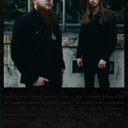
Zørza to nowy nabytek wytwórni Godz ov War, nakładem której ukazał
się niedawno debiutancki album 'Hellven'. W zeszłym roku zarzucałem
tu ich EPką ale nikt się nie złapał. Oba materiały przyjemne,
bezpieczne, zmiana wokalisty nastąpiła i na nówce japę drze Refur,
którego kojarzę ze Skalanie.