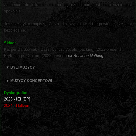
Zachęcam do klikania, nie ma się czego bać, jest bezpiecznie jest
spokojnie.
Jeszcze tylko napiszę Zorza dla wyszukiwarki i powtórzę, że jest
bezpiecznie.
Skład:
Kacper Bartkowiak - Bass, Lyrics, Vocals (backing) (2022-present)
Eryk Lange - Guitars (2022-present)
ex-Between Nothing
▼ BYLI MUZYCY
▼ MUZYCY KONCERTOWI
Dyskografia:
2023 - IEI [EP]
2024 - Hellven