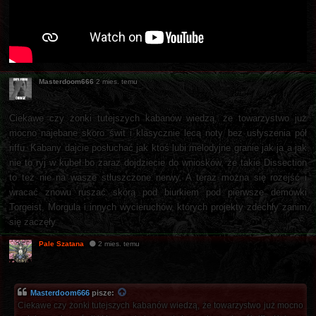
Masterdoom666
2 mies. temu
Ciekawe czy żonki tutejszych kabanów wiedzą, że towarzystwo już
mocno najebane skoro świt i klasycznie lecą noty bez usłyszenia pół
riffu. Kabany dajcie posłuchać jak ktoś lubi melodyjne granie jak ja a jak
nie to ryj w kubeł bo zaraz dojdziecie do wniosków, że takie Dissection
to też nie na wasze stłuszczone nerwy. A teraz można się rozejść i
wracać znowu ruszać skórą pod biurkiem pod pierwsze demówki
Torgeist, Morgula i innych wycieruchów, których projekty zdechły zanim
się zaczęły
Pale Szatana
2 mies. temu
Masterdoom666
pisze:
Ciekawe czy żonki tutejszych kabanów wiedzą, że towarzystwo już mocno