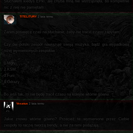
Słuchałem kiedyś EPki, ale chyba mną nie wstrząsnęła, bo kompletnie
nic z niej nie pamiętam.
TITELITURY
2 lata temu
Zanim poświęcę czas na słuchanie, żeby nie tracić czasu zapytam:
Czy ów polski zespół nawiązuje swoją muzyka, bądź gra wypadkową
niżej wymienionych zespołów :
1.Mgły;
2.KSM;
3.Furii;
4.Odrazy.
Bo jeśli tak, to nie będę tracił czasu na kolejne wtórne gówno.
Vexatus
2 lata temu
Jakie znowu wtórne gówno? Przecież te wymienione przez Ciebie
zespoły to raczej tworzą trendy, a nie za nimi podążają.